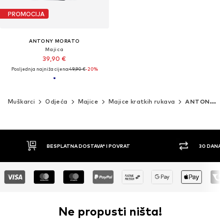
PROMOCIJA
ANTONY MORATO
Majica
39,90 €
Posljednja najniža cijena:
49,90 €
-20%
Muškarci
Odjeća
Majice
Majice kratkih rukava
ANTONY MORATO
30 DANA PRAVO NA POVRAT
PLAĆ
Ne propusti ništa!