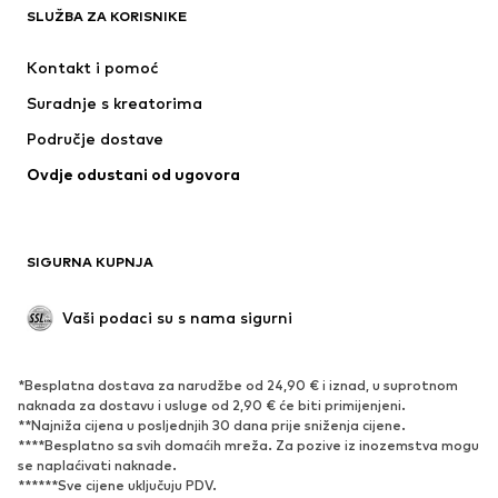
SLUŽBA ZA KORISNIKE
Jakne
Sweater majice i trenirke
Hlače
Košulje
Kontakt i pomoć
Donje rublje
Puloveri i pletene jakne
Suradnje s kreatorima
Odijela i sakoi
Kaputi
Područje dostave
Kupaći kostimi
Veći brojevi
Ovdje odustani od ugovora
Posebne prigode
Ekskluzivno
Recikliranje
OBUĆA
SIGURNA KUPNJA
Novo
Popularno
Vaši podaci su s nama sigurni
Visoke cipele i čizme
Tenisice
Niske cipele
Sportska obuća
*Besplatna dostava za narudžbe od 24,90 € i iznad, u suprotnom
Otvorena obuća
Ekskluzivno
naknada za dostavu i usluge od 2,90 € će biti primijenjeni.
**Najniža cijena u posljednjih 30 dana prije sniženja cijene.
****Besplatno sa svih domaćih mreža. Za pozive iz inozemstva mogu
SPORT
se naplaćivati ​​naknade.
******Sve cijene uključuju PDV.
Sportska odjeća
Sportovi