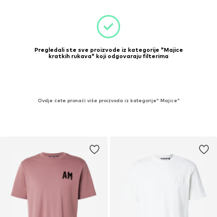
Pregledali ste sve proizvode iz kategorije "Majice
kratkih rukava" koji odgovaraju filterima
Ovdje ćete pronaći više proizvoda iz kategorije" Majice"