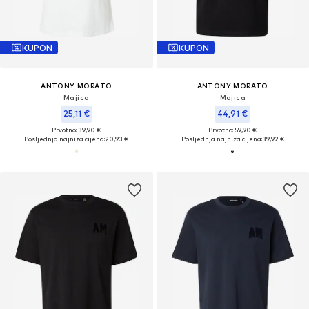
KUPON
KUPON
ANTONY MORATO
ANTONY MORATO
Majica
Majica
25,11 €
44,91 €
Prvotno: 39,90 €
Prvotno: 59,90 €
Posljednja najniža cijena:
20,93 €
Posljednja najniža cijena:
39,92 €