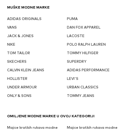
MUŠKE MODNE MARKE
ADIDAS ORIGINALS
PUMA
VANS
DAN FOX APPAREL
JACK & JONES
LACOSTE
NIKE
POLO RALPH LAUREN
TOM TAILOR
TOMMY HILFIGER
SKECHERS
SUPERDRY
CALVIN KLEIN JEANS
ADIDAS PERFORMANCE
HOLLISTER
LEVI'S
UNDER ARMOUR
URBAN CLASSICS
ONLY & SONS
TOMMY JEANS
OMILJENE MODNE MARKE U OVOJ KATEGORIJI
Majice kratkih rukava modne
Majice kratkih rukava modne