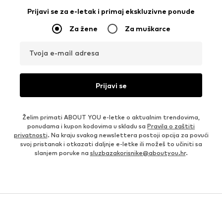
Prijavi se za e-letak i primaj ekskluzivne ponude
Za žene
Za muškarce
Tvoja e-mail adresa
Prijavi se
Želim primati ABOUT YOU e-letke o aktualnim trendovima,
ponudama i kupon kodovima u skladu sa
Pravila o zaštiti
privatnosti
. Na kraju svakog newslettera postoji opcija za povući
svoj pristanak i otkazati daljnje e-letke ili možeš to učiniti sa
slanjem poruke na
sluzbazakorisnike@aboutyou.hr
.