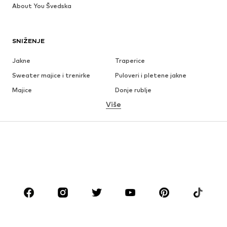
About You Švedska
SNIŽENJE
Jakne
Traperice
Sweater majice i trenirke
Puloveri i pletene jakne
Majice
Donje rublje
Više
Hlače
Košulje
Kaputi
Odijela i sakoi
Kupaći kostimi
Veći brojevi
Obuća
Sport
Dodaci
Premium
ODJEĆA
Novo
Popularno
Majice
Traperice