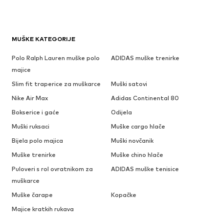
MUŠKE KATEGORIJE
Polo Ralph Lauren muške polo
ADIDAS muške trenirke
majice
Slim fit traperice za muškarce
Muški satovi
Nike Air Max
Adidas Continental 80
Bokserice i gaće
Odijela
Muški ruksaci
Muške cargo hlače
Bijela polo majica
Muški novčanik
Muške trenirke
Muške chino hlače
Puloveri s rol ovratnikom za
ADIDAS muške tenisice
muškarce
Muške čarape
Kopačke
Majice kratkih rukava