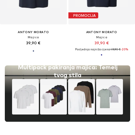
PROMOCIJA
ANTONY MORATO
ANTONY MORATO
Majica
Majica
39,90 €
39,90 €
Posljednja najniža cijena:
49,90 €
-20%
Multipack pakiranja majica: Temelj
tvog stila