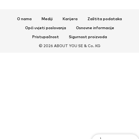
Sportska obuća
Sportski dodaci
O nama
Mediji
Karijera
Zaštita podataka
DODACI
Opći uvjeti poslovanja
Osnovne informacije
Novo
Šilterice i kape
Pristupačnost
Sigurnost proizvoda
Remeni
Torbe i ruksaci
© 2026 ABOUT YOU SE & Co. KG
Satovi
Nakit
Sunčane naočale
Novčanici i etuiji
Kravate i dodaci
Šalovi i marame
Rukavice
Dodaci za dom
Ekskluzivno
Recikliranje
PREMIUM
Novo
Majice
Traperice
Jakne i kaputi
Sweater majice i trenirke
Hlače
1