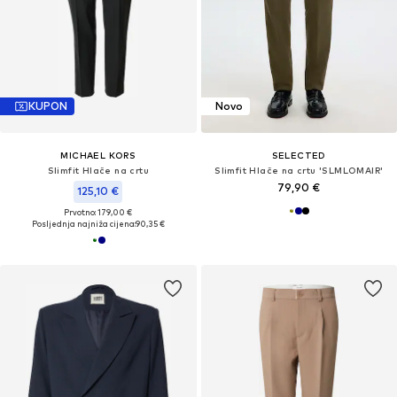
KUPON
Novo
MICHAEL KORS
SELECTED
Slimfit Hlače na crtu
Slimfit Hlače na crtu 'SLMLOMAIR'
79,90 €
125,10 €
Prvotno: 179,00 €
Posljednja najniža cijena:
90,35 €