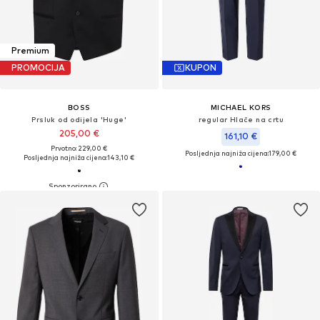
Premium
PROMOCIJA
KUPON
BOSS
MICHAEL KORS
Prsluk od odijela 'Huge'
regular Hlače na crtu
205,00 €
161,10 €
Prvotno: 229,00 €
Posljednja najniža cijena:
179,00 €
Posljednja najniža cijena:
143,10 €