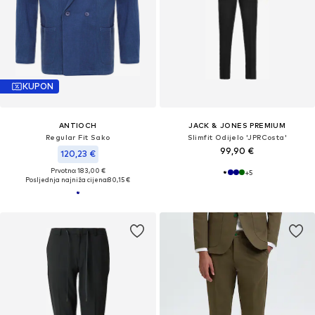
KUPON
ANTIOCH
JACK & JONES PREMIUM
Regular Fit Sako
Slimfit Odijelo 'JPRCosta'
99,90 €
120,23 €
Prvotno: 183,00 €
+
5
Posljednja najniža cijena:
80,15 €