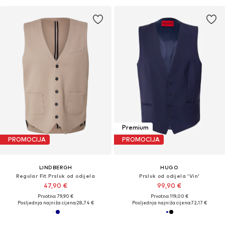
Premium
PROMOCIJA
PROMOCIJA
LINDBERGH
HUGO
Regular Fit Prsluk od odijela
Prsluk od odijela 'Vin'
47,90 €
99,90 €
Prvotno: 79,90 €
Prvotno: 119,00 €
Posljednja najniža cijena:
28,74 €
Posljednja najniža cijena:
72,17 €