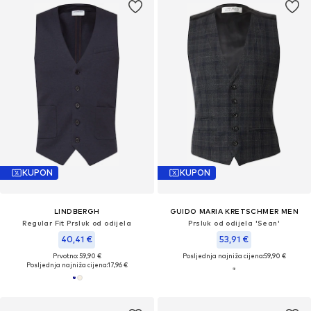
KUPON
KUPON
LINDBERGH
GUIDO MARIA KRETSCHMER MEN
Regular Fit Prsluk od odijela
Prsluk od odijela 'Sean'
40,41 €
53,91 €
Prvotno: 59,90 €
Posljednja najniža cijena:
59,90 €
Posljednja najniža cijena:
17,96 €