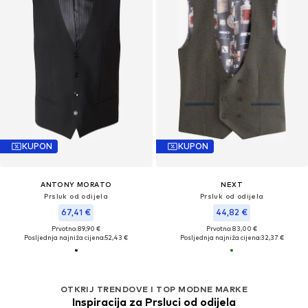
KUPON
KUPON
ANTONY MORATO
NEXT
Prsluk od odijela
Prsluk od odijela
67,41 €
44,82 €
Prvotno: 89,90 €
Prvotno: 83,00 €
Posljednja najniža cijena:
52,43 €
Posljednja najniža cijena:
32,37 €
OTKRIJ TRENDOVE I TOP MODNE MARKE
Inspiracija za Prsluci od odijela