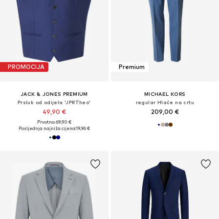
PROMOCIJA
Premium
JACK & JONES PREMIUM
MICHAEL KORS
Prsluk od odijela 'JPRTheo'
regular Hlače na crtu
49,90 €
209,00 €
Prvotno: 69,90 €
Posljednja najniža cijena:
19,96 €