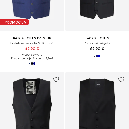
PROMOCIJA
JACK & JONES PREMIUM
JACK & JONES
Prsluk od odijela 'JPRTheo'
Prsluk od odijela
49,90 €
69,90 €
Prvotno: 69,90 €
Posljednja najniža cijena:
19,96 €