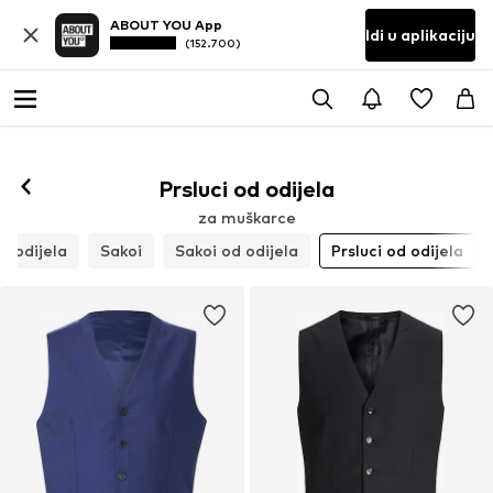
ABOUT YOU App
Idi u aplikaciju
(152.700)
Prsluci od odijela
za muškarce
d odijela
Sakoi
Sakoi od odijela
Prsluci od odijela