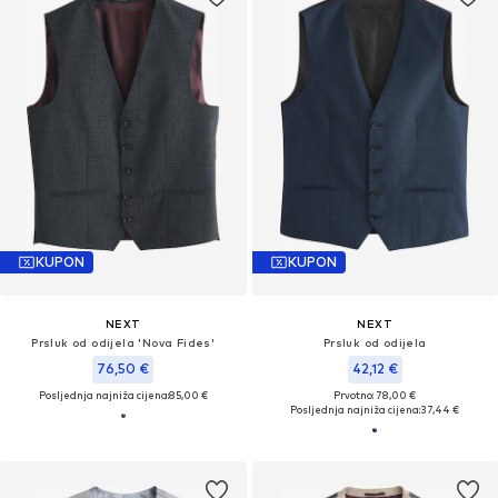
KUPON
KUPON
NEXT
NEXT
Prsluk od odijela 'Nova Fides'
Prsluk od odijela
76,50 €
42,12 €
Posljednja najniža cijena:
85,00 €
Prvotno: 78,00 €
Posljednja najniža cijena:
37,44 €