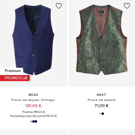
Premium
PROMOCIJA
BOSS
NEXT
Prsluk od odijela 'H-Huge'
Prsluk od odijela
139,00 €
71,00 €
Prvotno: 199,00 €
Posljednja najniža cijena:
119,00 €