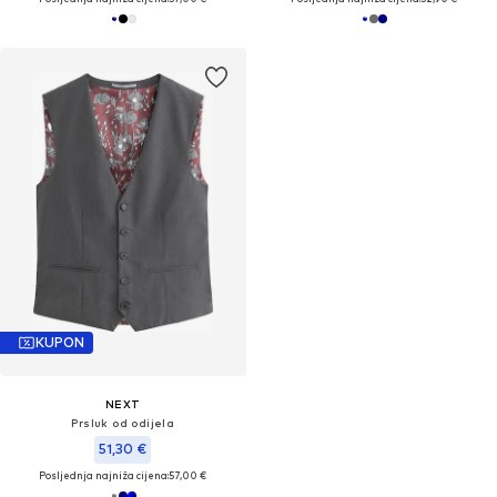
KUPON
NEXT
Prsluk od odijela
51,30 €
Posljednja najniža cijena:
57,00 €