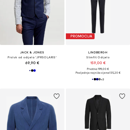
PROMOCIJA
JACK & JONES
LINDBERGH
Prsluk od odijela 'JPRSOLARIS'
Slimfit Odijelo
69,90 €
159,00 €
Prvotno: 199,00 €
Posljednja najniža cijena:
135,20 €
+
3