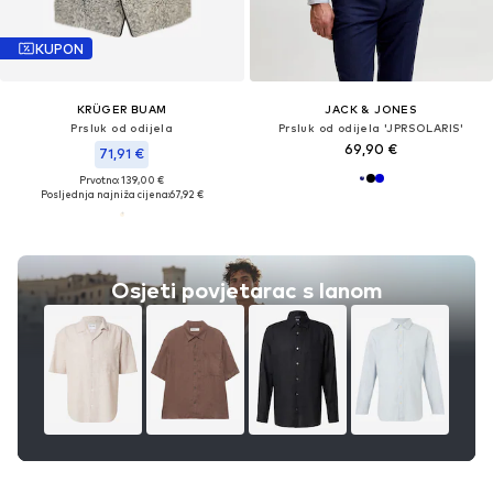
KUPON
KRÜGER BUAM
JACK & JONES
Prsluk od odijela
Prsluk od odijela 'JPRSOLARIS'
69,90 €
71,91 €
Prvotno: 139,00 €
Posljednja najniža cijena:
67,92 €
Osjeti povjetarac s lanom