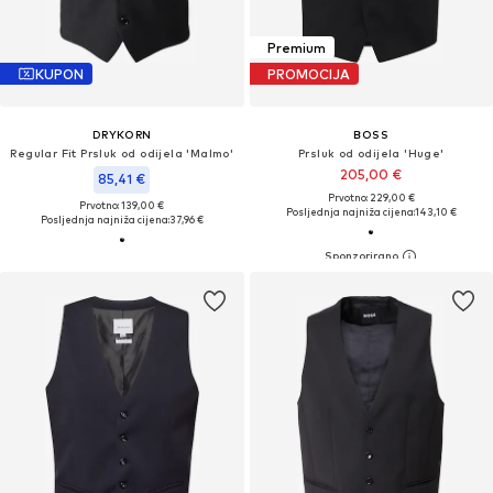
Premium
KUPON
PROMOCIJA
DRYKORN
BOSS
Regular Fit Prsluk od odijela 'Malmo'
Prsluk od odijela 'Huge'
205,00 €
85,41 €
Prvotno: 229,00 €
Prvotno: 139,00 €
Posljednja najniža cijena:
143,10 €
Posljednja najniža cijena:
37,96 €