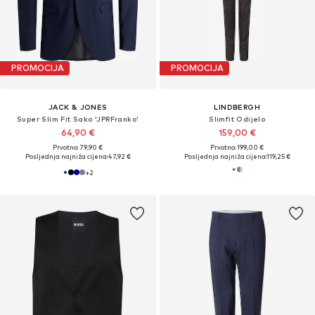
PROMOCIJA
PROMOCIJA
JACK & JONES
LINDBERGH
Super Slim Fit Sako 'JPRFranko'
Slimfit Odijelo
64,90 €
159,00 €
Prvotno: 79,90 €
Prvotno: 199,00 €
Posljednja najniža cijena:
47,92 €
Posljednja najniža cijena:
119,25 €
+
2