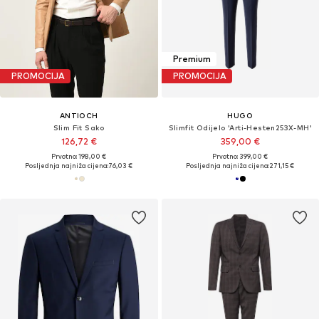
Premium
PROMOCIJA
PROMOCIJA
ANTIOCH
HUGO
Slim Fit Sako
Slimfit Odijelo 'Arti-Hesten253X-MH'
126,72 €
359,00 €
Prvotno: 198,00 €
Prvotno: 399,00 €
Posljednja najniža cijena:
76,03 €
Posljednja najniža cijena:
271,15 €