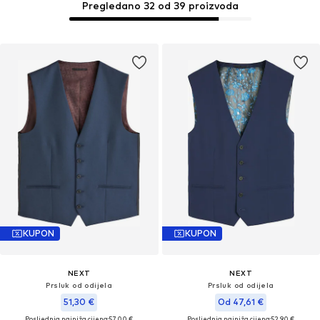
Pregledano 32 od 39 proizvoda
KUPON
KUPON
NEXT
NEXT
Prsluk od odijela
Prsluk od odijela
51,30 €
Od 47,61 €
Posljednja najniža cijena:
57,00 €
Posljednja najniža cijena:
52,90 €