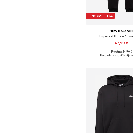
PROMOCIJA
NEW BALANC
Tapered Hlače 'Esse
47,90 €
Prvotno: 54,90 €
Dostupno u više vel
Posljednja najniža cijen
Dodaj u košar