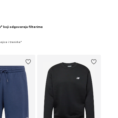
" koji odgovaraju filterima
jice i trenirke"