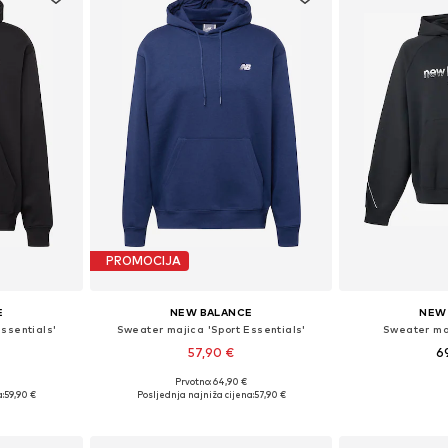
PROMOCIJA
E
NEW BALANCE
NEW
ssentials'
Sweater majica 'Sport Essentials'
Sweater ma
57,90 €
6
+
2
Prvotno: 64,90 €
, L, XL, XXL
Dostupne veličine: XS, S, M, L, XL, XXL
Dostupne veliči
:
59,90 €
Posljednja najniža cijena:
57,90 €
icu
Dodaj u košaricu
Dodaj 