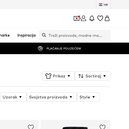
HR
1
marke
Inspiracija
PLAĆANJE POUZEĆEM
Prikaz
Sortiraj
Uzorak
Svojstva proizvoda
Style