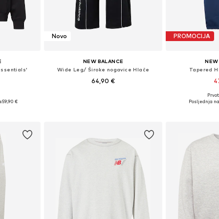
Novo
PROMOCIJA
E
NEW BALANCE
NEW
ssentials'
Wide Leg/ Široke nogavice Hlače
Tapered Hl
64,90 €
4
Prvot
, L, XL, XXL
Dostupno u više veličina
Dostupno 
:
59,90 €
Posljednja na
icu
Dodaj u košaricu
Dodaj 