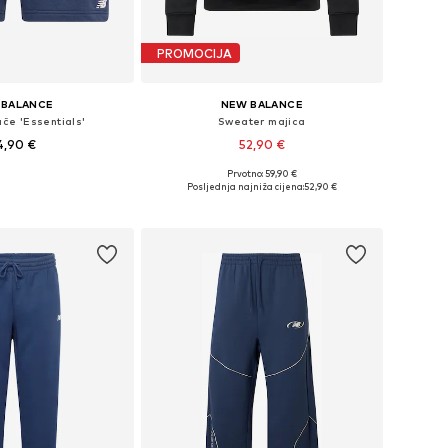
PROMOCIJA
 BALANCE
NEW BALANCE
ače 'Essentials'
Sweater majica
4,90 €
52,90 €
Prvotno: 59,90 €
ne: 31-32, 33, 34, 38
Dostupne veličine: XS, S, M, L, XL, XXL
Posljednja najniža cijena:
52,90 €
u košaricu
Dodaj u košaricu