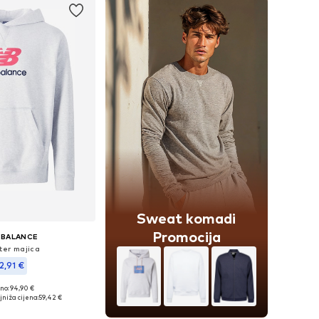
Sweat komadi
Promocija
 BALANCE
er majica
2,91 €
no: 94,90 €
veličine: M, L
jniža cijena:
59,42 €
u košaricu