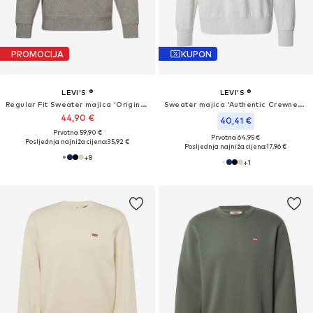
PROMOCIJA
KUPON
LEVI'S ®
LEVI'S ®
Regular Fit Sweater majica 'Original Housemark Crewneck Sweatshirt'
Sweater majica 'Authentic Crewneck Sweatshirt'
44,90 €
40,41 €
Prvotno: 59,90 €
Prvotno: 64,95 €
Posljednja najniža cijena:
35,92 €
Posljednja najniža cijena:
17,96 €
+
8
+
1