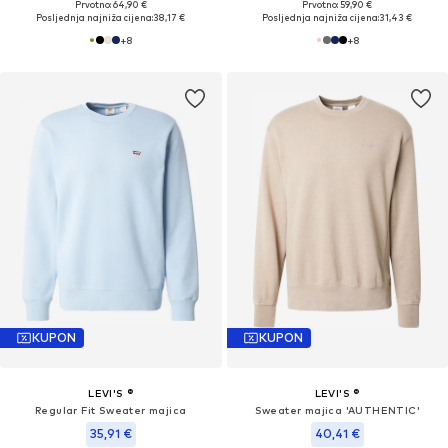
Prvotno: 64,90 €
Prvotno: 59,90 €
Posljednja najniža cijena:
38,17 €
Posljednja najniža cijena:
31,43 €
+
8
+
8
KUPON
KUPON
LEVI'S ®
LEVI'S ®
Regular Fit Sweater majica
Sweater majica 'AUTHENTIC'
35,91 €
40,41 €