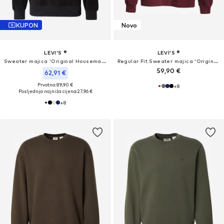
KUPON
Novo
LEVI'S ®
LEVI'S ®
Sweater majica 'Original Housemark'
Regular Fit Sweater majica 'Original HM'
59,90 €
62,91 €
Prvotno: 89,90 €
+
8
Posljednja najniža cijena:
27,96 €
+
8