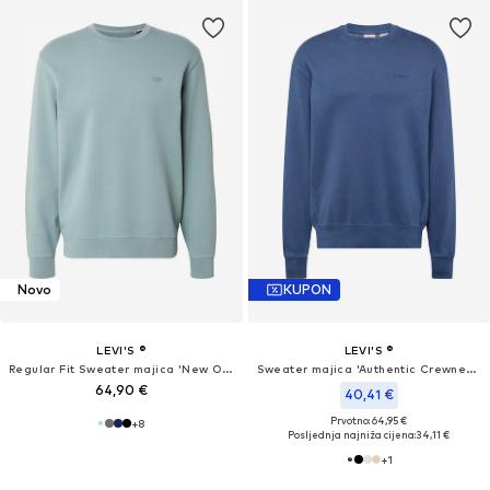
Novo
KUPON
LEVI'S ®
LEVI'S ®
Regular Fit Sweater majica 'New Original'
Sweater majica 'Authentic Crewneck Sweatshirt'
64,90 €
40,41 €
Prvotno: 64,95 €
+
8
Posljednja najniža cijena:
34,11 €
+
1