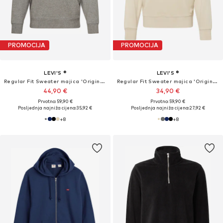
PROMOCIJA
PROMOCIJA
LEVI'S ®
LEVI'S ®
Regular Fit Sweater majica 'Original Housemark Crewneck Sweatshirt'
Regular Fit Sweater majica 'Original Housemark Crewneck Sweatshirt'
44,90 €
34,90 €
Prvotno: 59,90 €
Prvotno: 59,90 €
Posljednja najniža cijena:
35,92 €
Posljednja najniža cijena:
27,92 €
+
8
+
8