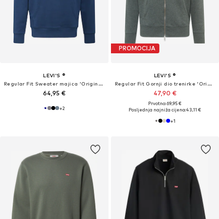
PROMOCIJA
LEVI'S ®
LEVI'S ®
Regular Fit Sweater majica 'Original Housemark Hoodie'
Regular Fit Gornji dio trenirke 'Original Zip-Up Hoodie'
64,95 €
47,90 €
Prvotno: 69,95 €
+
2
Posljednja najniža cijena:
43,11 €
+
1