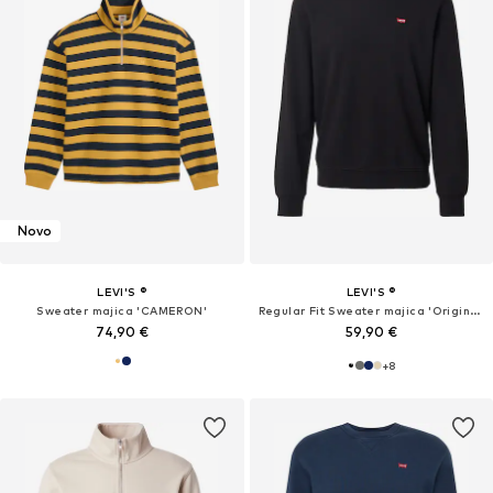
Novo
LEVI'S ®
LEVI'S ®
Sweater majica 'CAMERON'
Regular Fit Sweater majica 'Original Housemark Crewneck Sweatshirt'
74,90 €
59,90 €
+
8