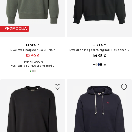
PROMOCIJA
LEVI'S ®
LEVI'S ®
Sweater majica 'CORE NG'
Sweater majica 'Original Housemark Quarter-Zip Pullover'
52,90 €
64,95 €
Prvotno: 59,90 €
+
8
Posljednja najniža cijena:
35,91 €