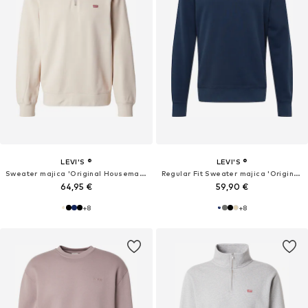
LEVI'S ®
LEVI'S ®
Sweater majica 'Original Housemark Quarter-Zip Pullover'
Regular Fit Sweater majica 'Original Housemark Crewneck Sweatshirt'
64,95 €
59,90 €
+
8
+
8