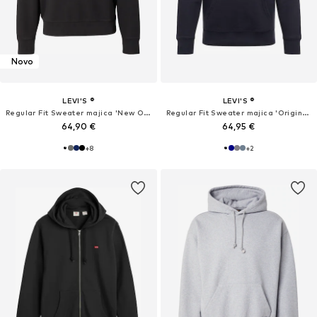
Novo
LEVI'S ®
LEVI'S ®
Regular Fit Sweater majica 'New Original'
Regular Fit Sweater majica 'Original Housemark'
64,90 €
64,95 €
+
8
+
2