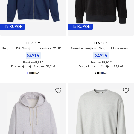
KUPON
KUPON
LEVI'S ®
LEVI'S ®
Regular Fit Gornji dio trenirke 'THE ORIGINAL'
Sweater majica 'Original Housemark'
53,91 €
62,91 €
Prvotno: 69,95 €
Prvotno: 89,90 €
Posljednja najniža cijena:
53,91 €
Posljednja najniža cijena:
27,96 €
+
1
+
8