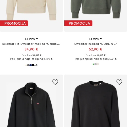
PROMOCIJA
PROMOCIJA
LEVI'S ®
LEVI'S ®
Regular Fit Sweater majica 'Original Housemark Crewneck Sweatshirt'
Sweater majica 'CORE NG'
34,90 €
52,90 €
Prvotno: 59,90 €
Prvotno: 59,90 €
Posljednja najniža cijena:
27,92 €
Posljednja najniža cijena:
35,91 €
+
8