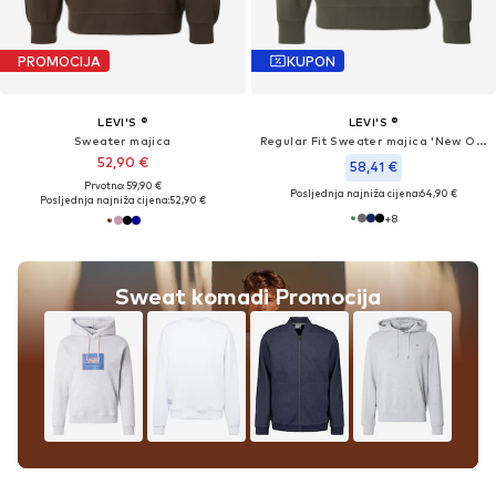
PROMOCIJA
KUPON
LEVI'S ®
LEVI'S ®
Sweater majica
Regular Fit Sweater majica 'New Original'
52,90 €
58,41 €
Prvotno: 59,90 €
Posljednja najniža cijena:
64,90 €
Posljednja najniža cijena:
52,90 €
+
8
Sweat komadi Promocija