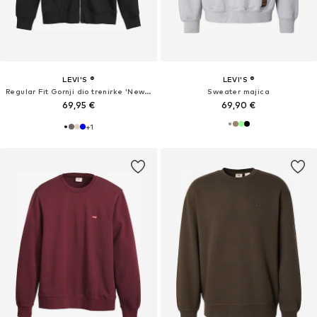
LEVI'S ®
LEVI'S ®
Regular Fit Gornji dio trenirke 'New Original Zip Up'
Sweater majica
69,95 €
69,90 €
+
1