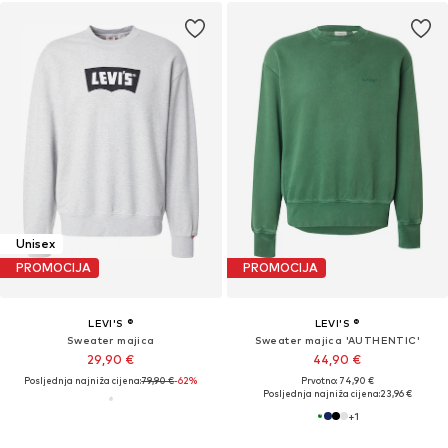
Unisex
PROMOCIJA
PROMOCIJA
LEVI'S ®
LEVI'S ®
Sweater majica
Sweater majica 'AUTHENTIC'
29,90 €
44,90 €
Posljednja najniža cijena:
79,90 €
-62%
Prvotno: 74,90 €
Posljednja najniža cijena:
23,96 €
+
1