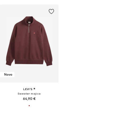
Novo
LEVI'S ®
Sweater majica
64,90 €