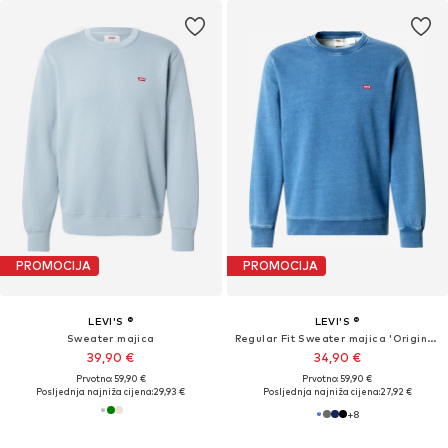
PROMOCIJA
PROMOCIJA
LEVI'S ®
LEVI'S ®
Sweater majica
Regular Fit Sweater majica 'Original Housemark Crewneck Sweatshirt'
39,90 €
34,90 €
Prvotno: 59,90 €
Prvotno: 59,90 €
Posljednja najniža cijena:
29,93 €
Posljednja najniža cijena:
27,92 €
+
8