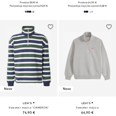
Prvotno: 59,90 €
Prvotno: 64,90 €
Posljednja najniža cijena:
35,91 €
Posljednja najniža cijena:
33,68 €
+
8
+
1
Novo
Novo
LEVI'S ®
LEVI'S ®
Sweater majica 'CAMERON'
Sweater majica
74,90 €
64,90 €