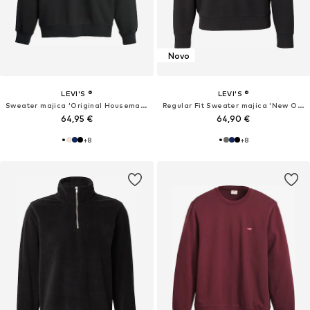
Novo
LEVI'S ®
LEVI'S ®
Sweater majica 'Original Housemark Quarter-Zip Pullover'
Regular Fit Sweater majica 'New Original'
64,95 €
64,90 €
+
8
+
8