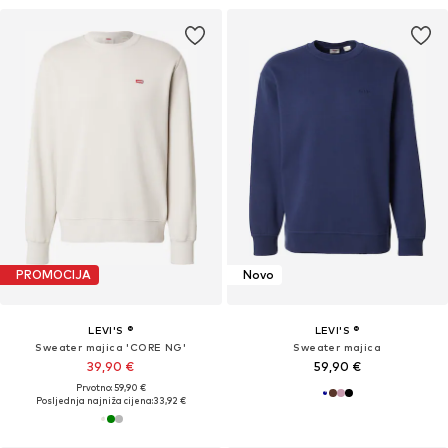
PROMOCIJA
Novo
LEVI'S ®
LEVI'S ®
Sweater majica 'CORE NG'
Sweater majica
39,90 €
59,90 €
Prvotno: 59,90 €
Posljednja najniža cijena:
33,92 €