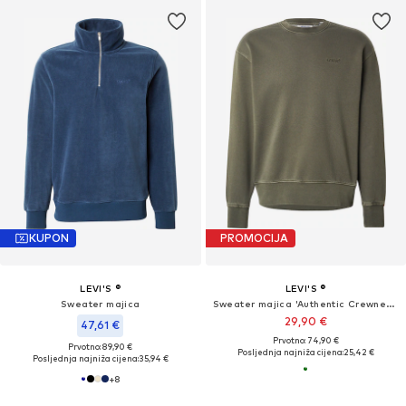
KUPON
PROMOCIJA
LEVI'S ®
LEVI'S ®
Sweater majica
Sweater majica 'Authentic Crewneck Sweatshirt'
29,90 €
47,61 €
Prvotno: 74,90 €
Prvotno: 89,90 €
Posljednja najniža cijena:
25,42 €
Posljednja najniža cijena:
35,94 €
+
8