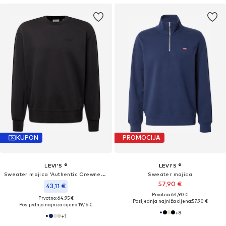
KUPON
PROMOCIJA
LEVI'S ®
LEVI'S ®
Sweater majica 'Authentic Crewneck Sweatshirt'
Sweater majica
57,90 €
43,11 €
Prvotno: 64,90 €
Prvotno: 64,95 €
Posljednja najniža cijena:
57,90 €
Posljednja najniža cijena:
19,16 €
+
8
+
1