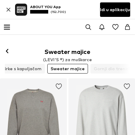
ABOUT YOU App
Idi u aplikaciju
(152.700)
Sweater majice
(LEVI'S ®) za muškarce
enirke s kapuljačom
Sweater majice
Gornji dio trenirke