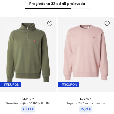
Pregledano 32 od 45 proizvoda
KUPON
KUPON
LEVI'S ®
LEVI'S ®
Sweater majica 'ORIGINAL HM'
Regular Fit Sweater majica
40,41 €
35,91 €