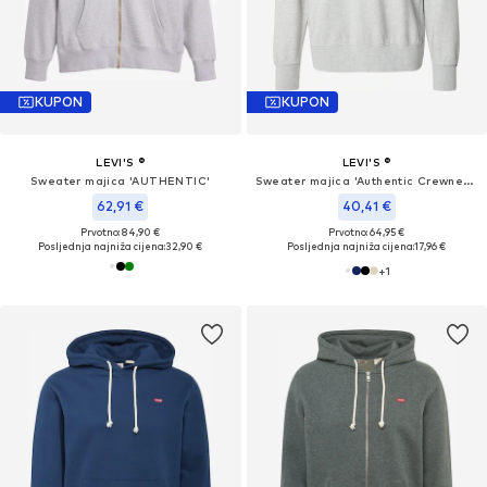
KUPON
KUPON
LEVI'S ®
LEVI'S ®
Sweater majica 'AUTHENTIC'
Sweater majica 'Authentic Crewneck Sweatshirt'
62,91 €
40,41 €
Prvotno: 84,90 €
Prvotno: 64,95 €
Posljednja najniža cijena:
32,90 €
Posljednja najniža cijena:
17,96 €
+
1