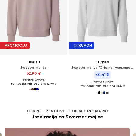
PROMOCIJA
KUPON
LEVI'S ®
LEVI'S ®
Sweater majica
Sweater majica 'Original Housemark'
52,90 €
40,41 €
Prvotno: 59,90 €
Prvotno: 64,90 €
Posljednja najniža cijena:
52,90 €
Posljednja najniža cijena:
38,17 €
+
8
OTKRIJ TRENDOVE I TOP MODNE MARKE
Inspiracija za Sweater majice