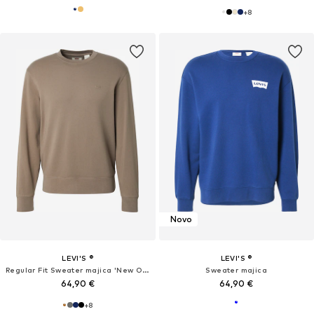
+
8
Novo
LEVI'S ®
LEVI'S ®
Regular Fit Sweater majica 'New Original'
Sweater majica
64,90 €
64,90 €
+
8