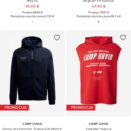
Majica
Regular Fit Košulja
39,90 €
47,90 €
Prvotno: 69,90 €
Prvotno: 79,90 €
Posljednja najniža cijena:
27,93 €
Posljednja najniža cijena:
28,74 €
PROMOCIJA
PROMOCIJA
CAMP DAVID
CAMP DAVID
Gornji dio trenirke 'Game.Set.Match'
Sweater majica