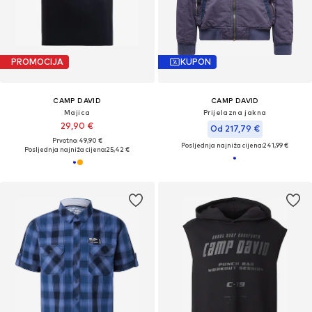
PROMOCIJA
KUPON
CAMP DAVID
CAMP DAVID
Majica
Prijelazna jakna
29,90 €
Od 217,79 €
Prvotno: 49,90 €
Posljednja najniža cijena:
241,99 €
Posljednja najniža cijena:
25,42 €