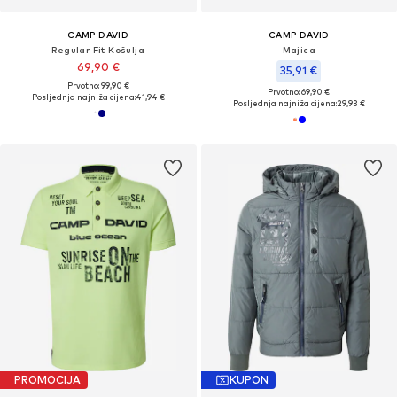
CAMP DAVID
CAMP DAVID
Regular Fit Košulja
Majica
69,90 €
35,91 €
Prvotno: 99,90 €
Prvotno: 69,90 €
Posljednja najniža cijena:
41,94 €
Posljednja najniža cijena:
29,93 €
PROMOCIJA
KUPON