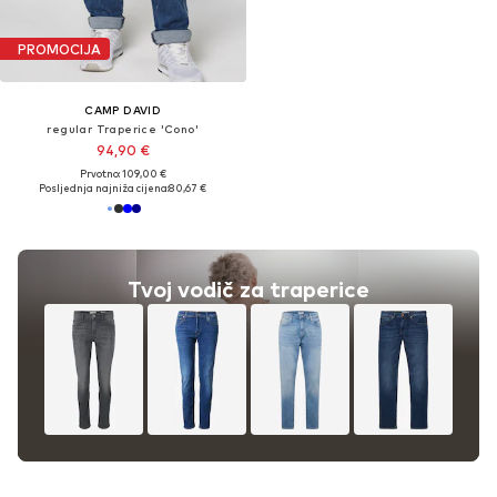
PROMOCIJA
CAMP DAVID
regular Traperice 'Cono'
94,90 €
Prvotno: 109,00 €
Posljednja najniža cijena:
80,67 €
Tvoj vodič za traperice