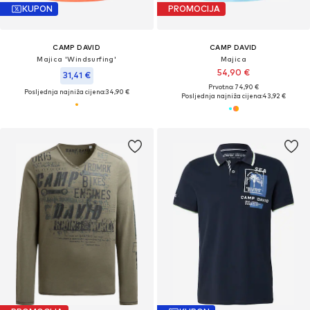
KUPON
PROMOCIJA
CAMP DAVID
CAMP DAVID
Majica 'Windsurfing'
Majica
54,90 €
31,41 €
Prvotno: 74,90 €
Posljednja najniža cijena:
34,90 €
Posljednja najniža cijena:
43,92 €