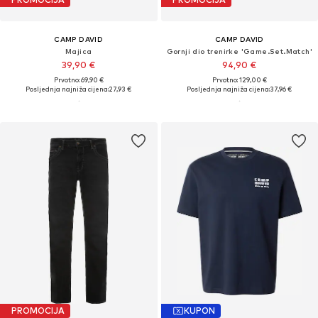
CAMP DAVID
CAMP DAVID
Majica
Gornji dio trenirke 'Game.Set.Match'
39,90 €
94,90 €
Prvotno: 69,90 €
Prvotno: 129,00 €
Posljednja najniža cijena:
27,93 €
Posljednja najniža cijena:
37,96 €
PROMOCIJA
KUPON