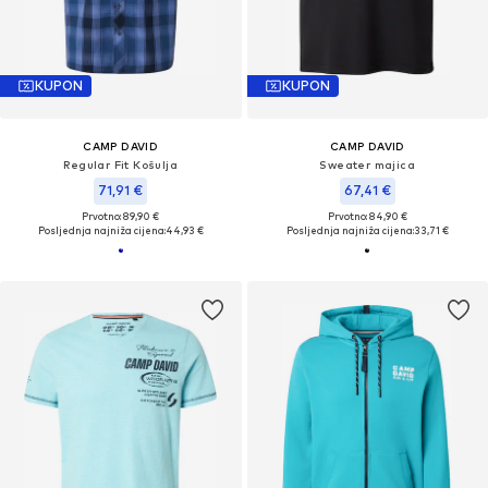
KUPON
KUPON
CAMP DAVID
CAMP DAVID
Regular Fit Košulja
Sweater majica
71,91 €
67,41 €
Prvotno: 89,90 €
Prvotno: 84,90 €
Posljednja najniža cijena:
44,93 €
Posljednja najniža cijena:
33,71 €