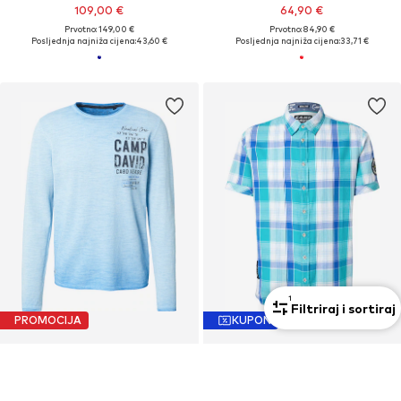
109,00 €
64,90 €
Prvotno: 149,00 €
Prvotno: 84,90 €
Posljednja najniža cijena:
43,60 €
Posljednja najniža cijena:
33,71 €
1
Filtriraj i sortiraj
PROMOCIJA
KUPON
CAMP DAVID
CAMP DAVID
Pulover
Slim Fit Košulja