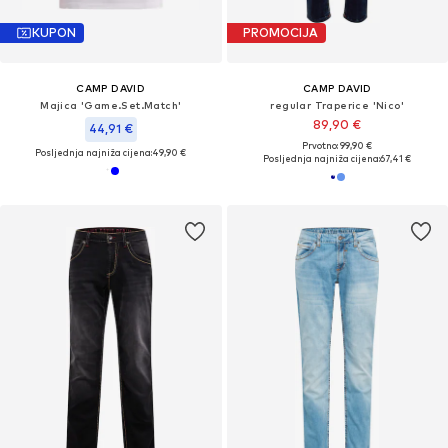
KUPON
PROMOCIJA
CAMP DAVID
CAMP DAVID
Majica 'Game.Set.Match'
regular Traperice 'Nico'
89,90 €
44,91 €
Prvotno: 99,90 €
Posljednja najniža cijena:
49,90 €
Posljednja najniža cijena:
67,41 €