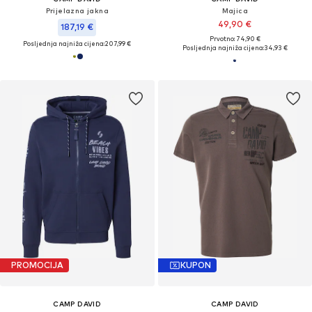
Prijelazna jakna
Majica
49,90 €
187,19 €
Prvotno: 74,90 €
Posljednja najniža cijena:
207,99 €
Posljednja najniža cijena:
34,93 €
PROMOCIJA
KUPON
CAMP DAVID
CAMP DAVID