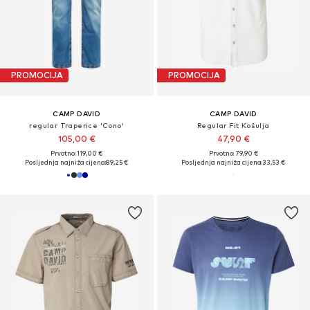
PROMOCIJA
PROMOCIJA
CAMP DAVID
CAMP DAVID
regular Traperice 'Cono'
Regular Fit Košulja
105,00 €
47,90 €
Prvotno: 119,00 €
Prvotno: 79,90 €
Posljednja najniža cijena:
89,25 €
Posljednja najniža cijena:
33,53 €