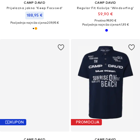
CAMP DAVID
CAMP DAVID
Prijelazna jakna 'Keep Focused'
Regular Fit Košulja 'Windsurfing'
59,90 €
188,95 €
Prvotno: 99,90 €
Posljednja najniža cijena:
209,95 €
Posljednja najniža cijena:
41,93 €
KUPON
PROMOCIJA
CAMP DAVID
CAMP DAVID