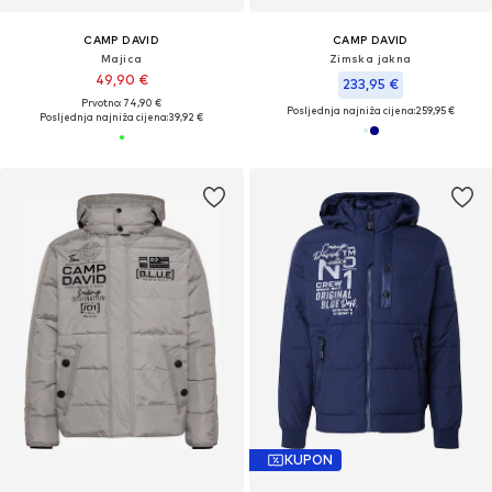
CAMP DAVID
CAMP DAVID
Majica
Zimska jakna
49,90 €
233,95 €
Prvotno: 74,90 €
Posljednja najniža cijena:
259,95 €
Posljednja najniža cijena:
39,92 €
KUPON