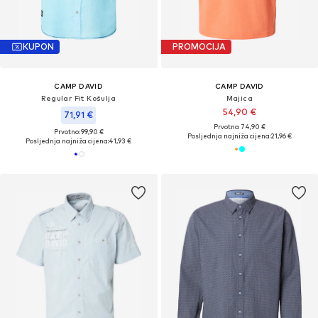
KUPON
PROMOCIJA
CAMP DAVID
CAMP DAVID
Regular Fit Košulja
Majica
54,90 €
71,91 €
Prvotno: 74,90 €
Prvotno: 99,90 €
Posljednja najniža cijena:
21,96 €
Posljednja najniža cijena:
41,93 €