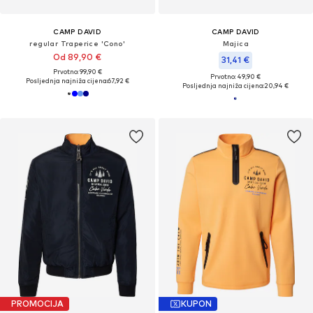
CAMP DAVID
CAMP DAVID
regular Traperice 'Cono'
Majica
Od 89,90 €
31,41 €
Prvotno: 99,90 €
Prvotno: 49,90 €
Posljednja najniža cijena:
67,92 €
Posljednja najniža cijena:
20,94 €
PROMOCIJA
KUPON