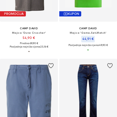
PROMOCIJA
KUPON
CAMP DAVID
CAMP DAVID
Majica 'Dune Cruscher'
Majica 'Game.Set.Match'
54,90 €
44,91 €
Prvotno: 69,90 €
Posljednja najniža cijena:
49,90 €
Posljednja najniža cijena:
23,16 €