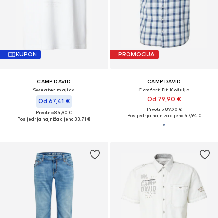
KUPON
PROMOCIJA
CAMP DAVID
CAMP DAVID
Sweater majica
Comfort Fit Košulja
Od 79,90 €
Od 67,41 €
Prvotno: 89,90 €
Prvotno: 84,90 €
Posljednja najniža cijena:
47,94 €
Posljednja najniža cijena:
33,71 €