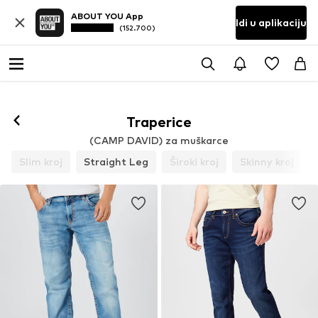
ABOUT YOU App
Idi u aplikaciju
(152.700)
Traperice
(CAMP DAVID) za muškarce
Slim kroj
Straight Leg
Široki kroj
Skinny kroj