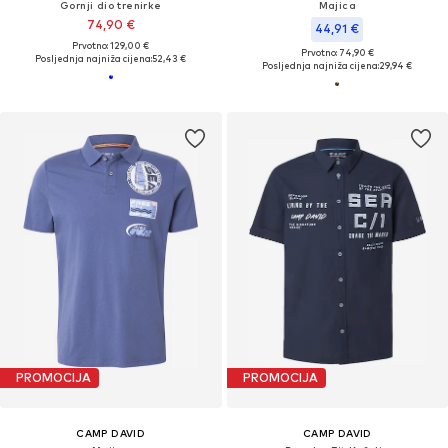
Gornji dio trenirke
Majica
74,90 €
44,91 €
Prvotno: 129,00 €
Prvotno: 74,90 €
Posljednja najniža cijena:
52,43 €
Posljednja najniža cijena:
29,94 €
PROMOCIJA
PROMOCIJA
CAMP DAVID
CAMP DAVID