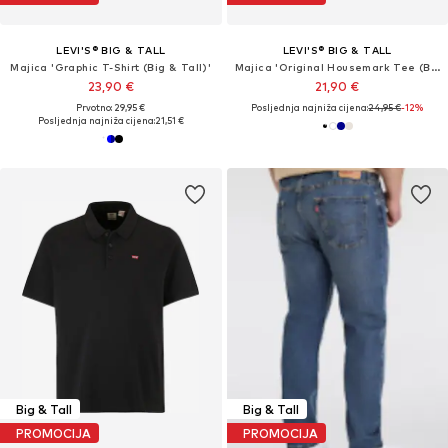
LEVI'S® BIG & TALL
LEVI'S® BIG & TALL
Majica 'Graphic T-Shirt (Big & Tall)'
Majica 'Original Housemark Tee (Big & Tall)'
23,90 €
21,90 €
Prvotno: 29,95 €
Posljednja najniža cijena:
24,95 €
-12%
Posljednja najniža cijena:
21,51 €
Big & Tall
Big & Tall
PROMOCIJA
PROMOCIJA