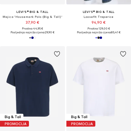
LEVI'S® BIG & TALL
LEVI'S® BIG & TALL
Majica 'Housemark Polo (Big & Tall)'
Loosefit Traperice
37,90 €
94,90 €
Prvotno: 44,95 €
Prvotno: 129,00 €
Posljednja najniža cijena:
29,90 €
Posljednja najniža cijena:
85,41 €
Big & Tall
Big & Tall
PROMOCIJA
PROMOCIJA