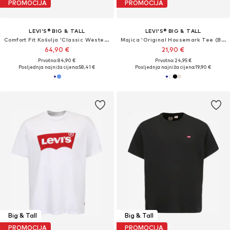
PROMOCIJA
PROMOCIJA
LEVI'S® BIG & TALL
LEVI'S® BIG & TALL
Comfort Fit Košulja 'Classic Western Shirt (Big)'
Majica 'Original Housemark Tee (Big & Tall)'
64,90 €
21,90 €
Prvotno: 84,90 €
Prvotno: 24,95 €
Posljednja najniža cijena:
58,41 €
Posljednja najniža cijena:
19,90 €
Big & Tall
Big & Tall
PROMOCIJA
PROMOCIJA