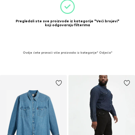
Pregledali ste sve proizvode iz kategorije "Veći brojevi"
koji odgovaraju filterima
Ovdje ćete pronaći više proizvoda iz kategorije" Odjeća"