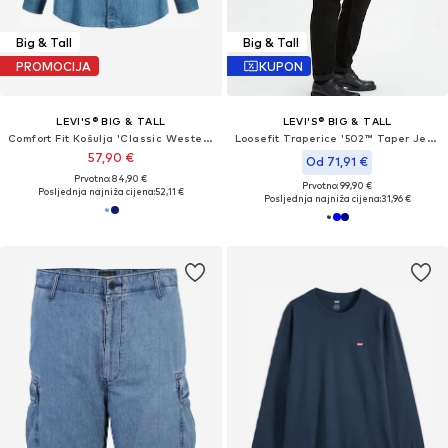
Big & Tall
Big & Tall
PROMOCIJA
KUPON
LEVI'S® BIG & TALL
LEVI'S® BIG & TALL
Comfort Fit Košulja 'Classic Western Shirt (Big & Tall)'
Loosefit Traperice '502™ Taper Jeans (Big & Tall)'
57,90 €
Od 71,91 €
Prvotno: 84,90 €
Prvotno: 99,90 €
Posljednja najniža cijena:
52,11 €
Posljednja najniža cijena:
31,96 €