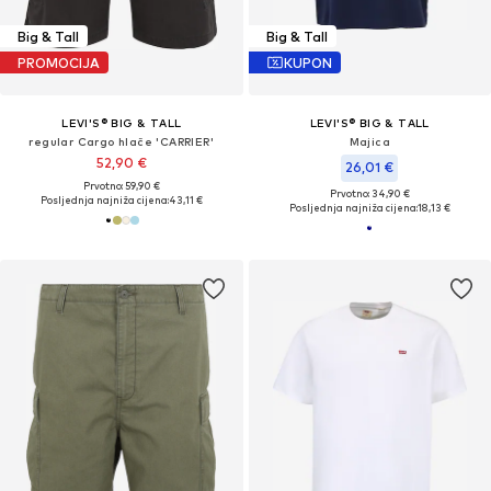
Big & Tall
Big & Tall
PROMOCIJA
KUPON
LEVI'S® BIG & TALL
LEVI'S® BIG & TALL
regular Cargo hlače 'CARRIER'
Majica
52,90 €
26,01 €
Prvotno: 59,90 €
Prvotno: 34,90 €
Posljednja najniža cijena:
43,11 €
Posljednja najniža cijena:
18,13 €