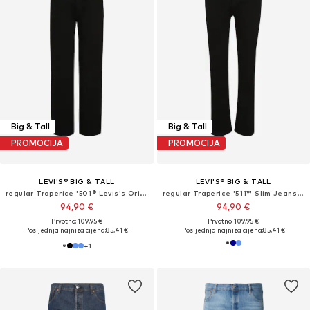
Big & Tall
Big & Tall
PROMOCIJA
PROMOCIJA
LEVI'S® BIG & TALL
LEVI'S® BIG & TALL
regular Traperice '501® Levis's Original'
regular Traperice '511™ Slim Jeans (Big & Tall)'
94,90 €
94,90 €
Prvotno: 109,95 €
Prvotno: 109,95 €
Posljednja najniža cijena:
85,41 €
Posljednja najniža cijena:
85,41 €
+
1