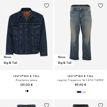
Novo
Novo
Big & Tall
Big & Tall
LEVI'S® BIG & TALL
LEVI'S® BIG & TALL
Prijelazna jakna
regular Traperice '541 ATH TAPER'
129,00 €
89,90 €
+
2