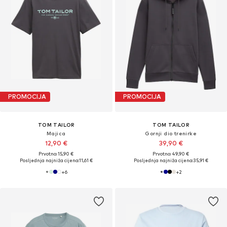
PROMOCIJA
PROMOCIJA
TOM TAILOR
TOM TAILOR
Majica
Gornji dio trenirke
12,90 €
39,90 €
Prvotno: 15,90 €
Prvotno: 49,90 €
Posljednja najniža cijena:
11,61 €
Posljednja najniža cijena:
35,91 €
+
6
+
2