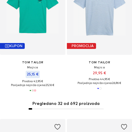
KUPON
PROMOCIJA
TOM TAILOR
TOM TAILOR
Majica
Majica
29,95 €
25,15 €
Prvotno: 44,95 €
Prvotno: 42,95 €
Posljednja najniža cijena:
26,96 €
Posljednja najniža cijena:
25,16 €
Pregledano 32 od 692 proizvoda