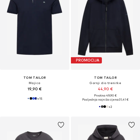
PROMOCIJA
TOM TAILOR
TOM TAILOR
Majica
Gornji dio trenirke
19,90 €
44,90 €
Prvotno: 49,90 €
+
15
Posljednja najniža cijena:
31,41 €
+
2