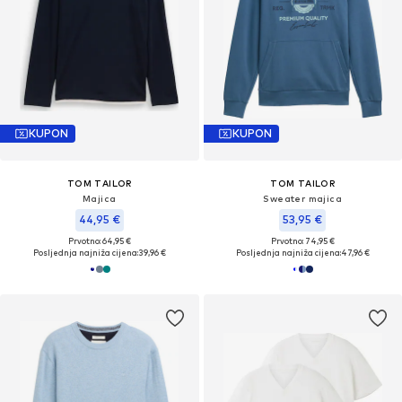
KUPON
KUPON
TOM TAILOR
TOM TAILOR
Majica
Sweater majica
44,95 €
53,95 €
Prvotno: 64,95 €
Prvotno: 74,95 €
Posljednja najniža cijena:
39,96 €
Posljednja najniža cijena:
47,96 €