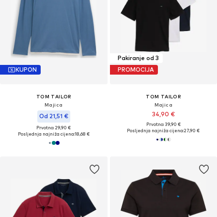
Pakiranje od 3
KUPON
PROMOCIJA
TOM TAILOR
TOM TAILOR
Majica
Majica
34,90 €
Od 21,51 €
Prvotno: 39,90 €
Prvotno: 29,90 €
Posljednja najniža cijena:
27,90 €
Posljednja najniža cijena:
18,68 €