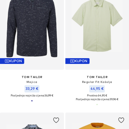
KUPON
KUPON
TOM TAILOR
TOM TAILOR
Majica
Regular Fit Košulja
33,29 €
44,95 €
Posljednja najniža cijena:
36,99 €
Prvotno: 64,95 €
Posljednja najniža cijena:
39,96 €