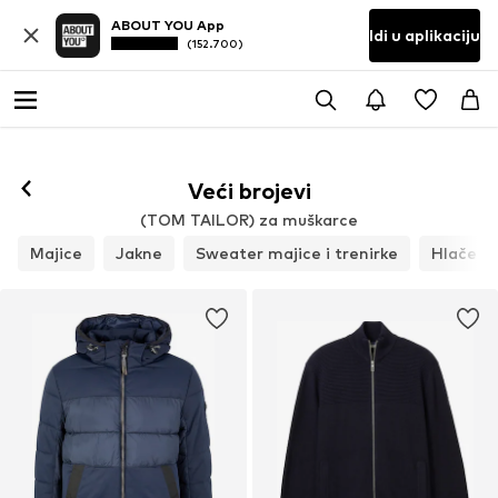
ABOUT YOU App
Idi u aplikaciju
(152.700)
Veći brojevi
(TOM TAILOR) za muškarce
Majice
Jakne
Sweater majice i trenirke
Hlače