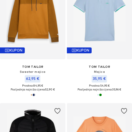
KUPON
KUPON
TOM TAILOR
TOM TAILOR
Sweater majica
Majica
62,95 €
35,95 €
Prvotno: 84,95 €
Prvotno: 54,95 €
Posljednja najniža cijena:
52,90 €
Posljednja najniža cijena:
35,96 €