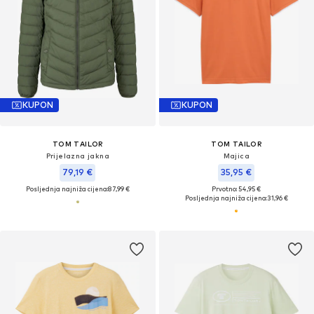
KUPON
KUPON
TOM TAILOR
TOM TAILOR
Prijelazna jakna
Majica
79,19 €
35,95 €
Posljednja najniža cijena:
87,99 €
Prvotno: 54,95 €
Posljednja najniža cijena:
31,96 €