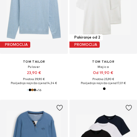
Pakiranje od 2
PROMOCIJA
PROMOCIJA
TOM TAILOR
TOM TAILOR
Pulover
Majica
23,90 €
Od 19,90 €
Prvotno: 39,90 €
Prvotno: 25,90 €
Posljednja najniža cijena:
14,34 €
Posljednja najniža cijena:
17,01 €
+
16