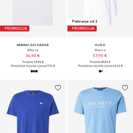
Pakiranje od 2
PROMOCIJA
PROMOCIJA
ARMANI EXCHANGE
HUGO
Majica
Majica
34,90 €
57,90 €
Prvotno: 49,90 €
Prvotno: 69,90 €
Posljednja najniža cijena:
27,92 €
Posljednja najniža cijena:
46,32 €