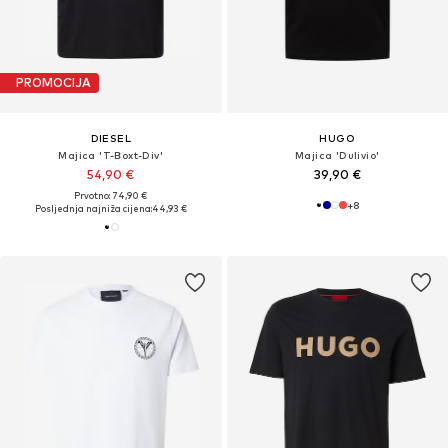
PROMOCIJA
DIESEL
HUGO
Majica 'T-Boxt-Div'
Majica 'Dulivio'
54,90 €
39,90 €
Prvotno: 74,90 €
+
8
Posljednja najniža cijena:
44,93 €