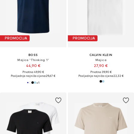
PROMOCIJA
PROMOCIJA
BOSS
CALVIN KLEIN
Majica 'Thinking 1'
Majica
44,90 €
27,90 €
Prvotno: 49,90 €
Prvotno: 39,90 €
Posljednja najniža cijena:
29,67 €
Posljednja najniža cijena:
22,32 €
+
1