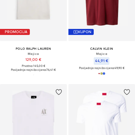
PROMOCIJA
KUPON
POLO RALPH LAUREN
CALVIN KLEIN
Majica
Majica
129,00 €
44,91 €
Prvotno: 145,00 €
Posljednja najniža cijena:
49,90 €
Posljednja najniža cijena:
76,41 €