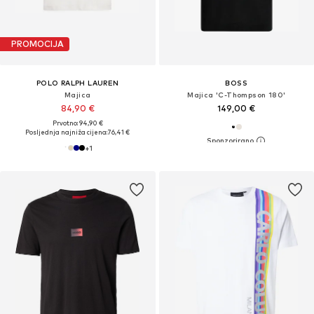
PROMOCIJA
POLO RALPH LAUREN
BOSS
Majica
Majica 'C-Thompson 180'
84,90 €
149,00 €
Prvotno: 94,90 €
Posljednja najniža cijena:
76,41 €
+
1