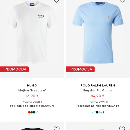
PROMOCIJA
PROMOCIJA
HUGO
POLO RALPH LAUREN
Majica 'Nesptee'
Regular Fit Majica
26,90 €
84,90 €
Prvotno: 29,90 €
Prvotno: 99,90 €
Posljednja najniža cijena:
20,93 €
Posljednja najniža cijena:
67,41 €
+
1
+
9