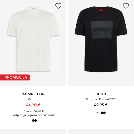
PROMOCIJA
CALVIN KLEIN
HUGO
Majica
Majica 'Dulive222'
44,90 €
49,95 €
Prvotno: 59,90 €
Posljednja najniža cijena:
17,96 €