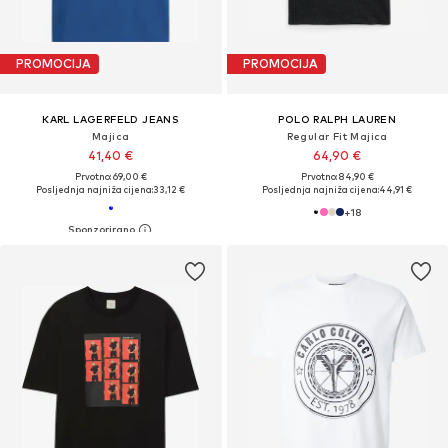
PROMOCIJA
PROMOCIJA
KARL LAGERFELD JEANS
POLO RALPH LAUREN
Majica
Regular Fit Majica
41,40 €
64,90 €
Prvotno: 69,00 €
Prvotno: 84,90 €
Posljednja najniža cijena:
33,12 €
Posljednja najniža cijena:
44,91 €
+
18