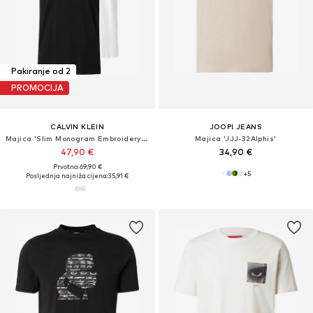
Pakiranje od 2
PROMOCIJA
CALVIN KLEIN
JOOP! JEANS
Majica 'Slim Monogram Embroidery T'
Majica 'JJJ-32Alphis'
47,90 €
34,90 €
Prvotno: 69,90 €
+
5
Posljednja najniža cijena:
35,91 €