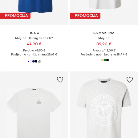
PROMOCIJA
PROMOCIJA
HUGO
LA MARTINA
Majica 'Diragolino212'
Majica
44,90 €
89,90 €
Prvotno: 49,90 €
Prvotno: 115,00 €
Posljednja najniža cijena:
29,67 €
Posljednja najniža cijena:
58,44 €
+
3