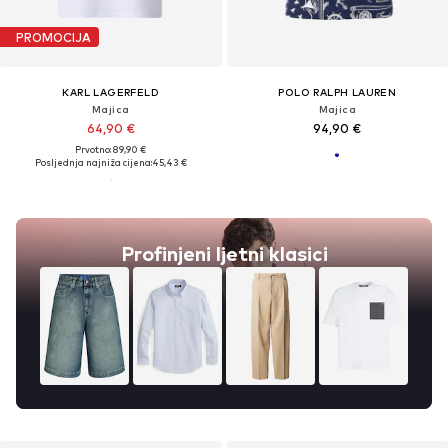
PROMOCIJA
KARL LAGERFELD
POLO RALPH LAUREN
Majica
Majica
64,90 €
94,90 €
Prvotno: 89,90 €
Posljednja najniža cijena:
45,43 €
Profinjeni ljetni klasici