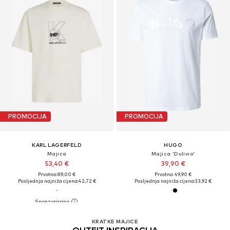
PROMOCIJA
PROMOCIJA
KARL LAGERFELD
HUGO
Majica
Majica 'Dulivio'
53,40 €
39,90 €
Prvotno: 89,00 €
Prvotno: 49,90 €
Posljednja najniža cijena:
42,72 €
Posljednja najniža cijena:
33,92 €
KRATKE MAJICE