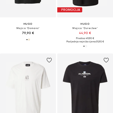
PROMOCIJA
HUGO
HUGO
Majica 'Domans'
Majica 'Durectee'
79,90 €
44,90 €
Prvotno: 49,90 €
Posljednja najniža cijena:
35,92 €