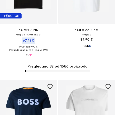
KUPON
CALVIN KLEIN
CARLO COLUCCI
Majica 'Outtakes'
Majica
89,90 €
67,41 €
Prvotno: 89,90 €
Posljednja najniža cijena:
48,69 €
Pregledano 32 od 1586 proizvoda