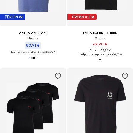
KUPON
PROMOCIJA
CARLO COLUCCI
POLO RALPH LAUREN
Majica
Majica
69,90 €
80,91 €
Prvotno: 79,90 €
Posljednja najniža cijena:
89,90 €
Posljednja najniža cijena:
62,91 €