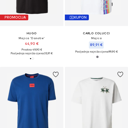
PROMOCIJA
KUPON
HUGO
CARLO COLUCCI
Majica 'Danotie'
Majica
44,90 €
89,91 €
Prvotno: 49,90 €
Posljednja najniža cijena:
99,90 €
Posljednja najniža cijena:
35,91 €