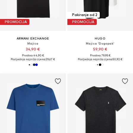
Pakiranje od 2
PROMOCIJA
PROMOCIJA
ARMANI EXCHANGE
HUGO
Majica
Majica 'Dugopak'
34,90 €
59,90 €
Prvotno: 44,90 €
Prvotno: 79,95 €
Posljednja najniža cijena:
29,67 €
Posljednja najniža cijena:
50,92 €