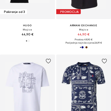
Pakiranje od 3
PROMOCIJA
HUGO
ARMANI EXCHANGE
Majica
Majica
44,90 €
44,90 €
Prvotno: 49,90 €
Posljednja najniža cijena:
26,91 €