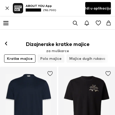
ABOUT YOU App
Idi u aplikaciju
(152.700)
Dizajnerske kratke majice
za muškarce
Kratke majice
Polo majice
Majice dugih rukava