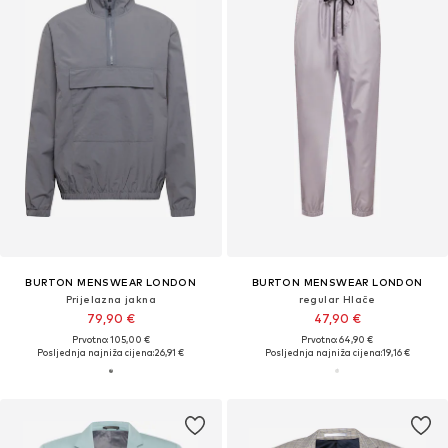
BURTON MENSWEAR LONDON
BURTON MENSWEAR LONDON
Prijelazna jakna
regular Hlače
79,90 €
47,90 €
Prvotno: 105,00 €
Prvotno: 64,90 €
Posljednja najniža cijena:
26,91 €
Posljednja najniža cijena:
19,16 €