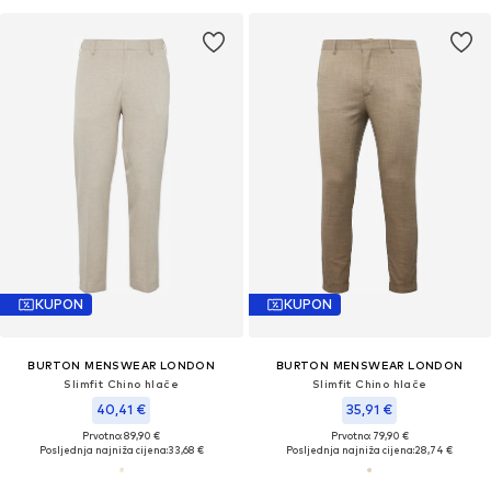
KUPON
KUPON
BURTON MENSWEAR LONDON
BURTON MENSWEAR LONDON
Slimfit Chino hlače
Slimfit Chino hlače
40,41 €
35,91 €
Prvotno: 89,90 €
Prvotno: 79,90 €
Posljednja najniža cijena:
33,68 €
Posljednja najniža cijena:
28,74 €