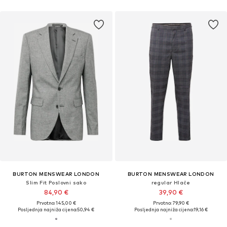
BURTON MENSWEAR LONDON
BURTON MENSWEAR LONDON
Slim Fit Poslovni sako
regular Hlače
84,90 €
39,90 €
Prvotno: 145,00 €
Prvotno: 79,90 €
Posljednja najniža cijena:
50,94 €
Posljednja najniža cijena:
19,16 €