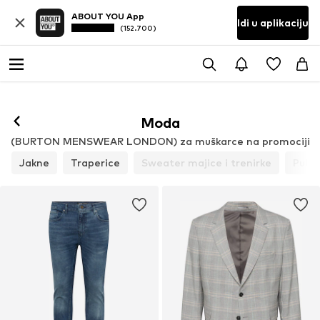
ABOUT YOU App
Idi u aplikaciju
(152.700)
Moda
(BURTON MENSWEAR LONDON) za muškarce na promociji
Jakne
Traperice
Sweater majice i trenirke
Pulov