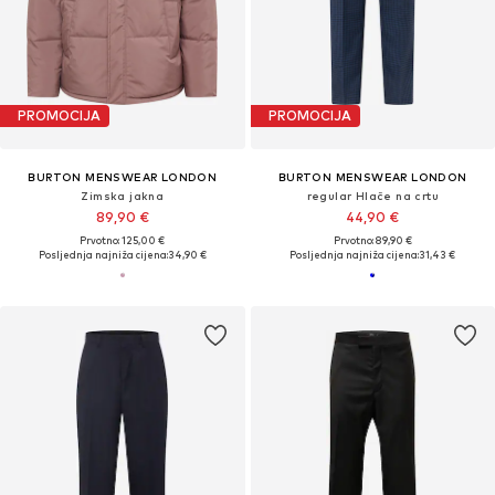
PROMOCIJA
PROMOCIJA
BURTON MENSWEAR LONDON
BURTON MENSWEAR LONDON
Zimska jakna
regular Hlače na crtu
89,90 €
44,90 €
Prvotno: 125,00 €
Prvotno: 89,90 €
Posljednja najniža cijena:
34,90 €
Posljednja najniža cijena:
31,43 €