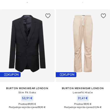
KUPON
KUPON
BURTON MENSWEAR LONDON
BURTON MENSWEAR LONDON
Slim Fit Sako
Loosefit Hlače
53,91 €
31,41 €
Prvotno: 89,90 €
Prvotno: 59,90 €
Posljednja najniža cijena:
59,90 €
Posljednja najniža cijena:
20,94 €