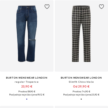
BURTON MENSWEAR LONDON
BURTON MENSWEAR LONDON
regular Traperice
Slimfit Chino hlače
23,90 €
Od 29,90 €
Prvotno: 59,90 €
Prvotno: 74,90 €
Posljednja najniža cijena:
19,12 €
Posljednja najniža cijena:
23,92 €