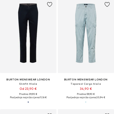
BURTON MENSWEAR LONDON
BURTON MENSWEAR LONDON
Slimfit Hlače
Tapered Cargo hlače
Od 23,90 €
34,90 €
Prvotno: 39,90 €
Prvotno: 59,90 €
Posljednja najniža cijena:
11,16 €
Posljednja najniža cijena:
20,94 €