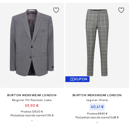
KUPON
BURTON MENSWEAR LONDON
BURTON MENSWEAR LONDON
Regular Fit Poslovni sako
regular Hlače
59,90 €
40,41 €
Prvotno: 129,00 €
Prvotno: 89,90 €
Posljednja najniža cijena:
47,92 €
Posljednja najniža cijena:
33,68 €