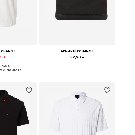
EXCHANGE
ARMANI EXCHANGE
90 €
89,90 €
 52,90 €
S, S, M, L, XL, XXL
Dostupne veličine: One Size
a cijena:
31,41 €
košaricu
Dodaj u košaricu