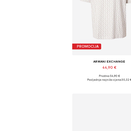
PROMOCIJA
ARMANI EXCHANGE
44,90 €
Prvotno: 54,90 €
Dostupne veličine: S, M, L, XL, 
Posljednja najniža cijena:
30,32 
Dodaj u košaricu