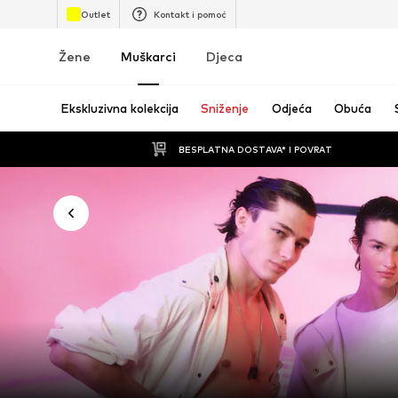
Outlet
Kontakt i pomoć
Žene
Muškarci
Djeca
Ekskluzivna kolekcija
Sniženje
Odjeća
Obuća
BESPLATNA DOSTAVA* I POVRAT