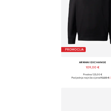
PROMOCIJA
ARMANI EXCHANGE
109,00 €
Prvotno: 125,00 €
Dostupne veličine: XS, S, M, L, XL
Posljednja najniža cijena:
112,50 €
-
Dodaj u košaricu