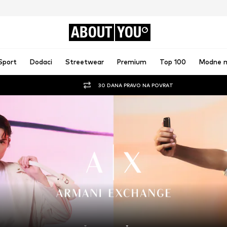
ABOUT
YOU
Sport
Dodaci
Streetwear
Premium
Top 100
Modne 
30 DANA PRAVO NA POVRAT