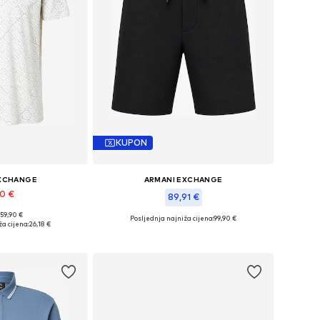
KUPON
EXCHANGE
ARMANI EXCHANGE
90 €
89,91 €
 59,90 €
Posljednja najniža cijena:
99,90 €
čine: S, M, L
a cijena:
26,18 €
Dostupno u više veličina
košaricu
Dodaj u košaricu