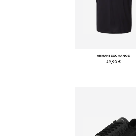
ARMANI EXCHANGE
49,90 €
+
1
Dostupne veličine: XS, S, M, L, XL
Dodaj u košaricu