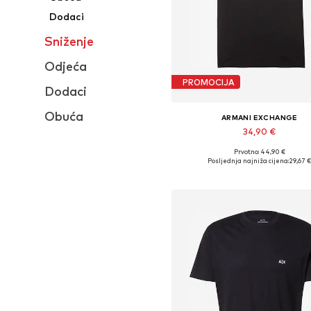
Dodaci
Sniženje
Odjeća
PROMOCIJA
Dodaci
Obuća
ARMANI EXCHANGE
34,90 €
Prvotno: 44,90 €
Dostupne veličine: S, M, L, XL, 
Posljednja najniža cijena:
29,67 
Dodaj u košaricu