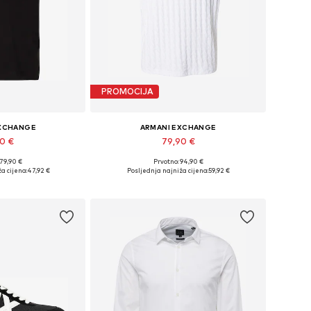
PROMOCIJA
EXCHANGE
ARMANI EXCHANGE
90 €
79,90 €
+
1
 79,90 €
Prvotno: 94,90 €
S, S, M, L, XL, XXL
Dostupne veličine: XS, S, M, L, XL, XXL
a cijena:
47,92 €
Posljednja najniža cijena:
59,92 €
košaricu
Dodaj u košaricu