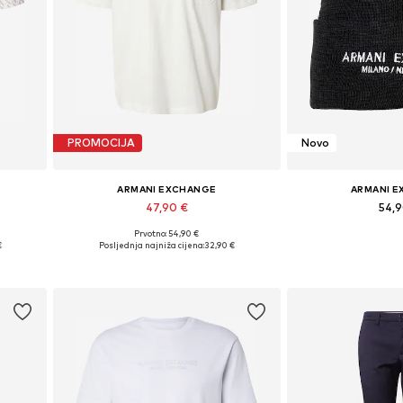
PROMOCIJA
Novo
ARMANI EXCHANGE
ARMANI 
47,90 €
54,
Prvotno: 54,90 €
XXL
Dostupne veličine: XS, S, M, L, XL, XXL
Dostupne vel
€
Posljednja najniža cijena:
32,90 €
Dodaj u košaricu
Dodaj u 