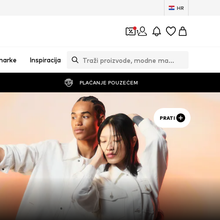
HR
1
marke
Inspiracija
PLAĆANJE POUZEĆEM
PRATI