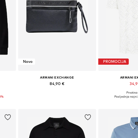
Novo
PROMOCIJA
ARMANI EXCHANGE
ARMANI 
84,90 €
34,
Prvotno:
, XXL
Dostupne veličine: One Size
Dostupne veli
3%
Posljednja najniž
Dodaj u košaricu
Dodaj u 