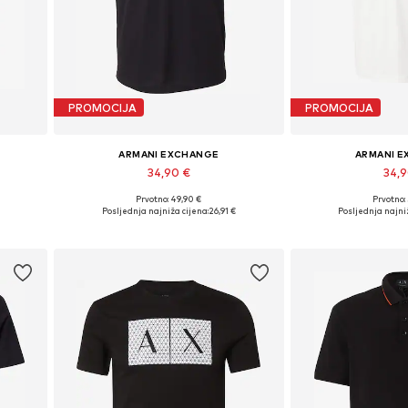
PROMOCIJA
PROMOCIJA
ARMANI EXCHANGE
ARMANI 
34,90 €
34,
Prvotno: 49,90 €
Prvotno:
XXL
Dostupne veličine: S, M, L, XL, XXL
Dostupne veličine: X
€
Posljednja najniža cijena:
26,91 €
Posljednja najniž
Dodaj u košaricu
Dodaj u 