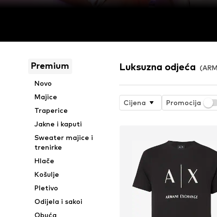
Premium
Luksuzna odjeća
(ARM
Novo
Majice
Cijena
Promocija
Traperice
Jakne i kaputi
Sweater majice i
trenirke
Hlače
Košulje
Pletivo
Odijela i sakoi
Obuća