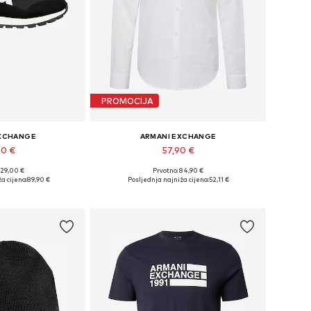
PROMOCIJA
EXCHANGE
ARMANI EXCHANGE
00 €
57,90 €
129,00 €
Prvotno: 84,90 €
iše veličina
Dostupne veličine: XS, S, M, L, XL, XXL
a cijena:
89,90 €
Posljednja najniža cijena:
52,11 €
košaricu
Dodaj u košaricu