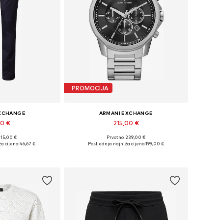
PROMOCIJA
EXCHANGE
ARMANI EXCHANGE
90 €
215,00 €
115,00 €
Prvotno: 239,00 €
iše veličina
Dostupne veličine: One Size
a cijena:
46,67 €
Posljednja najniža cijena:
199,00 €
košaricu
Dodaj u košaricu