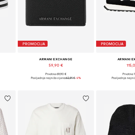
PROMOCIJA
PROMOCIJA
ARMANI EXCHANGE
ARMANI 
59,90 €
115,
Prvotno: 69,90 €
Prvotno: 
44, 45
Dostupne veličine: One Size
Dostupno u v
Posljednja najniža cijena:
62,91 €
-4%
Posljednja najniž
Dodaj u košaricu
Dodaj u 