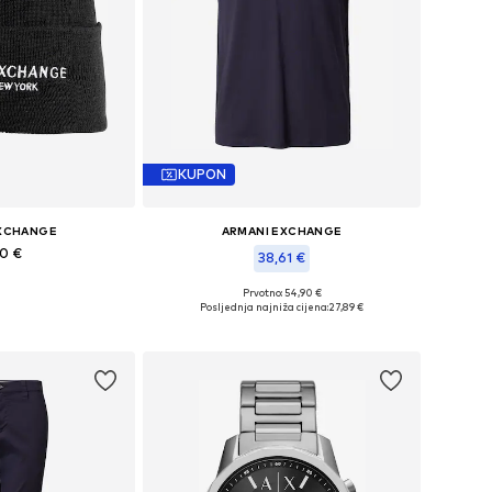
KUPON
EXCHANGE
ARMANI EXCHANGE
90 €
38,61 €
ičine: 55-60
Prvotno: 54,90 €
Dostupne veličine: L
Posljednja najniža cijena:
27,89 €
košaricu
Dodaj u košaricu