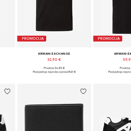
PROMOCIJA
PROMOCIJA
ARMANI EXCHANGE
ARMANI 
32,90 €
59,
Prvotno: 54,90 €
Prvotno:
, XXL
Dostupne veličine: XS, S, M, L, XL, XXL
Dostupne veličine: X
Posljednja najniža cijena:
29,61 €
Posljednja najniž
Dodaj u košaricu
Dodaj u 