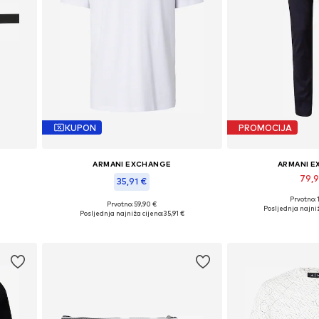
KUPON
PROMOCIJA
ARMANI EXCHANGE
ARMANI 
79,
35,91 €
Prvotno: 
Dostupno u v
Prvotno: 59,90 €
Dostupne veličine: XS, S, M, L, XL, XXL
Posljednja najniž
Posljednja najniža cijena:
35,91 €
Dodaj u 
Dodaj u košaricu