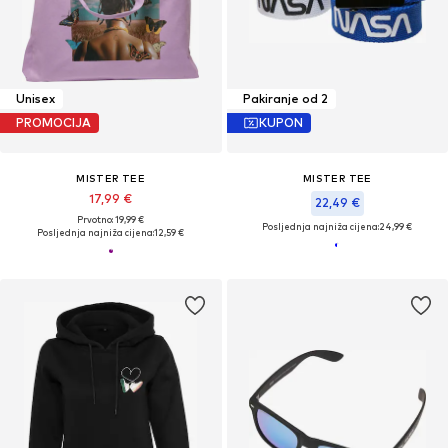
Unisex
Pakiranje od 2
PROMOCIJA
KUPON
MISTER TEE
MISTER TEE
17,99 €
22,49 €
Prvotno: 19,99 €
Posljednja najniža cijena:
24,99 €
Posljednja najniža cijena:
12,59 €