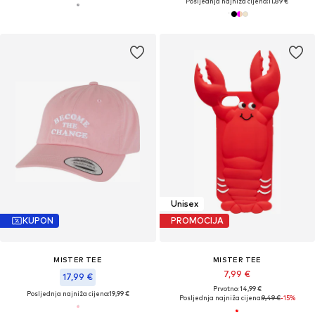
Posljednja najniža cijena:
11,89 €
Unisex
KUPON
PROMOCIJA
MISTER TEE
MISTER TEE
7,99 €
17,99 €
Prvotno: 14,99 €
Posljednja najniža cijena:
19,99 €
Posljednja najniža cijena:
9,49 €
-15%