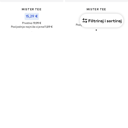
MISTER TEE
MISTER TEE
11,99 €
15,29 €
Filtriraj i sortiraj
Prvotno: 19,99 €
Prvotno: 19,99 €
Posljednja najniža cijena:
11,19 €
Posljednja najniža cijena:
11,89 €
KUPON
PROMOCIJA