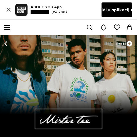
ABOUT YOU App
Idi u aplikaciju
(152.700)
Prati