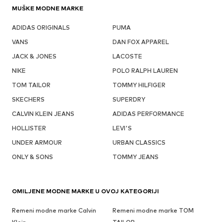
MUŠKE MODNE MARKE
ADIDAS ORIGINALS
PUMA
VANS
DAN FOX APPAREL
JACK & JONES
LACOSTE
NIKE
POLO RALPH LAUREN
TOM TAILOR
TOMMY HILFIGER
SKECHERS
SUPERDRY
CALVIN KLEIN JEANS
ADIDAS PERFORMANCE
HOLLISTER
LEVI'S
UNDER ARMOUR
URBAN CLASSICS
ONLY & SONS
TOMMY JEANS
OMILJENE MODNE MARKE U OVOJ KATEGORIJI
Remeni modne marke Calvin
Remeni modne marke TOM