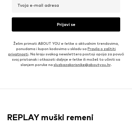
Tvoja e-mail adresa
Prijavi se
Želim primati ABOUT YOU e-letke o aktualnim trendovima,
ponudama i kupon kodovima u skladu sa
Pravila o zaštiti
privatnosti
. Na kraju svakog newslettera postoji opcija za povući
svoj pristanak i otkazati daljnje e-letke ili možeš to učiniti sa
slanjem poruke na
sluzbazakorisnike@aboutyou.hr
.
REPLAY muški remeni