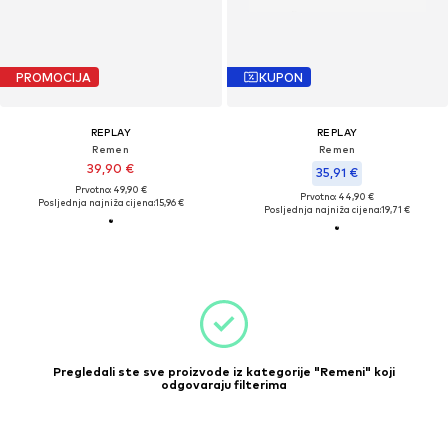
PROMOCIJA
KUPON
REPLAY
REPLAY
Remen
Remen
39,90 €
35,91 €
Prvotno: 49,90 €
Prvotno: 44,90 €
Posljednja najniža cijena:
15,96 €
Posljednja najniža cijena:
19,71 €
Pregledali ste sve proizvode iz kategorije "Remeni" koji
odgovaraju filterima