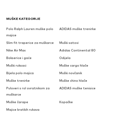
MUŠKE KATEGORIJE
Polo Ralph Lauren muške polo
ADIDAS muške trenirke
majice
Slim fit traperice za muškarce
Muški satovi
Nike Air Max
Adidas Continental 80
Bokserice i gaće
Odijela
Muški ruksaci
Muške cargo hlače
Bijela polo majica
Muški novčanik
Muške trenirke
Muške chino hlače
Puloveri s rol ovratnikom za
ADIDAS muške tenisice
muškarce
Muške čarape
Kopačke
Majice kratkih rukava