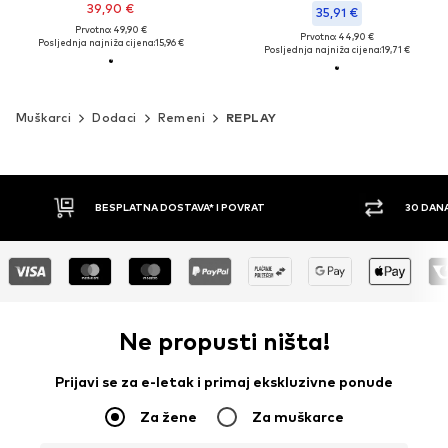
39,90 €
35,91 €
Prvotno: 49,90 €
Prvotno: 44,90 €
Posljednja najniža cijena:
15,96 €
Posljednja najniža cijena:
19,71 €
Muškarci
Dodaci
Remeni
REPLAY
BESPLATNA DOSTAVA* I POVRAT
30 DAN
Ne propusti ništa!
Prijavi se za e-letak i primaj ekskluzivne ponude
Za žene
Za muškarce