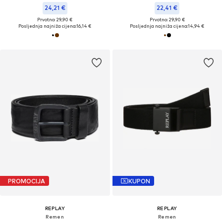
24,21 €
22,41 €
Prvotno: 29,90 €
Prvotno: 29,90 €
Posljednja najniža cijena:
16,14 €
Posljednja najniža cijena:
14,94 €
PROMOCIJA
KUPON
REPLAY
REPLAY
Remen
Remen