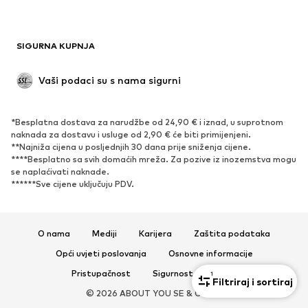
Recikliranje
OBUĆA
SIGURNA KUPNJA
Novo
Popularno
Vaši podaci su s nama sigurni
Visoke cipele i čizme
Tenisice
Niske cipele
Sportska obuća
*Besplatna dostava za narudžbe od 24,90 € i iznad, u suprotnom
Otvorena obuća
Ekskluzivno
naknada za dostavu i usluge od 2,90 € će biti primijenjeni.
**Najniža cijena u posljednjih 30 dana prije sniženja cijene.
****Besplatno sa svih domaćih mreža. Za pozive iz inozemstva mogu
SPORT
se naplaćivati ​​naknade.
******Sve cijene uključuju PDV.
Sportska odjeća
Sportovi
Sportska obuća
Sportski dodaci
O nama
Mediji
Karijera
Zaštita podataka
DODACI
Opći uvjeti poslovanja
Osnovne informacije
Novo
Šilterice i kape
Pristupačnost
Sigurnost proizvoda
1
Filtriraj i sortiraj
Remeni
Torbe i ruksaci
© 2026 ABOUT YOU SE & Co. KG
Satovi
Nakit