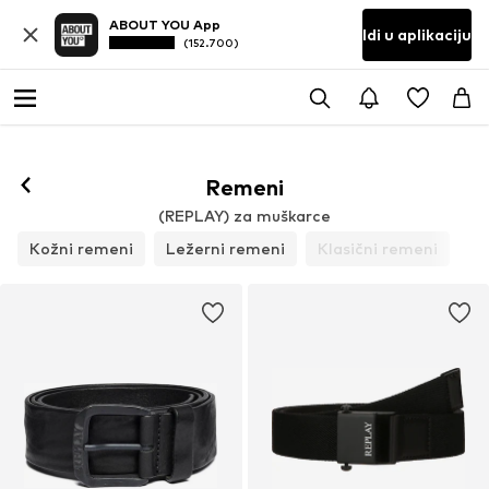
ABOUT YOU App
Idi u aplikaciju
(152.700)
Remeni
(REPLAY) za muškarce
Kožni remeni
Ležerni remeni
Klasični remeni