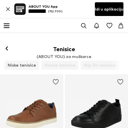
ABOUT YOU App
Idi u aplikaciju
(152.700)
Tenisice
(ABOUT YOU) za muškarce
Niske tenisice
Visoke tenisice
Slip On tenisice
P