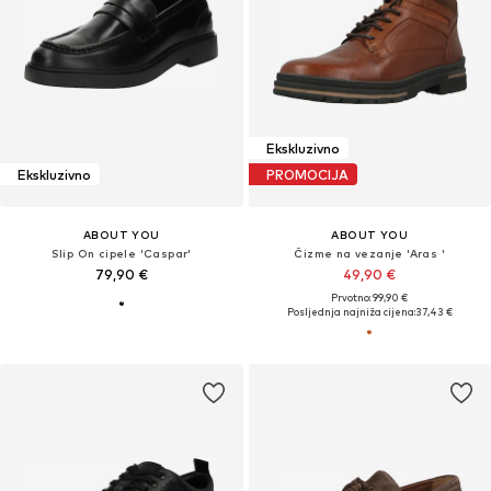
Ekskluzivno
Ekskluzivno
PROMOCIJA
ABOUT YOU
ABOUT YOU
Slip On cipele 'Caspar'
Čizme na vezanje 'Aras '
79,90 €
49,90 €
Prvotno: 99,90 €
Posljednja najniža cijena:
37,43 €