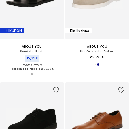
KUPON
Ekskluzivno
ABOUT YOU
ABOUT YOU
Sandale 'Bent'
Slip On cipele 'Ardian'
69,90 €
35,91 €
Prvotno: 59,90 €
Posljednja najniža cijena:
39,90 €