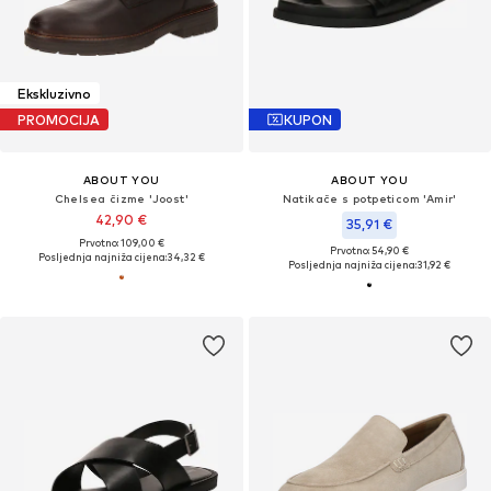
Ekskluzivno
PROMOCIJA
KUPON
ABOUT YOU
ABOUT YOU
Chelsea čizme 'Joost'
Natikače s potpeticom 'Amir'
42,90 €
35,91 €
Prvotno: 109,00 €
Prvotno: 54,90 €
Posljednja najniža cijena:
34,32 €
Posljednja najniža cijena:
31,92 €