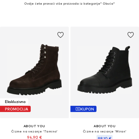
Ovdje ćete pronaći više proizvoda iz kategorije" Obuća"
Ekskluzivno
PROMOCIJA
KUPON
ABOUT YOU
ABOUT YOU
Čizme na vezanje 'Tamino'
Čizme na vezanje 'Miran'
94,90 €
98,10 €