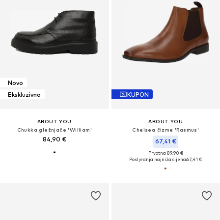
Novo
Ekskluzivno
KUPON
ABOUT YOU
ABOUT YOU
Chukka gležnjače 'William'
Chelsea čizme 'Rasmus'
84,90 €
67,41 €
Prvotno: 89,90 €
Posljednja najniža cijena:
67,41 €