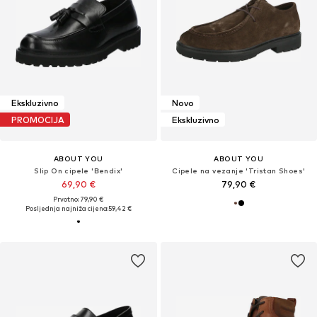
Ekskluzivno
Novo
PROMOCIJA
Ekskluzivno
ABOUT YOU
ABOUT YOU
Slip On cipele 'Bendix'
Cipele na vezanje 'Tristan Shoes'
69,90 €
79,90 €
Prvotno: 79,90 €
Posljednja najniža cijena:
59,42 €