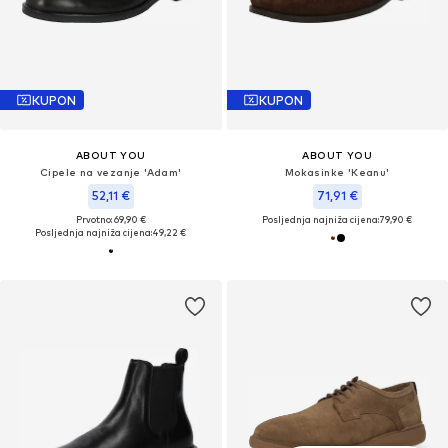
KUPON
KUPON
ABOUT YOU
ABOUT YOU
Cipele na vezanje 'Adam'
Mokasinke 'Keanu'
52,11 €
71,91 €
Prvotno: 69,90 €
Posljednja najniža cijena:
79,90 €
Posljednja najniža cijena:
49,22 €