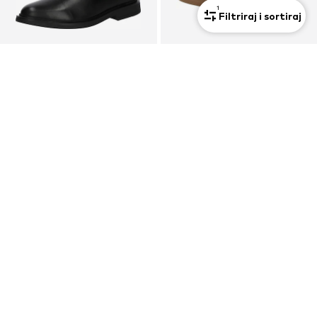
1
Filtriraj i sortiraj
Ekskluzivno
PROMOCIJA
KUPON
ABOUT YOU
ABOUT YOU
Chelsea čizme 'Jon'
Cipele na vezanje 'Luke'
105,00 €
58,41 €
Prvotno: 119,00 €
Prvotno: 79,90 €
Posljednja najniža cijena:
94,50 €
Posljednja najniža cijena:
41,94 €