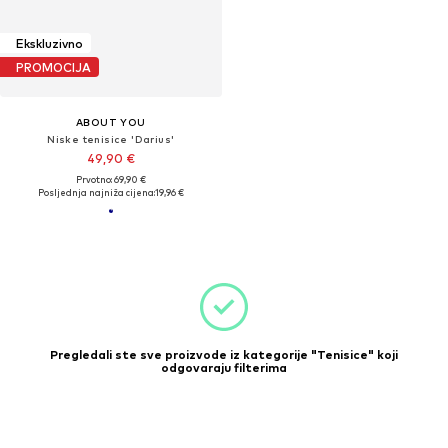
Ekskluzivno
PROMOCIJA
ABOUT YOU
Niske tenisice 'Darius'
49,90 €
Prvotno: 69,90 €
Posljednja najniža cijena:
19,96 €
Pregledali ste sve proizvode iz kategorije "Tenisice" koji
odgovaraju filterima