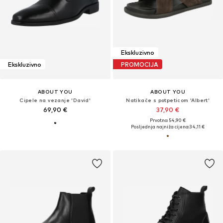
Ekskluzivno
Ekskluzivno
PROMOCIJA
ABOUT YOU
ABOUT YOU
Cipele na vezanje 'David'
Natikače s potpeticom 'Albert'
69,90 €
37,90 €
Prvotno: 54,90 €
Posljednja najniža cijena:
34,11 €