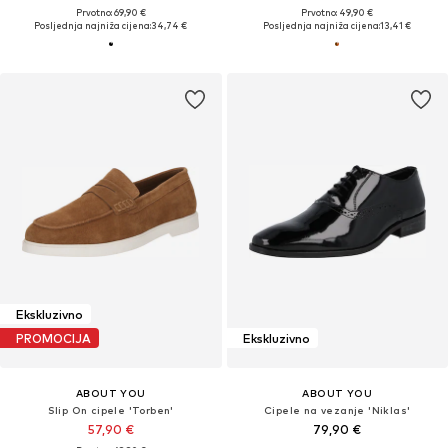
Prvotno: 69,90 €
Prvotno: 49,90 €
Posljednja najniža cijena:
34,74 €
Posljednja najniža cijena:
13,41 €
Ekskluzivno
PROMOCIJA
Ekskluzivno
ABOUT YOU
ABOUT YOU
Slip On cipele 'Torben'
Cipele na vezanje 'Niklas'
57,90 €
79,90 €