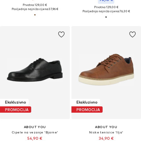
Prvotno: 129,00 €
Prvotno: 129,00 €
Posljednja najniža cijena:
37,96 €
Posljednja najniža cijena:
76,30 €
Ekskluzivno
Ekskluzivno
PROMOCIJA
PROMOCIJA
ABOUT YOU
ABOUT YOU
Cipele na vezanje 'Bjarne'
Niske tenisice 'Ilja'
54,90 €
34,90 €