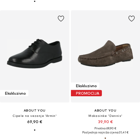
Ekskluzivno
Ekskluzivno
PROMOCIJA
ABOUT YOU
ABOUT YOU
Cipele na vezanje 'Armin'
Mokasinke 'Dennis'
69,90 €
39,90 €
Prvotno: 69,90 €
Posljednja najniža cijena:
31,41 €