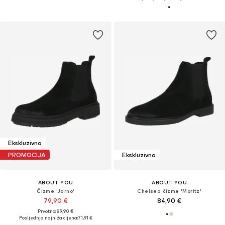
Ekskluzivno
PROMOCIJA
Ekskluzivno
ABOUT YOU
ABOUT YOU
Čizme 'Jarno'
Chelsea čizme 'Moritz'
79,90 €
84,90 €
Prvotno: 89,90 €
Posljednja najniža cijena:
71,91 €