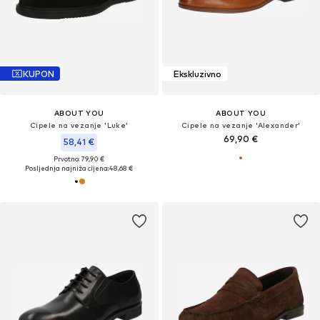
KUPON
Ekskluzivno
ABOUT YOU
ABOUT YOU
Cipele na vezanje 'Luke'
Cipele na vezanje 'Alexander'
69,90 €
58,41 €
Prvotno: 79,90 €
Posljednja najniža cijena:
48,68 €