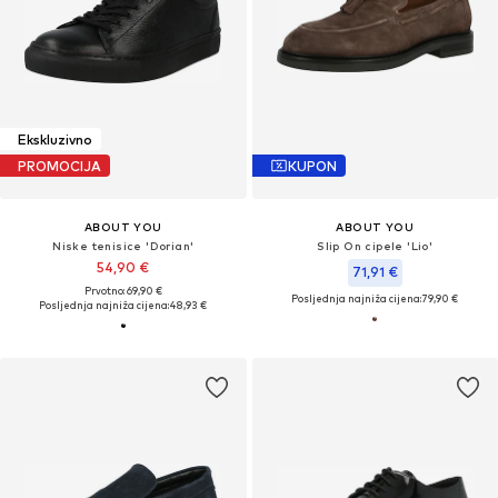
Ekskluzivno
PROMOCIJA
KUPON
ABOUT YOU
ABOUT YOU
Niske tenisice 'Dorian'
Slip On cipele 'Lio'
54,90 €
71,91 €
Prvotno: 69,90 €
Posljednja najniža cijena:
79,90 €
Posljednja najniža cijena:
48,93 €