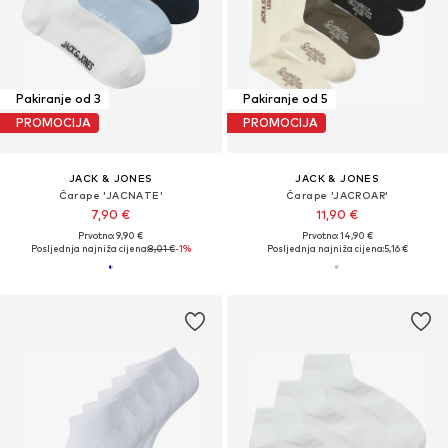
Pakiranje od 3
Pakiranje od 5
PROMOCIJA
PROMOCIJA
JACK & JONES
JACK & JONES
Čarape 'JACNATE'
Čarape 'JACROAR'
7,90 €
11,90 €
Prvotno: 9,90 €
Prvotno: 14,90 €
Posljednja najniža cijena:
8,01 €
-1%
Posljednja najniža cijena:
5,16 €