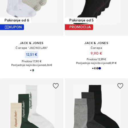
Pakiranje od 6
Pakiranje od 5
KUPON
PROMOCIJA
JACK & JONES
JACK & JONES
Čarape 'JACNOLAN'
Čarape
9,90 €
12,51 €
Prvotno: 12,99 €
Prvotno: 17,90 €
Posljednja najniža cijena:
8,91 €
Posljednja najniža cijena:
6,36 €