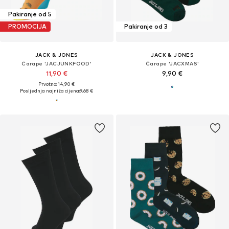
Pakiranje od 5
PROMOCIJA
Pakiranje od 3
JACK & JONES
JACK & JONES
Čarape 'JACJUNKFOOD'
Čarape 'JACXMAS'
11,90 €
9,90 €
Prvotno: 14,90 €
Posljednja najniža cijena:
9,68 €