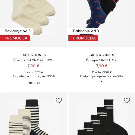
Pakiranje od 3
Pakiranje od 3
PROMOCIJA
PROMOCIJA
JACK & JONES
JACK & JONES
Čarape 'JACNORREBRO'
Čarape 'JACTHOR'
7,90 €
7,90 €
Prvotno: 9,90 €
Prvotno: 9,90 €
Posljednja najniža cijena:
3,96 €
Posljednja najniža cijena:
6,93 €
+
1