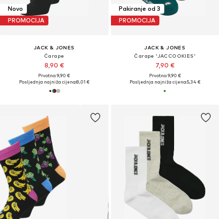
Novo
Pakiranje od 3
PROMOCIJA
PROMOCIJA
JACK & JONES
JACK & JONES
Čarape
Čarape 'JACCOOKIES'
8,90 €
7,90 €
Prvotno: 9,90 €
Prvotno: 9,90 €
Posljednja najniža cijena:
8,01 €
Posljednja najniža cijena:
5,34 €