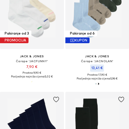
Pakiranje od 3
Pakiranje od 6
PROMOCIJA
KUPON
JACK & JONES
JACK & JONES
Čarape 'JACFUNNY'
Čarape 'JACNOLAN'
7,90 €
13,41 €
Prvotno: 9,90 €
Prvotno: 17,90 €
Posljednja najniža cijena:
5,02 €
Posljednja najniža cijena:
5,96 €