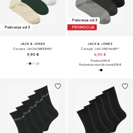
Pakiranje od 3
Pakiranje od 3
PROMOCIJA
JACK & JONES
JACK & JONES
Čarape 'JACNORREBRO'
Čarape 'JACORDINARY'
9,90 €
6,90 €
Prvotno: 9,90 €
+
1
Posljednja najniža cijena:
5,18 €