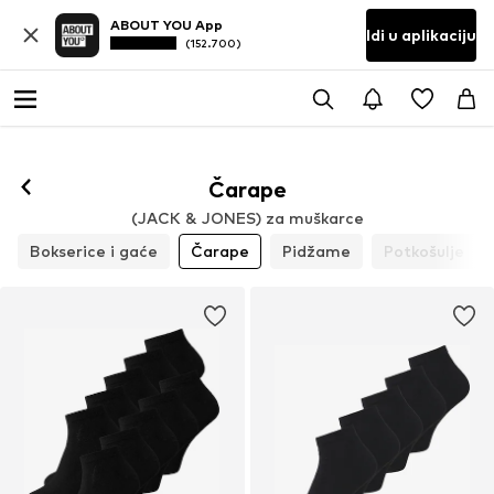
ABOUT YOU App
Idi u aplikaciju
(152.700)
Čarape
(JACK & JONES) za muškarce
Bokserice i gaće
Čarape
Pidžame
Potkošulje