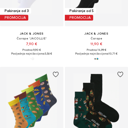
Pakiranje od 3
Pakiranje od 5
PROMOCIJA
PROMOCIJA
JACK & JONES
JACK & JONES
Čarape 'JACOLLIE'
Čarape
7,90 €
11,90 €
Prvotno: 9,90 €
Prvotno: 14,99 €
Posljednja najniža cijena:
3,56 €
Posljednja najniža cijena:
10,71 €