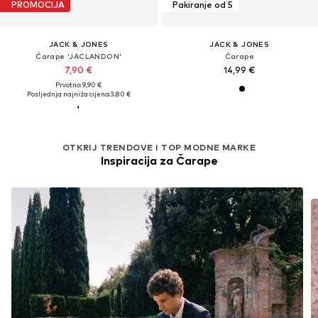
PROMOCIJA
Pakiranje od 5
JACK & JONES
JACK & JONES
Čarape 'JACLANDON'
Čarape
7,90 €
14,99 €
Prvotno: 9,90 €
Posljednja najniža cijena:
3,80 €
OTKRIJ TRENDOVE I TOP MODNE MARKE
Inspiracija za Čarape