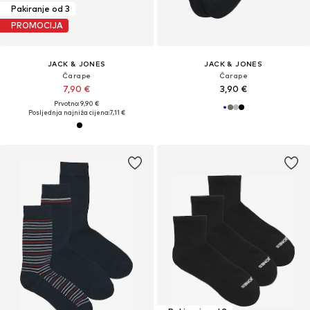
Pakiranje od 3
PROMOCIJA
JACK & JONES
JACK & JONES
Čarape
Čarape
7,90 €
3,90 €
Prvotno: 9,90 €
Posljednja najniža cijena:
7,11 €