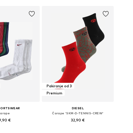
u košaricu
Dodaj u košaricu
Pakiranje od 3
Premium
SPORTSWEAR
DIESEL
arape
Čarape 'SKM-D-TENNIS-CREW'
9,90 €
32,90 €
+
4
Dostupne veličine: 34-38, 38-42, 42-46, 46-50
Dostupne veličine: 39-41,5, 42-43,5, 44-45