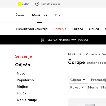
Outlet
Kontakt i pomoć
Žene
Muškarci
Djeca
Ekskluzivna kolekcija
Sniženje
Odjeća
Obuća
BESPLATNA DOSTAVA* I POVRAT
Muškarci
Odjeća
Do
Sniženje
Čarape
(zelena) z
Odjeća
Novo
Cijena
Promoci
Popularno
Majice
Paket
Manje filt
Hlače
Donje rublje