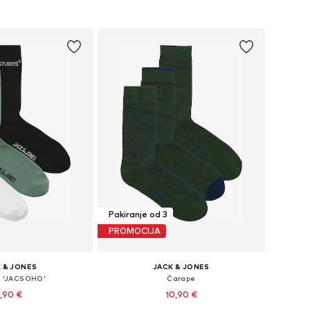
u košaricu
Dodaj u košaricu
Pakiranje od 3
PROMOCIJA
 & JONES
JACK & JONES
 'JACSOHO'
Čarape
,90 €
10,90 €