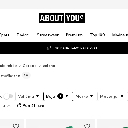
ABOUT
YOU
Sport
Dodaci
Streetwear
Premium
Top 100
Modne 
30 DANA PRAVO NA POVRAT
nje rublje
Čarape
zelena
a muškarce
58
ja
Veličina
Boja
Marke
Materijal
1
era
Poništi sve