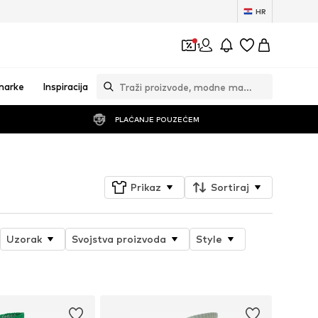
HR
1
marke
Inspiracija
PLAĆANJE POUZEĆEM
Prikaz
Sortiraj
Uzorak
Svojstva proizvoda
Style