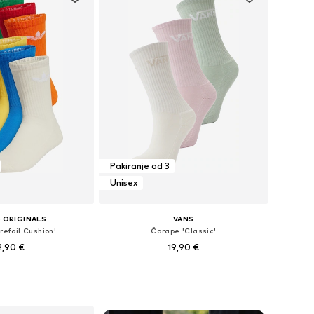
Pakiranje od 3
Unisex
 ORIGINALS
VANS
refoil Cushion'
Čarape 'Classic'
2,90 €
19,90 €
+
10
Dostupne veličine: 35-36, 37-39, 40-42, 42-44
Dostupne veličine: 35-37,5, 38-40,5, 41-43
u košaricu
Dodaj u košaricu