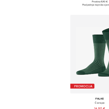
Prvotno: 9,90 €
Dostupne veličine: 
Posljednja najniža cijen
Dodaj u košar
PROMOCIJA
FALKE
Čarape
14,90 €