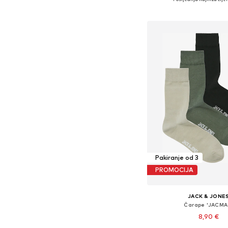
Dodaj u košar
Pakiranje od 3
PROMOCIJA
JACK & JONE
Čarape 'JACMA
8,90 €