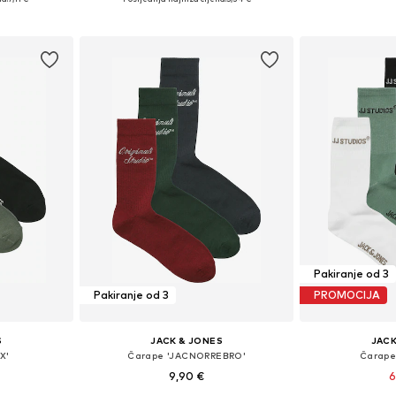
icu
Dodaj u košaricu
Dodaj 
Pakiranje od 3
Pakiranje od 3
PROMOCIJA
S
JACK & JONES
JACK
X'
Čarape 'JACNORREBRO'
Čarape
9,90 €
6