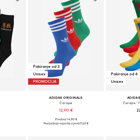
Pakiranje od 3
Unisex
Pakiranje od 6
PROMOCIJA
Unisex
ADIDAS ORIGINALS
ADIDAS
Čarape
Čarape 'T
12,90 €
2
+
2
Prvotno: 14,90 €
3,5, 44-45
Dostupne veličine: 37-39, 40-42, 43-45
Posljednja najniža cijena:
11,61 €
icu
Dodaj u košaricu
Dodaj 