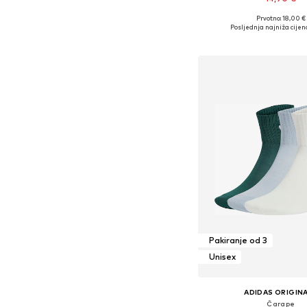
Prvotno: 18,00 €
Posljednja najniža cijen
Dodaj u košar
Pakiranje od 3
Unisex
ADIDAS ORIGIN
Čarape