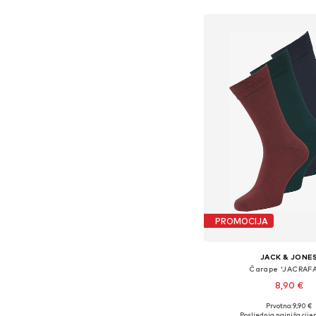
Dodaj u košar
PROMOCIJA
JACK & JONE
Čarape 'JACRAFA
8,90 €
Prvotno: 9,90 €
Dostupne veličine: 
Posljednja najniža cijen