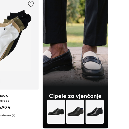
Cipele za vjenčanje
HUGO
arape
4,90 €
e: 39-42, 40-46, 43-46
u košaricu