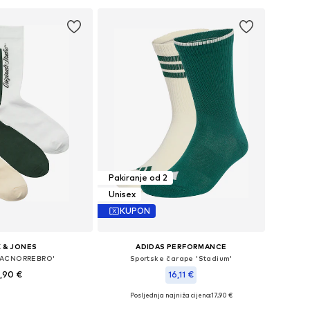
Pakiranje od 2
Unisex
KUPON
 & JONES
ADIDAS PERFORMANCE
JACNORREBRO'
Sportske čarape 'Stadium'
,90 €
16,11 €
+
1
Posljednja najniža cijena:
17,90 €
veličine: 41-46
Dostupno u više veličina