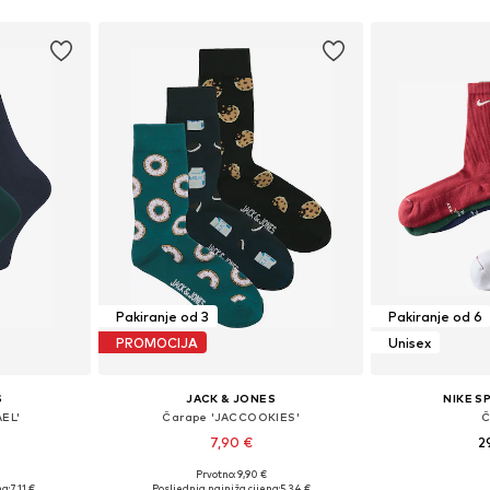
icu
Dodaj u košaricu
Dodaj 
Pakiranje od 3
Pakiranje od 6
PROMOCIJA
Unisex
S
JACK & JONES
NIKE 
EL'
Čarape 'JACCOOKIES'
Č
7,90 €
2
Prvotno: 9,90 €
41-46
Dostupne veličine: 41-46
a:
7,11 €
Posljednja najniža cijena:
5,34 €