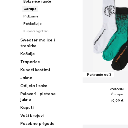
Bokserice i gaće
Čarape
Pidžame
Potkošulje
Kupaći ogrtači
Sweater majice i
trenirke
Košulje
Traperice
Kupaći kostimi
Pakiranje od 3
Jakne
Odijela i sakoi
KOROSHI
Puloveri i pletene
Čarape
jakne
19,99 €
Kaputi
Dostupne veličine: 42-4
Veći brojevi
Dodaj u košar
Posebne prigode