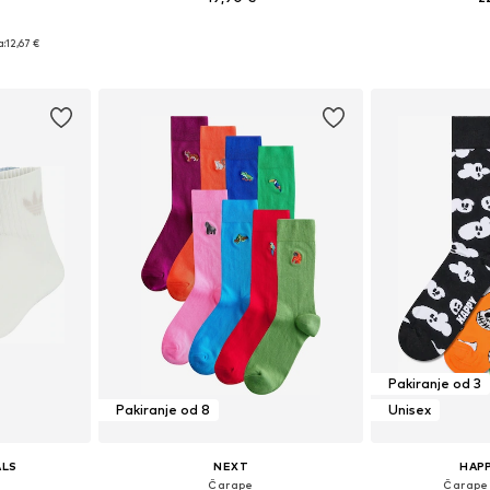
Dostupne veličine: 39-40, 41-42, 43-44, 45-46,5
Dostupne veličine: 34-38, 38-42, 42-46, 46-50
Dostupne veličine
a:
12,67 €
icu
Dodaj u košaricu
Dodaj 
Pakiranje od 3
Pakiranje od 8
Unisex
ALS
NEXT
HAP
Čarape
Čarape