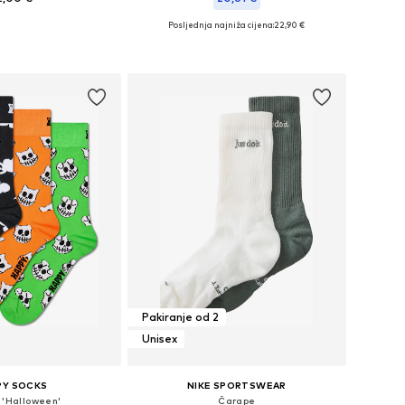
Posljednja najniža cijena:
22,90 €
: 39-42,5, 43-45, 46-49
Dostupne veličine: 34-36, 37-39, 40-42, 43-45
u košaricu
Dodaj u košaricu
Pakiranje od 2
Unisex
PY SOCKS
NIKE SPORTSWEAR
 'Halloween'
Čarape