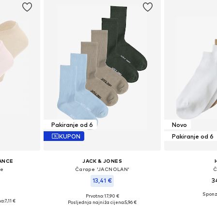
Pakiranje od 6
Novo
KUPON
Pakiranje od 6
ANCE
JACK & JONES
pe
Čarape 'JACNOLAN'
Č
13,41 €
3
Prvotno: 17,90 €
ičina
Dostupne veličin
Dostupne veličine: 41-46
a:
7,11 €
Posljednja najniža cijena:
5,96 €
icu
Dodaj 
Dodaj u košaricu