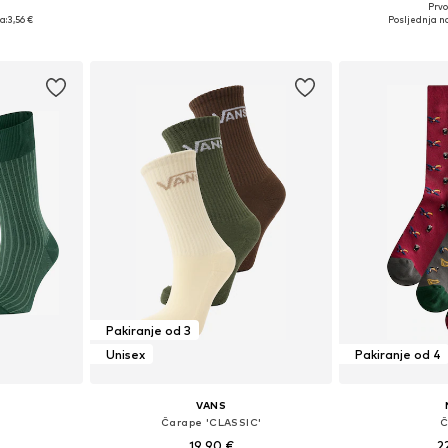
+
1
Prvo
41-46
Dostupne veličine: 41-46
Dostupne 
a:
3,56 €
Posljednja na
icu
Dodaj u košaricu
Dodaj 
Pakiranje od 3
Unisex
Pakiranje od 4
VANS
Čarape 'CLASSIC'
Č
19,90 €
2