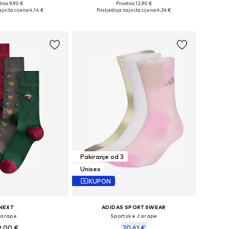
tno: 9,90 €
Prvotno: 12,90 €
veličine: 41-46
Dostupne veličine: 41-46
jniža cijena:
4,14 €
Posljednja najniža cijena:
4,36 €
u košaricu
Dodaj u košaricu
Pakiranje od 3
Unisex
KUPON
NEXT
ADIDAS SPORTSWEAR
arape
Sportske čarape
2,00 €
20,61 €