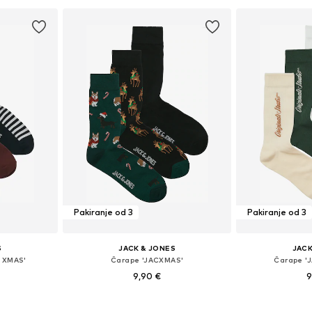
Pakiranje od 3
Pakiranje od 3
S
JACK & JONES
JACK
 XMAS'
Čarape 'JACXMAS'
Čarape '
9,90 €
9
41-46
Dostupne veličine: 41-46
Dostupne 