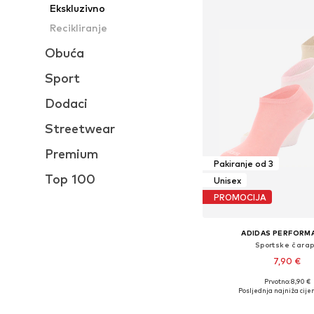
Ekskluzivno
Recikliranje
Obuća
Sport
Dodaci
Streetwear
Premium
Pakiranje od 3
Top 100
Unisex
PROMOCIJA
ADIDAS PERFORM
Sportske čara
7,90 €
Prvotno: 8,90 €
Dostupno u više vel
Posljednja najniža cijen
Dodaj u košar