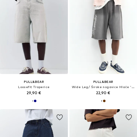
PULL&BEAR
PULL&BEAR
Loosefit Traperice
Wide Leg/ Široke nogavice Hlače 'STWD'
29,90 €
22,90 €