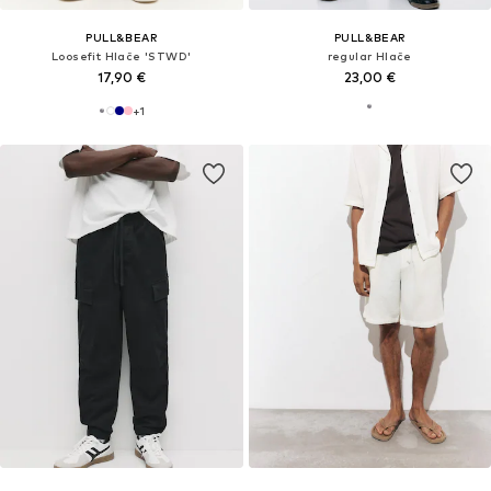
PULL&BEAR
PULL&BEAR
Loosefit Hlače 'STWD'
regular Hlače
17,90 €
23,00 €
+
1