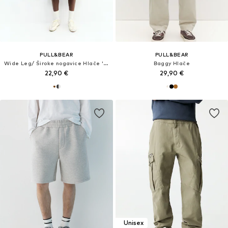
PULL&BEAR
PULL&BEAR
Wide Leg/ Široke nogavice Hlače 'STWD'
Baggy Hlače
22,90 €
29,90 €
Unisex