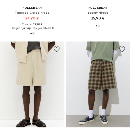
PULL&BEAR
PULL&BEAR
Tapered Cargo hlače
Baggy Hlače
34,90 €
25,90 €
Prvotno: 39,90 €
Posljednja najniža cijena:
17,45 €