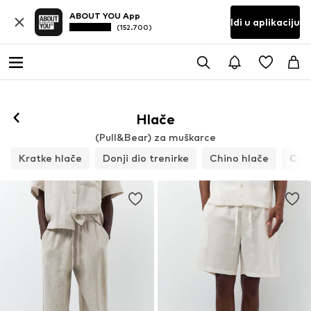
ABOUT YOU App
Idi u aplikaciju
(152.700)
Hlače
(Pull&Bear) za muškarce
Kratke hlače
Donji dio trenirke
Chino hlače
Car