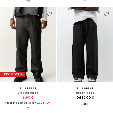
PROMOCIJA
PULL&BEAR
PULL&BEAR
Loosefit Hlače
Baggy Hlače
11,90 €
Od 36,00 €
Posljednja najniža cijena:
40,00 €
-70%