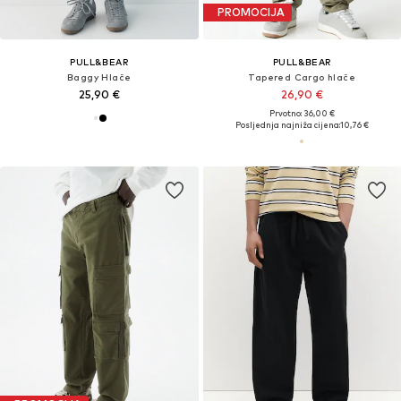
PROMOCIJA
PULL&BEAR
PULL&BEAR
Baggy Hlače
Tapered Cargo hlače
25,90 €
26,90 €
Prvotno: 36,00 €
Posljednja najniža cijena:
10,76 €