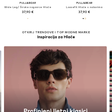
PULL&BEAR
PULL&BEAR
Wide Leg/ Široke nogavice Hlače
Loosefit Hlače s naborima
37,90 €
37,90 €
OTKRIJ TRENDOVE I TOP MODNE MARKE
Inspiracija za Hlače
Osvježenje stila: Više boja, više
zabave