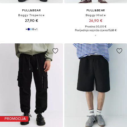
PULL&BEAR
PULL&BEAR
Baggy Traperice
Baggy Hlače
27,90 €
26,90 €
Prvotno: 30,00 €
+
1
Posljednja najniža cijena:
15,68 €
PROMOCIJA