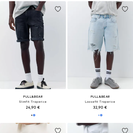
PULL&BEAR
PULL&BEAR
Slimfit Traperice
Loosefit Traperice
24,90 €
32,90 €