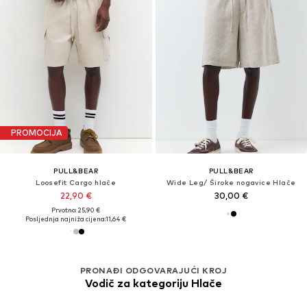
PROMOCIJA
PULL&BEAR
PULL&BEAR
Loosefit Cargo hlače
Wide Leg/ Široke nogavice Hlače
22,90 €
30,00 €
Prvotno: 25,90 €
Posljednja najniža cijena:
11,64 €
PRONAĐI ODGOVARAJUĆI KROJ
Vodič za kategoriju Hlače