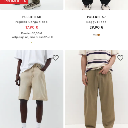
PROMOCIJA
PULL&BEAR
PULL&BEAR
regular Cargo hlače
Baggy Hlače
17,90 €
29,90 €
Prvotno: 36,00 €
Posljednja najniža cijena:
12,53 €