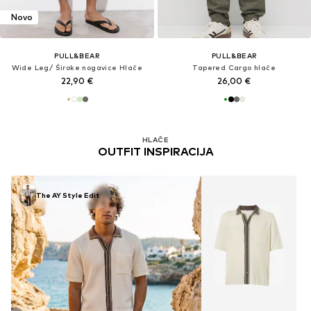
Novo
PULL&BEAR
PULL&BEAR
Wide Leg/ Široke nogavice Hlače
Tapered Cargo hlače
22,90 €
26,00 €
HLAČE
OUTFIT INSPIRACIJA
The AY Style Edit