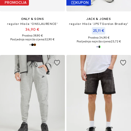
PROMOCIJA
KUPON
ONLY & SONS
JACK & JONES
regular Hlače 'ONSLAURENCE'
regular Hlače 'JPSTGordon Bradley'
34,90 €
25,11 €
Prvotno: 39,90 €
Prvotno: 34,90 €
Posljednja najniža cijena:
32,90 €
Posljednja najniža cijena:
23,72 €