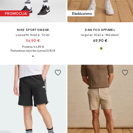
PROMOCIJA
Ekskluzivno
NIKE SPORTSWEAR
DAN FOX APPAREL
Loosefit Hlače 'Club'
regular Hlače 'Maddox'
34,90 €
49,90 €
Prvotno: 44,90 €
Posljednja najniža cijena:
20,93 €