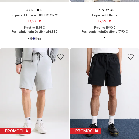
JJ REBEL
TRENDYOL
Tapered Hlače 'JREBGORM'
Tapered Hlače
17,90 €
17,90 €
Prvotno: 19,99 €
Prvotno: 19,90 €
Posljednja najniža cijena:
14,31 €
Posljednja najniža cijena:
17,90 €
+
5
PROMOCIJA
PROMOCIJA