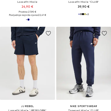
Loosefit Hlače
Loosefit Hlače 'CLUB'
24,90 €
39,90 €
Prvotno: 27,90 €
+
3
Posljednja najniža cijena:
22,41 €
JJ REBEL
NIKE SPORTSWEAR
Loosefit Hlače 'JREBGORM'
Tapered Hlače 'CLUB'