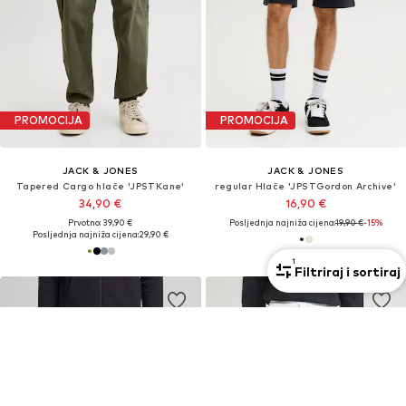
PROMOCIJA
PROMOCIJA
JACK & JONES
JACK & JONES
Tapered Cargo hlače 'JPSTKane'
regular Hlače 'JPSTGordon Archive'
34,90 €
16,90 €
Prvotno: 39,90 €
Posljednja najniža cijena:
19,90 €
-15%
Posljednja najniža cijena:
29,90 €
1
Filtriraj i sortiraj