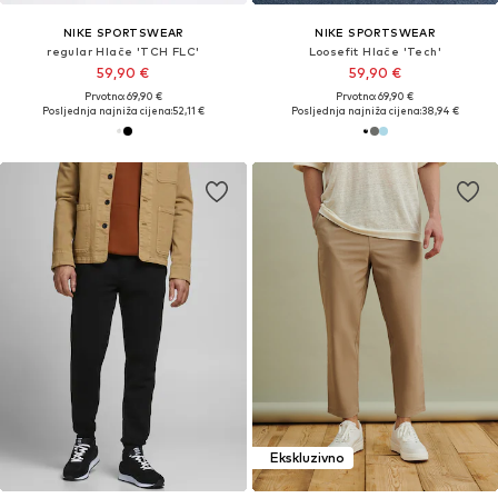
NIKE SPORTSWEAR
NIKE SPORTSWEAR
regular Hlače 'TCH FLC'
Loosefit Hlače 'Tech'
59,90 €
59,90 €
Prvotno: 69,90 €
Prvotno: 69,90 €
Posljednja najniža cijena:
52,11 €
Posljednja najniža cijena:
38,94 €
Ekskluzivno