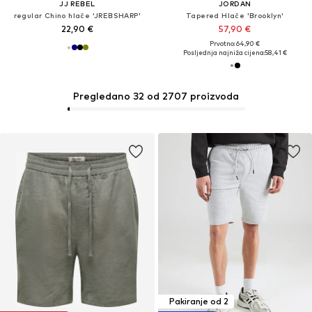
JJ REBEL
JORDAN
regular Chino hlače 'JREBSHARP'
Tapered Hlače 'Brooklyn'
22,90 €
57,90 €
Prvotno: 64,90 €
Posljednja najniža cijena:
58,41 €
Pregledano 32 od 2707 proizvoda
Pakiranje od 2