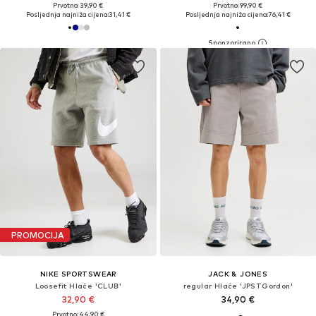
Prvotno: 39,90 €
Prvotno: 99,90 €
Posljednja najniža cijena:
31,41 €
Posljednja najniža cijena:
76,41 €
PROMOCIJA
NIKE SPORTSWEAR
JACK & JONES
Loosefit Hlače 'CLUB'
regular Hlače 'JPSTGordon'
32,90 €
34,90 €
Prvotno: 44,90 €