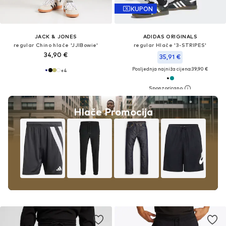
KUPON
JACK & JONES
ADIDAS ORIGINALS
regular Chino hlače 'JJIBowie'
regular Hlače '3-STRIPES'
34,90 €
35,91 €
Posljednja najniža cijena:
39,90 €
+
4
Hlače Promocija