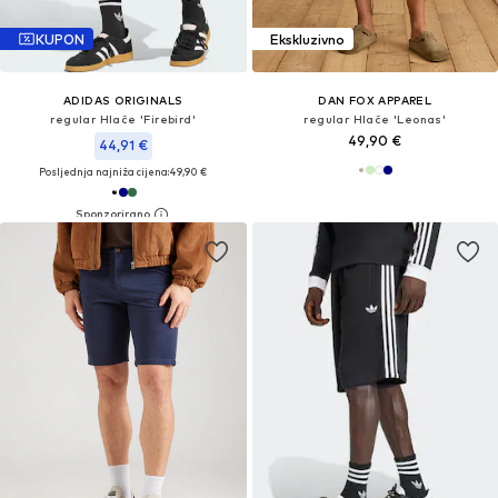
KUPON
Ekskluzivno
ADIDAS ORIGINALS
DAN FOX APPAREL
regular Hlače 'Firebird'
regular Hlače 'Leonas'
49,90 €
44,91 €
Posljednja najniža cijena:
49,90 €