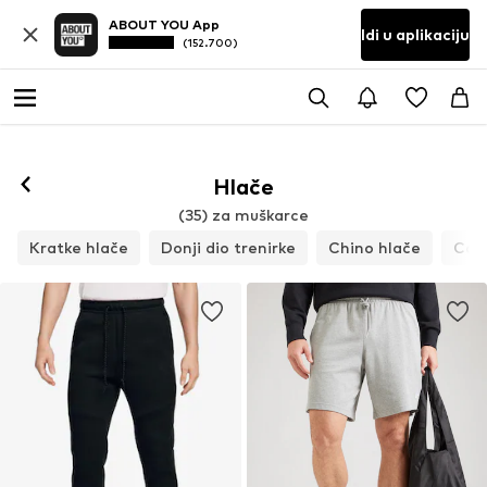
ABOUT YOU App
Idi u aplikaciju
(152.700)
Hlače
(35) za muškarce
Kratke hlače
Donji dio trenirke
Chino hlače
Car