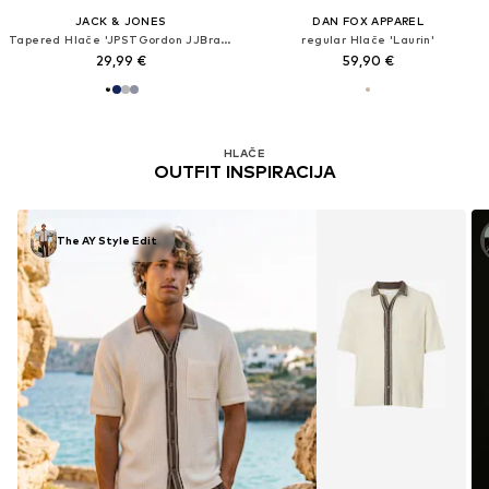
JACK & JONES
DAN FOX APPAREL
Tapered Hlače 'JPSTGordon JJBradley'
regular Hlače 'Laurin'
29,99 €
59,90 €
HLAČE
OUTFIT INSPIRACIJA
The AY Style Edit