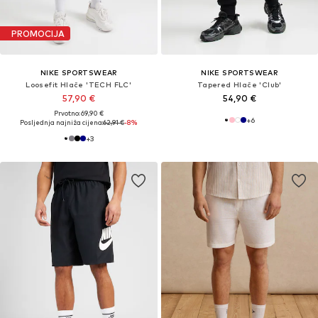
PROMOCIJA
NIKE SPORTSWEAR
NIKE SPORTSWEAR
Loosefit Hlače 'TECH FLC'
Tapered Hlače 'Club'
57,90 €
54,90 €
Prvotno: 69,90 €
+
6
Posljednja najniža cijena:
62,91 €
-8%
+
3