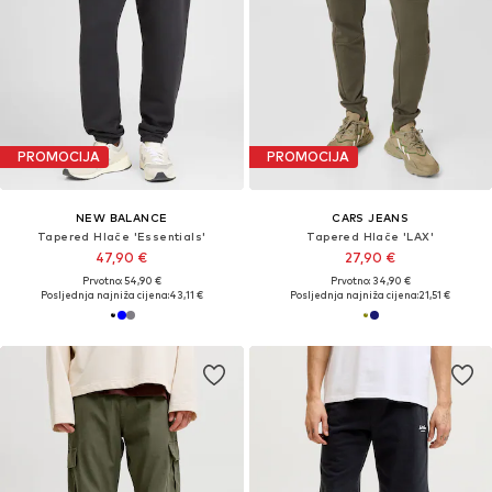
PROMOCIJA
PROMOCIJA
NEW BALANCE
CARS JEANS
Tapered Hlače 'Essentials'
Tapered Hlače 'LAX'
47,90 €
27,90 €
Prvotno: 54,90 €
Prvotno: 34,90 €
Posljednja najniža cijena:
43,11 €
Posljednja najniža cijena:
21,51 €