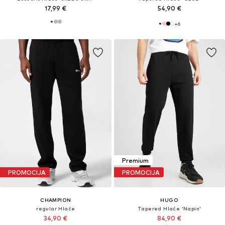
17,99 €
54,90 €
+
6
Premium
PROMOCIJA
PROMOCIJA
CHAMPION
HUGO
regular Hlače
Tapered Hlače 'Napin'
34,90 €
84,90 €