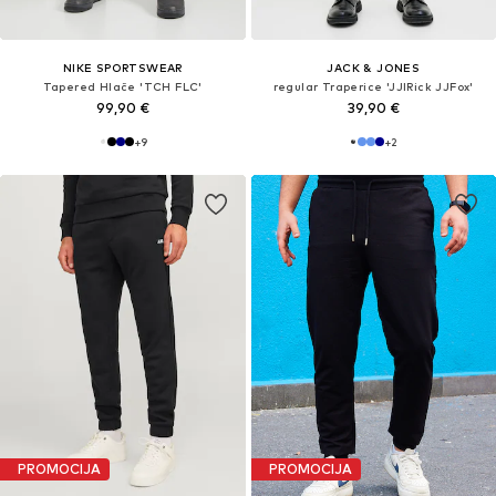
NIKE SPORTSWEAR
JACK & JONES
Tapered Hlače 'TCH FLC'
regular Traperice 'JJIRick JJFox'
99,90 €
39,90 €
+
9
+
2
PROMOCIJA
PROMOCIJA