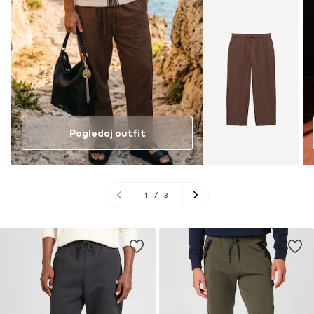
Pogledaj outfit
1
/
3