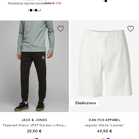
Posljednja najniža cijena:
39,90 €
-17%
+
7
Ekskluzivno
JACK & JONES
DAN FOX APPAREL
Tapered Hlače 'JPSTGordon JJShark'
regular Hlače 'Leonas'
29,90 €
49,90 €