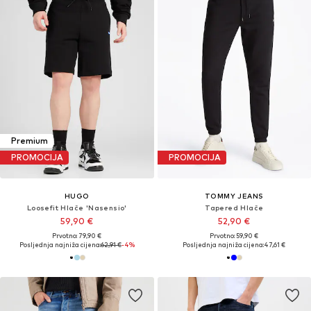
Premium
PROMOCIJA
PROMOCIJA
HUGO
TOMMY JEANS
Loosefit Hlače 'Nasensio'
Tapered Hlače
59,90 €
52,90 €
Prvotno: 79,90 €
Prvotno: 59,90 €
Posljednja najniža cijena:
62,91 €
-4%
Posljednja najniža cijena:
47,61 €