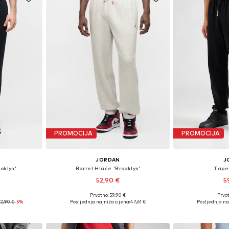
PROMOCIJA
PROMOCIJA
JORDAN
J
oklyn'
Barrel Hlače 'Brooklyn'
Tape
52,90 €
5
Prvotno: 59,90 €
Prvot
ičina
Dostupno u više veličina
Dostupne veličine:
52,90 €
-5%
Posljednja najniža cijena:
47,61 €
Posljednja na
icu
Dodaj u košaricu
Dodaj 