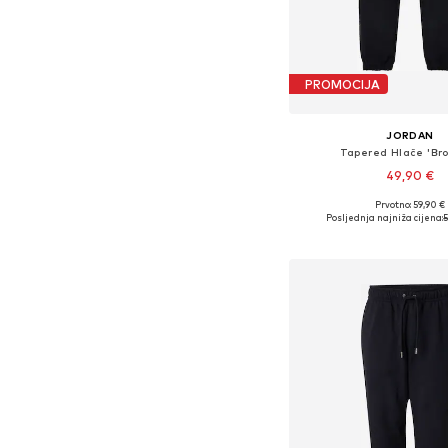
PROMOCIJA
JORDAN
Tapered Hlače 'Bro
49,90 €
Prvotno: 59,90 €
Dostupno u više vel
Posljednja najniža cijena:
Dodaj u košar