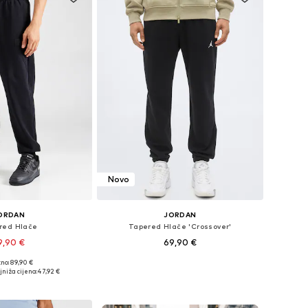
Novo
ORDAN
JORDAN
red Hlače
Tapered Hlače 'Crossover'
9,90 €
69,90 €
no: 89,90 €
 29-30, 31-32, 34, 35-36
Dostupno u više veličina
jniža cijena:
47,92 €
u košaricu
Dodaj u košaricu