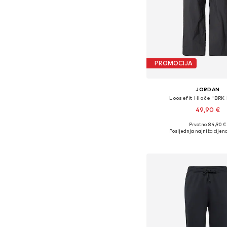
PROMOCIJA
JORDAN
Loosefit Hlače 'BRK
49,90 €
Prvotno: 84,90 €
Dostupno u više vel
Posljednja najniža cijena
Dodaj u košar