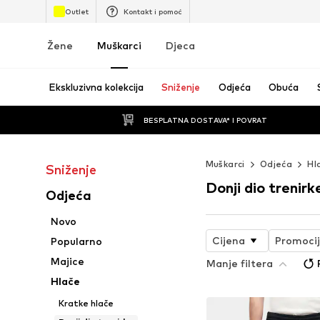
Outlet
Kontakt i pomoć
Žene
Muškarci
Djeca
Ekskluzivna kolekcija
Sniženje
Odjeća
Obuća
BESPLATNA DOSTAVA* I POVRAT
Muškarci
Odjeća
Hl
Sniženje
Donji dio trenirk
Odjeća
Novo
Cijena
Promoci
Popularno
Majice
Manje filtera
Hlače
Kratke hlače