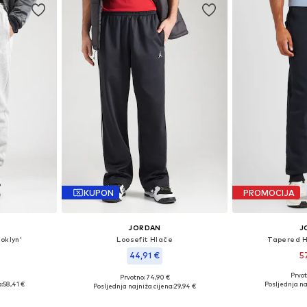
KUPON
PROMOCIJA
JORDAN
J
oklyn'
Loosefit Hlače
Tapered H
44,91 €
5
Prvot
Prvotno: 74,90 €
, 35-36, 38
Dostupne veliči
Dostupne veličine: 33, 34, 35-36
:
58,41 €
Posljednja na
Posljednja najniža cijena:
29,94 €
icu
Dodaj 
Dodaj u košaricu