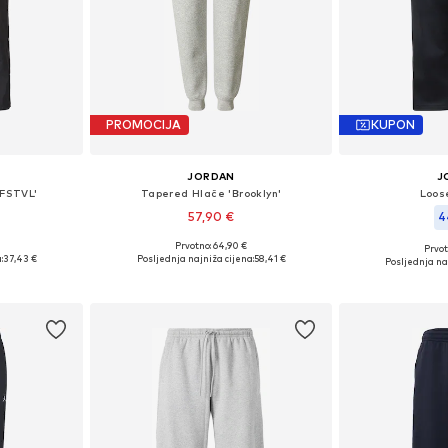
PROMOCIJA
KUPON
JORDAN
J
 FSTVL'
Tapered Hlače 'Brooklyn'
Loos
57,90 €
4
Prvotno: 64,90 €
Prvot
ičina
Dostupne veličine: 33, 34, 35-36, 38
Dostupne veli
:
37,43 €
Posljednja najniža cijena:
58,41 €
Posljednja na
icu
Dodaj u košaricu
Dodaj 