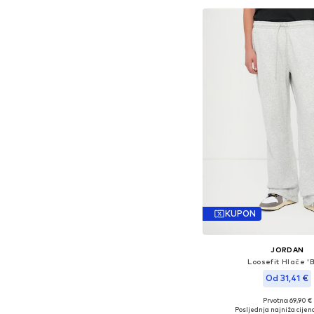
KUPON
JORDAN
Loosefit Hlače '
Od 31,41 €
Prvotno: 69,90 €
Dostupne veličine: 34
Posljednja najniža cijena