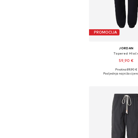
PROMOCIJA
JORDAN
Tapered Hlač
59,90 €
Prvotno: 89,90 €
Dostupne veličine: 29-30, 31
Posljednja najniža cijena
Dodaj u košar