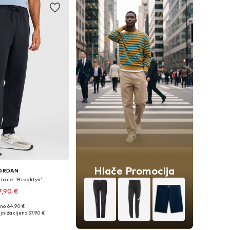
Hlače Promocija
ORDAN
lače 'Brooklyn'
7,90 €
no: 64,90 €
ne: 29-30, 35-36, 38
jniža cijena:
57,90 €
u košaricu