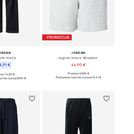
PROMOCIJA
ORDAN
JORDAN
efit Hlače
regular Hlače 'Brooklyn'
4,91 €
44,90 €
Prvotno: 49,90 €
no: 74,90 €
Dostupne veličine: 34, 35-36, 38
čine: 33, 34, 35-36
Posljednja najniža cijena:
40,41 €
jniža cijena:
29,94 €
Dodaj u košaricu
u košaricu