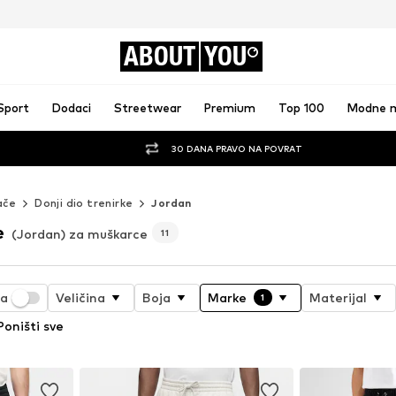
ABOUT
YOU
Sport
Dodaci
Streetwear
Premium
Top 100
Modne 
30 DANA PRAVO NA POVRAT
ače
Donji dio trenirke
Jordan
e
(Jordan) za muškarce
11
ja
Veličina
Boja
Marke
Materijal
1
Poništi sve