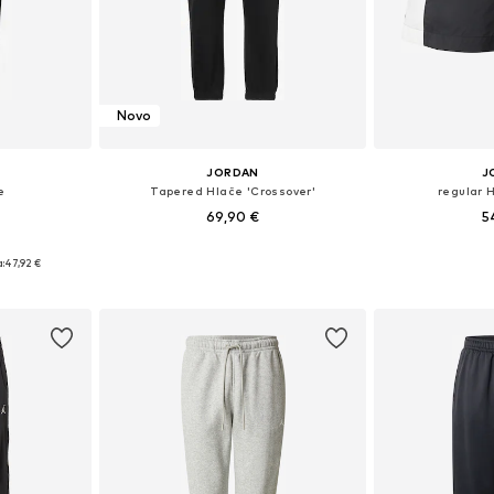
Novo
JORDAN
J
e
Tapered Hlače 'Crossover'
regular 
69,90 €
5
-32, 34, 35-36
Dostupno u više veličina
Dostupno 
:
47,92 €
icu
Dodaj u košaricu
Dodaj 