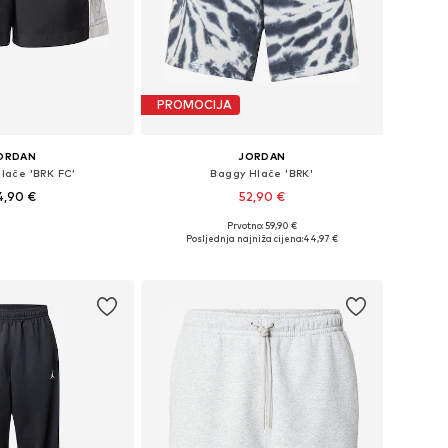
PROMOCIJA
ORDAN
JORDAN
Hlače 'BRK FC'
Baggy Hlače 'BRK'
4,90 €
52,90 €
Prvotno: 59,90 €
u više veličina
Dostupno u više veličina
Posljednja najniža cijena:
44,97 €
u košaricu
Dodaj u košaricu