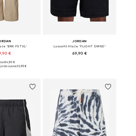
ORDAN
JORDAN
lače 'BRK FSTVL'
Loosefit Hlače 'FLIGHT DMND'
9,90 €
69,90 €
no: 84,90 €
u više veličina
Dostupno u više veličina
jniža cijena:
32,95 €
u košaricu
Dodaj u košaricu