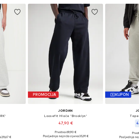
PROMOCIJA
KUPON
JORDAN
J
BRK'
Loosefit Hlače 'Brooklyn'
Tape
47,90 €
4
Prvotno: 69,90 €
Prvot
Dostupne veličine: 34, 35-36, 38
, 35-36
Dostupne ve
Posljednja najniža cijena:
35,91 €
:
29,67 €
Posljednja naj