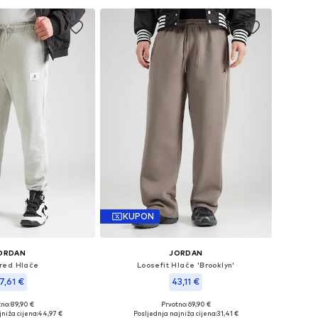
KUPON
ORDAN
JORDAN
red Hlače
Loosefit Hlače 'Brooklyn'
7,61 €
43,11 €
no: 89,90 €
Prvotno: 69,90 €
ličine: 35-36, 38
Dostupne veličine: 35-36, 38
niža cijena:
44,97 €
Posljednja najniža cijena:
31,41 €