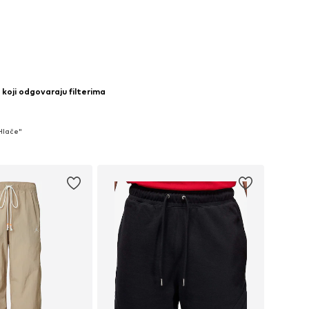
u košaricu
Dodaj u košaricu
 koji odgovaraju filterima
 Hlače"