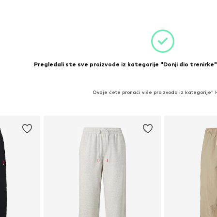
Dodaj u košaricu
icu
Dodaj 
Pregledali ste sve proizvode iz kategorije "Donji dio trenirke"
Ovdje ćete pronaći više proizvoda iz kategorije"