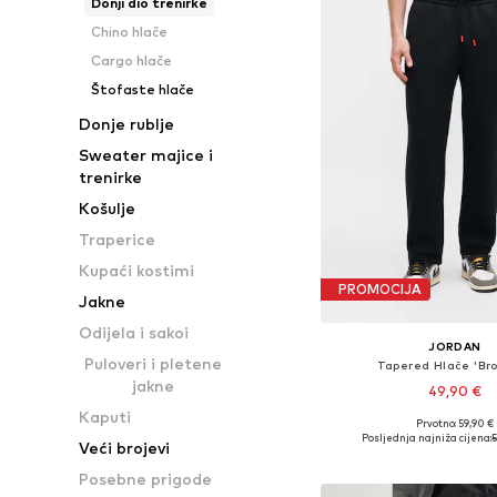
Donji dio trenirke
Chino hlače
Cargo hlače
Štofaste hlače
Donje rublje
Sweater majice i
trenirke
Košulje
Traperice
Kupaći kostimi
PROMOCIJA
Jakne
Odijela i sakoi
JORDAN
Puloveri i pletene
Tapered Hlače 'Bro
jakne
49,90 €
Kaputi
Prvotno: 59,90 €
Dostupno u više vel
Posljednja najniža cijena:
Veći brojevi
Dodaj u košar
Posebne prigode