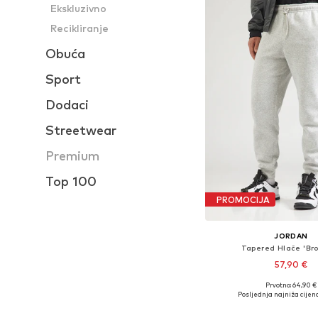
Ekskluzivno
Recikliranje
Obuća
Sport
Dodaci
Streetwear
Premium
Top 100
PROMOCIJA
JORDAN
Tapered Hlače 'Bro
57,90 €
Prvotno: 64,90 €
Dostupne veličine: 33, 34
Posljednja najniža cijena
Dodaj u košar