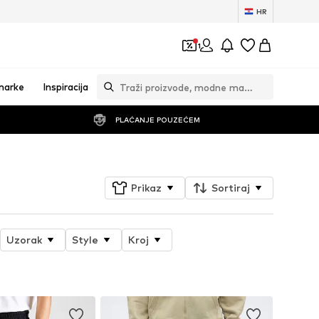
HR
1
marke
Inspiracija
PLAĆANJE POUZEĆEM
Prikaz
Sortiraj
Uzorak
Style
Kroj