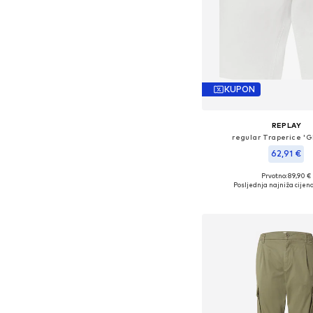
KUPON
REPLAY
regular Traperice '
62,91 €
Prvotno: 89,90 €
Posljednja najniža cijena
Dodaj u košar