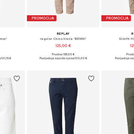
PROMOCIJA
PROMOCIJA
REPLAY
R
umar'
regular Chino hlače 'BENNI'
Slimfit 
125,00 €
12
Prvotno: 159,00 €
Prvot
ičina
Dostupno u više veličina
Dostupno 
:
101,15 €
Posljednja najniža cijena:
100,00 €
Posljednja naj
icu
Dodaj u košaricu
Dodaj 