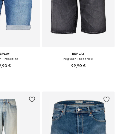
EPLAY
REPLAY
r Traperice
regular Traperice
9,90 €
99,90 €
ine: 30, 31, 36, 38
Dostupne veličine: 30 x 32
u košaricu
Dodaj u košaricu