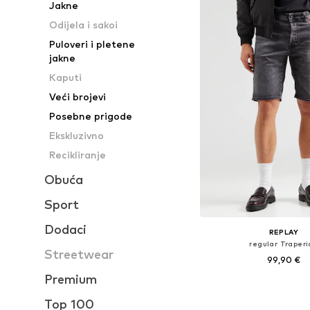
Jakne
Odijela i sakoi
Puloveri i pletene
jakne
Kaputi
Veći brojevi
Posebne prigode
Ekskluzivno
Recikliranje
Obuća
Sport
Dodaci
REPLAY
regular Traperi
Streetwear
99,90 €
Premium
Dostupne veličine: 3
Top 100
Dodaj u košar