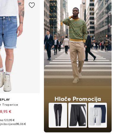
Hlače Promocija
EPLAY
r Traperice
8,95 €
no: 123,95 €
 veličine: 31
jniža cijena:
98,06 €
u košaricu