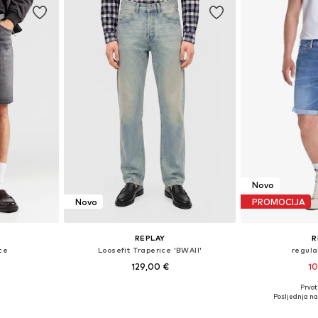
Novo
Novo
PROMOCIJA
REPLAY
R
ce
Loosefit Traperice 'BWAII'
regula
129,00 €
10
Prvot
0 x 32
Dostupno u više veličina
Dostupne
Posljednja na
icu
Dodaj u košaricu
Dodaj 