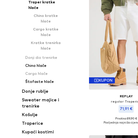
Traper kratke
hlače
Chino kratke
hlače
Cargo kratke
hlače
Kratke trenirka
hlače
Donji dio trenirke
Chino hlače
Cargo hlače
KUPON
Štofaste hlače
Donje rublje
REPLAY
Sweater majice i
regular Traperi
trenirke
71,91 €
Košulje
Prvotno: 89,90 €
Dostupne veličine: 29, 30,
Traperice
Posljednja najniža cijen
Dodaj u košar
Kupaći kostimi