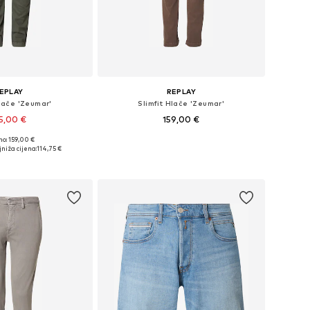
EPLAY
REPLAY
Hlače 'Zeumar'
Slimfit Hlače 'Zeumar'
5,00 €
159,00 €
+
2
+
2
no: 159,00 €
u više veličina
Dostupno u više veličina
niža cijena:
114,75 €
u košaricu
Dodaj u košaricu