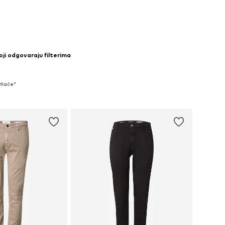
oji odgovaraju filterima
 Hlače"