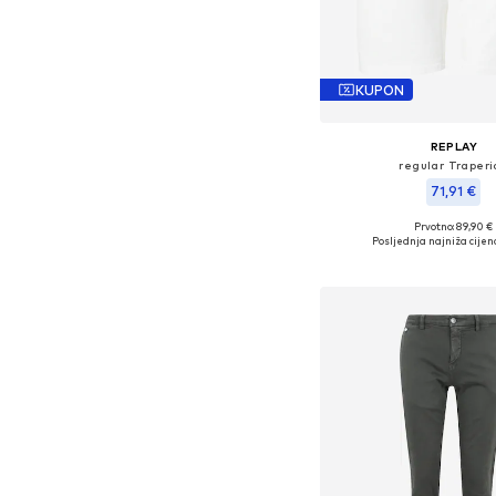
KUPON
REPLAY
regular Traperi
71,91 €
Prvotno: 89,90 €
Dostupne veličine: 29, 30,
Posljednja najniža cijen
Dodaj u košar