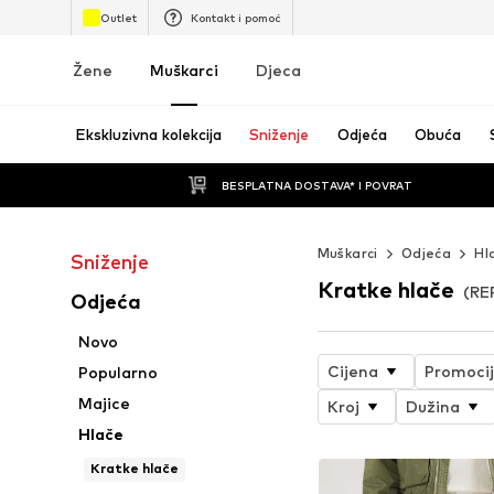
Outlet
Kontakt i pomoć
Žene
Muškarci
Djeca
Ekskluzivna kolekcija
Sniženje
Odjeća
Obuća
BESPLATNA DOSTAVA* I POVRAT
Muškarci
Odjeća
Hl
Sniženje
Kratke hlače
(RE
Odjeća
Novo
Cijena
Promoci
Popularno
Majice
Kroj
Dužina
Hlače
Kratke hlače