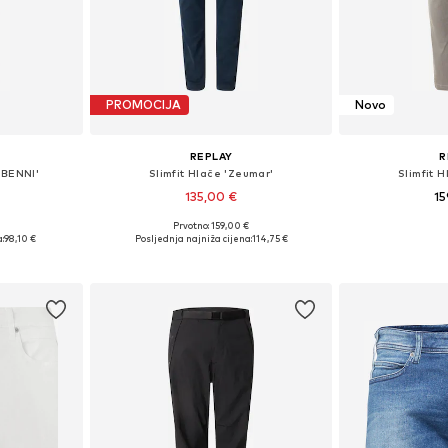
PROMOCIJA
Novo
REPLAY
R
'BENNI'
Slimfit Hlače 'Zeumar'
Slimfit 
135,00 €
15
+
2
Prvotno: 159,00 €
ičina
Dostupno u više veličina
Dostupno 
:
98,10 €
Posljednja najniža cijena:
114,75 €
icu
Dodaj u košaricu
Dodaj 