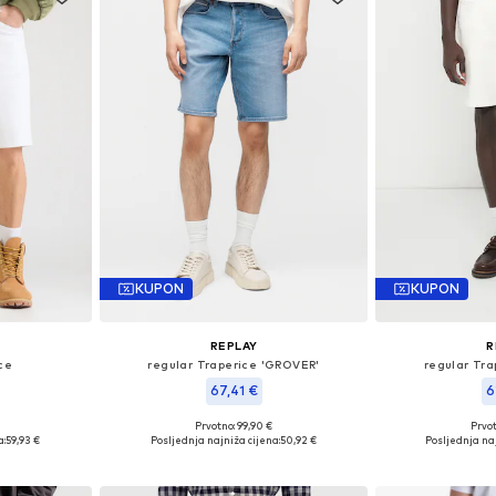
KUPON
KUPON
REPLAY
R
ce
regular Traperice 'GROVER'
regular Tr
67,41 €
6
Prvotno: 99,90 €
Prvot
 31, 33, 34
Dostupne veličine: 30 x 32, 31 x 32, 32 x 32, 33 x 32
a:
59,93 €
Posljednja najniža cijena:
50,92 €
Posljednja naj
icu
Dodaj u košaricu
Dodaj 