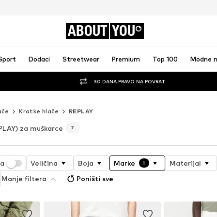
ABOUT
YOU
Sport
Dodaci
Streetwear
Premium
Top 100
Modne 
30 DANA PRAVO NA POVRAT
ače
Kratke hlače
REPLAY
PLAY) za muškarce
7
ja
Veličina
Boja
Marke
Materijal
1
Manje filtera
Poništi sve