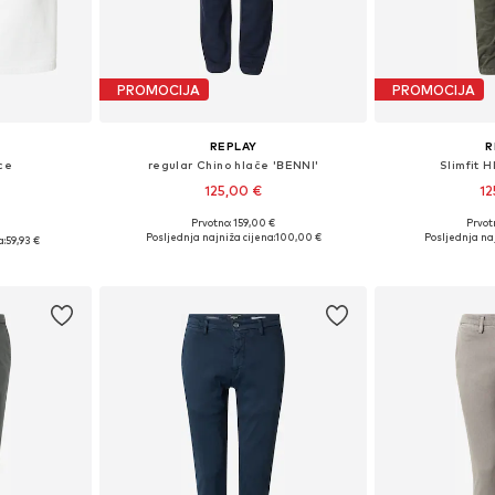
PROMOCIJA
PROMOCIJA
REPLAY
R
ce
regular Chino hlače 'BENNI'
Slimfit 
125,00 €
12
Prvotno: 159,00 €
Prvot
Dostupno u više veličina
Dostupno 
 31, 33, 34
Posljednja najniža cijena:
100,00 €
Posljednja naj
a:
59,93 €
Dodaj u košaricu
Dodaj 
icu