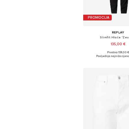
PROMOCIJA
REPLAY
Slimfit Hlače 'Ze
135,00 €
+
2
Prvotno: 159,00 €
Dostupno u više vel
Posljednja najniža cijena
Dodaj u košar