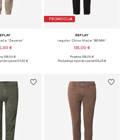
PROMOCIJA
EPLAY
REPLAY
Hlače 'Zeumar'
regular Chino hlače 'BENNI'
5,00 €
135,00 €
+
2
no: 159,00 €
Prvotno: 159,00 €
u više veličina
Dostupno u više veličina
niža cijena:
121,50 €
Posljednja najniža cijena:
106,25 €
u košaricu
Dodaj u košaricu