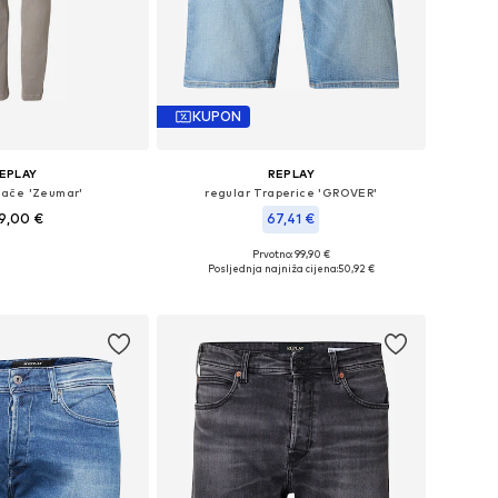
KUPON
EPLAY
REPLAY
Hlače 'Zeumar'
regular Traperice 'GROVER'
9,00 €
67,41 €
+
2
Prvotno: 99,90 €
u više veličina
Dostupne veličine: 30 x 32, 31 x 32, 32 x 32, 33 x 32
Posljednja najniža cijena:
50,92 €
u košaricu
Dodaj u košaricu