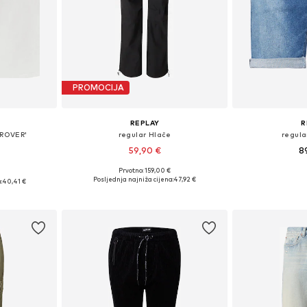
PROMOCIJA
REPLAY
R
GROVER'
regular Hlače
regula
59,90 €
8
Prvotno: 159,00 €
Dostupne veličine: 30 x 30, 30 x 32, 31 x 32, 32 x 30, 32 x 32
Dostupne velič
Dostupne veličine: 29 x 32, 30 x 32, 32 x 32, 33 x 32, 34 x 32
Posljednja najniža cijena:
47,92 €
:
40,41 €
Dodaj u košaricu
Dodaj 
icu