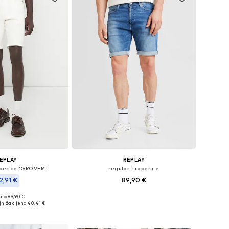
EPLAY
REPLAY
aperice 'GROVER'
regular Traperice
2,91 €
89,90 €
no: 89,90 €
Dostupne veličine: 30, 31, 36, 38
Dostupne veličine: 29 x 32, 30 x 32, 32 x 32, 33 x 32, 34 x 32
niža cijena:
40,41 €
Dodaj u košaricu
u košaricu