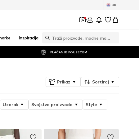
HR
1
marke
Inspiracija
PLAĆANJE POUZEĆEM
Prikaz
Sortiraj
Uzorak
Svojstva proizvoda
Style