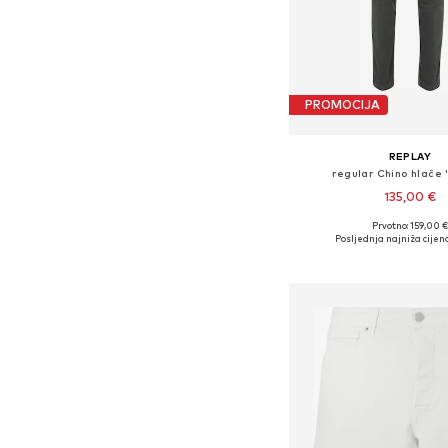
PROMOCIJA
REPLAY
regular Chino hlače 
135,00 €
Prvotno: 159,00 €
Dostupno u više vel
Posljednja najniža cijena
Dodaj u košar