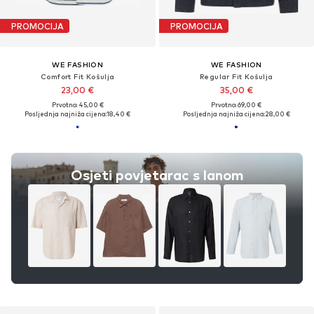
PROMOCIJA
PROMOCIJA
WE FASHION
WE FASHION
Comfort Fit Košulja
Regular Fit Košulja
23,00 €
35,00 €
Prvotno: 45,00 €
Prvotno: 69,00 €
Posljednja najniža cijena:
18,40 €
Posljednja najniža cijena:
28,00 €
Osjeti povjetarac s lanom