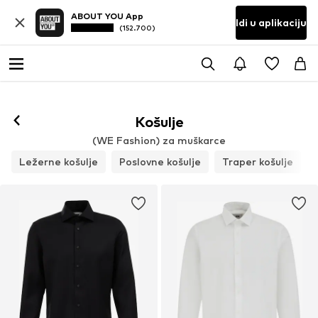
ABOUT YOU App
Idi u aplikaciju
(152.700)
Košulje
(WE Fashion) za muškarce
Ležerne košulje
Poslovne košulje
Traper košulje