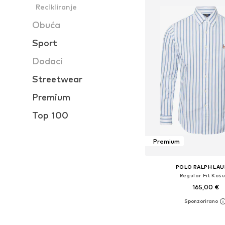
Recikliranje
Obuća
Sport
Dodaci
Streetwear
Premium
Top 100
Premium
POLO RALPH LA
Regular Fit Košu
165,00 €
Dostupne veličine: XS, S, M
Dodaj u košar