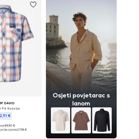
Osjeti povjetarac s
lanom
P DAVID
 Fit Košulja
2,91 €
no: 89,90 €
 S, M, L, XL, XXL, XXXL
jniža cijena:
27,96 €
u košaricu