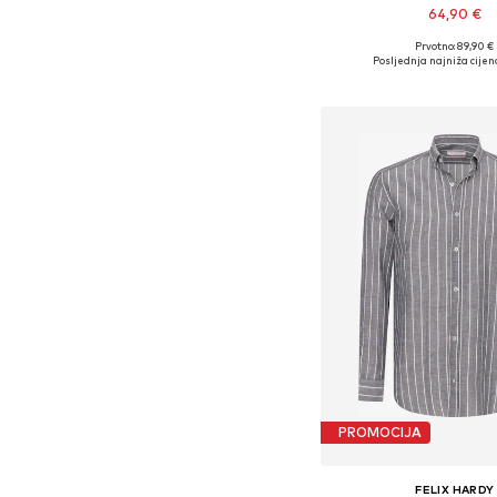
64,90 €
Prvotno: 89,90 €
Dostupne veličine: XS, S,
Posljednja najniža cijen
Dodaj u košar
PROMOCIJA
FELIX HARDY