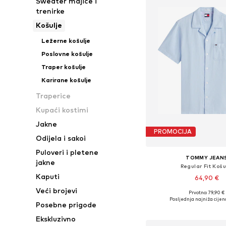
Sweater majice i
trenirke
Košulje
Ležerne košulje
Poslovne košulje
Traper košulje
Karirane košulje
Traperice
Kupaći kostimi
Jakne
PROMOCIJA
Odijela i sakoi
Puloveri i pletene
TOMMY JEAN
jakne
Regular Fit Košu
Kaputi
64,90 €
Veći brojevi
Prvotno: 79,90 €
Dostupne veličine: XS, S
Posljednja najniža cijen
Posebne prigode
Dodaj u košar
Ekskluzivno