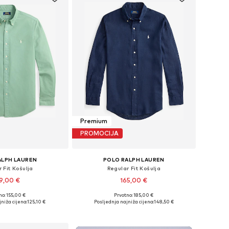
Premium
PROMOCIJA
ALPH LAUREN
POLO RALPH LAUREN
 Fit Košulja
Regular Fit Košulja
9,00 €
165,00 €
no: 155,00 €
Prvotno: 185,00 €
: XS, S, M, L, XL, XXL
Dostupne veličine: XS, S, M, L, XL, XXL
niža cijena:
125,10 €
Posljednja najniža cijena:
148,50 €
u košaricu
Dodaj u košaricu