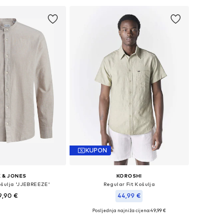
KUPON
 & JONES
KOROSHI
ošulja 'JJEBREEZE'
Regular Fit Košulja
9,90 €
44,99 €
Posljednja najniža cijena:
49,99 €
čine: XS, M, L, XL
Dostupne veličine: S, M, L, XL, XXL