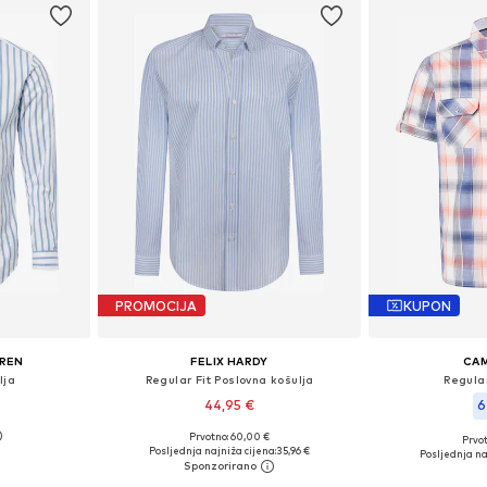
PROMOCIJA
KUPON
UREN
FELIX HARDY
CAM
lja
Regular Fit Poslovna košulja
Regular
44,95 €
6
Prvotno: 60,00 €
Prvot
, L, XL, XXL
Dostupno u više veličina
Dostupne veličine:
Posljednja najniža cijena:
35,96 €
Posljednja na
icu
Dodaj u košaricu
Dodaj 