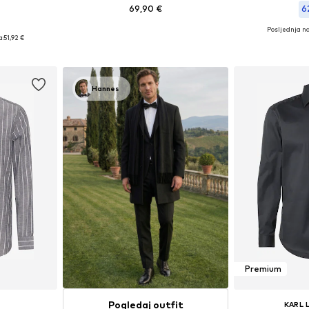
69,90 €
6
Posljednja na
 M, L, XXL
Dostupne veličine: S, M, L, XL, XXL, XXXL
Dostupne veličin
a:
51,92 €
icu
Dodaj u košaricu
Dodaj 
Hannes
Premium
Pogledaj outfit
KARL 