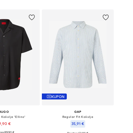
u košaricu
Dodaj u košaricu
KUPON
HUGO
GAP
 Košulja 'Ellino'
Regular Fit Košulja
9,90 €
35,91 €
no: 89,90 €