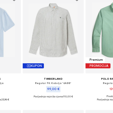
Premium
KUPON
PROMOCIJA
S
TIMBERLAND
POLO R
lja
Regular Fit Košulja '6A88'
Regular
99,00 €
13
Prvot
Posljednja najniža cijena:
110,00 €
, M, L, XL
Dostupne veličine
Dostupne veličine: S, M, L, XXL
a:
25,96 €
Posljednja naj
icu
Dodaj 
Dodaj u košaricu