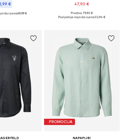
2,99 €
47,90 €
Prvotno: 79,90 €
jniža cijena:
69,99 €
Dostupne veličine: XS, S, M, L, XL
e: S, M, L, XXL, XXXL
Posljednja najniža cijena:
32,94 €
Dodaj u košaricu
u košaricu
PROMOCIJA
LAGERFELD
NAPAPIJRI