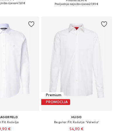
Prvotno: 52,90 €
ičine: S, M, L, XL
Dostupne veličine: S, M, L, XL
jniža cijena:
47,61 €
Posljednja najniža cijena:
27,93 €
u košaricu
Dodaj u košaricu
Premium
PROMOCIJA
LAGERFELD
HUGO
 Fit Košulja
Regular Fit Košulja 'Valerio'
9,90 €
54,90 €