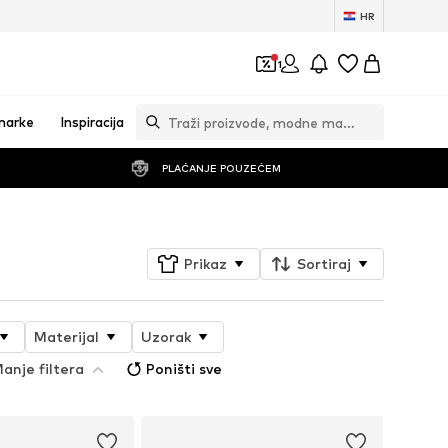
HR
1
marke
Inspiracija
PLAĆANJE POUZEĆEM
Prikaz
Sortiraj
Materijal
Uzorak
anje filtera
Poništi sve