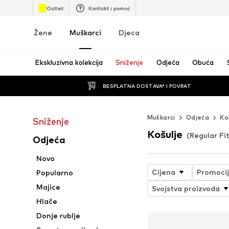
Outlet
Kontakt i pomoć
Žene
Muškarci
Djeca
Ekskluzivna kolekcija
Sniženje
Odjeća
Obuća
BESPLATNA DOSTAVA* I POVRAT
Muškarci
Odjeća
Ko
Sniženje
Košulje
(Regular Fi
Odjeća
Novo
Cijena
Promoci
Popularno
Majice
Svojstva proizvoda
Hlače
Donje rublje