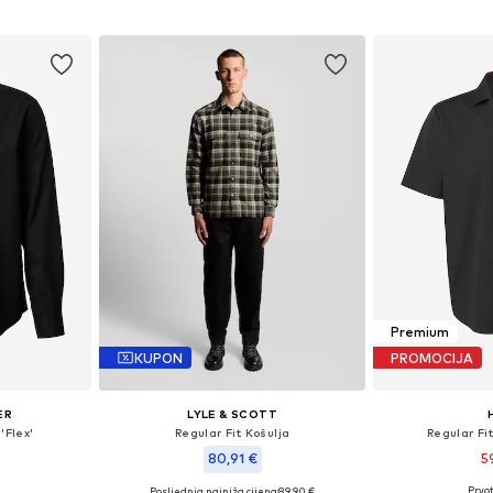
icu
Dodaj u košaricu
Dodaj 
Premium
KUPON
PROMOCIJA
ER
LYLE & SCOTT
'Flex'
Regular Fit Košulja
Regular Fit
80,91 €
5
Prvot
Posljednja najniža cijena:
89,90 €