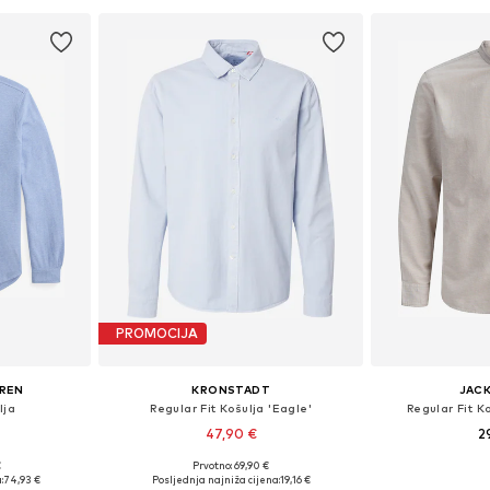
PROMOCIJA
UREN
KRONSTADT
JACK
lja
Regular Fit Košulja 'Eagle'
Regular Fit K
47,90 €
2
+
1
€
Prvotno: 69,90 €
, L, XL, XXL
Dostupne veličine: S, M, L, XL
Dostupne veli
:
74,93 €
Posljednja najniža cijena:
19,16 €