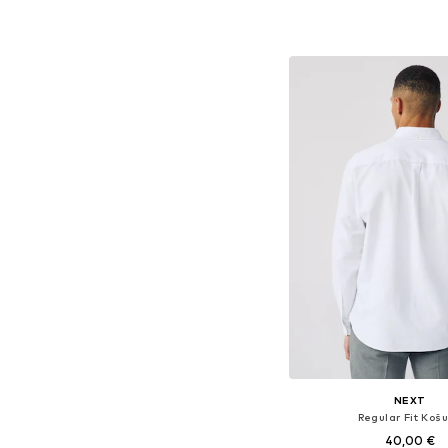
Dostupne veličine: XS, S, M
Dodaj u košar
NEXT
Regular Fit Košu
40,00 €