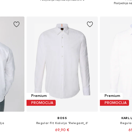
, L, XL, XXL
Dostupne vel
Dostupne veličine: S, M, L, XL, XXL
Posljednja na
icu
Dodaj 
Dodaj u košaricu
Premium
Premium
PROMOCIJA
PROMOCIJA
BOSS
KARL 
lja
Regular Fit Košulja 'Relegant_6'
Regular
69,90 €
6