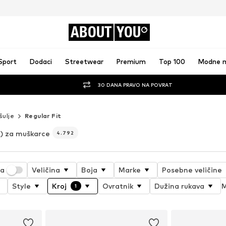
ABOUT
YOU
Sport
Dodaci
Streetwear
Premium
Top 100
Modne 
30 DANA PRAVO NA POVRAT
šulje
Regular Fit
t) za muškarce
4.792
ja
Veličina
Boja
Marke
Posebne veličine
Style
Kroj
Ovratnik
Dužina rukava
M
1