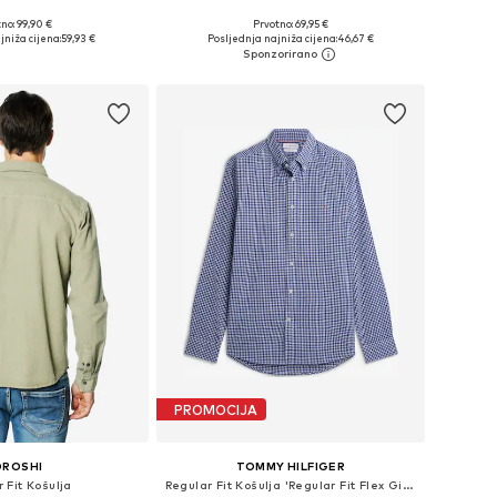
no: 99,90 €
Prvotno: 69,95 €
u više veličina
Dostupno u više veličina
jniža cijena:
59,93 €
Posljednja najniža cijena:
46,67 €
u košaricu
Dodaj u košaricu
PROMOCIJA
OROSHI
TOMMY HILFIGER
 Fit Košulja
Regular Fit Košulja 'Regular Fit Flex Gingham'