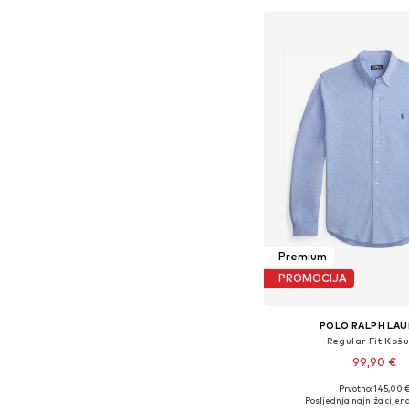
Premium
PROMOCIJA
POLO RALPH LA
Regular Fit Košu
99,90 €
+
9
Prvotno: 145,00 
Dostupne veličine: XS, S, M
Posljednja najniža cijena