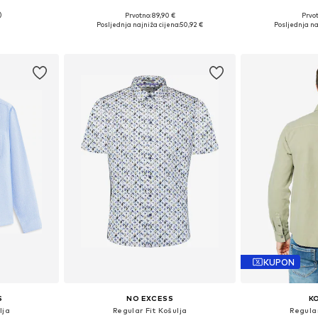
Prvotno: 89,90 €
Prvot
, L, XL, XXL
Dostupne veličine: S, M, L, XL, XXL
Dostupno 
Posljednja najniža cijena:
50,92 €
Posljednja na
icu
Dodaj u košaricu
Dodaj 
KUPON
S
NO EXCESS
K
lja
Regular Fit Košulja
Regular