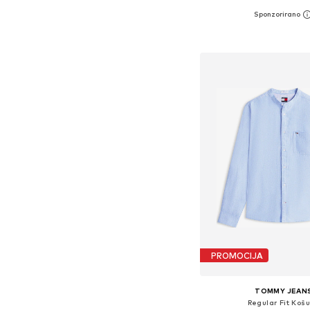
+
3
Dostupne veličine: XS, S, M
Dodaj u košar
PROMOCIJA
TOMMY JEAN
Regular Fit Košu