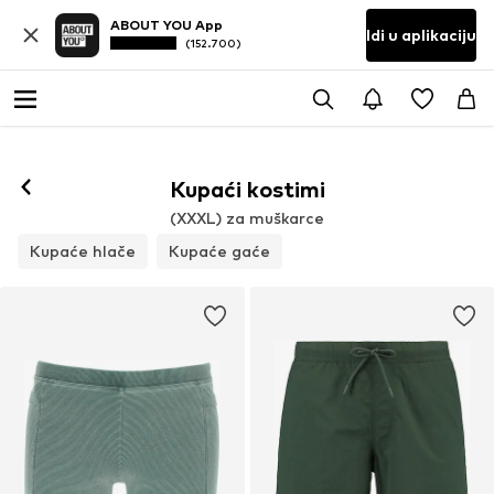
ABOUT YOU App
Idi u aplikaciju
(152.700)
Kupaći kostimi
(XXXL) za muškarce
Kupaće hlače
Kupaće gaće