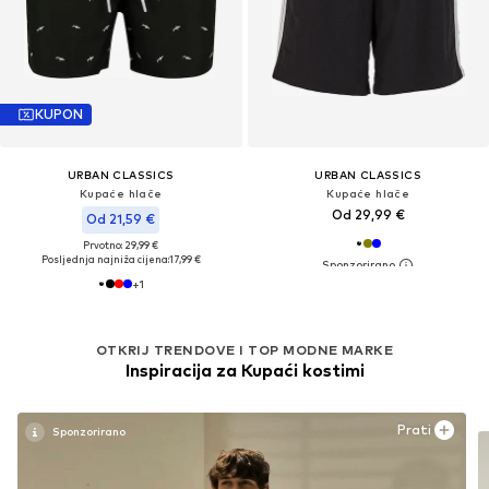
KUPON
URBAN CLASSICS
URBAN CLASSICS
Kupaće hlače
Kupaće hlače
Od 29,99 €
Od 21,59 €
Prvotno: 29,99 €
Posljednja najniža cijena:
17,99 €
+
1
OTKRIJ TRENDOVE I TOP MODNE MARKE
Inspiracija za Kupaći kostimi
Prati