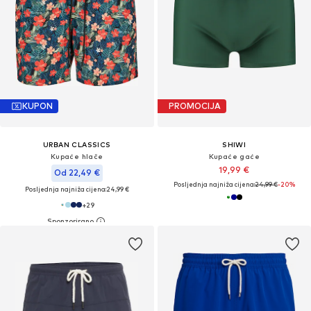
KUPON
PROMOCIJA
URBAN CLASSICS
SHIWI
Kupaće hlače
Kupaće gaće
19,99 €
Od 22,49 €
Posljednja najniža cijena:
24,99 €
-20%
Posljednja najniža cijena:
24,99 €
+
29