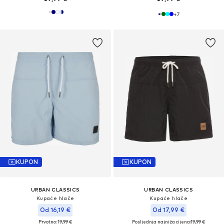
+
7
KUPON
KUPON
URBAN CLASSICS
URBAN CLASSICS
Kupaće hlače
Kupaće hlače
Od 16,19 €
Od 17,99 €
Prvotno: 19,99 €
Posljednja najniža cijena:
19,99 €