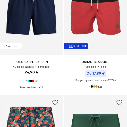
Premium
KUPON
POLO RALPH LAUREN
URBAN CLASSICS
Kupaće hlače 'Traveler'
Kupaće hlače
94,90 €
Od 17,99 €
Posljednja najniža cijena:
19,99 €
+
2
+
23