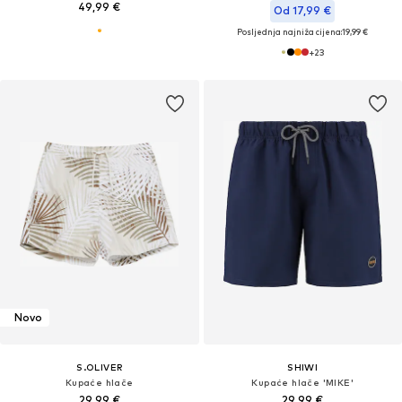
49,99 €
Od 17,99 €
Posljednja najniža cijena:
19,99 €
+
23
Novo
S.OLIVER
SHIWI
Kupaće hlače
Kupaće hlače 'MIKE'
29,99 €
29,99 €