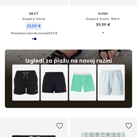
NEXT
SHIWI
Kupaće hlače
Kupaće hlače 'Mike'
39,99 €
22,50 €
Posljednja najniža cijena:
25,00 €
Izgledi za plažu na novoj razini