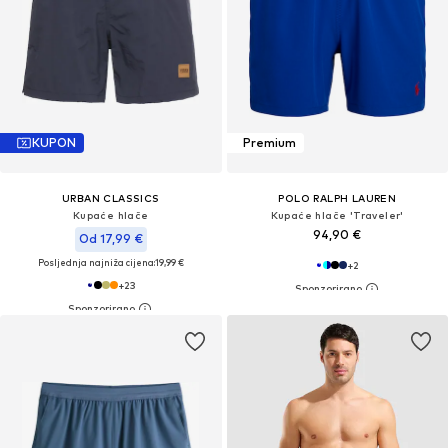
KUPON
Premium
URBAN CLASSICS
POLO RALPH LAUREN
Kupaće hlače
Kupaće hlače 'Traveler'
94,90 €
Od 17,99 €
Posljednja najniža cijena:
19,99 €
+
2
+
23