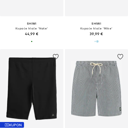
SHIWI
SHIWI
Kupaće hlače 'Nate'
Kupaće hlače 'Mike'
44,99 €
39,99 €
KUPON