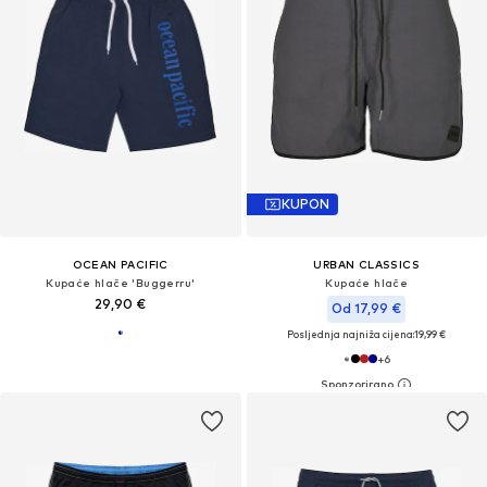
KUPON
OCEAN PACIFIC
URBAN CLASSICS
Kupaće hlače 'Buggerru'
Kupaće hlače
29,90 €
Od 17,99 €
Posljednja najniža cijena:
19,99 €
+
6