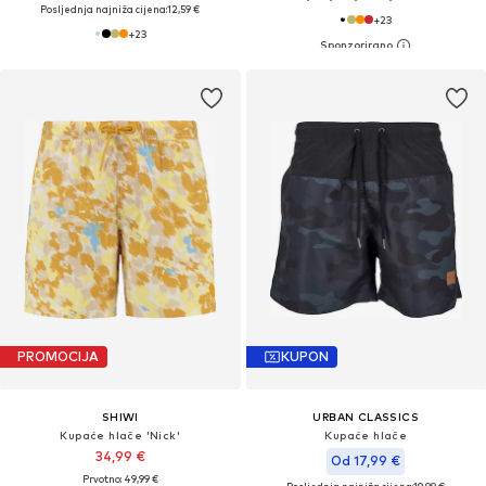
Posljednja najniža cijena:
12,59 €
+
23
+
23
PROMOCIJA
KUPON
SHIWI
URBAN CLASSICS
Kupaće hlače 'Nick'
Kupaće hlače
34,99 €
Od 17,99 €
Prvotno: 49,99 €