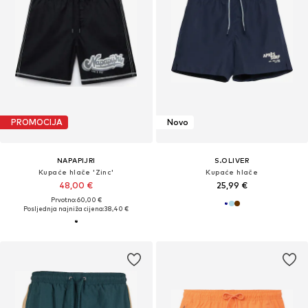
PROMOCIJA
Novo
NAPAPIJRI
S.OLIVER
Kupaće hlače 'Zinc'
Kupaće hlače
48,00 €
25,99 €
Prvotno: 60,00 €
Posljednja najniža cijena:
38,40 €