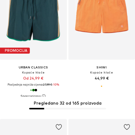
PROMOCIJA
URBAN CLASSICS
SHIWI
Kupaće hlače
Kupaće hlače
Od 24,99 €
44,99 €
Posljednja najniža cijena:
27,99 €
-10%
Pregledano 32 od 165 proizvoda