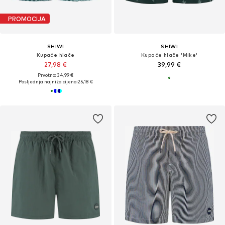
PROMOCIJA
SHIWI
SHIWI
Kupaće hlače
Kupaće hlače 'Mike'
27,98 €
39,99 €
Prvotno: 34,99 €
Posljednja najniža cijena:
25,18 €