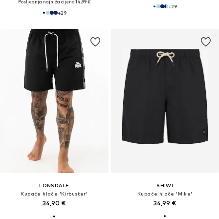
Posljednja najniža cijena:
14,99 €
+
29
+
29
LONSDALE
SHIWI
Kupaće hlače 'Kirbuster'
Kupaće hlače 'Mike'
34,90 €
34,99 €