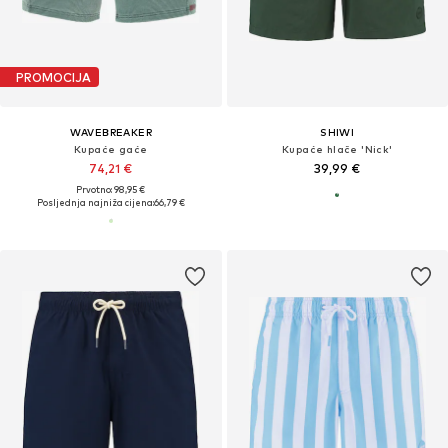
PROMOCIJA
WAVEBREAKER
SHIWI
Kupaće gaće
Kupaće hlače 'Nick'
74,21 €
39,99 €
Prvotno: 98,95 €
Posljednja najniža cijena:
66,79 €