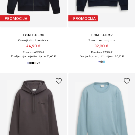
PROMOCIJA
PROMOCIJA
TOM TAILOR
TOM TAILOR
Gornji dio trenirke
Sweater majica
44,90 €
32,90 €
Prvotno: 49,90 €
Prvotno: 37,90 €
Posljednja najniža cijena:
31,41 €
Posljednja najniža cijena:
26,91 €
+
2