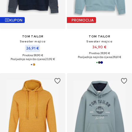
KUPON
PROMOCIJA
TOM TAILOR
TOM TAILOR
Sweater majica
Sweater majica
34,90 €
26,91 €
Prvotno: 39,90 €
Prvotno: 59,90 €
Posljednja najniža cijena:
29,61 €
Posljednja najniža cijena:
23,92 €