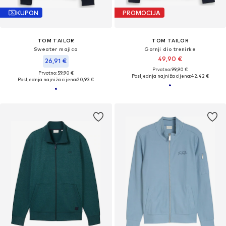
KUPON
PROMOCIJA
TOM TAILOR
TOM TAILOR
Sweater majica
Gornji dio trenirke
49,90 €
26,91 €
Prvotno: 99,90 €
Prvotno: 59,90 €
Posljednja najniža cijena:
42,42 €
Posljednja najniža cijena:
20,93 €