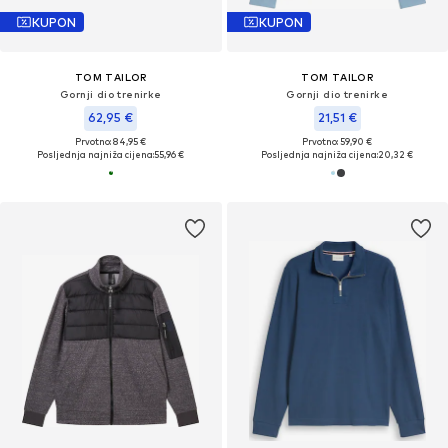
KUPON
KUPON
TOM TAILOR
TOM TAILOR
Gornji dio trenirke
Gornji dio trenirke
62,95 €
21,51 €
Prvotno: 84,95 €
Prvotno: 59,90 €
Posljednja najniža cijena:
55,96 €
Posljednja najniža cijena:
20,32 €