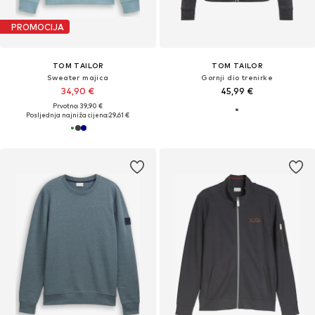
PROMOCIJA
TOM TAILOR
TOM TAILOR
Sweater majica
Gornji dio trenirke
34,90 €
45,99 €
Prvotno: 39,90 €
Posljednja najniža cijena:
29,61 €