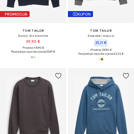
PROMOCIJA
KUPON
TOM TAILOR
TOM TAILOR
Gornji dio trenirke
Sweater majica
39,90 €
25,11 €
Prvotno: 49,90 €
Prvotno: 39,90 €
Posljednja najniža cijena:
35,91 €
Posljednja najniža cijena:
22,32 €