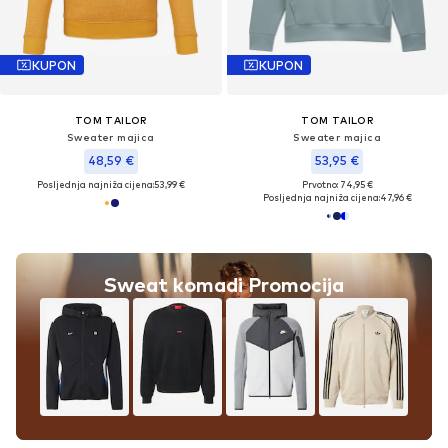
KUPON
KUPON
TOM TAILOR
TOM TAILOR
Sweater majica
Sweater majica
48,59 €
53,95 €
Posljednja najniža cijena:
53,99 €
Prvotno: 74,95 €
Posljednja najniža cijena:
47,96 €
Sweat komadi Promocija