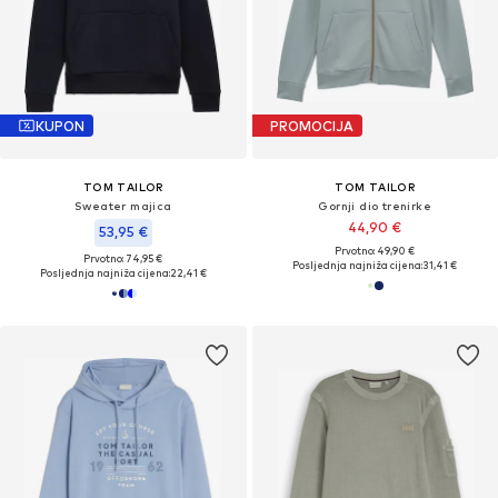
KUPON
PROMOCIJA
TOM TAILOR
TOM TAILOR
Sweater majica
Gornji dio trenirke
44,90 €
53,95 €
Prvotno: 49,90 €
Prvotno: 74,95 €
Posljednja najniža cijena:
31,41 €
Posljednja najniža cijena:
22,41 €