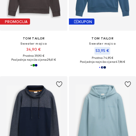
PROMOCIJA
KUPON
TOM TAILOR
TOM TAILOR
Sweater majica
Sweater majica
34,90 €
53,95 €
Prvotno: 39,90 €
Prvotno: 74,95 €
Posljednja najniža cijena:
29,61 €
Posljednja najniža cijena:
47,96 €