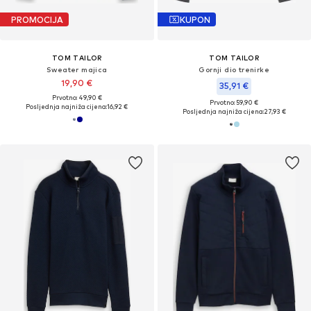
PROMOCIJA
KUPON
TOM TAILOR
TOM TAILOR
Sweater majica
Gornji dio trenirke
19,90 €
35,91 €
Prvotno: 49,90 €
Prvotno: 59,90 €
Posljednja najniža cijena:
16,92 €
Posljednja najniža cijena:
27,93 €