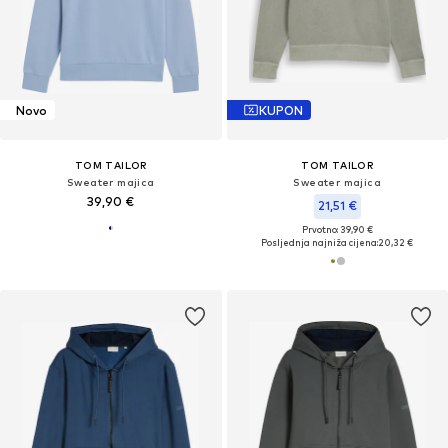
Novo
KUPON
TOM TAILOR
TOM TAILOR
Sweater majica
Sweater majica
39,90 €
21,51 €
Prvotno: 39,90 €
Posljednja najniža cijena:
20,32 €