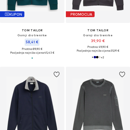
KUPON
PROMOCIJA
TOM TAILOR
TOM TAILOR
Gornji dio trenirke
Gornji dio trenirke
39,90 €
58,41 €
Prvotno: 49,90 €
Prvotno: 89,90 €
Posljednja najniža cijena:
35,91 €
Posljednja najniža cijena:
45,43 €
+
2