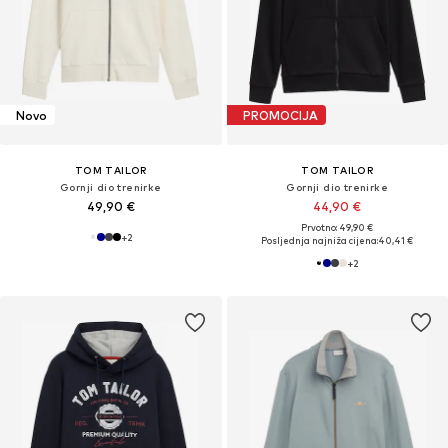
Novo
PROMOCIJA
TOM TAILOR
TOM TAILOR
Gornji dio trenirke
Gornji dio trenirke
49,90 €
44,90 €
Prvotno: 49,90 €
+
2
Posljednja najniža cijena:
40,41 €
+
2