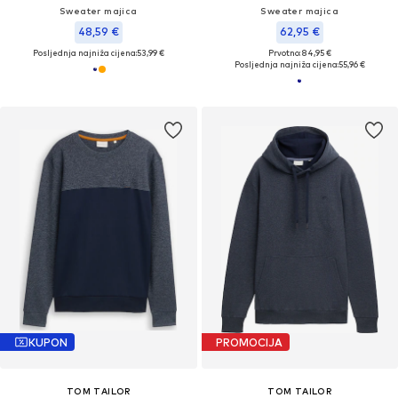
Sweater majica
Sweater majica
48,59 €
62,95 €
Posljednja najniža cijena:
53,99 €
Prvotno: 84,95 €
Posljednja najniža cijena:
55,96 €
KUPON
PROMOCIJA
TOM TAILOR
TOM TAILOR