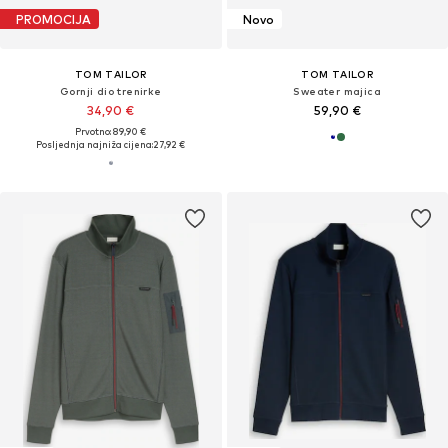
PROMOCIJA
Novo
TOM TAILOR
TOM TAILOR
Gornji dio trenirke
Sweater majica
34,90 €
59,90 €
Prvotno: 89,90 €
Posljednja najniža cijena:
27,92 €