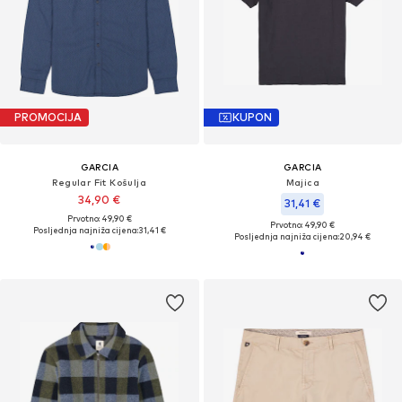
PROMOCIJA
KUPON
GARCIA
GARCIA
Regular Fit Košulja
Majica
34,90 €
31,41 €
Prvotno: 49,90 €
Prvotno: 49,90 €
Posljednja najniža cijena:
31,41 €
Posljednja najniža cijena:
20,94 €