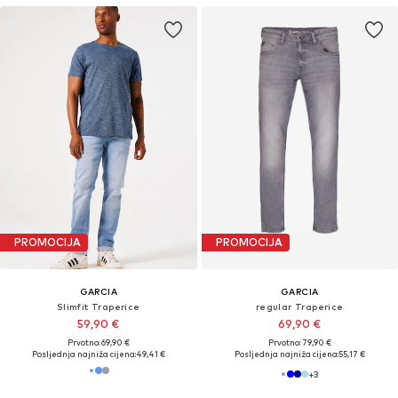
PROMOCIJA
PROMOCIJA
GARCIA
GARCIA
Slimfit Traperice
regular Traperice
59,90 €
69,90 €
Prvotno: 69,90 €
Prvotno: 79,90 €
Posljednja najniža cijena:
49,41 €
Posljednja najniža cijena:
55,17 €
+
3