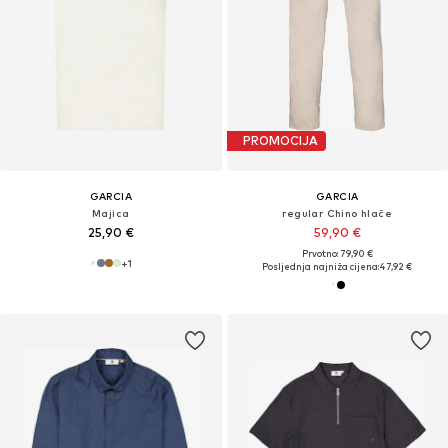
PROMOCIJA
GARCIA
GARCIA
Majica
regular Chino hlače
25,90 €
59,90 €
Prvotno: 79,90 €
+
1
Posljednja najniža cijena:
47,92 €