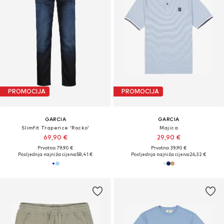
PROMOCIJA
PROMOCIJA
GARCIA
GARCIA
Slimfit Traperice 'Rocko'
Majica
69,90 €
29,90 €
Prvotno: 79,90 €
Prvotno: 39,90 €
Posljednja najniža cijena:
58,41 €
Posljednja najniža cijena:
26,32 €