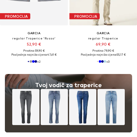
PROMOCIJA
PROMOCIJA
GARCIA
GARCIA
regular Traperice 'Russo'
regular Traperice
52,90 €
69,90 €
Prvotno: 59,90 €
Prvotno: 79,90 €
Posljednja najniža cijena:
47,61 €
Posljednja najniža cijena:
55,17 €
+
2
+
3
Tvoj vodič za traperice