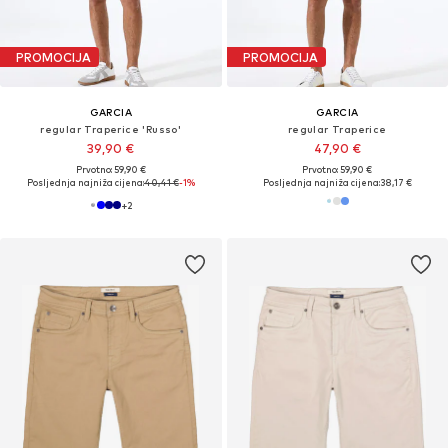
PROMOCIJA
PROMOCIJA
GARCIA
GARCIA
regular Traperice 'Russo'
regular Traperice
39,90 €
47,90 €
Prvotno: 59,90 €
Prvotno: 59,90 €
Posljednja najniža cijena:
40,41 €
-1%
Posljednja najniža cijena:
38,17 €
+
2