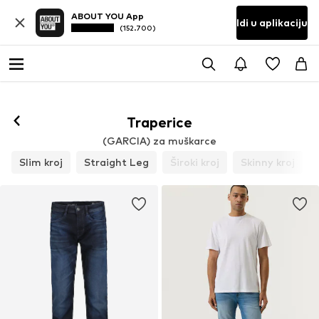
ABOUT YOU App
Idi u aplikaciju
(152.700)
Traperice
(GARCIA) za muškarce
Slim kroj
Straight Leg
Široki kroj
Skinny kroj