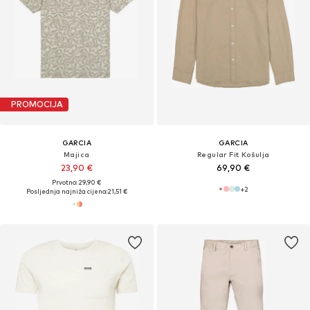
PROMOCIJA
GARCIA
GARCIA
Majica
Regular Fit Košulja
23,90 €
69,90 €
Prvotno: 29,90 €
+
2
Posljednja najniža cijena:
21,51 €