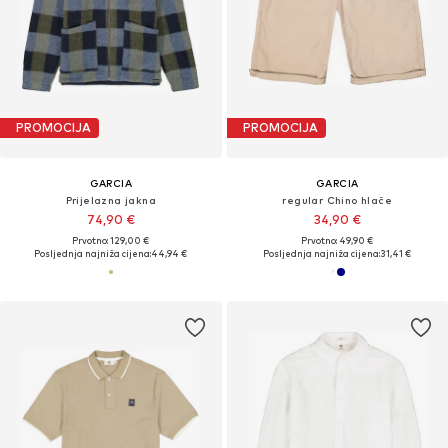
PROMOCIJA
PROMOCIJA
GARCIA
GARCIA
Prijelazna jakna
regular Chino hlače
74,90 €
34,90 €
Prvotno: 129,00 €
Prvotno: 49,90 €
Posljednja najniža cijena:
44,94 €
Posljednja najniža cijena:
31,41 €