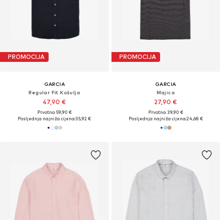
PROMOCIJA
PROMOCIJA
GARCIA
GARCIA
Regular Fit Košulja
Majica
47,90 €
27,90 €
Prvotno: 59,90 €
Prvotno: 39,90 €
Posljednja najniža cijena:
35,92 €
Posljednja najniža cijena:
24,68 €