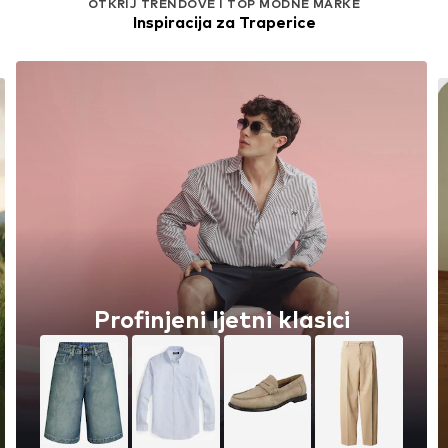
OTKRIJ TRENDOVE I TOP MODNE MARKE
Inspiracija za Traperice
Pametni
finjeni ljetni klasici