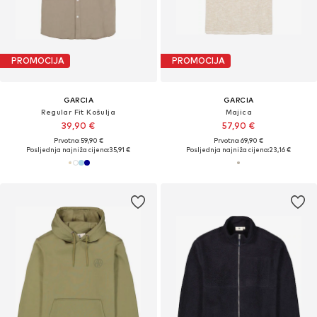
PROMOCIJA
PROMOCIJA
GARCIA
GARCIA
Regular Fit Košulja
Majica
39,90 €
57,90 €
Prvotno: 59,90 €
Prvotno: 69,90 €
Posljednja najniža cijena:
35,91 €
Posljednja najniža cijena:
23,16 €