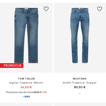
PROMOCIJA
TOM TAILOR
MUSTANG
regular Traperice 'Marvin'
Slimfit Traperice 'Oregon'
34,90 €
89,90 €
Posljednja najniža cijena:
39,90 €
-12%