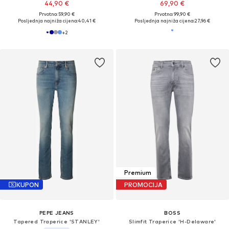
44,90 €
69,90 €
Prvotno: 59,90 €
Prvotno: 99,90 €
Posljednja najniža cijena:
40,41 €
Posljednja najniža cijena:
27,96 €
+
2
Premium
KUPON
PROMOCIJA
PEPE JEANS
BOSS
Tapered Traperice 'STANLEY'
Slimfit Traperice 'H-Delaware'