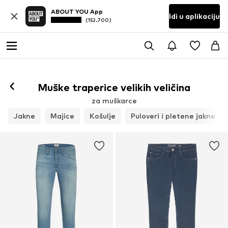
ABOUT YOU App
Idi u aplikaciju
(152.700)
Muške traperice velikih veličina
za muškarce
Jakne
Majice
Košulje
Puloveri i pletene jakne