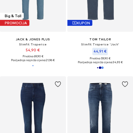
Big & Tall
PROMOCIJA
KUPON
JACK & JONES PLUS
TOM TAILOR
Slimfit Traperice
Slimfit Traperice 'Joch'
54,90 €
44,91 €
Prvotno: 69,90 €
Prvotno: 59,90 €
Posljednja najniža cijena:
21,96 €
Posljednja najniža cijena:
34,93 €