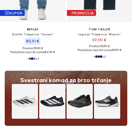
KUPON
PROMOCIJA
REPLAY
TOM TAILOR
Slimfit Traperice 'Grover'
regular Traperice 'Marvin'
59,90 €
80,91 €
Prvotno: 69,90 €
Prvotno: 99,90 €
Posljednja najniža cijena:
59,90 €
Posljednja najniža cijena:
84,90 €
+
2
+
1
Svestrani komad za brzo trčanje