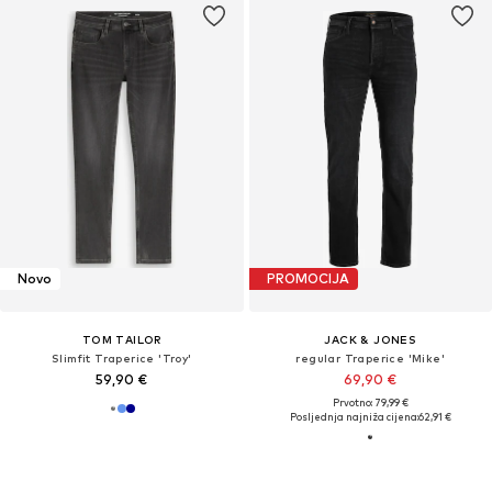
Novo
PROMOCIJA
TOM TAILOR
JACK & JONES
Slimfit Traperice 'Troy'
regular Traperice 'Mike'
59,90 €
69,90 €
Prvotno: 79,99 €
Posljednja najniža cijena:
62,91 €