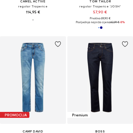
CAMEL ACTIVE
TOM TAILOR
regular Traperice
regular Traperice 'JOSH'
114,95 €
57,90 €
Prvotno: 69,90 €
Posljednja najniža cijena:
62,91 €
-8%
PROMOCIJA
Premium
CAMP DAVID
BOSS