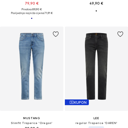
79,90 €
49,90 €
Prvotno: 89,90 €
Posljednja najniža cijena:
71,91 €
KUPON
MUSTANG
LEE
Slimfit Traperice 'Oregon'
regular Traperice 'DAREN'