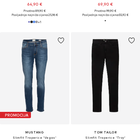
64,90 €
69,90 €
Prvotno: 89,90 €
Prvotno: 99,90 €
Posljednja najniža cijena:
25,96 €
Posljednja najniža cijena:
55,92 €
+
1
PROMOCIJA
MUSTANG
TOM TAILOR
Slimfit Traperice 'Vegas'
Slimfit Traperice 'Troy'