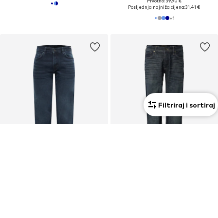
Prvotno: 39,90 €
Posljednja najniža cijena:
31,41 €
+
1
Filtriraj i sortiraj
Premium
PROMOCIJA
JOOP! JEANS
JACK & JONES
Slimfit Traperice
Tapered Traperice 'JJIMIKE JJORIGINAL JOS 411 NOOS'
119,00 €
69,90 €
Prvotno: 79,90 €