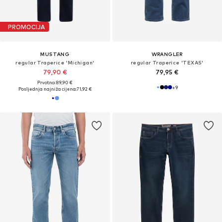
PROMOCIJA
MUSTANG
WRANGLER
regular Traperice 'Michigan'
regular Traperice 'TEXAS'
79,90 €
79,95 €
Prvotno: 89,90 €
+
9
Posljednja najniža cijena:
71,92 €