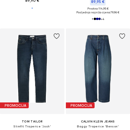
89,90 €
89,95 €
Prvotno: 114,95 €
Posljednja najniža cijena:
79,96 €
+
4
PROMOCIJA
PROMOCIJA
TOM TAILOR
CALVIN KLEIN JEANS
Slimfit Traperice 'Josh'
Baggy Traperice 'Benson'