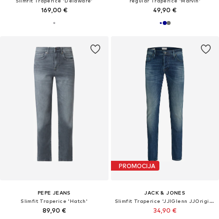
Slimfit Traperice 'Delaware'
regular Traperice 'Marvin'
169,00 €
49,90 €
PROMOCIJA
PEPE JEANS
JACK & JONES
Slimfit Traperice 'Hatch'
Slimfit Traperice 'JJIGlenn JJOriginal'
89,90 €
34,90 €