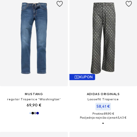
KUPON
MUSTANG
ADIDAS ORIGINALS
regular Traperice 'Washington'
Loosefit Traperice
69,90 €
58,41 €
Prvotno: 89,90 €
Posljednja najniža cijena:
45,43 €