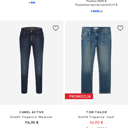
Prvotno: 39,90 €
Posljednja najniža cijena:
31,41 €
+
5
PROMOCIJA
CAMEL ACTIVE
TOM TAILOR
Slimfit Traperice 'Madison'
Slimfit Traperice 'Josh'
114,95 €
34,90 €