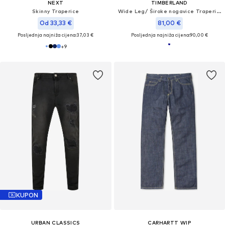
NEXT
TIMBERLAND
Skinny Traperice
Wide Leg/ Široke nogavice Traperice
Od 33,33 €
81,00 €
Posljednja najniža cijena:
37,03 €
Posljednja najniža cijena:
90,00 €
+
9
KUPON
URBAN CLASSICS
CARHARTT WIP