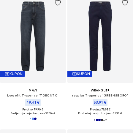
KUPON
KUPON
MAVI
WRANGLER
Loosefit Traperice 'TORONTO'
regular Traperice 'GREENSBORO'
49,41 €
53,91 €
Prvotno: 79,90 €
Prvotno: 79,95 €
Posljednja najniža cijena:
32,94 €
Posljednja najniža cijena:
31,92 €
+
9