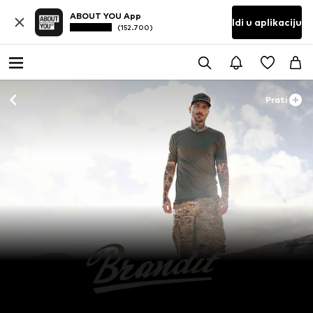
ABOUT YOU App
Idi u aplikaciju
(152.700)
Prati