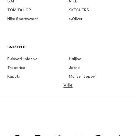
GAP
NIKE
TOM TAILOR
SKECHERS
Nike Sportswear
s.Oliver
SNIŽENJE
Puloveri i pletivo
Haljine
Traperice
Jakne
Kaputi
Majice i topovi
Više
Hlače
Donje rublje
Suknje
Bluze i tunike
Sweater majice i trenirke
Sakoi
Kupaći kostimi
Kombinezoni
Veći brojevi
Odjeća za trudnice
Obuća
Sport