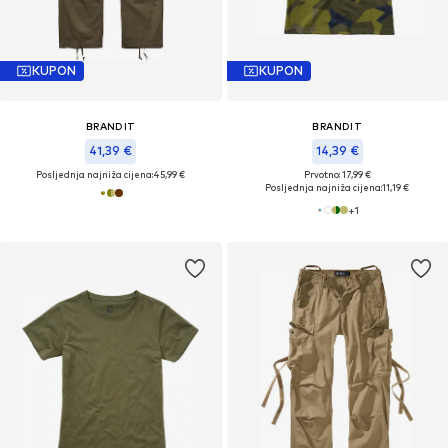
KUPON
KUPON
BRANDIT
BRANDIT
41,39 €
14,39 €
Posljednja najniža cijena:
45,99 €
Prvotno: 17,99 €
Posljednja najniža cijena:
11,19 €
+
1