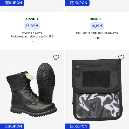
KUPON
KUPON
BRANDIT
BRANDIT
36,89 €
16,19 €
Prvotno: 45,99 €
Posljednja najniža cijena:
17,99 €
Posljednja najniža cijena:
24,59 €
KUPON
KUPON