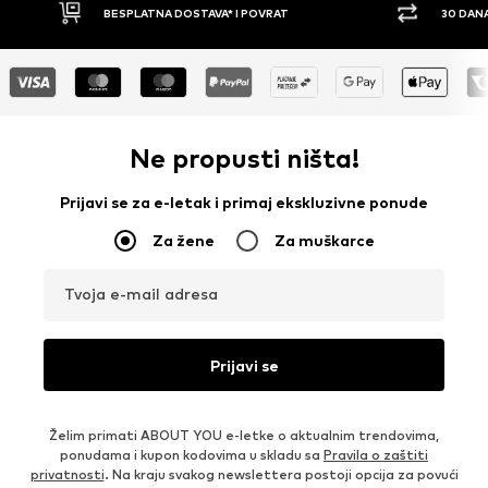
30 DANA PRAVO NA POVRAT
PLAĆ
Ne propusti ništa!
Prijavi se za e-letak i primaj ekskluzivne ponude
Za žene
Za muškarce
Tvoja e-mail adresa
Prijavi se
Želim primati ABOUT YOU e-letke o aktualnim trendovima,
ponudama i kupon kodovima u skladu sa
Pravila o zaštiti
privatnosti
. Na kraju svakog newslettera postoji opcija za povući