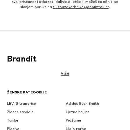
svoj pristanak i otkazati daljnje e-letke ili možeš to učiniti sa
slanjem poruke na
sluzbazakorisnike@aboutyou.hr
.
Brandit
Više
ŽENSKE KATEGORIJE
LEVI'S traperice
Adidas Stan Smith
Zlatne sandale
Ljetne haljine
Tunike
Pidžame
Pletivo
Liu jo torbe