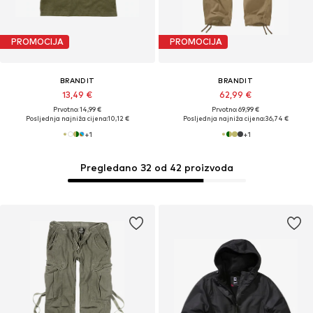
PROMOCIJA
PROMOCIJA
BRANDIT
BRANDIT
13,49 €
62,99 €
Prvotno: 14,99 €
Prvotno: 69,99 €
Posljednja najniža cijena:
10,12 €
Posljednja najniža cijena:
36,74 €
+
1
+
1
Pregledano 32 od 42 proizvoda