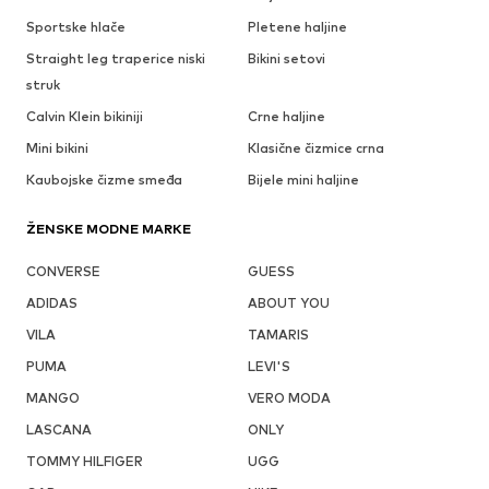
Sportske hlače
Pletene haljine
Straight leg traperice niski
Bikini setovi
struk
Calvin Klein bikiniji
Crne haljine
Mini bikini
Klasične čizmice crna
Kaubojske čizme smeđa
Bijele mini haljine
ŽENSKE MODNE MARKE
CONVERSE
GUESS
ADIDAS
ABOUT YOU
VILA
TAMARIS
PUMA
LEVI'S
MANGO
VERO MODA
LASCANA
ONLY
TOMMY HILFIGER
UGG