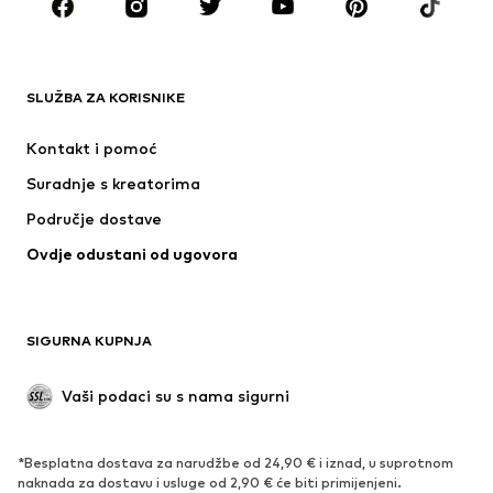
Dodaci
Premium
ODJEĆA
SLUŽBA ZA KORISNIKE
Novo
Popularno
Haljine
Traperice
Kontakt i pomoć
Majice i topovi
Hlače
Suradnje s kreatorima
Jakne
Puloveri i pletivo
Područje dostave
Donje rublje
Bluze i tunike
Ovdje odustani od ugovora
Kaputi
Suknje
Kupaći kostimi
Sweater majice i trenirke
Sakoi
Kombinezoni
SIGURNA KUPNJA
Veći brojevi
Odjeća za trudnice
Posebne prigode
Ekskluzivno
Vaši podaci su s nama sigurni
Recikliranje
*Besplatna dostava za narudžbe od 24,90 € i iznad, u suprotnom
OBUĆA
naknada za dostavu i usluge od 2,90 € će biti primijenjeni.