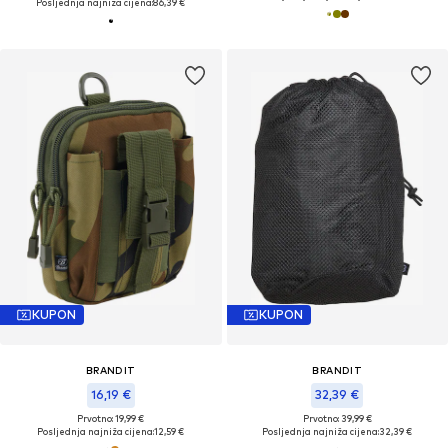
Posljednja najniža cijena:
86,39 €
KUPON
KUPON
BRANDIT
BRANDIT
16,19 €
32,39 €
Prvotno: 19,99 €
Prvotno: 39,99 €
Posljednja najniža cijena:
12,59 €
Posljednja najniža cijena:
32,39 €