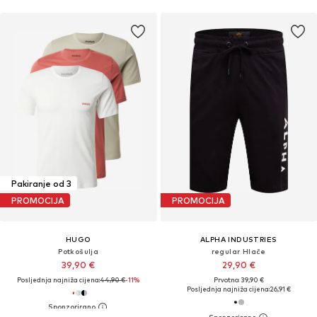
Pakiranje od 3
PROMOCIJA
PROMOCIJA
HUGO
ALPHA INDUSTRIES
Potkošulja
regular Hlače
39,90 €
29,90 €
Posljednja najniža cijena:
44,90 €
-11%
Prvotno: 39,90 €
Posljednja najniža cijena:
26,91 €