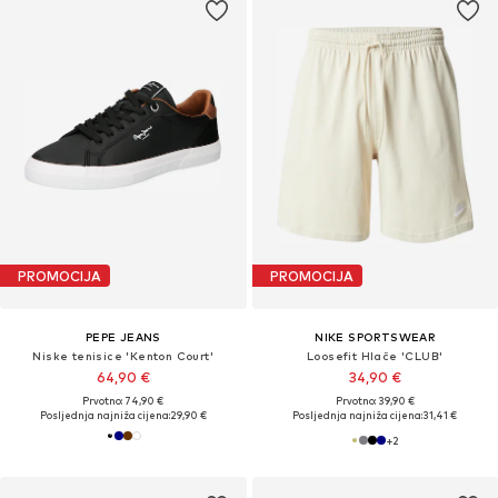
PROMOCIJA
PROMOCIJA
PEPE JEANS
NIKE SPORTSWEAR
Niske tenisice 'Kenton Court'
Loosefit Hlače 'CLUB'
64,90 €
34,90 €
Prvotno: 74,90 €
Prvotno: 39,90 €
Posljednja najniža cijena:
29,90 €
Posljednja najniža cijena:
31,41 €
+
2