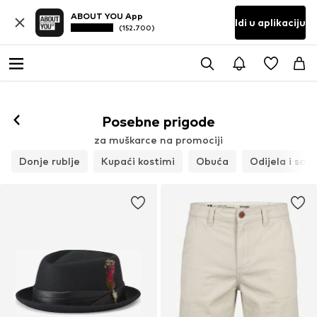
ABOUT YOU App
Idi u aplikaciju
(152.700)
Posebne prigode
za muškarce na promociji
Donje rublje
Kupaći kostimi
Obuća
Odijela i sako