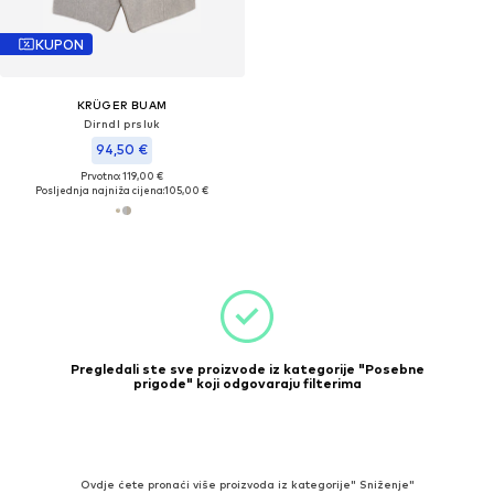
KUPON
KRÜGER BUAM
Dirndl prsluk
94,50 €
Prvotno: 119,00 €
Posljednja najniža cijena:
105,00 €
Pregledali ste sve proizvode iz kategorije "Posebne
prigode" koji odgovaraju filterima
Ovdje ćete pronaći više proizvoda iz kategorije" Sniženje"