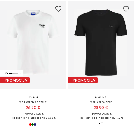
Premium
PROMOCIJA
PROMOCIJA
HUGO
GUESS
Majica 'Nesptee'
Majica 'Core'
26,90 €
23,90 €
Prvotno: 29,90 €
Prvotno: 29,90 €
Posljednja najniža cijena:
20,93 €
Posljednja najniža cijena:
21,52 €
+
1