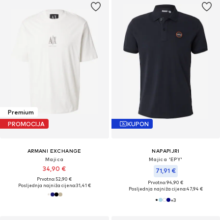
Premium
PROMOCIJA
KUPON
ARMANI EXCHANGE
NAPAPIJRI
Majica
Majica 'EPY'
34,90 €
71,91 €
Prvotno: 52,90 €
Prvotno: 94,90 €
Posljednja najniža cijena:
31,41 €
Posljednja najniža cijena:
47,94 €
+
3