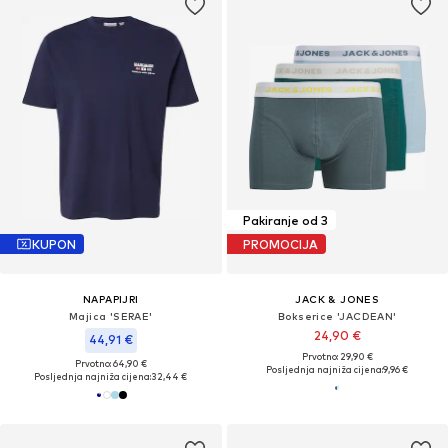
Pakiranje od 3
KUPON
PROMOCIJA
NAPAPIJRI
JACK & JONES
Majica 'SERAE'
Bokserice 'JACDEAN'
24,90 €
44,91 €
Prvotno: 29,90 €
Prvotno: 64,90 €
Posljednja najniža cijena:
9,96 €
Posljednja najniža cijena:
32,44 €