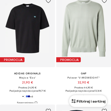
PROMOCIJA
PROMOCIJA
ADIDAS ORIGINALS
GAP
Majica 'Ess'
Pulover 'V-MIDWEIGHT'
21,90 €
32,90 €
Prvotno: 24,90 €
Prvotno: 44,90 €
Posljednja najniža cijena:
19,71 €
Posljednja najniža cijena:
13,16 €
+
6
Filtriraj i sortiraj