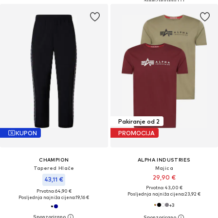
Pakiranje od 2
KUPON
PROMOCIJA
CHAMPION
ALPHA INDUSTRIES
Tapered Hlače
Majica
29,90 €
43,11 €
Prvotno: 43,00 €
Prvotno: 64,90 €
Posljednja najniža cijena:
23,92 €
Posljednja najniža cijena:
19,16 €
+
3