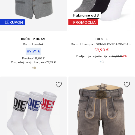
Pakiranje od 3
KUPON
PROMOCIJA
KRÜGER BUAM
DIESEL
Dirndl prsluk
Dirndl čarape 'SKM-RAY-3PACK-CUSHIONED'
59,90 €
89,91 €
Posljednja najniža cijena:
64,90 €
-7%
Prvotno: 119,00 €
Posljednja najniža cijena:
79,92 €