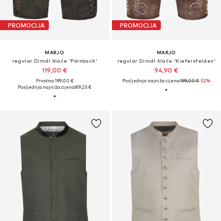
PROMOCIJA
PROMOCIJA
MARJO
MARJO
regular Dirndl hlače 'Pörnbach'
regular Dirndl hlače 'Kiefersfelden'
119,00 €
94,90 €
Prvotno: 199,00 €
Posljednja najniža cijena:
199,00 €
-52%
Posljednja najniža cijena:
89,25 €