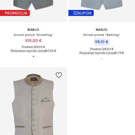
PROMOCIJA
KUPON
MARJO
MARJO
Dirndl prsluk 'Eiselfing'
Dirndl prsluk 'Rehling'
109,00 €
98,10 €
Prvotno: 129,00 €
Prvotno: 129,00 €
Posljednja najniža cijena:
87,20 €
Posljednja najniža cijena:
81,75 €