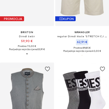
PROMOCIJA
KUPON
BRIXTON
WRANGLER
Dirndl šešir
regular Dirndl hlače 'STRETCH CJ CHINO SHORTS PELICAN'
59,90 €
62,91 €
Prvotno: 70,00 €
Prvotno: 89,85 €
Posljednja najniža cijena:
53,91 €
Posljednja najniža cijena:
40,00 €