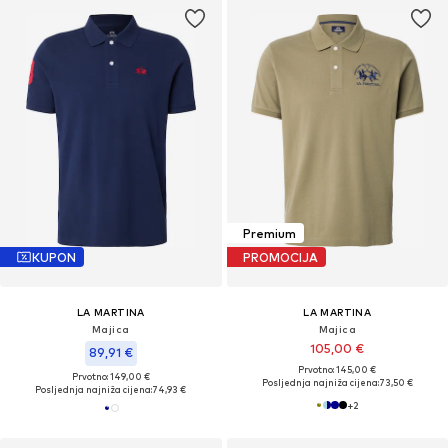
Premium
KUPON
PROMOCIJA
LA MARTINA
LA MARTINA
Majica
Majica
105,00 €
89,91 €
Prvotno: 145,00 €
Prvotno: 149,00 €
Posljednja najniža cijena:
73,50 €
Posljednja najniža cijena:
74,93 €
+
2