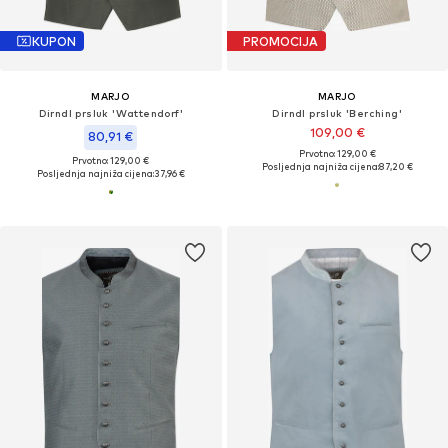
KUPON
PROMOCIJA
MARJO
MARJO
Dirndl prsluk 'Wattendorf'
Dirndl prsluk 'Berching'
109,00 €
80,91 €
Prvotno: 129,00 €
Prvotno: 129,00 €
Posljednja najniža cijena:
87,20 €
Posljednja najniža cijena:
37,96 €