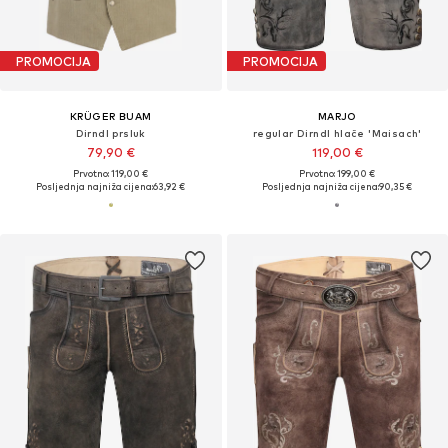
PROMOCIJA
PROMOCIJA
KRÜGER BUAM
MARJO
Dirndl prsluk
regular Dirndl hlače 'Maisach'
79,90 €
119,00 €
Prvotno: 119,00 €
Prvotno: 199,00 €
Posljednja najniža cijena:
63,92 €
Posljednja najniža cijena:
90,35 €