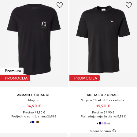
Premium
PROMOCIJA
PROMOCIJA
ARMANI EXCHANGE
ADIDAS ORIGINALS
Majica
Majica 'Trefoil Essentials'
34,90 €
19,90 €
Prvotno: 49,90 €
Prvotno: 24,90 €
Posljednja najniža cijena:
26,91 €
Posljednja najniža cijena:
17,52 €
+
4