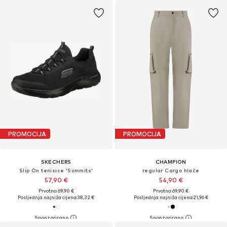
PROMOCIJA
PROMOCIJA
SKECHERS
CHAMPION
Slip On tenisice 'Summits'
regular Cargo hlače
57,90 €
54,90 €
Prvotno: 69,90 €
Prvotno: 69,90 €
Posljednja najniža cijena:
38,32 €
Posljednja najniža cijena:
21,96 €