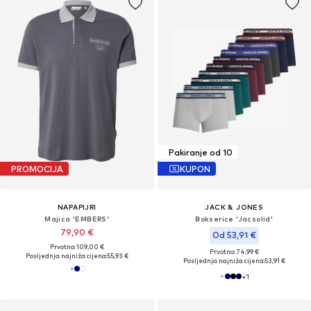
Pakiranje od 10
PROMOCIJA
KUPON
NAPAPIJRI
JACK & JONES
Majica 'EMBERS'
Bokserice 'Jacsolid'
79,90 €
Od 53,91 €
Prvotno: 109,00 €
Prvotno: 74,99 €
Posljednja najniža cijena:
55,93 €
Posljednja najniža cijena:
53,91 €
+
1