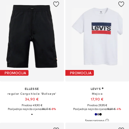
PROMOCIJA
PROMOCIJA
ELLESSE
LEVI'S ®
regular Cargo hlače 'Bullseye'
Majica
34,90 €
17,90 €
Prvotno: 49,90 €
Prvotno: 29,95 €
Posljednja najniža cijena:
38,17 €
-8%
Posljednja najniža cijena:
18,81 €
-4%