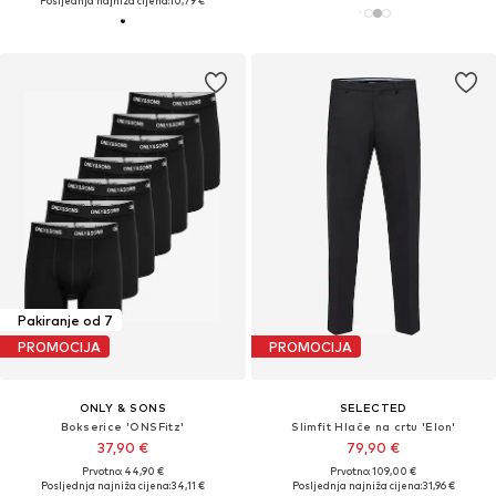
Posljednja najniža cijena:
10,79 €
Pakiranje od 7
PROMOCIJA
PROMOCIJA
ONLY & SONS
SELECTED
Bokserice 'ONSFitz'
Slimfit Hlače na crtu 'Elon'
37,90 €
79,90 €
Prvotno: 44,90 €
Prvotno: 109,00 €
Posljednja najniža cijena:
34,11 €
Posljednja najniža cijena:
31,96 €