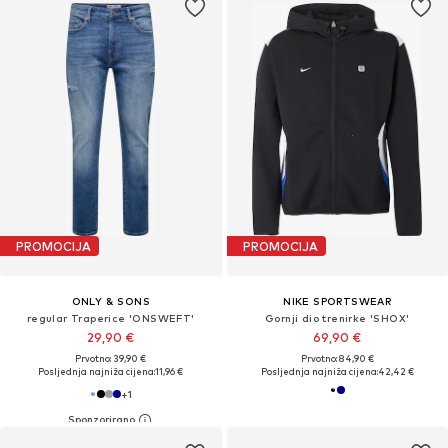
PROMOCIJA
PROMOCIJA
ONLY & SONS
NIKE SPORTSWEAR
regular Traperice 'ONSWEFT'
Gornji dio trenirke 'SHOX'
29,90 €
69,90 €
Prvotno: 39,90 €
Prvotno: 84,90 €
Posljednja najniža cijena:
11,96 €
Posljednja najniža cijena:
42,42 €
+
1