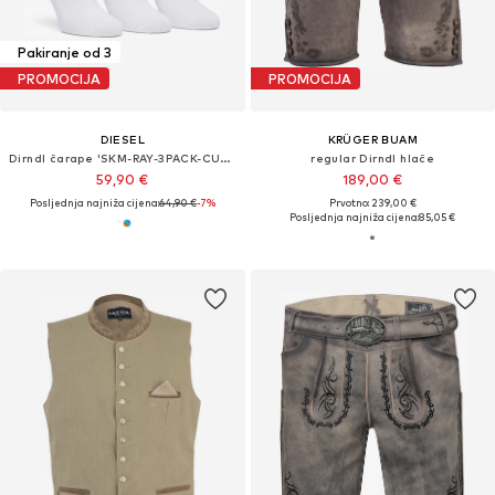
Pakiranje od 3
PROMOCIJA
PROMOCIJA
DIESEL
KRÜGER BUAM
Dirndl čarape 'SKM-RAY-3PACK-CUSHIONED'
regular Dirndl hlače
59,90 €
189,00 €
Posljednja najniža cijena:
64,90 €
-7%
Prvotno: 239,00 €
Posljednja najniža cijena:
85,05 €