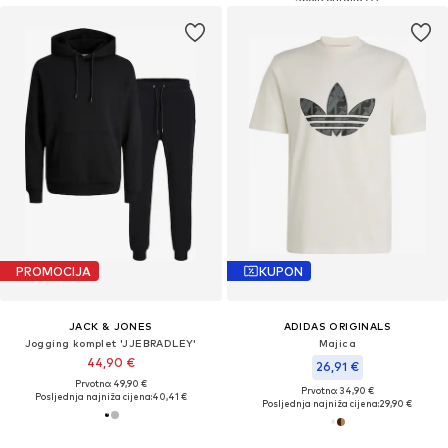
PROMOCIJA
KUPON
JACK & JONES
ADIDAS ORIGINALS
Jogging komplet 'JJEBRADLEY'
Majica
44,90 €
26,91 €
Prvotno: 49,90 €
Prvotno: 34,90 €
Posljednja najniža cijena:
40,41 €
Posljednja najniža cijena:
29,90 €