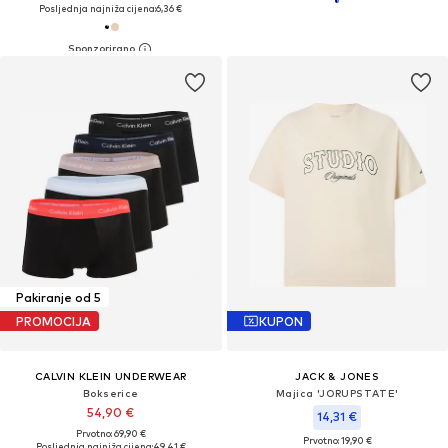
Posljednja najniža cijena:
6,36 €
Pakiranje od 5
PROMOCIJA
KUPON
CALVIN KLEIN UNDERWEAR
JACK & JONES
Bokserice
Majica 'JORUPSTATE'
54,90 €
14,31 €
Prvotno: 69,90 €
Prvotno: 19,90 €
Posljednja najniža cijena:
49,41 €