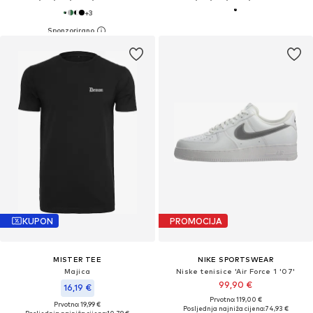
+
3
KUPON
PROMOCIJA
MISTER TEE
NIKE SPORTSWEAR
Majica
Niske tenisice 'Air Force 1 '07'
99,90 €
16,19 €
Prvotno: 119,00 €
Prvotno: 19,99 €
Posljednja najniža cijena:
74,93 €