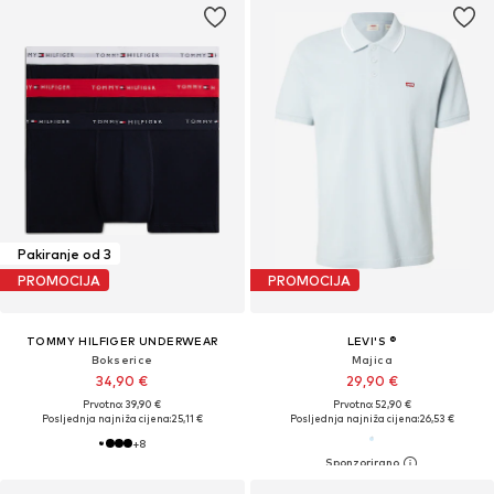
Pakiranje od 3
PROMOCIJA
PROMOCIJA
TOMMY HILFIGER UNDERWEAR
LEVI'S ®
Bokserice
Majica
34,90 €
29,90 €
Prvotno: 39,90 €
Prvotno: 52,90 €
Posljednja najniža cijena:
25,11 €
Posljednja najniža cijena:
26,53 €
+
8