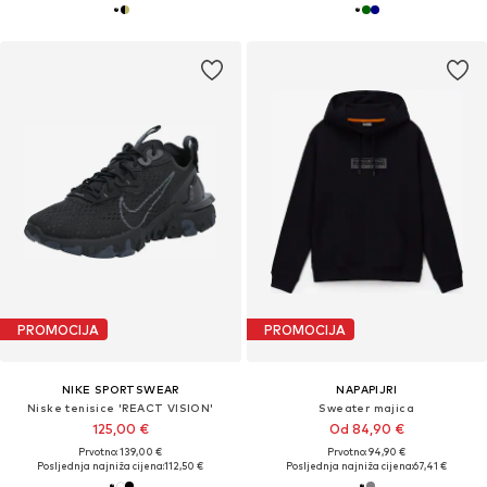
PROMOCIJA
PROMOCIJA
NIKE SPORTSWEAR
NAPAPIJRI
Niske tenisice 'REACT VISION'
Sweater majica
125,00 €
Od 84,90 €
Prvotno: 139,00 €
Prvotno: 94,90 €
Posljednja najniža cijena:
112,50 €
Posljednja najniža cijena:
67,41 €