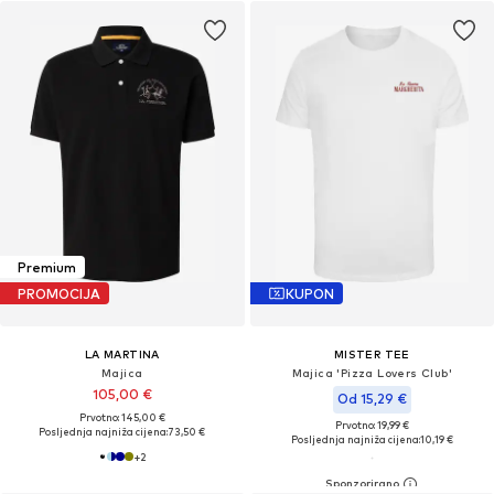
Premium
PROMOCIJA
KUPON
LA MARTINA
MISTER TEE
Majica
Majica 'Pizza Lovers Club'
105,00 €
Od 15,29 €
Prvotno: 145,00 €
Prvotno: 19,99 €
Posljednja najniža cijena:
73,50 €
Posljednja najniža cijena:
10,19 €
+
2