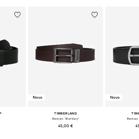
Novo
Novo
P
TIMBERLAND
TIM
Remen 'Bartley'
Remen '
45,00 €
4
 85, 95, 105
Dostupne veličine: 80, 85, 95, 105
Dostupne velič