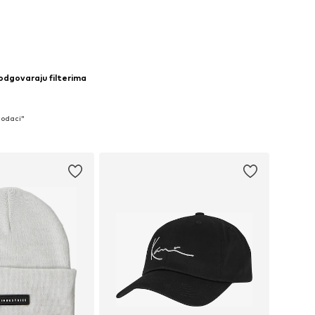
u košaricu
Dodaj u košaricu
 odgovaraju filterima
Dodaci"