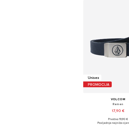
Unisex
PROMOCIJA
VOLCOM
Remen
17,90 €
Prvotno: 19,90 €
Dostupne veličine: 
Posljednja najniža cijen
Dodaj u košar