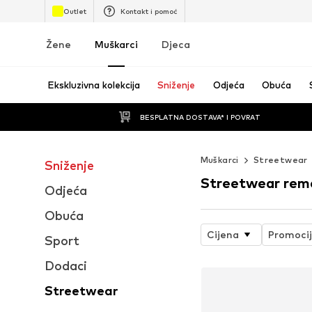
Outlet
Kontakt i pomoć
Žene
Muškarci
Djeca
Ekskluzivna kolekcija
Sniženje
Odjeća
Obuća
BESPLATNA DOSTAVA* I POVRAT
Muškarci
Streetwear
Sniženje
Streetwear rem
Odjeća
Obuća
Cijena
Promoci
Sport
Dodaci
Streetwear