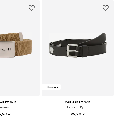
Unisex
ARTT WIP
CARHARTT WIP
Remen
Remen 'Tylor'
4,90 €
99,90 €
veličine: 75-95
Dostupne veličine: 75, 85, 95, 105
u košaricu
Dodaj u košaricu