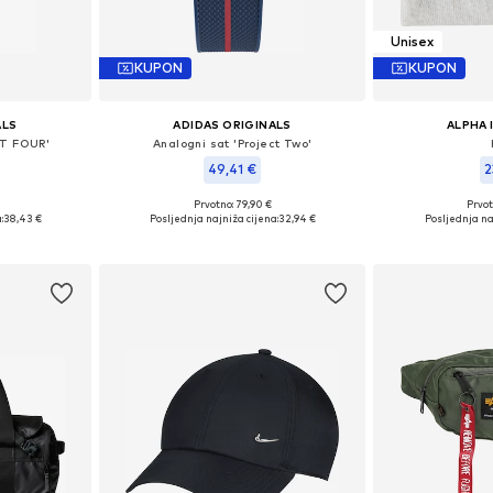
Unisex
KUPON
KUPON
ALS
ADIDAS ORIGINALS
ALPHA 
CT FOUR'
Analogni sat 'Project Two'
49,41 €
2
Prvotno: 79,90 €
Prvot
ne Size
Dostupne veličine: One Size
Dostupne 
:
38,43 €
Posljednja najniža cijena:
32,94 €
Posljednja na
icu
Dodaj u košaricu
Dodaj 