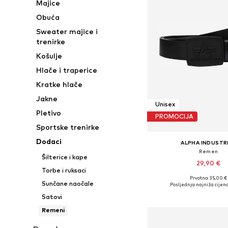
Majice
Obuća
Sweater majice i
trenirke
Košulje
Hlače i traperice
Kratke hlače
Jakne
Unisex
Pletivo
PROMOCIJA
Sportske trenirke
Dodaci
ALPHA INDUSTR
Remen
Šilterice i kape
29,90 €
Torbe i ruksaci
Prvotno: 35,00 €
Dostupne veličine: 
Sunčane naočale
Posljednja najniža cijena
Dodaj u košar
Satovi
Remeni