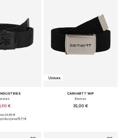
Unisex
INDUSTRIES
CARHARTT WIP
Remen
Remen
1,90 €
35,00 €
no: 24,90 €
veličine: 75-95
Dostupne veličine: 75-95
jniža cijena:
19,71 €
u košaricu
Dodaj u košaricu