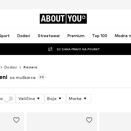
ABOUT
YOU
Sport
Dodaci
Streetwear
Premium
Top 100
Modne 
30 DANA PRAVO NA POVRAT
Dodaci
Remeni
eni
za muškarce
20
ja
Veličina
Boja
Marke