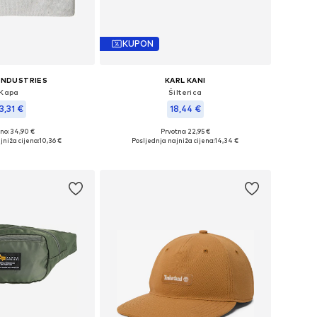
KUPON
INDUSTRIES
KARL KANI
Kapa
Šilterica
3,31 €
18,44 €
no: 34,90 €
Prvotno: 22,95 €
veličine: 55-60
Dostupne veličine: 55-60
jniža cijena:
10,36 €
Posljednja najniža cijena:
14,34 €
u košaricu
Dodaj u košaricu