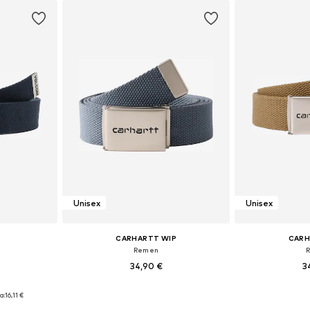
Unisex
Unisex
CARHARTT WIP
CARH
Remen
34,90 €
3
75-95
Dostupne veličine: 75-95
Dostupne 
a:
16,11 €
icu
Dodaj u košaricu
Dodaj 