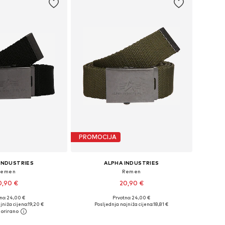
PROMOCIJA
INDUSTRIES
ALPHA INDUSTRIES
Remen
Remen
0,90 €
20,90 €
no: 24,00 €
Prvotno: 24,00 €
eličine: 80-105
Dostupne veličine: 80-105
jniža cijena:
19,20 €
Posljednja najniža cijena:
18,81 €
u košaricu
Dodaj u košaricu