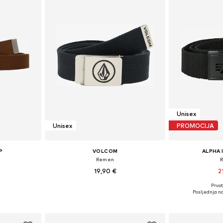
Unisex
Unisex
PROMOCIJA
P
VOLCOM
ALPHA 
Remen
19,90 €
2
Prvot
75-95
Dostupne veličine: 75-95
Dostupne 
Posljednja na
icu
Dodaj u košaricu
Dodaj 