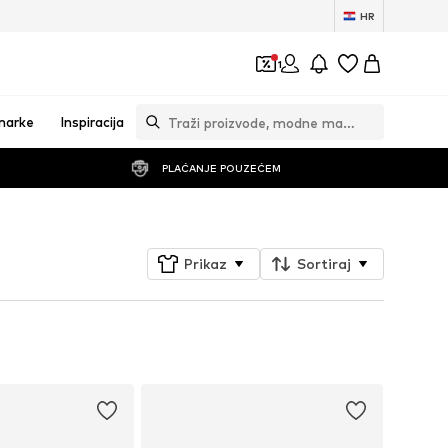
HR
1
marke
Inspiracija
PLAĆANJE POUZEĆEM
Prikaz
Sortiraj