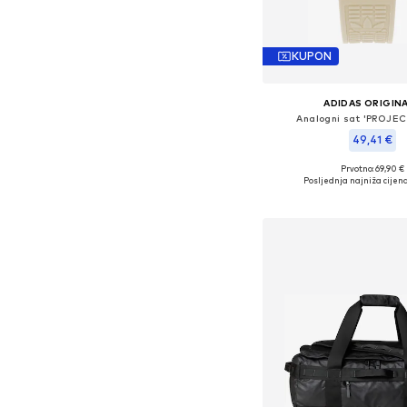
KUPON
ADIDAS ORIGIN
Analogni sat 'PROJE
49,41 €
Prvotno: 69,90 €
Dostupne veličine: O
Posljednja najniža cijena
Dodaj u košar