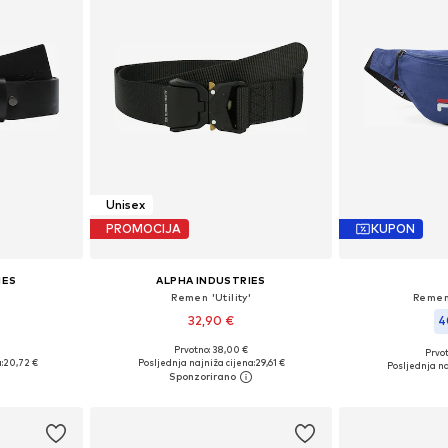
Unisex
PROMOCIJA
KUPON
IES
ALPHA INDUSTRIES
Remen 'Utility'
Remen
32,90 €
4
Prvotno: 38,00 €
Prvot
75-95
Dostupne veličine: 75-95
Dostupne v
:
20,72 €
Posljednja najniža cijena:
29,61 €
Posljednja na
icu
Dodaj u košaricu
Dodaj 