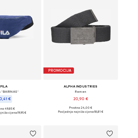
PROMOCIJA
FILA
ALPHA INDUSTRIES
 'BARINAS'
Remen
0,41 €
20,90 €
Prvotno: 24,00 €
no: 49,85 €
Dostupne veličine: 80-105
eličine: 70-110
Posljednja najniža cijena:
18,81 €
jniža cijena:
19,95 €
Dodaj u košaricu
u košaricu