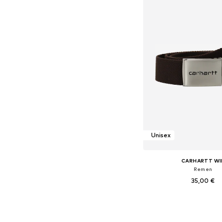
Unisex
CARHARTT WI
Remen
35,00 €
Dostupne veličine: 
Dodaj u košar