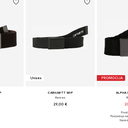
Unisex
PROMOCIJA
P
CARHARTT WIP
ALPHA 
Remen
29,00 €
2
Prvot
75-95
Dostupne veličine: 75-95
Dostupne v
Posljednja na
icu
Dodaj u košaricu
Dodaj 