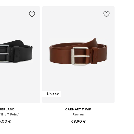
Unisex
BERLAND
CARHARTT WIP
Bluff Point'
Remen
5,00 €
69,90 €
ine: 80, 85, 95, 105
Dostupne veličine: 75, 85, 95, 105