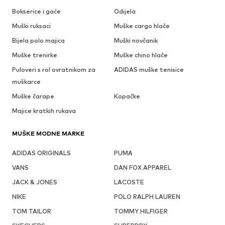
Bokserice i gaće
Odijela
Muški ruksaci
Muške cargo hlače
Bijela polo majica
Muški novčanik
Muške trenirke
Muške chino hlače
Puloveri s rol ovratnikom za
ADIDAS muške tenisice
muškarce
Muške čarape
Kopačke
Majice kratkih rukava
MUŠKE MODNE MARKE
ADIDAS ORIGINALS
PUMA
VANS
DAN FOX APPAREL
JACK & JONES
LACOSTE
NIKE
POLO RALPH LAUREN
TOM TAILOR
TOMMY HILFIGER