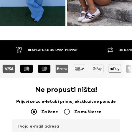
30 DANA PRAVO NA POVRAT
PLAĆ
Ne propusti ništa!
Prijavi se za e-letak i primaj ekskluzivne ponude
Za žene
Za muškarce
Tvoja e-mail adresa