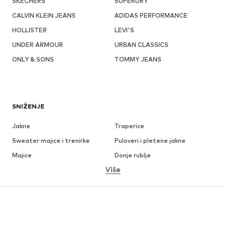
SKECHERS
SUPERDRY
CALVIN KLEIN JEANS
ADIDAS PERFORMANCE
HOLLISTER
LEVI'S
UNDER ARMOUR
URBAN CLASSICS
ONLY & SONS
TOMMY JEANS
SNIŽENJE
Jakne
Traperice
Sweater majice i trenirke
Puloveri i pletene jakne
Majice
Donje rublje
Više
Hlače
Košulje
Kaputi
Odijela i sakoi
Kupaći kostimi
Veći brojevi
Obuća
Sport