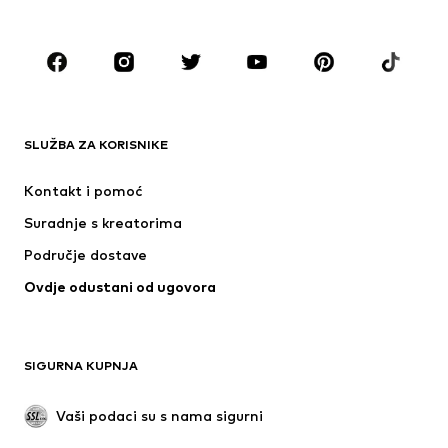
Dodaci
Premium
ODJEĆA
Novo
Popularno
Majice
Traperice
SLUŽBA ZA KORISNIKE
Jakne
Sweater majice i trenirke
Hlače
Košulje
Kontakt i pomoć
Donje rublje
Puloveri i pletene jakne
Suradnje s kreatorima
Odijela i sakoi
Kaputi
Područje dostave
Kupaći kostimi
Veći brojevi
Ovdje odustani od ugovora
Posebne prigode
Ekskluzivno
Recikliranje
OBUĆA
SIGURNA KUPNJA
Novo
Popularno
Vaši podaci su s nama sigurni
Visoke cipele i čizme
Tenisice