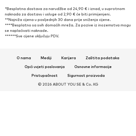
Niske cipele
Sportska obuća
*Besplatna dostava za narudžbe od 24,90 € i iznad, u suprotnom
Otvorena obuća
Ekskluzivno
naknada za dostavu i usluge od 2,90 € će biti primijenjeni.
**Najniža cijena u posljednjih 30 dana prije sniženja cijene.
****Besplatno sa svih domaćih mreža. Za pozive iz inozemstva mogu
SPORT
se naplaćivati ​​naknade.
******Sve cijene uključuju PDV.
Sportska odjeća
Sportovi
Sportska obuća
Sportski dodaci
O nama
Mediji
Karijera
Zaštita podataka
DODACI
Opći uvjeti poslovanja
Osnovne informacije
Novo
Šilterice i kape
Pristupačnost
Sigurnost proizvoda
Remeni
Torbe i ruksaci
© 2026 ABOUT YOU SE & Co. KG
Satovi
Nakit
Sunčane naočale
Novčanici i etuiji
Kravate i dodaci
Šalovi i marame
Rukavice
Dodaci za dom
Ekskluzivno
Recikliranje