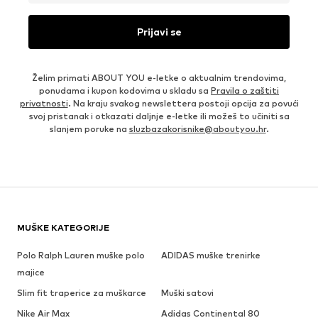
Prijavi se
Želim primati ABOUT YOU e-letke o aktualnim trendovima,
ponudama i kupon kodovima u skladu sa
Pravila o zaštiti
privatnosti
. Na kraju svakog newslettera postoji opcija za povući
svoj pristanak i otkazati daljnje e-letke ili možeš to učiniti sa
slanjem poruke na
sluzbazakorisnike@aboutyou.hr
.
MUŠKE KATEGORIJE
Polo Ralph Lauren muške polo
ADIDAS muške trenirke
majice
Slim fit traperice za muškarce
Muški satovi
Nike Air Max
Adidas Continental 80