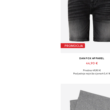
PROMOCIJA
DAN FOX APPAREL
44,90 €
Prvotno: 49,90 €
Dostupno u više veličina
Posljednja najniža cijena:
40,41 
Dodaj u košaricu