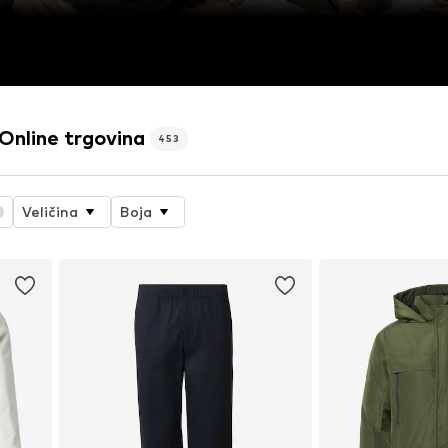
line trgovina
453
Veličina
Boja