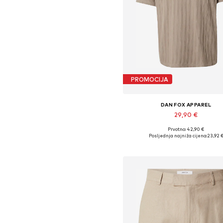
PROMOCIJA
DAN FOX APPAREL
29,90 €
Prvotno: 42,90 €
Dostupne veličine: S, M, L, X
Posljednja najniža cijena:
23,92 
Dodaj u košaricu