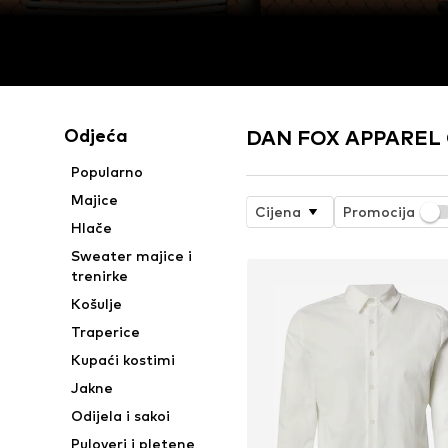
Odjeća
DAN FOX APPAREL On
Popularno
Majice
Cijena
Promocija
Hlače
Sweater majice i
trenirke
Košulje
Traperice
Kupaći kostimi
Jakne
Odijela i sakoi
Puloveri i pletene