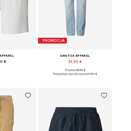
PROMOCIJA
 APPAREL
DAN FOX APPAREL
90 €
39,90 €
+
1
Prvotno: 69,90 €
iše veličina
Dostupne veličine: 30, 31, 32, 33, 34, 36
Posljednja najniža cijena:
23,94 €
košaricu
Dodaj u košaricu