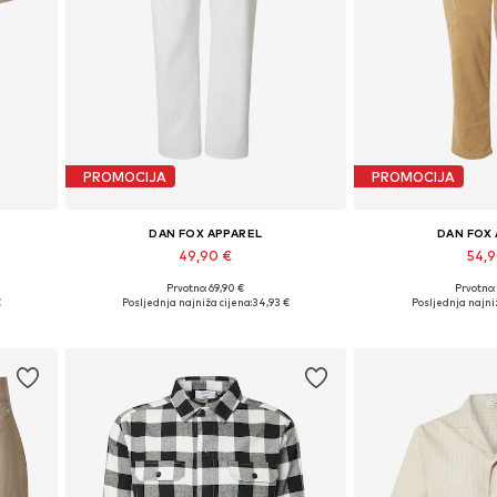
PROMOCIJA
PROMOCIJA
DAN FOX APPAREL
DAN FOX
49,90 €
54,
Prvotno: 69,90 €
Prvotno:
L
Dostupne veličine: 31, 32, 33, 34, 36
Dostupne veličin
€
Posljednja najniža cijena:
34,93 €
Posljednja najniž
Dodaj u košaricu
Dodaj u 