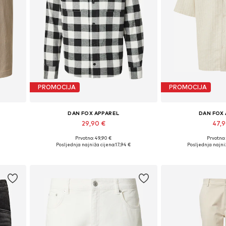
PROMOCIJA
PROMOCIJA
DAN FOX APPAREL
DAN FOX
29,90 €
47,
Prvotno: 49,90 €
Prvotno:
Dostupne veličine: S, M, L, XL, XXL
Dostupne veliči
Posljednja najniža cijena:
17,94 €
Posljednja najniž
Dodaj u košaricu
Dodaj u 