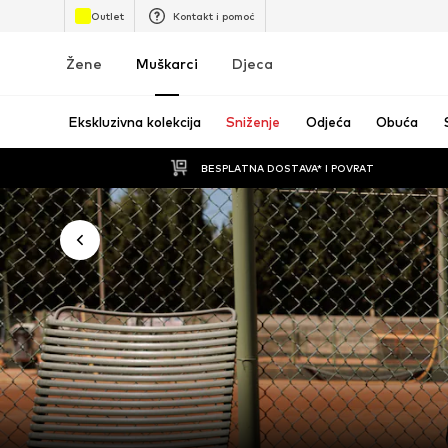
Outlet
Kontakt i pomoć
Žene
Muškarci
Djeca
Ekskluzivna kolekcija
Sniženje
Odjeća
Obuća
BESPLATNA DOSTAVA* I POVRAT