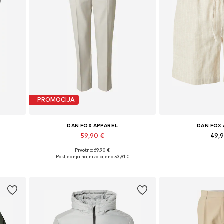
PROMOCIJA
DAN FOX APPAREL
DAN FOX
59,90 €
49,
Prvotno: 69,90 €
Dostupne veličine: 48-50, 50-52, 52-54, 56-58
Dostupno u v
Posljednja najniža cijena:
53,91 €
Dodaj u košaricu
Dodaj u 