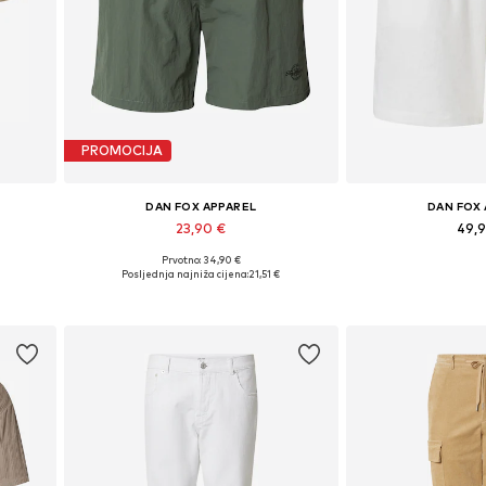
PROMOCIJA
DAN FOX APPAREL
DAN FOX
23,90 €
49,
Prvotno: 34,90 €
Dostupne veličine: S, M, L, XL, XXL
Dostupno u v
XXL
Posljednja najniža cijena:
21,51 €
Dodaj u košaricu
Dodaj u 