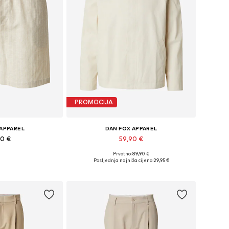
PROMOCIJA
 APPAREL
DAN FOX APPAREL
90 €
59,90 €
Prvotno: 89,90 €
iše veličina
Dostupne veličine: S, M, L, XL, XXL
Posljednja najniža cijena:
29,95 €
košaricu
Dodaj u košaricu