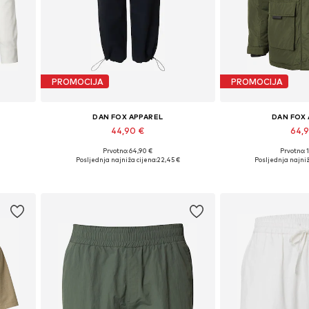
PROMOCIJA
PROMOCIJA
DAN FOX APPAREL
DAN FOX
44,90 €
64,
Prvotno: 64,90 €
Prvotno: 
XL
Dostupno u više veličina
Dostupne veliči
Posljednja najniža cijena:
22,45 €
Posljednja najniž
Dodaj u košaricu
Dodaj u 