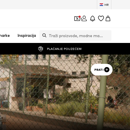
HR
1
marke
Inspiracija
PLAĆANJE POUZEĆEM
PRATI