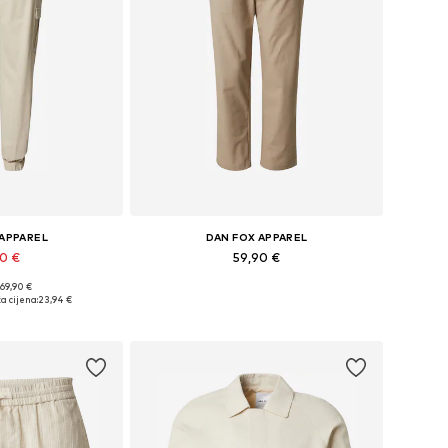
 APPAREL
DAN FOX APPAREL
90 €
59,90 €
 69,90 €
iše veličina
Dostupno u više veličina
a cijena:
23,94 €
košaricu
Dodaj u košaricu