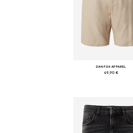
DAN FOX APPAREL
49,90 €
Dostupno u više veličina
Dodaj u košaricu