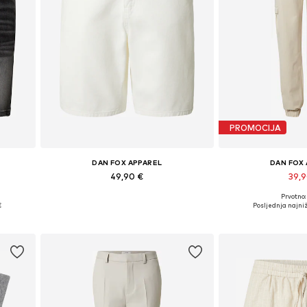
PROMOCIJA
DAN FOX APPAREL
DAN FOX
49,90 €
39,
Prvotno:
Dostupne veličine: 30, 31, 32, 33, 34, 36
Dostupno u v
€
Posljednja najniž
Dodaj u košaricu
Dodaj u 