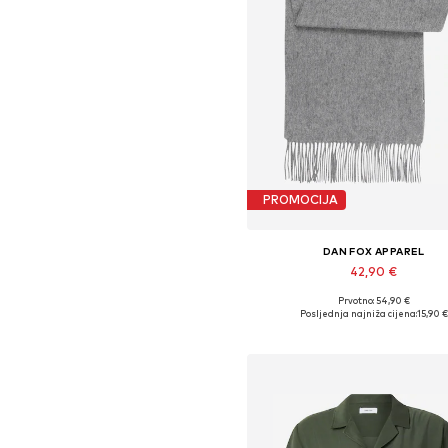
PROMOCIJA
DAN FOX APPAREL
42,90 €
Prvotno: 54,90 €
Dostupne veličine: One Size
Posljednja najniža cijena:
15,90 €
Dodaj u košaricu