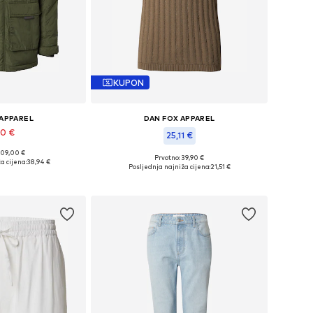
KUPON
 APPAREL
DAN FOX APPAREL
90 €
25,11 €
109,00 €
ne: S, M, L, XL
Prvotno: 39,90 €
a cijena:
38,94 €
Dostupne veličine: M, L, XL, XXL
Posljednja najniža cijena:
21,51 €
košaricu
Dodaj u košaricu