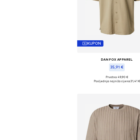
KUPON
DAN FOX APPAREL
35,91 €
Prvotno: 49,90 €
Dostupne veličine: S, M, L, XL, 
Posljednja najniža cijena:
31,41 €
Dodaj u košaricu