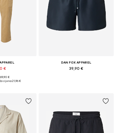
 APPAREL
DAN FOX APPAREL
90 €
39,90 €
 69,90 €
e: 33, 34, 35-36
Dostupne veličine: S, M, L, XL, XXL
a cijena:
21,96 €
košaricu
Dodaj u košaricu