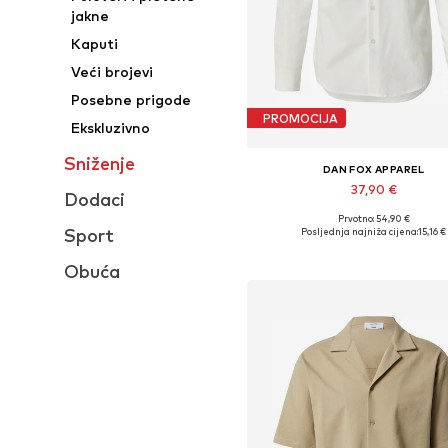
jakne
Kaputi
Veći brojevi
Posebne prigode
PROMOCIJA
Ekskluzivno
Sniženje
DAN FOX APPAREL
37,90 €
Dodaci
Prvotno: 54,90 €
Dostupne veličine: S, L, XL, X
Sport
Posljednja najniža cijena:
15,16 €
Dodaj u košaricu
Obuća