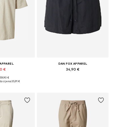
 APPAREL
DAN FOX APPAREL
90 €
34,90 €
 59,90 €
ne: S, M, L, XL
Dostupne veličine: S, M, L, XXL
a cijena:
35,91 €
košaricu
Dodaj u košaricu