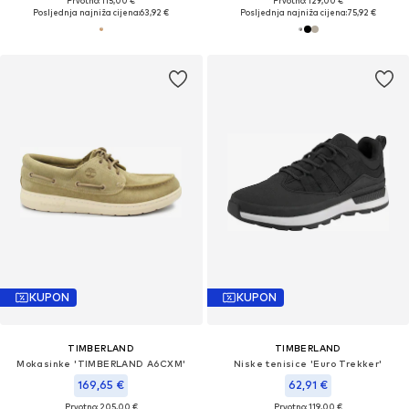
Prvotno: 115,00 €
Prvotno: 129,00 €
Posljednja najniža cijena:
63,92 €
Posljednja najniža cijena:
75,92 €
KUPON
KUPON
TIMBERLAND
TIMBERLAND
Mokasinke 'TIMBERLAND A6CXM'
Niske tenisice 'Euro Trekker'
169,65 €
62,91 €
Prvotno: 205,00 €
Prvotno: 119,00 €