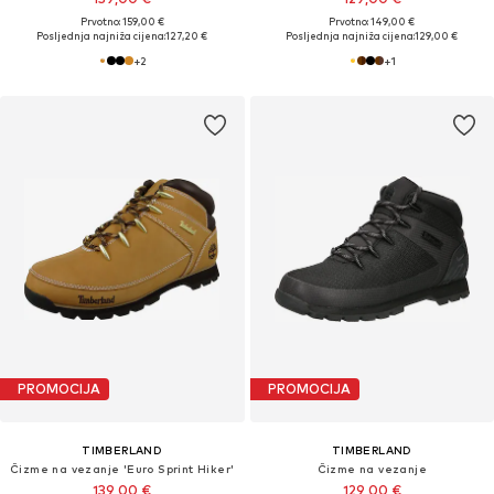
Prvotno: 159,00 €
Prvotno: 149,00 €
Posljednja najniža cijena:
127,20 €
Posljednja najniža cijena:
129,00 €
+
2
+
1
PROMOCIJA
PROMOCIJA
TIMBERLAND
TIMBERLAND
Čizme na vezanje 'Euro Sprint Hiker'
Čizme na vezanje
139,00 €
129,00 €