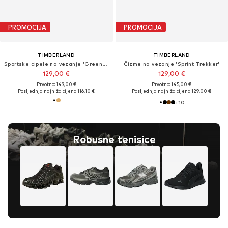
PROMOCIJA
PROMOCIJA
TIMBERLAND
TIMBERLAND
Sportske cipele na vezanje 'Greenstride Motion 6'
Čizme na vezanje 'Sprint Trekker'
129,00 €
129,00 €
Prvotno: 149,00 €
Prvotno: 145,00 €
Posljednja najniža cijena:
116,10 €
Posljednja najniža cijena:
129,00 €
+
10
Robusne tenisice