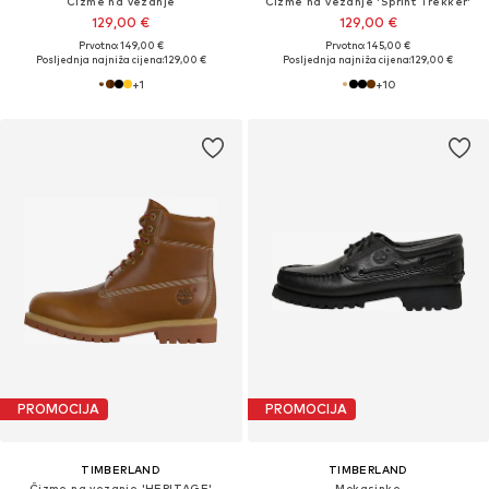
Čizme na vezanje
Čizme na vezanje 'Sprint Trekker'
129,00 €
129,00 €
Prvotno: 149,00 €
Prvotno: 145,00 €
Posljednja najniža cijena:
129,00 €
Posljednja najniža cijena:
129,00 €
+
1
+
10
PROMOCIJA
PROMOCIJA
TIMBERLAND
TIMBERLAND
Čizme na vezanje 'HERITAGE'
Mokasinke