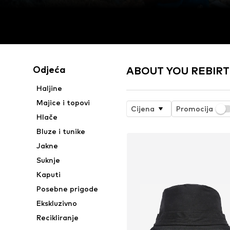
Odjeća
ABOUT YOU REBIRTH
Haljine
Majice i topovi
Cijena
Promocija
Hlače
Bluze i tunike
Jakne
Suknje
Kaputi
Posebne prigode
Ekskluzivno
Recikliranje