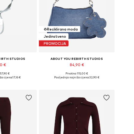
a
♻️
Reciklirana moda
Jedinstveno
PROMOCIJA
BIRTH STUDIOS
ABOUT YOU REBIRTH STUDIOS
90 €
84,90 €
 57,90 €
Prvotno: 115,00 €
e: 55-56, 57-58
Dostupne veličine: Einheitsgröße
ža cijena:
17,16 €
Posljednja najniža cijena:
32,90 €
košaricu
Dodaj u košaricu