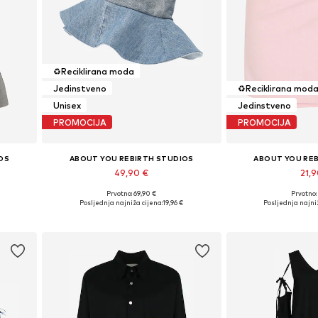
♻️
Reciklirana moda
Jedinstveno
♻️
Reciklirana mod
Unisex
Jedinstveno
PROMOCIJA
PROMOCIJA
OS
ABOUT YOU REBIRTH STUDIOS
ABOUT YOU RE
49,90 €
21,
Prvotno: 69,90 €
Prvotno:
Dostupne veličine: 57-58
Dostupne veli
€
Posljednja najniža cijena:
19,96 €
Posljednja najniž
Dodaj u košaricu
Dodaj u 