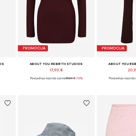
PROMOCIJA
PROMOCIJA
OS
ABOUT YOU REBIRTH STUDIOS
ABOUT YOU RE
17,90 €
20,
Posljednja najniža cijena:
59,90 €
-70%
Posljednja najniža 
40
Dostupne veličine: XS, S, M
Dostupne veliči
€
Dodaj u košaricu
Dodaj u 