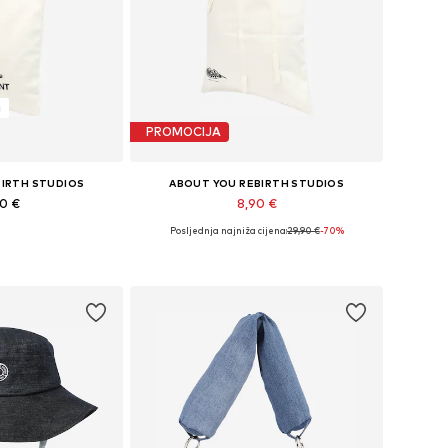
a
PROMOCIJA
BIRTH STUDIOS
ABOUT YOU REBIRTH STUDIOS
90 €
8,90 €
Posljednja najniža cijena:
29,90 €
-70%
ine: One Size
Dostupne veličine: Einheitsgröße
košaricu
Dodaj u košaricu