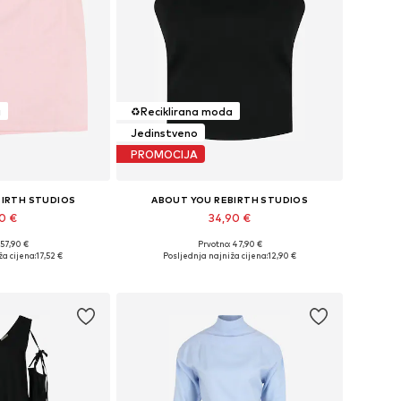
a
♻️
Reciklirana moda
Jedinstveno
PROMOCIJA
BIRTH STUDIOS
ABOUT YOU REBIRTH STUDIOS
90 €
34,90 €
 57,90 €
Prvotno: 47,90 €
čine: 36, 38
Dostupne veličine: M, L
a cijena:
17,52 €
Posljednja najniža cijena:
12,90 €
košaricu
Dodaj u košaricu