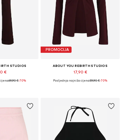
PROMOCIJA
BIRTH STUDIOS
ABOUT YOU REBIRTH STUDIOS
90 €
17,90 €
cijena:
69,90 €
-70%
Posljednja najniža cijena:
59,90 €
-70%
ne: 34, 36, 38
Dostupne veličine: XS, S
košaricu
Dodaj u košaricu