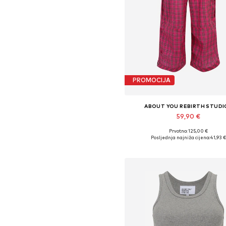
PROMOCIJA
ABOUT YOU REBIRTH STUDI
59,90 €
Prvotno: 125,00 €
Dostupne veličine: 34, 36, 38, 
Posljednja najniža cijena:
41,93 
Dodaj u košaricu