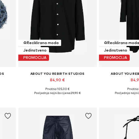
♻️
Reciklirana moda
♻️
Reciklirana mod
Jedinstveno
Jedinstveno
PROMOCIJA
PROMOCIJA
OS
ABOUT YOU REBIRTH STUDIOS
ABOUT YOU RE
84,90 €
84,
Prvotno: 105,00 €
Prvotno:
Dostupne veličine: S, M
Dostupne veli
Posljednja najniža cijena:
29,90 €
Posljednja najniž
Dodaj u košaricu
Dodaj u 