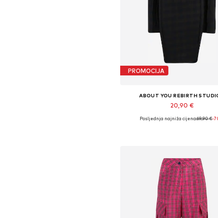
PROMOCIJA
ABOUT YOU REBIRTH STUDI
20,90 €
Posljednja najniža cijena:
69,90 €
-
Dostupne veličine: 34, 36, 38, 
Dodaj u košaricu