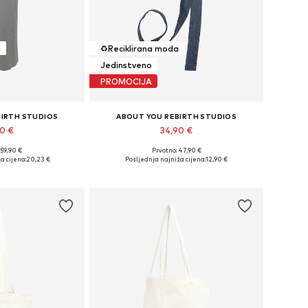
a
♻️
Reciklirana moda
Jedinstveno
PROMOCIJA
BIRTH STUDIOS
ABOUT YOU REBIRTH STUDIOS
90 €
34,90 €
 59,90 €
Prvotno: 47,90 €
ne: 36, 38, 40
Dostupne veličine: Einheitsgröße
a cijena:
20,23 €
Posljednja najniža cijena:
12,90 €
košaricu
Dodaj u košaricu