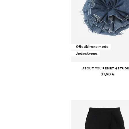
♻️
Reciklirana moda
Jedinstveno
ABOUT YOU REBIRTH STUDI
37,90 €
Dostupne veličine: One Size
Dodaj u košaricu