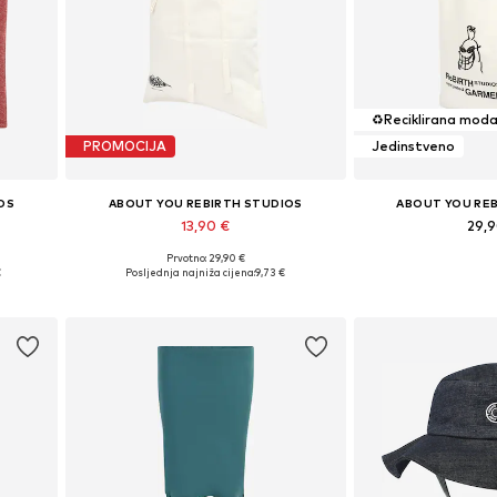
♻️
Reciklirana mod
PROMOCIJA
Jedinstveno
OS
ABOUT YOU REBIRTH STUDIOS
ABOUT YOU RE
13,90 €
29,
Prvotno: 29,90 €
L
Dostupne veličine: One Size
Dostupne velič
€
Posljednja najniža cijena:
9,73 €
Dodaj u košaricu
Dodaj u 