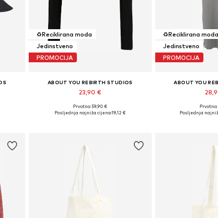
♻️
Reciklirana moda
♻️
Reciklirana mod
Jedinstveno
Jedinstveno
PROMOCIJA
PROMOCIJA
OS
ABOUT YOU REBIRTH STUDIOS
ABOUT YOU RE
23,90 €
28,
Prvotno: 59,90 €
Prvotno:
Dostupne veličine: XS, S, M, L
Dostupne veliči
Posljednja najniža cijena:
19,12 €
Posljednja najniž
Dodaj u košaricu
Dodaj u 