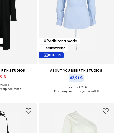
a
♻️
Reciklirana moda
Jedinstveno
KUPON
BIRTH STUDIOS
ABOUT YOU REBIRTH STUDIOS
90 €
62,91 €
 99,90 €
čine: 36, 38
Prvotno: 94,90 €
a cijena:
27,90 €
Dostupne veličine: L, XL
Posljednja najniža cijena:
26,90 €
košaricu
Dodaj u košaricu