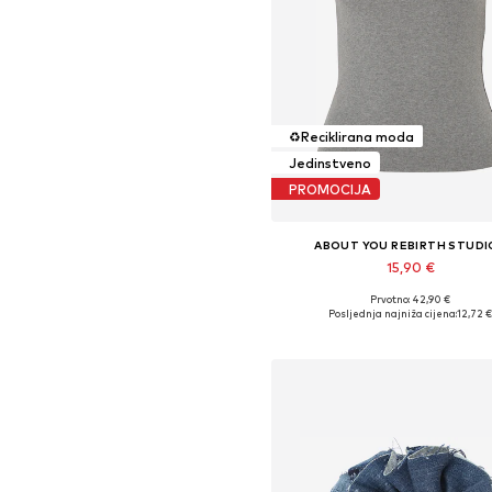
♻️
Reciklirana moda
Jedinstveno
PROMOCIJA
ABOUT YOU REBIRTH STUDI
15,90 €
Prvotno: 42,90 €
Dostupne veličine: S, L
Posljednja najniža cijena:
12,72 
Dodaj u košaricu