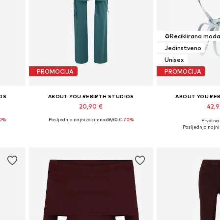
♻️
Reciklirana mod
Jedinstveno
Unisex
PROMOCIJA
PROMOCIJA
OS
ABOUT YOU REBIRTH STUDIOS
ABOUT YOU RE
20,90 €
42,
70%
Posljednja najniža cijena:
69,90 €
-70%
Prvotno:
40
Dostupne veličine: 34, 36, 38, 40
Dostupne veličin
Posljednja najni
Dodaj u košaricu
Dodaj u 