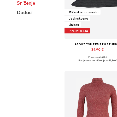
Sniženje
Dodaci
♻️
Reciklirana moda
Jedinstveno
Unisex
PROMOCIJA
ABOUT YOU REBIRTH STUDI
34,90 €
Prvotno: 47,90 €
Dostupne veličine: 55-60
Posljednja najniža cijena:
13,96 €
Dodaj u košaricu