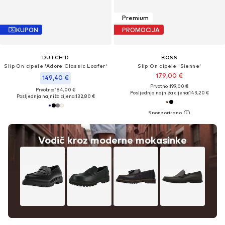
Premium
KUPON
PROMOCIJA
DUTCH'D
BOSS
Slip On cipele 'Adore Classic Loafer'
Slip On cipele 'Sienne'
179,00 €
149,40 €
Prvotno: 199,00 €
Prvotno: 184,00 €
Posljednja najniža cijena:
143,20 €
Posljednja najniža cijena:
132,80 €
Vodič kroz moderne mokasinke