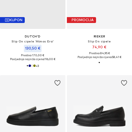
KUPON
PROMOCIJA
DUTCH'D
RIEKER
Slip On cipele 'Atmos Era'
Slip On cipele
74,90 €
130,50 €
Prvotno: 84,95 €
Prvotno: 170,00 €
Posljednja najniža cijena:
58,41 €
Posljednja najniža cijena:
116,00 €
+
3