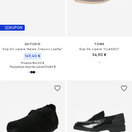
KUPON
DUTCH'D
TOMS
Slip On cipele 'Adore Classic Loafer'
Slip On cipele 'CLASSIC'
54,90 €
149,40 €
Prvotno: 184,00 €
Posljednja najniža cijena:
132,80 €