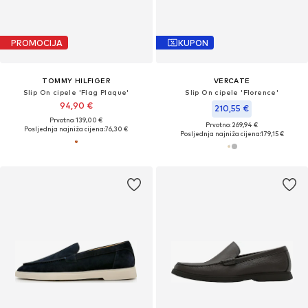
PROMOCIJA
KUPON
TOMMY HILFIGER
VERCATE
Slip On cipele 'Flag Plaque'
Slip On cipele 'Florence'
94,90 €
210,55 €
Prvotno: 139,00 €
Prvotno: 269,94 €
Posljednja najniža cijena:
76,30 €
Posljednja najniža cijena:
179,15 €