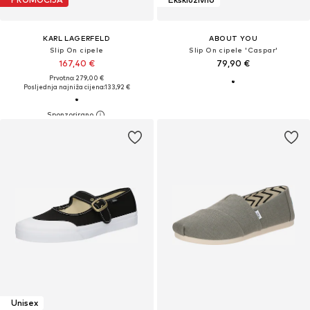
KARL LAGERFELD
ABOUT YOU
Slip On cipele
Slip On cipele 'Caspar'
167,40 €
79,90 €
Prvotno: 279,00 €
Posljednja najniža cijena:
133,92 €
Unisex