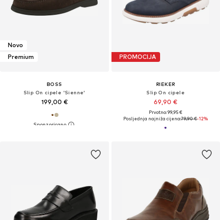
Novo
Premium
PROMOCIJA
BOSS
RIEKER
Slip On cipele 'Sienne'
Slip On cipele
199,00 €
69,90 €
Prvotno: 99,95 €
Posljednja najniža cijena:
79,90 €
-12%