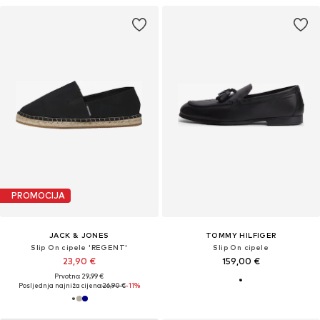
PROMOCIJA
JACK & JONES
TOMMY HILFIGER
Slip On cipele 'REGENT'
Slip On cipele
23,90 €
159,00 €
Prvotno: 29,99 €
Posljednja najniža cijena:
26,90 €
-11%