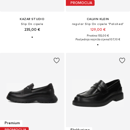
PROMOCIJA
KAZAR STUDIO
CALVIN KLEIN
Slip On cipele
regular Slip On cipele 'Polished'
235,00 €
129,00 €
Prvotno: 155,00 €
Posljednja najniža cijena:
107,10 €
Premium
PROMOCIJA
Ekskluzivno