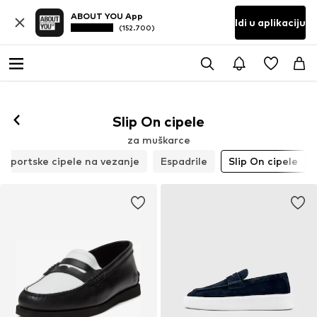
ABOUT YOU App
Idi u aplikaciju
(152.700)
Slip On cipele
za muškarce
Sportske cipele na vezanje
Espadrile
Slip On cipele