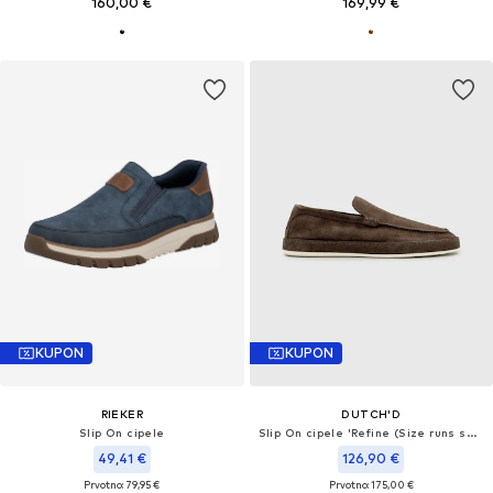
160,00 €
169,99 €
KUPON
KUPON
RIEKER
DUTCH'D
Slip On cipele
Slip On cipele 'Refine (Size runs small, order one size up)'
49,41 €
126,90 €
Prvotno: 79,95 €
Prvotno: 175,00 €