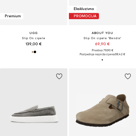
Ekskluzivno
Premium
PROMOCIJA
UGG
ABOUT YOU
Slip On cipele
Slip On cipele 'Bendix'
139,00 €
69,90 €
Prvotno: 79,90 €
Posljednja najniža cijena:
59,42 €