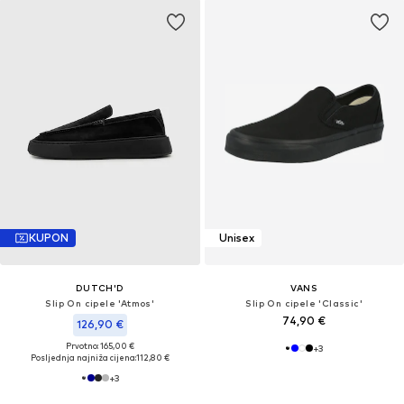
KUPON
Unisex
DUTCH'D
VANS
Slip On cipele 'Atmos'
Slip On cipele 'Classic'
74,90 €
126,90 €
Prvotno: 165,00 €
+
3
Posljednja najniža cijena:
112,80 €
+
3