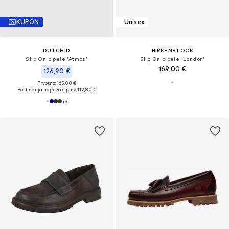
KUPON
Unisex
DUTCH'D
BIRKENSTOCK
Slip On cipele 'Atmos'
Slip On cipele 'London'
169,00 €
126,90 €
Prvotno: 165,00 €
Posljednja najniža cijena:
112,80 €
+
3