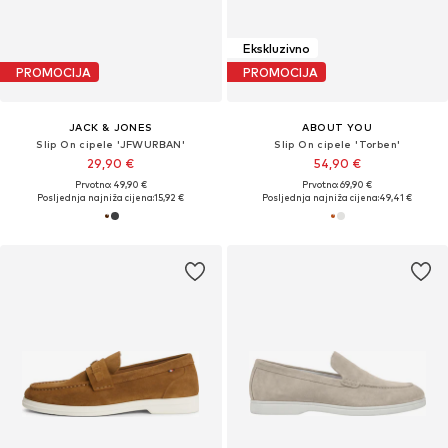
Ekskluzivno
PROMOCIJA
PROMOCIJA
JACK & JONES
ABOUT YOU
Slip On cipele 'JFWURBAN'
Slip On cipele 'Torben'
29,90 €
54,90 €
Prvotno: 49,90 €
Prvotno: 69,90 €
Posljednja najniža cijena:
15,92 €
Posljednja najniža cijena:
49,41 €