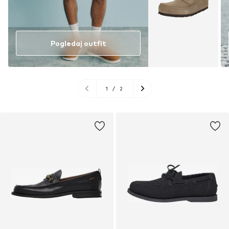
Pogledaj outfit
1
/
2