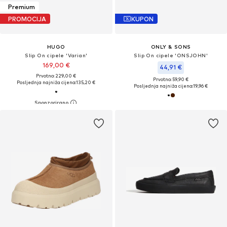
Premium
PROMOCIJA
KUPON
HUGO
ONLY & SONS
Slip On cipele 'Varian'
Slip On cipele 'ONSJOHN'
169,00 €
44,91 €
Prvotno: 229,00 €
Prvotno: 59,90 €
Posljednja najniža cijena:
135,20 €
Posljednja najniža cijena:
19,96 €