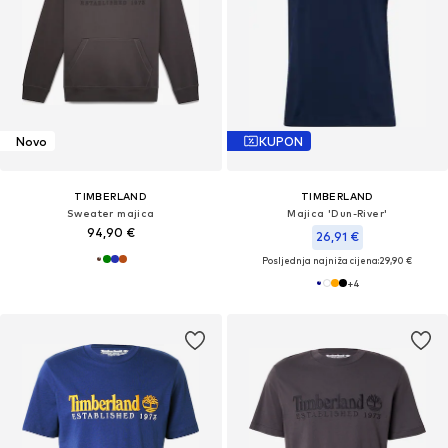
Novo
KUPON
TIMBERLAND
TIMBERLAND
Sweater majica
Majica 'Dun-River'
94,90 €
26,91 €
Posljednja najniža cijena:
29,90 €
+
4