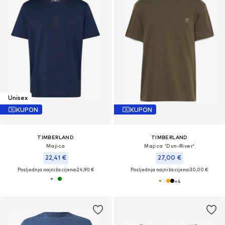
Unisex
KUPON
KUPON
TIMBERLAND
TIMBERLAND
Majica
Majica 'Dun-River'
22,41 €
27,00 €
Posljednja najniža cijena:
24,90 €
Posljednja najniža cijena:
30,00 €
+
4