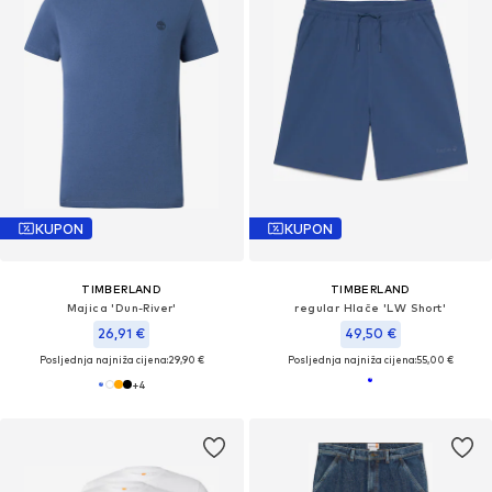
KUPON
KUPON
TIMBERLAND
TIMBERLAND
Majica 'Dun-River'
regular Hlače 'LW Short'
26,91 €
49,50 €
Posljednja najniža cijena:
29,90 €
Posljednja najniža cijena:
55,00 €
+
4