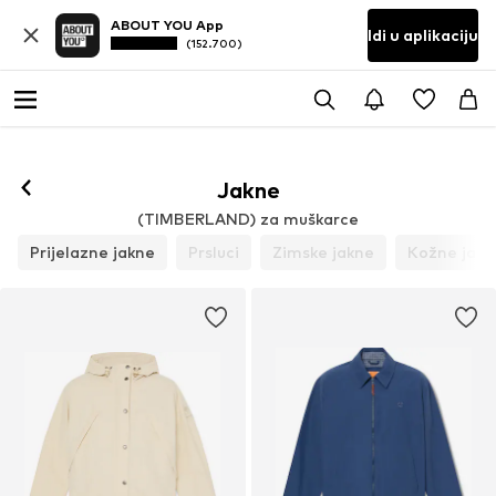
ABOUT YOU App
Idi u aplikaciju
(152.700)
Prati
Jakne
(TIMBERLAND) za muškarce
Prijelazne jakne
Prsluci
Zimske jakne
Kožne jakn