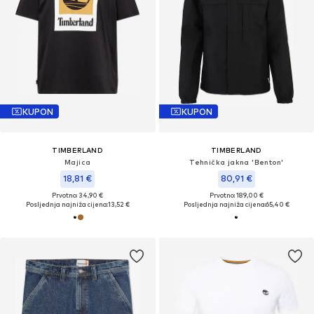
KUPON
KUPON
TIMBERLAND
TIMBERLAND
Majica
Tehnička jakna 'Benton'
18,81 €
80,91 €
Prvotno: 34,90 €
Prvotno: 189,00 €
Posljednja najniža cijena:
13,52 €
Posljednja najniža cijena:
65,40 €