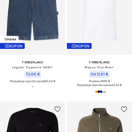
Unisex
KUPON
KUPON
TIMBERLAND
TIMBERLAND
regular Traperice '6A80'
Majica 'Dun-River'
72,00 €
Od 21,51 €
Posljednja najniža cijena:
80,00 €
Prvotno: 29,90 €
Posljednja najniža cijena:
20,32 €
+
4