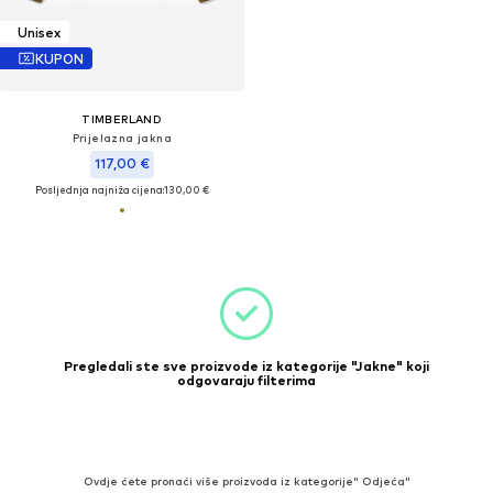
Unisex
KUPON
TIMBERLAND
Prijelazna jakna
117,00 €
Posljednja najniža cijena:
130,00 €
Pregledali ste sve proizvode iz kategorije "Jakne" koji
odgovaraju filterima
Ovdje ćete pronaći više proizvoda iz kategorije" Odjeća"