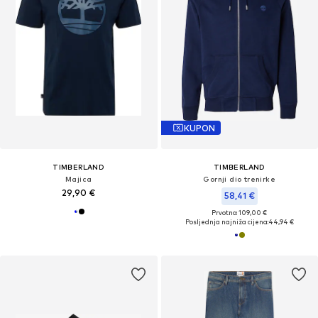
KUPON
TIMBERLAND
TIMBERLAND
Majica
Gornji dio trenirke
29,90 €
58,41 €
Prvotno: 109,00 €
Posljednja najniža cijena:
44,94 €