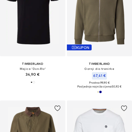
KUPON
TIMBERLAND
TIMBERLAND
Majica 'Dun-Riv'
Gornji dio trenirke
34,90 €
67,41 €
Prvotno: 99,90 €
Posljednja najniža cijena:
50,92 €