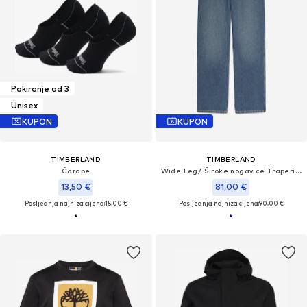
Pakiranje od 3
Unisex
KUPON
KUPON
TIMBERLAND
TIMBERLAND
Čarape
Wide Leg/ Široke nogavice Traperice
13,50 €
81,00 €
Posljednja najniža cijena:
15,00 €
Posljednja najniža cijena:
90,00 €