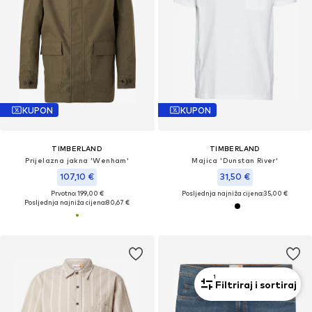
KUPON
KUPON
TIMBERLAND
TIMBERLAND
Prijelazna jakna 'Wenham'
Majica 'Dunstan River'
107,10 €
31,50 €
Prvotno: 199,00 €
Posljednja najniža cijena:
35,00 €
Posljednja najniža cijena:
80,67 €
1
Filtriraj i sortiraj