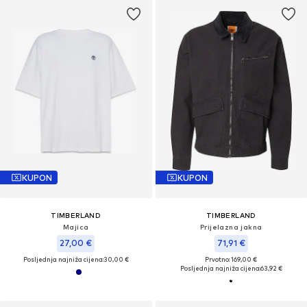
KUPON
KUPON
TIMBERLAND
TIMBERLAND
Majica
Prijelazna jakna
27,00 €
71,91 €
Posljednja najniža cijena:
30,00 €
Prvotno: 169,00 €
Posljednja najniža cijena:
63,92 €