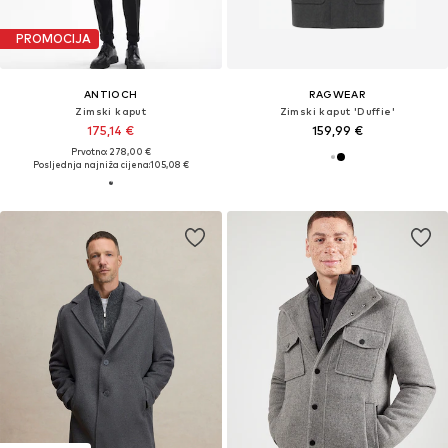
PROMOCIJA
ANTIOCH
RAGWEAR
Zimski kaput
Zimski kaput 'Duffie'
175,14 €
159,99 €
Prvotno: 278,00 €
Posljednja najniža cijena:
105,08 €