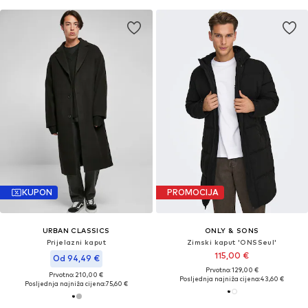
KUPON
PROMOCIJA
URBAN CLASSICS
ONLY & SONS
Prijelazni kaput
Zimski kaput 'ONSSeul'
115,00 €
Od 94,49 €
Prvotno: 129,00 €
Prvotno: 210,00 €
Posljednja najniža cijena:
43,60 €
Posljednja najniža cijena:
75,60 €