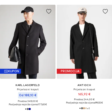
KUPON
PROMOCIJA
KARL LAGERFELD
ANTIOCH
Prijelazni kaput
Prijelazni kaput
165,92 €
Od 188,10 €
Prvotno: 244,00 €
Prvotno: 349,00 €
Posljednja najniža cijena:
99,55 €
Posljednja najniža cijena:
177,65 €
+
1