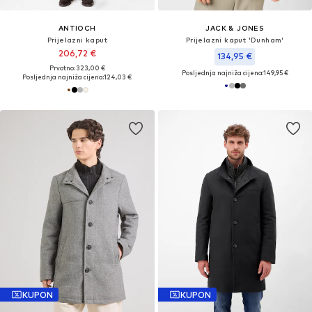
ANTIOCH
JACK & JONES
Prijelazni kaput
Prijelazni kaput 'Dunham'
206,72 €
134,95 €
Prvotno: 323,00 €
Posljednja najniža cijena:
149,95 €
Posljednja najniža cijena:
124,03 €
KUPON
KUPON