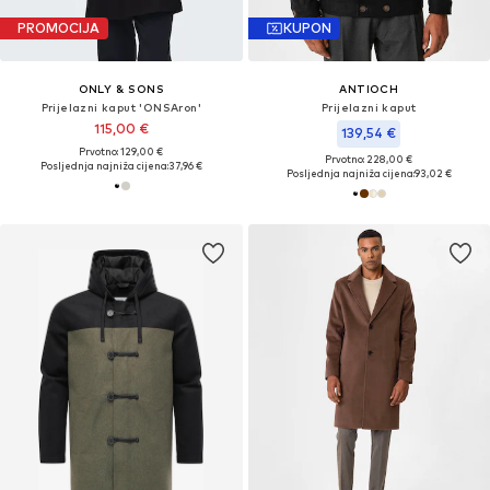
PROMOCIJA
KUPON
ONLY & SONS
ANTIOCH
Prijelazni kaput 'ONSAron'
Prijelazni kaput
115,00 €
139,54 €
Prvotno: 129,00 €
Prvotno: 228,00 €
Posljednja najniža cijena:
37,96 €
Posljednja najniža cijena:
93,02 €