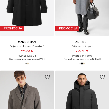
PROMOCIJA
PROMOCIJA
MANGO MAN
ANTIOCH
Prijelazni kaput 'Chayton'
Prijelazni kaput
99,90 €
205,91 €
Prvotno: 129,00 €
Prvotno: 349,00 €
Posljednja najniža cijena:
69,93 €
Posljednja najniža cijena:
123,55 €