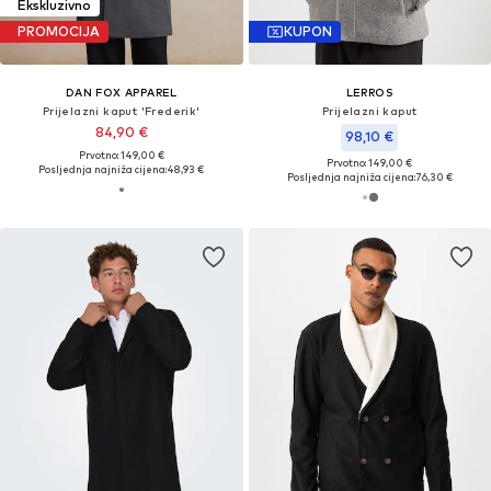
Ekskluzivno
PROMOCIJA
KUPON
DAN FOX APPAREL
LERROS
Prijelazni kaput 'Frederik'
Prijelazni kaput
84,90 €
98,10 €
Prvotno: 149,00 €
Prvotno: 149,00 €
Posljednja najniža cijena:
48,93 €
Posljednja najniža cijena:
76,30 €