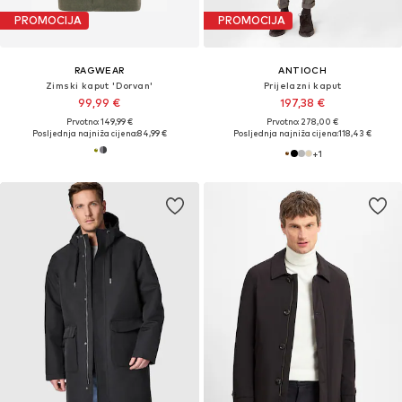
PROMOCIJA
PROMOCIJA
RAGWEAR
ANTIOCH
Zimski kaput 'Dorvan'
Prijelazni kaput
99,99 €
197,38 €
Prvotno: 149,99 €
Prvotno: 278,00 €
Posljednja najniža cijena:
84,99 €
Posljednja najniža cijena:
118,43 €
+
1