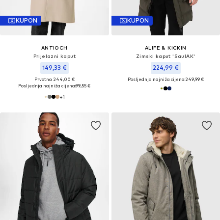
KUPON
KUPON
ANTIOCH
ALIFE & KICKIN
Prijelazni kaput
Zimski kaput 'SaulAK'
149,33 €
224,99 €
Prvotno: 244,00 €
Posljednja najniža cijena:
249,99 €
Posljednja najniža cijena:
99,55 €
+
1