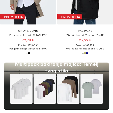
PROMOCIJA
PROMOCIJA
ONLY & SONS
RAGWEAR
Prijelazni kaput 'CHARLES'
Zimski kaput 'Parcan Twill'
79,90 €
119,99 €
Prvotno: 139,00 €
Prvotno: 149,99 €
Posljednja najniža cijena:
37,96 €
Posljednja najniža cijena:
101,99 €
Multipack pakiranja majica: Temelj
tvog stila