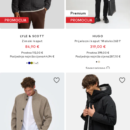
Premium
PROMOCIJA
PROMOCIJA
LYLE & SCOTT
HUGO
Zimski kaput
Prijelazni kaput 'Maluks2631'
84,90 €
319,00 €
Prvotno: 115,00 €
Prvotno: 399,00 €
Posljednja najniža cijena:
44,94 €
Posljednja najniža cijena:
287,10 €
+
1