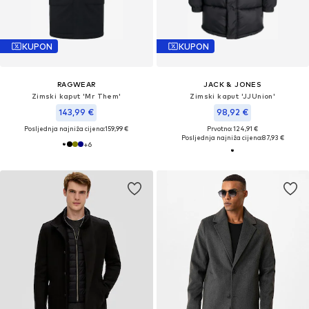
KUPON
KUPON
RAGWEAR
JACK & JONES
Zimski kaput 'Mr Them'
Zimski kaput 'JJUnion'
143,99 €
98,92 €
Posljednja najniža cijena:
159,99 €
Prvotno: 124,91 €
Posljednja najniža cijena:
87,93 €
+
6