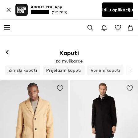
ABOUT YOU App
Idi u aplikaciju
(152.700)
Kaputi
za muškarce
Zimski kaputi
Prijelazni kaputi
Vuneni kaputi
Krat