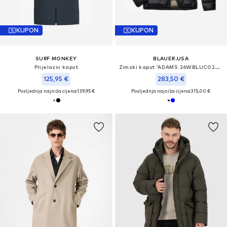
KUPON
KUPON
SURF MONKEY
BLAUER.USA
Prijelazni kaput
Zimski kaput 'ADAMS 26WBLUC02054'
125,95 €
283,50 €
Posljednja najniža cijena:
139,95 €
Posljednja najniža cijena:
315,00 €