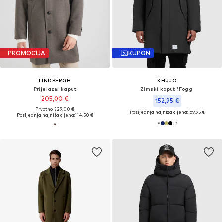
PROMOCIJA
KUPON
LINDBERGH
KHUJO
Prijelazni kaput
Zimski kaput 'Fogg'
205,00 €
152,95 €
Prvotno: 229,00 €
Posljednja najniža cijena:
169,95 €
Posljednja najniža cijena:
114,50 €
+
1