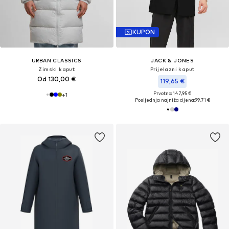
KUPON
URBAN CLASSICS
JACK & JONES
Zimski kaput
Prijelazni kaput
Od 130,00 €
119,65 €
Prvotno: 147,95 €
+
1
Posljednja najniža cijena:
99,71 €