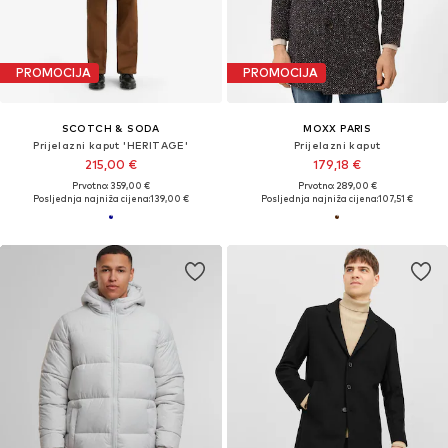
PROMOCIJA
PROMOCIJA
SCOTCH & SODA
MOXX PARIS
Prijelazni kaput 'HERITAGE'
Prijelazni kaput
215,00 €
179,18 €
Prvotno: 359,00 €
Prvotno: 289,00 €
Posljednja najniža cijena:
139,00 €
Posljednja najniža cijena:
107,51 €