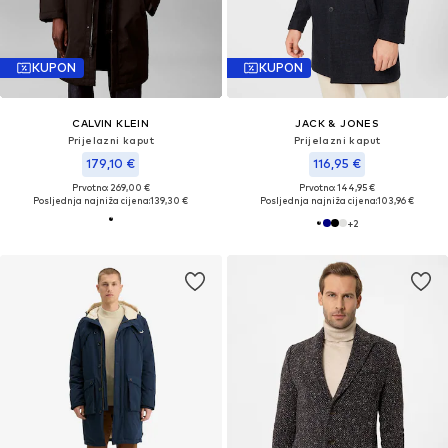
KUPON
KUPON
CALVIN KLEIN
JACK & JONES
Prijelazni kaput
Prijelazni kaput
179,10 €
116,95 €
Prvotno: 269,00 €
Prvotno: 144,95 €
Posljednja najniža cijena:
139,30 €
Posljednja najniža cijena:
103,96 €
+
2