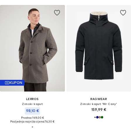
KUPON
LERROS
RAGWEAR
Zimski kaput
Zimski kaput 'Mr Cany'
159,99 €
98,10 €
Prvotno: 149,00 €
Posljednja najniža cijena:
76,30 €