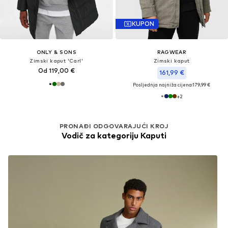
KUPON
ONLY & SONS
RAGWEAR
Zimski kaput 'Carl'
Zimski kaput
Od 119,00 €
161,99 €
Posljednja najniža cijena:
179,99 €
+
2
PRONAĐI ODGOVARAJUĆI KROJ
Vodič za kategoriju Kaputi