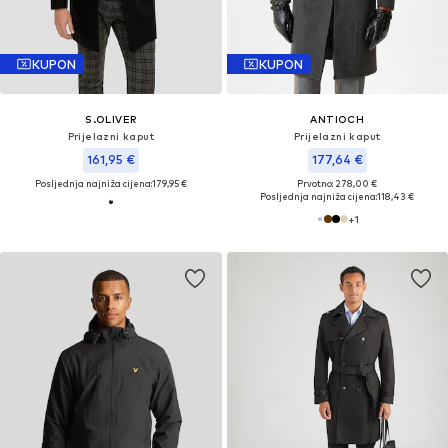
KUPON
KUPON
S.OLIVER
ANTIOCH
Prijelazni kaput
Prijelazni kaput
161,95 €
177,64 €
Posljednja najniža cijena:
179,95 €
Prvotno: 278,00 €
Posljednja najniža cijena:
118,43 €
+
1