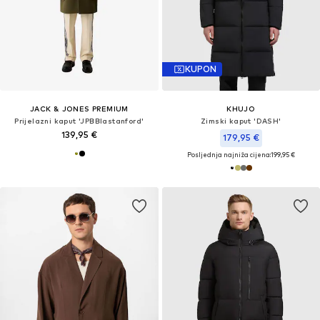
KUPON
JACK & JONES PREMIUM
KHUJO
Prijelazni kaput 'JPBBlastanford'
Zimski kaput 'DASH'
139,95 €
179,95 €
Posljednja najniža cijena:
199,95 €