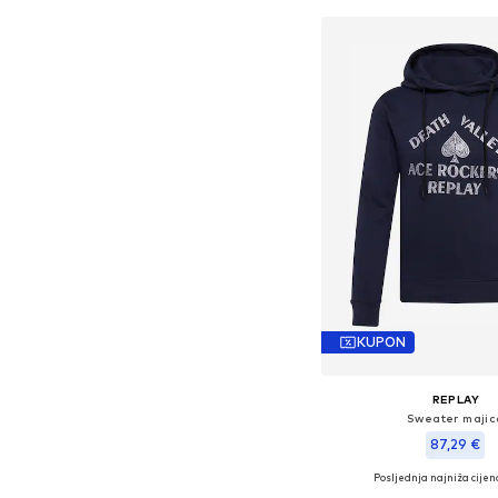
KUPON
REPLAY
Sweater majic
87,29 €
Posljednja najniža cijen
Dostupne veličine