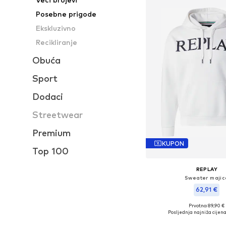
Posebne prigode
Ekskluzivno
Recikliranje
Obuća
Sport
Dodaci
Streetwear
Premium
KUPON
Top 100
REPLAY
Sweater majic
62,91 €
Prvotno: 89,90 €
Dostupne veličine:
Posljednja najniža cijena
Dodaj u košar