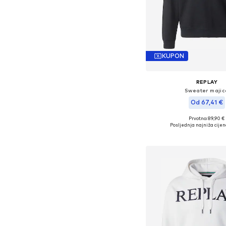
KUPON
REPLAY
Sweater majic
Od 67,41 €
Prvotno: 89,90 €
Dostupne veličine: M,
Posljednja najniža cijen
Dodaj u košar