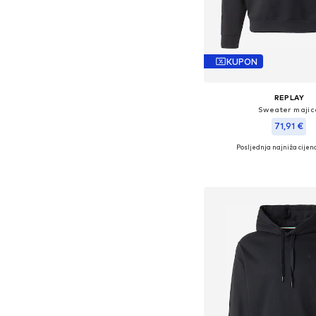
KUPON
REPLAY
Sweater majic
71,91 €
Posljednja najniža cijena
Dostupne veličine: S, 
Dodaj u košar