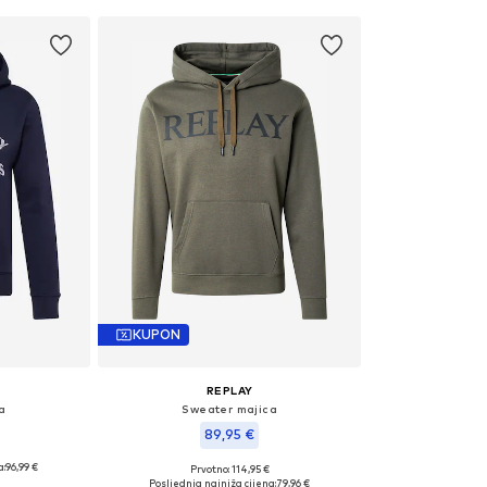
KUPON
REPLAY
a
Sweater majica
89,95 €
a:
96,99 €
Prvotno: 114,95 €
: XL
Dostupne veličine: M
Posljednja najniža cijena:
79,96 €