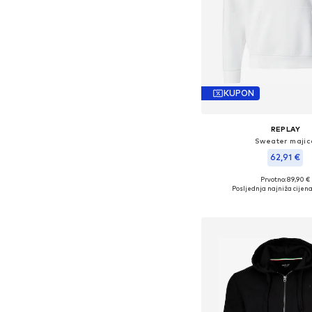
KUPON
REPLAY
Sweater majic
62,91 €
Prvotno: 89,90 €
Dostupne veličine:
Posljednja najniža cijena
Dodaj u košar