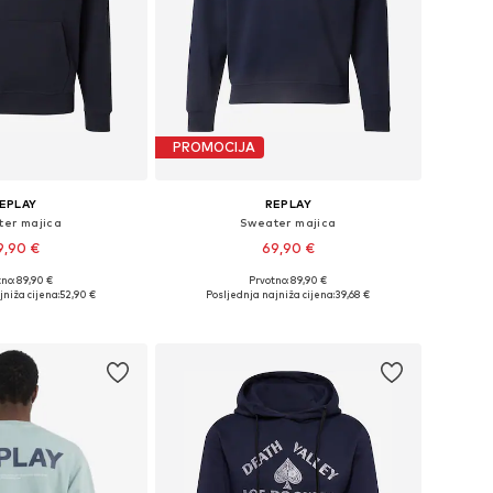
PROMOCIJA
EPLAY
REPLAY
er majica
Sweater majica
9,90 €
69,90 €
no: 89,90 €
Prvotno: 89,90 €
e veličine: S
Dostupne veličine: XL
jniža cijena:
52,90 €
Posljednja najniža cijena:
39,68 €
u košaricu
Dodaj u košaricu