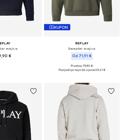
KUPON
EPLAY
REPLAY
er majica
Sweater majica
9,90 €
Od 71,91 €
Prvotno: 79,90 €
čine: S, M, L, XXL
Dostupne veličine: S, M, L, XL, XXL
Posljednja najniža cijena:
49,41 €
u košaricu
Dodaj u košaricu