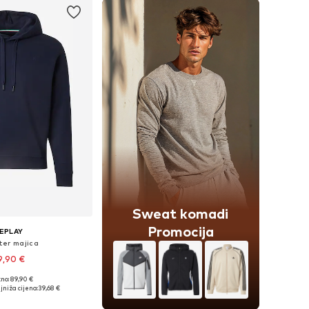
Sweat komadi
Promocija
EPLAY
er majica
9,90 €
no: 89,90 €
 veličine: XL
jniža cijena:
39,68 €
u košaricu