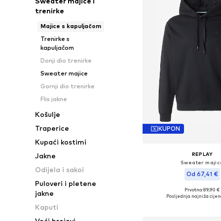
Sweater majice i
trenirke
Majice s kapuljačom
Trenirke s
kapuljačom
Donji dio trenirke
Sweater majice
Gornji dio trenirke
Flis jakne
Košulje
Traperice
KUPON
Kupaći kostimi
REPLAY
Jakne
Sweater majic
Odijela i sakoi
Od 67,41 €
Puloveri i pletene
Prvotno: 89,90 €
jakne
Dostupne veličine: M,
Posljednja najniža cijen
Dodaj u košar
Kaputi
Veći brojevi