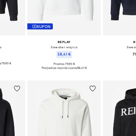
KUPON
REPLAY
R
a
Sweater majica
Sweat
58,41 €
7
:
79,90 €
Prvotno: 79,90 €
Dostupne veli
M, L, XXL
Dostupne veličine: M, L, XL, XXL
Posljednja najniža cijena:
58,41 €
Dodaj 
icu
Dodaj u košaricu