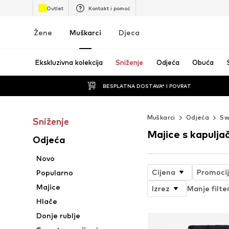
Outlet
Kontakt i pomoć
Žene
Muškarci
Djeca
Ekskluzivna kolekcija
Sniženje
Odjeća
Obuća
BESPLATNA DOSTAVA* I POVRAT
Muškarci
Odjeća
Sw
Sniženje
Majice s kapulj
Odjeća
Novo
Cijena
Promoci
Popularno
Majice
Izrez
Manje filte
Hlače
Donje rublje