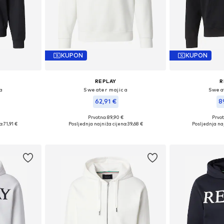
KUPON
KUPON
REPLAY
R
a
Sweater majica
Sweat
62,91 €
8
Prvotno: 89,90 €
Prvot
 L, XXL
Dostupne veličine: S, XXL
Dostupne v
a:
71,91 €
Posljednja najniža cijena:
39,68 €
Posljednja naj
icu
Dodaj u košaricu
Dodaj 