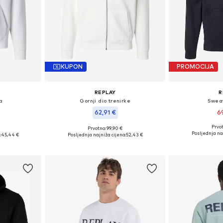
KUPON
PROMOCIJA
REPLAY
R
a
Gornji dio trenirke
Sweat
62,91 €
6
Prvot
Prvotno: 99,90 €
Dostupn
 S, M
Dostupne veličine: S, XXL
Posljednja na
:
45,44 €
Posljednja najniža cijena:
52,43 €
Dodaj 
icu
Dodaj u košaricu