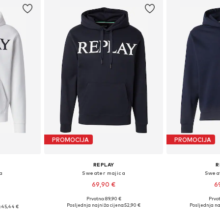
PROMOCIJA
PROMOCIJA
REPLAY
R
a
Sweater majica
Sweat
69,90 €
6
Prvotno: 89,90 €
Prvot
Dostupne veličine: S
Dostupne
 S, M
Posljednja najniža cijena:
52,90 €
Posljednja na
:
45,44 €
Dodaj u košaricu
Dodaj 
icu