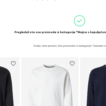
icu
Dodaj u košaricu
Pregledali ste sve proizvode iz kategorije "Majice s kapuljačom
Ovdje ćete pronaći više proizvoda iz kategorije" Sweater ma