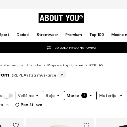
ABOUT
YOU
Sport
Dodaci
Streetwear
Premium
Top 100
Modne 
30 DANA PRAVO NA POVRAT
eater majice i trenirke
Majice s kapuljačom
REPLAY
ačom
(REPLAY) za muškarce
9
ja
Veličina
Boja
Marke
Materijal
1
ra
Poništi sve