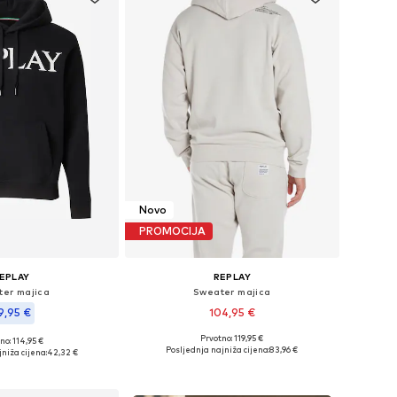
Novo
PROMOCIJA
EPLAY
REPLAY
er majica
Sweater majica
9,95 €
104,95 €
Prvotno: 119,95 €
no: 114,95 €
Dostupne veličine: L, XXL
eličine: M, XXL
Posljednja najniža cijena:
83,96 €
niža cijena:
42,32 €
Dodaj u košaricu
u košaricu