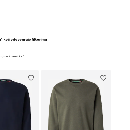
" koji odgovaraju filterima
jice i trenirke"