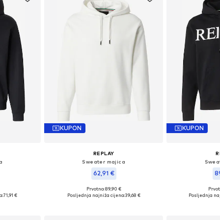
KUPON
KUPON
REPLAY
R
a
Sweater majica
Sweat
62,91 €
8
Prvotno: 89,90 €
Prvot
 L, XXL
Dostupne veličine: S, XXL
Dostupne v
a:
71,91 €
Posljednja najniža cijena:
39,68 €
Posljednja naj
icu
Dodaj u košaricu
Dodaj 