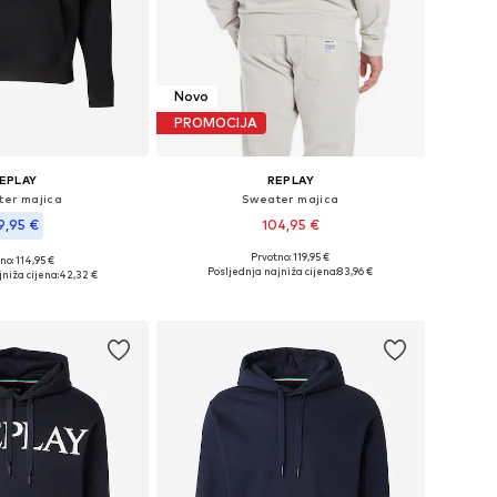
Novo
PROMOCIJA
EPLAY
REPLAY
er majica
Sweater majica
9,95 €
104,95 €
Prvotno: 119,95 €
no: 114,95 €
Dostupne veličine: L, XXL
eličine: M, XXL
Posljednja najniža cijena:
83,96 €
niža cijena:
42,32 €
Dodaj u košaricu
u košaricu