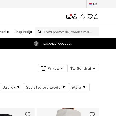
HR
1
marke
Inspiracija
PLAĆANJE POUZEĆEM
Prikaz
Sortiraj
Uzorak
Svojstva proizvoda
Style