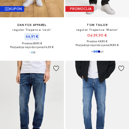
KUPON
PROMOCIJA
DAN FOX APPAREL
TOM TAILOR
regular Traperice 'Jack'
regular Traperice 'Marvin'
Od 39,90 €
44,91 €
Prvotno: 49,90 €
Prvotno: 69,90 €
Posljednja najniža cijena:
39,90 €
Posljednja najniža cijena:
34,93 €
+
1