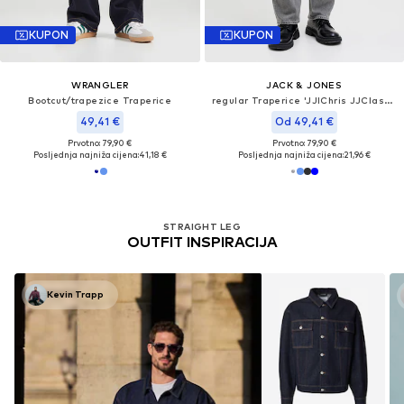
KUPON
KUPON
WRANGLER
JACK & JONES
Bootcut/trapezice Traperice
regular Traperice 'JJIChris JJClassic'
49,41 €
Od 49,41 €
Prvotno: 79,90 €
Prvotno: 79,90 €
Posljednja najniža cijena:
41,18 €
Posljednja najniža cijena:
21,96 €
STRAIGHT LEG
OUTFIT INSPIRACIJA
Kevin Trapp