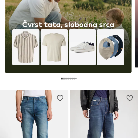
Čvrst tata, slobodna srca