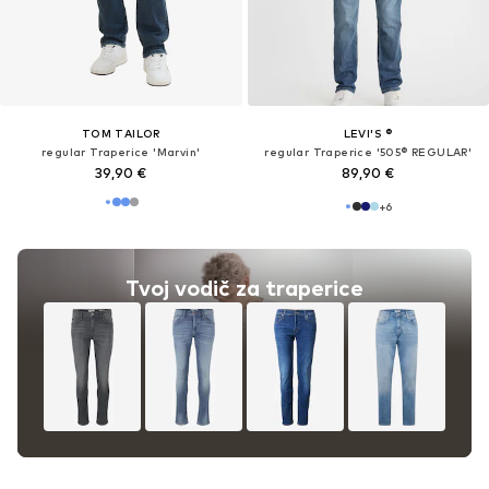
TOM TAILOR
LEVI'S ®
regular Traperice 'Marvin'
regular Traperice '505® REGULAR'
39,90 €
89,90 €
+
6
Tvoj vodič za traperice