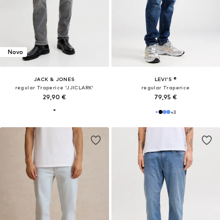
Novo
JACK & JONES
LEVI'S ®
regular Traperice 'JJICLARK'
regular Traperice
29,90 €
79,95 €
+
3