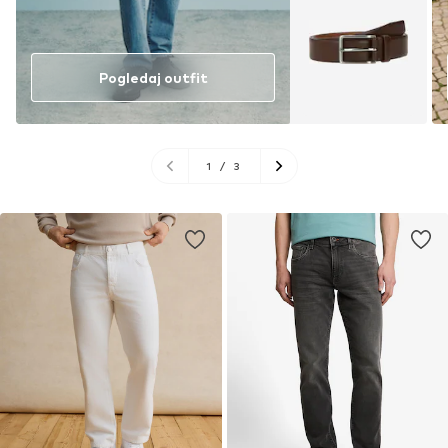
Pogledaj outfit
1
/
3