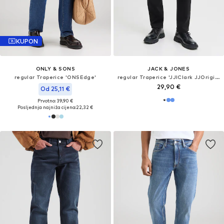
KUPON
ONLY & SONS
JACK & JONES
regular Traperice 'ONSEdge'
regular Traperice 'JJIClark JJOriginal'
29,90 €
Od 25,11 €
Prvotno: 39,90 €
Posljednja najniža cijena:
22,32 €