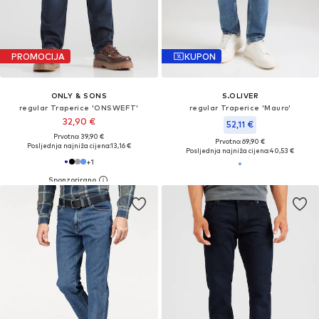
PROMOCIJA
KUPON
ONLY & SONS
S.OLIVER
regular Traperice 'ONSWEFT'
regular Traperice 'Mauro'
32,90 €
52,11 €
Prvotno: 39,90 €
Prvotno: 69,90 €
Posljednja najniža cijena:
13,16 €
Posljednja najniža cijena:
40,53 €
+
1