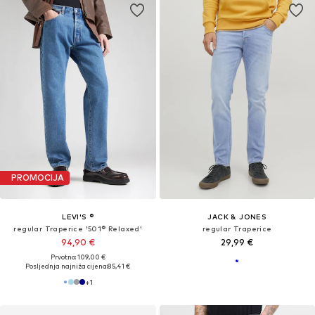
PROMOCIJA
LEVI'S ®
JACK & JONES
regular Traperice '501® Relaxed'
regular Traperice
94,90 €
29,99 €
Prvotno: 109,00 €
Posljednja najniža cijena:
85,41 €
+
1