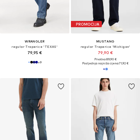
PROMOCIJA
WRANGLER
MUSTANG
regular Traperice 'TEXAS'
regular Traperice 'Michigan'
79,95 €
79,90 €
Prvotno: 89,90 €
+
9
Posljednja najniža cijena:
71,92 €