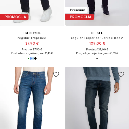
Premium
PROMOCIJA
PROMOCIJA
TRENDYOL
DIESEL
regular Traperice
regular Traperice 'Larkee-Beex'
27,90 €
109,00 €
Prvotno: 37,90 €
Prvotno: 139,00 €
Posljednja najniža cijena:
11,16 €
Posljednja najniža cijena:
71,91 €