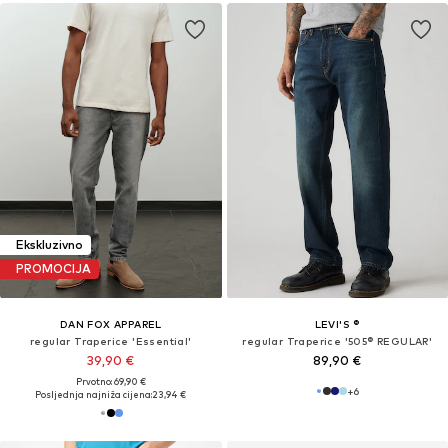
Ekskluzivno
PROMOCIJA
DAN FOX APPAREL
LEVI'S ®
regular Traperice 'Essential'
regular Traperice '505® REGULAR'
39,90 €
89,90 €
Prvotno: 69,90 €
+
6
Posljednja najniža cijena:
23,94 €