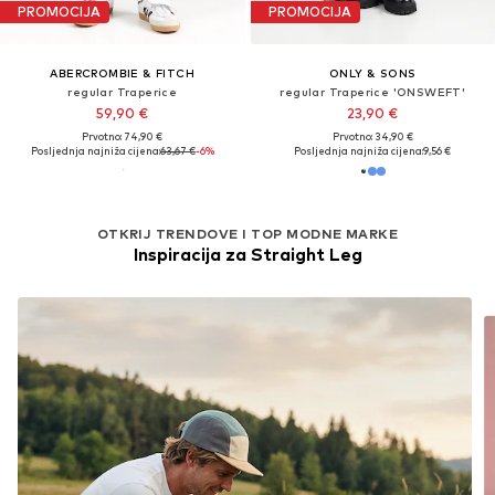
PROMOCIJA
PROMOCIJA
ABERCROMBIE & FITCH
ONLY & SONS
regular Traperice
regular Traperice 'ONSWEFT'
59,90 €
23,90 €
Prvotno: 74,90 €
Prvotno: 34,90 €
Posljednja najniža cijena:
63,67 €
-6%
Posljednja najniža cijena:
9,56 €
OTKRIJ TRENDOVE I TOP MODNE MARKE
Inspiracija za Straight Leg