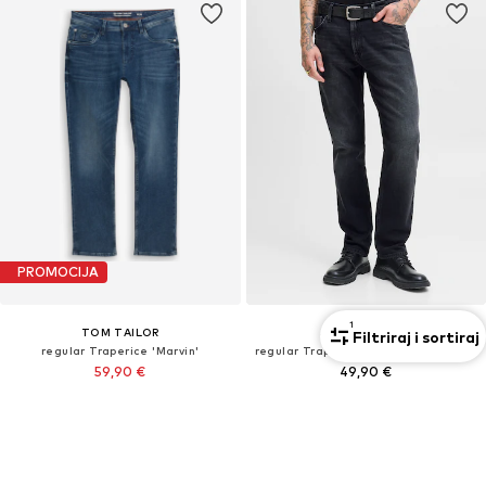
PROMOCIJA
1
TOM TAILOR
JACK & JONES
Filtriraj i sortiraj
regular Traperice 'Marvin'
regular Traperice 'JJICLARK JJORIGINAL'
59,90 €
49,90 €
Prvotno: 69,90 €
+
3
Posljednja najniža cijena:
53,91 €
+
2