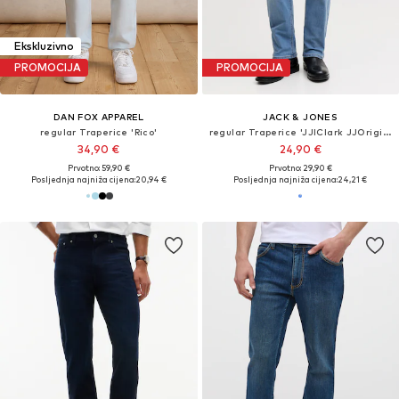
Ekskluzivno
PROMOCIJA
PROMOCIJA
DAN FOX APPAREL
JACK & JONES
regular Traperice 'Rico'
regular Traperice 'JJIClark JJOriginal'
34,90 €
24,90 €
Prvotno: 59,90 €
Prvotno: 29,90 €
Posljednja najniža cijena:
20,94 €
Posljednja najniža cijena:
24,21 €