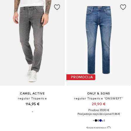
PROMOCIJA
CAMEL ACTIVE
ONLY & SONS
regular Traperice
regular Traperice 'ONSWEFT'
114,95 €
29,90 €
Prvotno: 39,90 €
Posljednja najniža cijena:
11,96 €
+
1