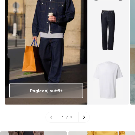
Pogledaj outfit
1
/
3