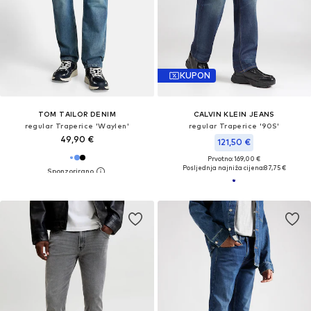
KUPON
TOM TAILOR DENIM
CALVIN KLEIN JEANS
regular Traperice 'Waylen'
regular Traperice '90S'
49,90 €
121,50 €
Prvotno: 169,00 €
Posljednja najniža cijena:
87,75 €