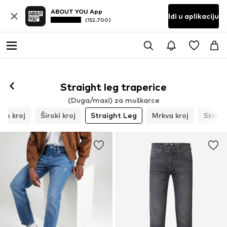
ABOUT YOU App
Idi u aplikaciju
(152.700)
Straight leg traperice
(Duga/maxi) za muškarce
lim kroj
Široki kroj
Straight Leg
Mrkva kroj
Skinny