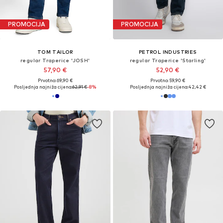
PROMOCIJA
PROMOCIJA
TOM TAILOR
PETROL INDUSTRIES
regular Traperice 'JOSH'
regular Traperice 'Starling'
57,90 €
52,90 €
Prvotno: 69,90 €
Prvotno: 59,90 €
Posljednja najniža cijena:
62,91 €
-8%
Posljednja najniža cijena:
42,42 €