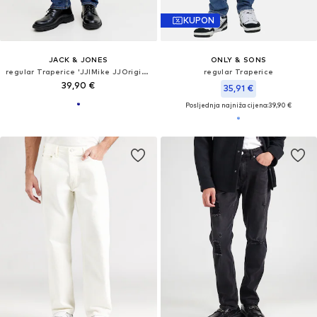
KUPON
JACK & JONES
ONLY & SONS
regular Traperice 'JJIMike JJOriginal'
regular Traperice
39,90 €
35,91 €
Posljednja najniža cijena:
39,90 €