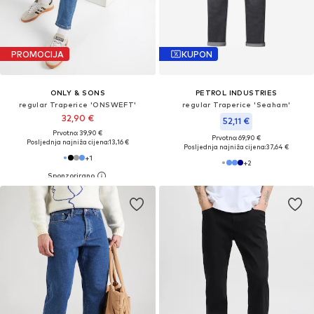
PROMOCIJA
KUPON
ONLY & SONS
PETROL INDUSTRIES
regular Traperice 'ONSWEFT'
regular Traperice 'Seaham'
32,90 €
52,11 €
Prvotno: 39,90 €
Prvotno: 69,90 €
Posljednja najniža cijena:
13,16 €
Posljednja najniža cijena:
37,64 €
+
1
+
2