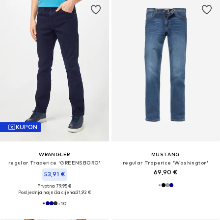
KUPON
WRANGLER
MUSTANG
regular Traperice 'GREENSBORO'
regular Traperice 'Washington'
69,90 €
53,91 €
Prvotno: 79,95 €
Posljednja najniža cijena:
31,92 €
+
10