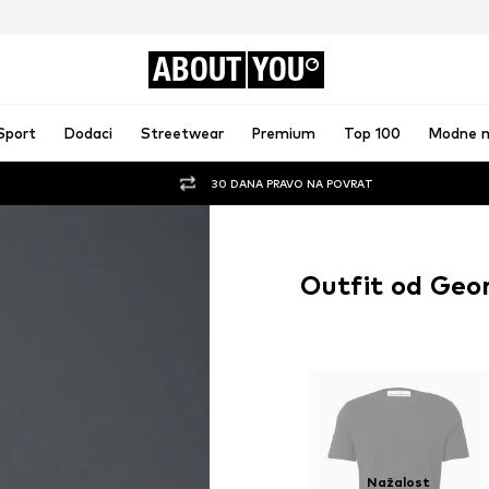
ABOUT
YOU
Sport
Dodaci
Streetwear
Premium
Top 100
Modne 
30 DANA PRAVO NA POVRAT
Outfit od Geo
Nažalost