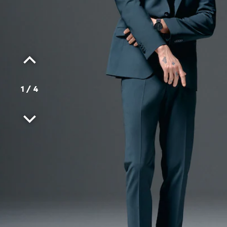
1
/
4