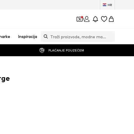
HR
1
marke
Inspiracija
PLAĆANJE POUZEĆEM
rge