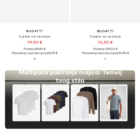
BUGATTI
BUGATTI
Cipele na vezanje
Cipele na vezanje
79,90 €
74,90 €
Prvotno: 89,90 €
Prvotno: 109,00 €
Posljednja najniža cijena:
53,91 €
Posljednja najniža cijena:
54,90 €
Multipack pakiranja majica: Temelj
tvog stila