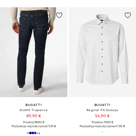
BUGATTI
BUGATTI
Slimfit Traperice
Regular Fit Košulja
89,90 €
54,90 €
Prvotno: 99,90 €
Prvotno: 79,90 €
Posljednja najniža cijena:
71,91 €
Posljednja najniža cijena:
47,92 €
+
4