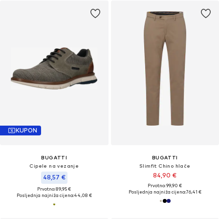
KUPON
BUGATTI
BUGATTI
Cipele na vezanje
Slimfit Chino hlače
84,90 €
48,57 €
Prvotno: 99,90 €
Prvotno: 89,95 €
Posljednja najniža cijena:
76,41 €
Posljednja najniža cijena:
44,08 €