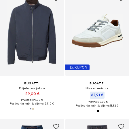
KUPON
BUGATTI
BUGATTI
Prijelazna jakna
Niske tenisice
139,00 €
62,91 €
Prvotno: 199,00 €
Prvotno: 84,90 €
Posljednja najniža cijena:
125,10 €
Posljednja najniža cijena:
55,92 €