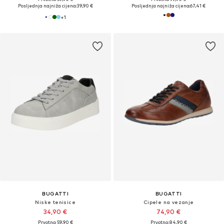
Posljednja najniža cijena:
39,90 €
Posljednja najniža cijena:
67,41 €
+
1
BUGATTI
BUGATTI
Niske tenisice
Cipele na vezanje
34,90 €
74,90 €
Prvotno: 59,90 €
Prvotno: 84,90 €