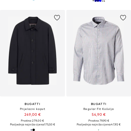
+
4
BUGATTI
BUGATTI
Prijelazni kaput
Regular Fit Košulja
249,00 €
54,90 €
Prvotno: 279,00 €
Prvotno: 79,90 €
Posljednja najniža cijena:
175,50 €
Posljednja najniža cijena:
47,92 €