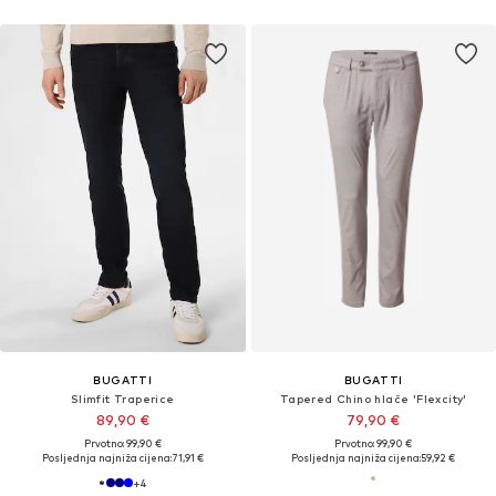
BUGATTI
BUGATTI
Slimfit Traperice
Tapered Chino hlače 'Flexcity'
89,90 €
79,90 €
Prvotno: 99,90 €
Prvotno: 99,90 €
Posljednja najniža cijena:
71,91 €
Posljednja najniža cijena:
59,92 €
+
4