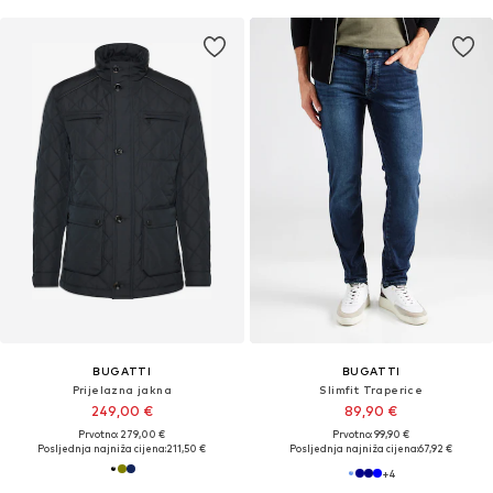
BUGATTI
BUGATTI
Prijelazna jakna
Slimfit Traperice
249,00 €
89,90 €
Prvotno: 279,00 €
Prvotno: 99,90 €
Posljednja najniža cijena:
211,50 €
Posljednja najniža cijena:
67,92 €
+
4