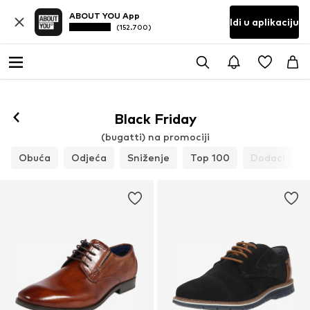
ABOUT YOU App
Idi u aplikaciju
(152.700)
Black Friday
(bugatti) na promociji
Obuća
Odjeća
Sniženje
Top 100
Dodaci