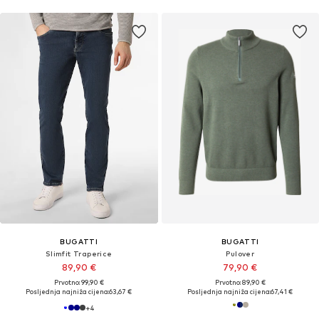
BUGATTI
BUGATTI
Slimfit Traperice
Pulover
89,90 €
79,90 €
Prvotno: 99,90 €
Prvotno: 89,90 €
Posljednja najniža cijena:
63,67 €
Posljednja najniža cijena:
67,41 €
+
4