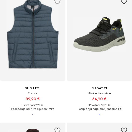
BUGATTI
BUGATTI
Prsluk
Niske tenisice
89,90 €
64,90 €
Prvotno: 99,90 €
Prvotno: 79,90 €
Posljednja najniža cijena:
71,91 €
Posljednja najniža cijena:
58,41 €