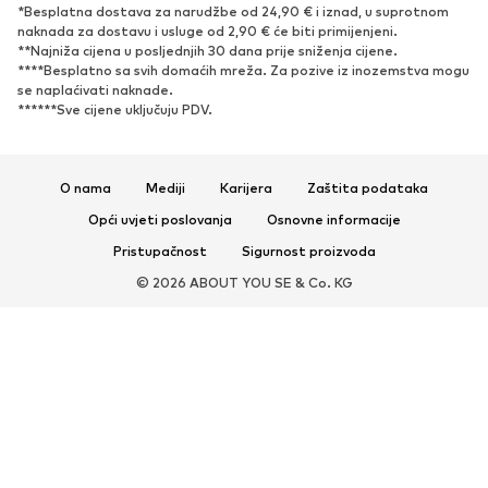
*Besplatna dostava za narudžbe od 24,90 € i iznad, u suprotnom
Otvorena obuća
Ekskluzivno
naknada za dostavu i usluge od 2,90 € će biti primijenjeni.
**Najniža cijena u posljednjih 30 dana prije sniženja cijene.
****Besplatno sa svih domaćih mreža. Za pozive iz inozemstva mogu
SPORT
se naplaćivati ​​naknade.
******Sve cijene uključuju PDV.
Sportska odjeća
Sportovi
Sportska obuća
Sportski dodaci
O nama
Mediji
Karijera
Zaštita podataka
DODACI
Opći uvjeti poslovanja
Osnovne informacije
Novo
Šilterice i kape
Pristupačnost
Sigurnost proizvoda
Remeni
Torbe i ruksaci
© 2026 ABOUT YOU SE & Co. KG
Satovi
Nakit
Sunčane naočale
Novčanici i etuiji
Kravate i dodaci
Šalovi i marame
Rukavice
Dodaci za dom
Ekskluzivno
Recikliranje
PREMIUM