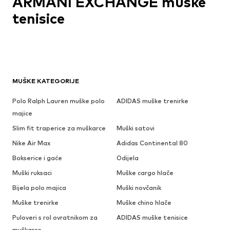
ARMANI EXCHANGE muške
tenisice
MUŠKE KATEGORIJE
Polo Ralph Lauren muške polo
ADIDAS muške trenirke
majice
Slim fit traperice za muškarce
Muški satovi
Nike Air Max
Adidas Continental 80
Bokserice i gaće
Odijela
Muški ruksaci
Muške cargo hlače
Bijela polo majica
Muški novčanik
Muške trenirke
Muške chino hlače
Puloveri s rol ovratnikom za
ADIDAS muške tenisice
muškarce