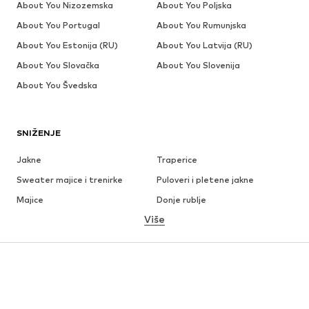
About You Nizozemska
About You Poljska
About You Portugal
About You Rumunjska
About You Estonija (RU)
About You Latvija (RU)
About You Slovačka
About You Slovenija
About You Švedska
SNIŽENJE
Jakne
Traperice
Sweater majice i trenirke
Puloveri i pletene jakne
Majice
Donje rublje
Više
Hlače
Košulje
Kaputi
Odijela i sakoi
Kupaći kostimi
Veći brojevi
Obuća
Sport
Dodaci
Premium