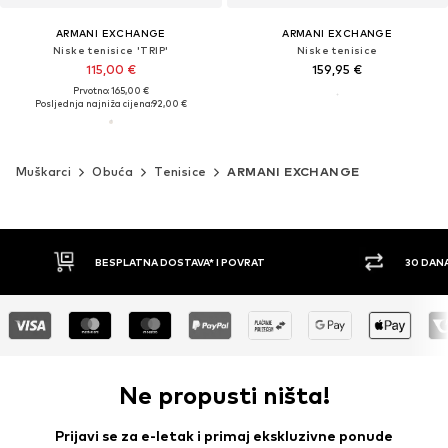
ARMANI EXCHANGE
ARMANI EXCHANGE
Niske tenisice 'TRIP'
Niske tenisice
115,00 €
159,95 €
Prvotno: 165,00 €
Posljednja najniža cijena:
92,00 €
Muškarci
Obuća
Tenisice
ARMANI EXCHANGE
30 DANA PRAVO NA POVRAT
PLAĆ
Ne propusti ništa!
Prijavi se za e-letak i primaj ekskluzivne ponude