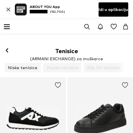
ABOUT YOU App
Idi u aplikaciju
(152.700)
Tenisice
(ARMANI EXCHANGE) za muškarce
Niske tenisice
Visoke tenisice
Slip On tenisice
P