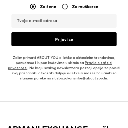
Za žene
Za muškarce
Tvoja e-mail adresa
Prijavi se
Želim primati ABOUT YOU e-letke o aktualnim trendovima,
ponudama i kupon kodovima u skladu sa
Pravila o zaštiti
privatnosti
. Na kraju svakog newslettera postoji opcija za povući
svoj pristanak i otkazati daljnje e-letke ili možeš to učiniti sa
slanjem poruke na
sluzbazakorisnike@aboutyou.hr
.