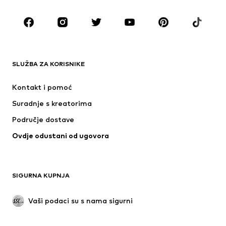
ODJEĆA
Novo
Popularno
Majice
Traperice
SLUŽBA ZA KORISNIKE
Jakne
Sweater majice i trenirke
Hlače
Košulje
Kontakt i pomoć
Donje rublje
Puloveri i pletene jakne
Suradnje s kreatorima
Odijela i sakoi
Kaputi
Područje dostave
Kupaći kostimi
Veći brojevi
Ovdje odustani od ugovora
Posebne prigode
Ekskluzivno
Recikliranje
OBUĆA
SIGURNA KUPNJA
Novo
Popularno
Vaši podaci su s nama sigurni
Visoke cipele i čizme
Tenisice
Niske cipele
Sportska obuća