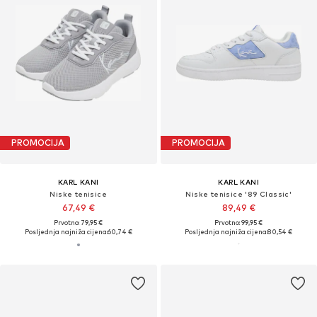
PROMOCIJA
PROMOCIJA
KARL KANI
KARL KANI
Niske tenisice
Niske tenisice '89 Classic'
67,49 €
89,49 €
Prvotno: 79,95 €
Prvotno: 99,95 €
Posljednja najniža cijena:
60,74 €
Posljednja najniža cijena:
80,54 €