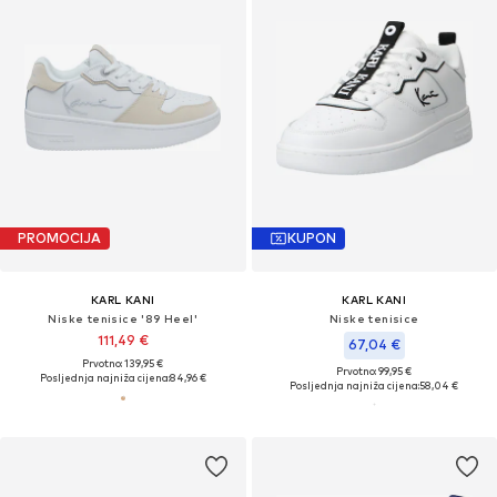
PROMOCIJA
KUPON
KARL KANI
KARL KANI
Niske tenisice '89 Heel'
Niske tenisice
111,49 €
67,04 €
Prvotno: 139,95 €
Prvotno: 99,95 €
Posljednja najniža cijena:
84,96 €
Posljednja najniža cijena:
58,04 €