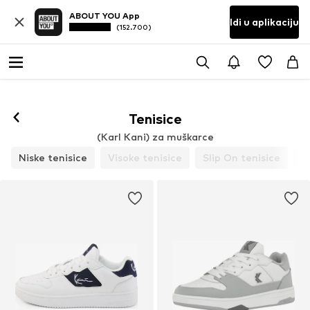
ABOUT YOU App
Idi u aplikaciju
(152.700)
Tenisice
(Karl Kani) za muškarce
Niske tenisice
Visoke tenisice
Slip On tenisice
P