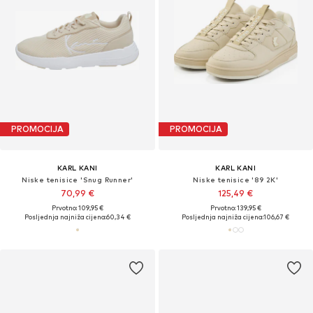
PROMOCIJA
PROMOCIJA
KARL KANI
KARL KANI
Niske tenisice 'Snug Runner'
Niske tenisice '89 2K'
70,99 €
125,49 €
Prvotno: 109,95 €
Prvotno: 139,95 €
Posljednja najniža cijena:
60,34 €
Posljednja najniža cijena:
106,67 €