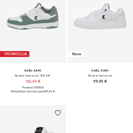
PROMOCIJA
Novo
KARL KANI
KARL KANI
Niske tenisice '89 2K'
Niske tenisice
125,49 €
99,95 €
Prvotno: 139,95 €
Posljednja najniža cijena:
91,34 €