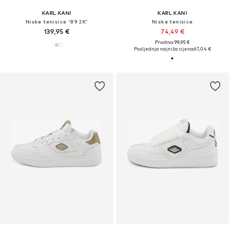
KARL KANI
KARL KANI
Niske tenisice '89 2K'
Niske tenisice
139,95 €
74,49 €
Prvotno: 99,95 €
Posljednja najniža cijena:
67,04 €