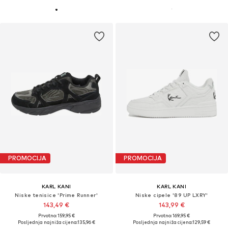
PROMOCIJA
PROMOCIJA
KARL KANI
KARL KANI
Niske tenisice 'Prime Runner'
Niske cipele '89 UP LXRY'
143,49 €
143,99 €
Prvotno: 159,95 €
Prvotno: 169,95 €
Posljednja najniža cijena:
135,96 €
Posljednja najniža cijena:
129,59 €