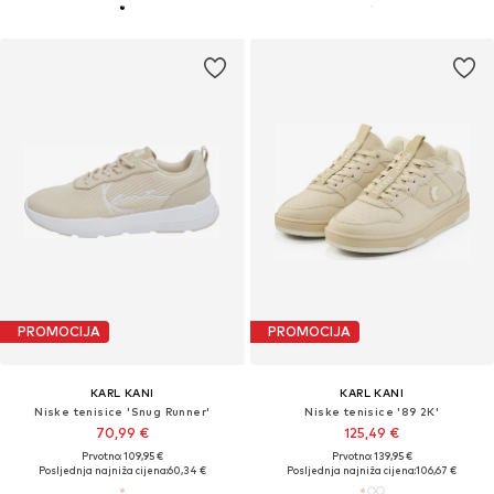
PROMOCIJA
PROMOCIJA
KARL KANI
KARL KANI
Niske tenisice 'Snug Runner'
Niske tenisice '89 2K'
70,99 €
125,49 €
Prvotno: 109,95 €
Prvotno: 139,95 €
Posljednja najniža cijena:
60,34 €
Posljednja najniža cijena:
106,67 €