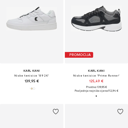
PROMOCIJA
KARL KANI
KARL KANI
Niske tenisice '89 2K'
Niske tenisice 'Prime Runner'
139,95 €
125,49 €
Prvotno: 139,95 €
Posljednja najniža cijena:
112,94 €