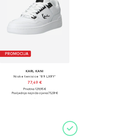
PROMOCIJA
KARL KANI
Niske tenisice '89 LXRY'
77,49 €
Prvotno: 129,95 €
Posljednja najniža cijena:
75,59 €