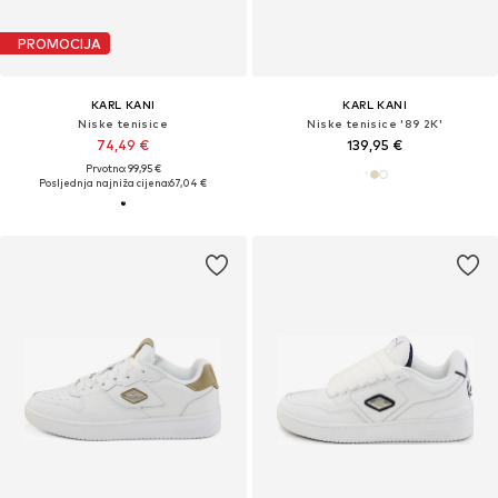
PROMOCIJA
KARL KANI
KARL KANI
Niske tenisice
Niske tenisice '89 2K'
74,49 €
139,95 €
Prvotno: 99,95 €
Posljednja najniža cijena:
67,04 €