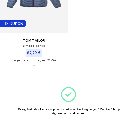
KUPON
TOM TAILOR
Zimska parka
87,29 €
Posljednja najniža cijena:
96,99 €
Pregledali ste sve proizvode iz kategorije "Parke" koji
odgovaraju filterima