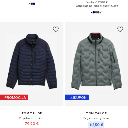
Prvotno: 139,00 €
Posljednja najniža cijena:
112,50 €
+
1
PROMOCIJA
KUPON
TOM TAILOR
TOM TAILOR
Prijelazna jakna
Prijelazna jakna
79,90 €
112,50 €