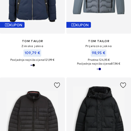
KUPON
KUPON
TOM TAILOR
TOM TAILOR
Zimska jakna
Prijelazna jakna
109,79 €
98,95 €
Posljednja najniža cijena:
121,99 €
Prvotno: 124,95 €
Posljednja najniža cijena:
87,96 €