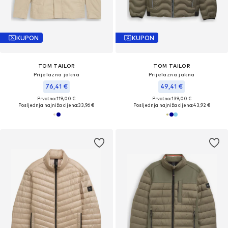
KUPON
KUPON
TOM TAILOR
TOM TAILOR
Prijelazna jakna
Prijelazna jakna
76,41 €
49,41 €
Prvotno: 119,00 €
Prvotno: 139,00 €
Posljednja najniža cijena:
33,96 €
Posljednja najniža cijena:
43,92 €