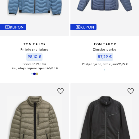
KUPON
KUPON
TOM TAILOR
TOM TAILOR
Prijelazna jakna
Zimska parka
98,10 €
87,29 €
Prvotno: 139,00 €
Posljednja najniža cijena:
96,99 €
Posljednja najniža cijena:
46,00 €