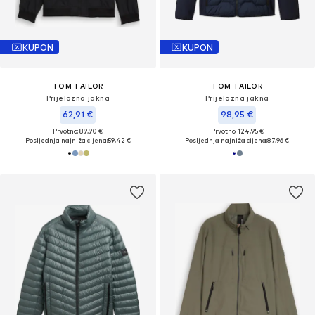
KUPON
KUPON
TOM TAILOR
TOM TAILOR
Prijelazna jakna
Prijelazna jakna
62,91 €
98,95 €
Prvotno: 89,90 €
Prvotno: 124,95 €
Posljednja najniža cijena:
59,42 €
Posljednja najniža cijena:
87,96 €