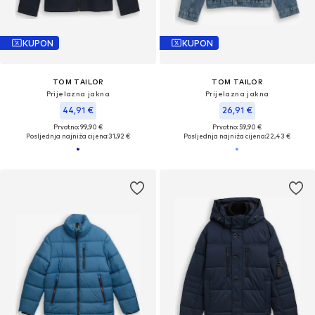
KUPON
KUPON
TOM TAILOR
TOM TAILOR
Prijelazna jakna
Prijelazna jakna
44,91 €
26,91 €
Prvotno: 99,90 €
Prvotno: 59,90 €
Posljednja najniža cijena:
31,92 €
Posljednja najniža cijena:
22,43 €