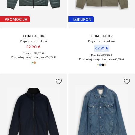
PROMOCIJA
KUPON
TOM TAILOR
TOM TAILOR
Prijelazna jakna
Prijelazna jakna
52,90 €
62,91 €
Prvotno: 89,90 €
Prvotno: 89,90 €
Posljednja najniža cijena:
27,92 €
Posljednja najniža cijena:
41,94 €