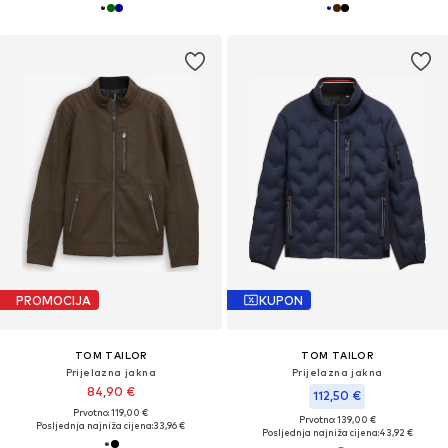
PROMOCIJA
KUPON
TOM TAILOR
TOM TAILOR
Prijelazna jakna
Prijelazna jakna
84,90 €
112,50 €
Prvotno: 119,00 €
Prvotno: 139,00 €
Posljednja najniža cijena:
33,96 €
Posljednja najniža cijena:
43,92 €