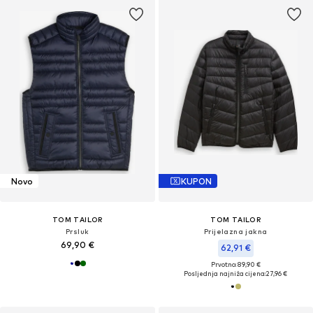
Novo
KUPON
TOM TAILOR
TOM TAILOR
Prsluk
Prijelazna jakna
69,90 €
62,91 €
Prvotno: 89,90 €
Posljednja najniža cijena:
27,96 €