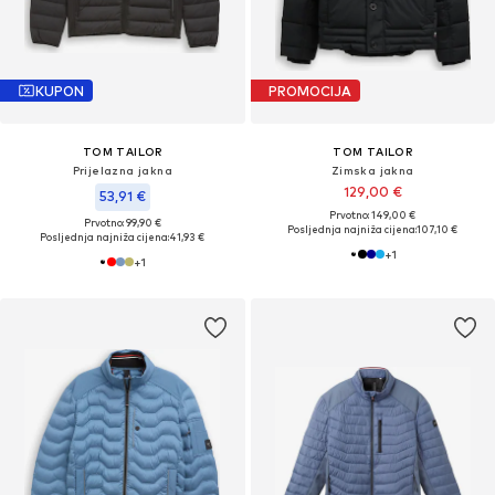
KUPON
PROMOCIJA
TOM TAILOR
TOM TAILOR
Prijelazna jakna
Zimska jakna
129,00 €
53,91 €
Prvotno: 149,00 €
Prvotno: 99,90 €
Posljednja najniža cijena:
107,10 €
Posljednja najniža cijena:
41,93 €
+
1
+
1