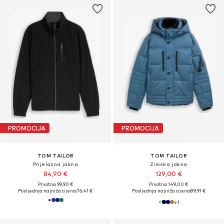
PROMOCIJA
PROMOCIJA
TOM TAILOR
TOM TAILOR
Prijelazna jakna
Zimska jakna
84,90 €
129,00 €
Prvotno: 99,90 €
Prvotno: 149,00 €
Posljednja najniža cijena:
76,41 €
Posljednja najniža cijena:
89,91 €
+
1