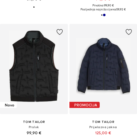
Prvotno: 99,90 €
Posljednja najniža cijena:
59,92 €
Novo
PROMOCIJA
TOM TAILOR
TOM TAILOR
Prsluk
Prijelazna jakna
99,90 €
125,00 €