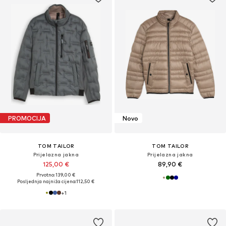
PROMOCIJA
Novo
TOM TAILOR
TOM TAILOR
Prijelazna jakna
Prijelazna jakna
125,00 €
89,90 €
Prvotno: 139,00 €
Posljednja najniža cijena:
112,50 €
+
1