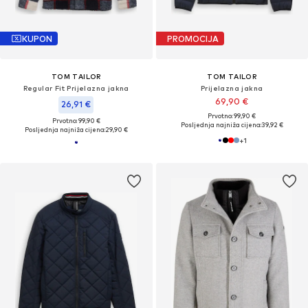
KUPON
PROMOCIJA
TOM TAILOR
TOM TAILOR
Regular Fit Prijelazna jakna
Prijelazna jakna
69,90 €
26,91 €
Prvotno: 99,90 €
Prvotno: 99,90 €
Posljednja najniža cijena:
39,92 €
Posljednja najniža cijena:
29,90 €
+
1