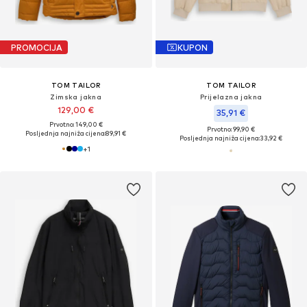
PROMOCIJA
KUPON
TOM TAILOR
TOM TAILOR
Zimska jakna
Prijelazna jakna
129,00 €
35,91 €
Prvotno: 149,00 €
Prvotno: 99,90 €
Posljednja najniža cijena:
89,91 €
Posljednja najniža cijena:
33,92 €
+
1