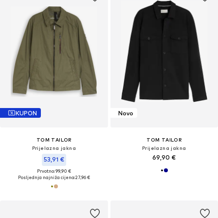
KUPON
Novo
TOM TAILOR
TOM TAILOR
Prijelazna jakna
Prijelazna jakna
69,90 €
53,91 €
Prvotno: 99,90 €
Posljednja najniža cijena:
27,96 €