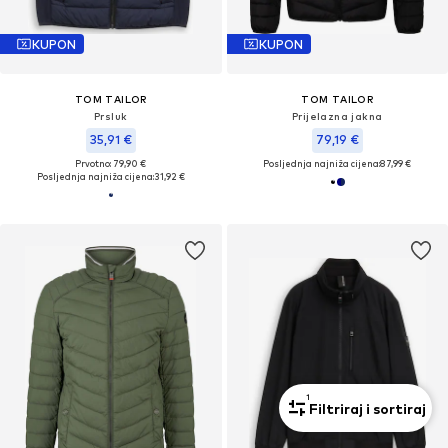
KUPON
KUPON
TOM TAILOR
TOM TAILOR
Prsluk
Prijelazna jakna
35,91 €
79,19 €
Prvotno: 79,90 €
Posljednja najniža cijena:
87,99 €
Posljednja najniža cijena:
31,92 €
1
Filtriraj i sortiraj