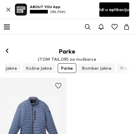
ABOUT YOU App
Idi u aplikaciju
(152.700)
Parke
(TOM TAILOR) za muškarce
er jakne
Kožne jakne
Parke
Bomber jakne
Prošiv