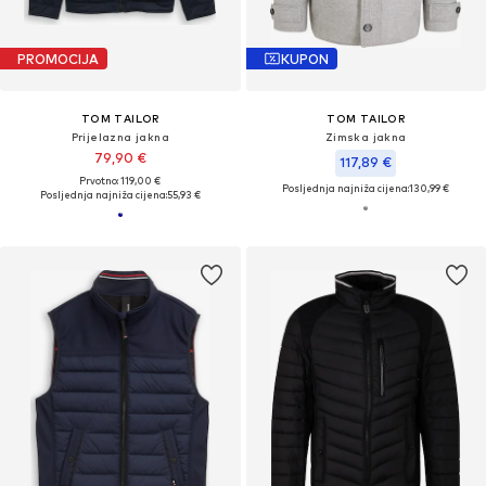
PROMOCIJA
KUPON
TOM TAILOR
TOM TAILOR
Prijelazna jakna
Zimska jakna
79,90 €
117,89 €
Prvotno: 119,00 €
Posljednja najniža cijena:
130,99 €
Posljednja najniža cijena:
55,93 €