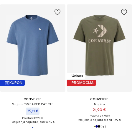
Unisex
KUPON
PROMOCIJA
CONVERSE
CONVERSE
Majica 'SNEAKER PATCH'
Majica
21,90 €
25,11 €
Prvotno: 24,90 €
Prvotno: 39,90 €
Posljednja najniža cijena:
11,92 €
Posljednja najniža cijena:
16,74 €
+
1