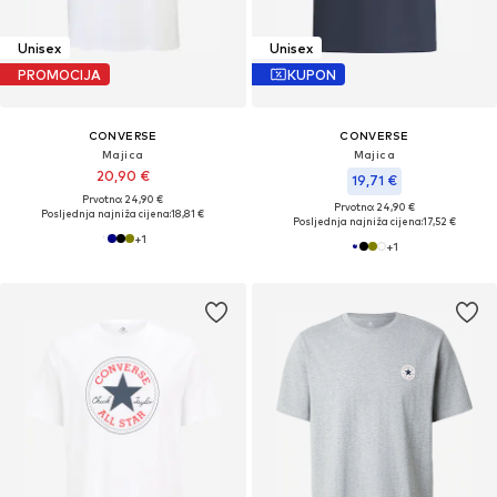
Unisex
Unisex
PROMOCIJA
KUPON
CONVERSE
CONVERSE
Majica
Majica
20,90 €
19,71 €
Prvotno: 24,90 €
Prvotno: 24,90 €
Posljednja najniža cijena:
18,81 €
Posljednja najniža cijena:
17,52 €
+
1
+
1