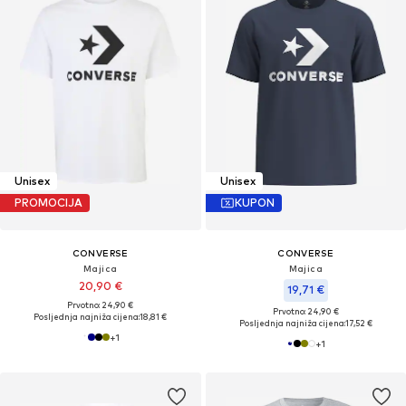
Unisex
Unisex
PROMOCIJA
KUPON
CONVERSE
CONVERSE
Majica
Majica
20,90 €
19,71 €
Prvotno: 24,90 €
Prvotno: 24,90 €
Posljednja najniža cijena:
18,81 €
Posljednja najniža cijena:
17,52 €
+
1
+
1