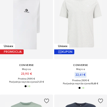
Unisex
Unisex
PROMOCIJA
KUPON
CONVERSE
CONVERSE
Majica
Majica
23,90 €
22,41 €
Prvotno: 29,90 €
Prvotno: 29,90 €
Posljednja najniža cijena:
21,51 €
Posljednja najniža cijena:
18,68 €