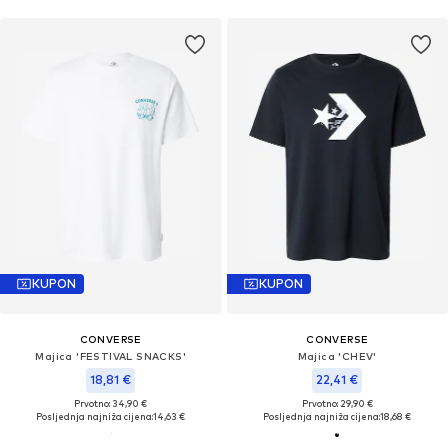
KUPON
KUPON
CONVERSE
CONVERSE
Majica 'FESTIVAL SNACKS'
Majica 'CHEV'
18,81 €
22,41 €
Prvotno: 34,90 €
Prvotno: 29,90 €
Posljednja najniža cijena:
14,63 €
Posljednja najniža cijena:
18,68 €