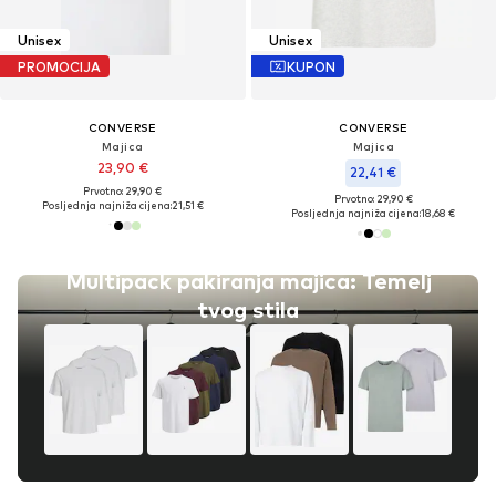
Unisex
Unisex
PROMOCIJA
KUPON
CONVERSE
CONVERSE
Majica
Majica
23,90 €
22,41 €
Prvotno: 29,90 €
Prvotno: 29,90 €
Posljednja najniža cijena:
21,51 €
Posljednja najniža cijena:
18,68 €
Multipack pakiranja majica: Temelj
tvog stila