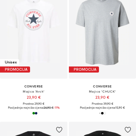
Unisex
PROMOCIJA
PROMOCIJA
CONVERSE
CONVERSE
Majica 'Arch'
Majica 'CHUCK'
23,90 €
23,90 €
Prvotno: 29,90 €
Prvotno: 39,90 €
Posljednja najniža cijena:
26,90 €
-11%
Posljednja najniža cijena:
15,90 €