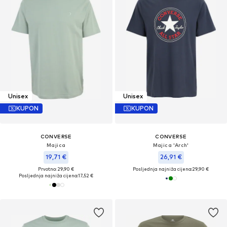
Unisex
Unisex
KUPON
KUPON
CONVERSE
CONVERSE
Majica
Majica 'Arch'
19,71 €
26,91 €
Prvotno: 29,90 €
Posljednja najniža cijena:
29,90 €
Posljednja najniža cijena:
17,52 €