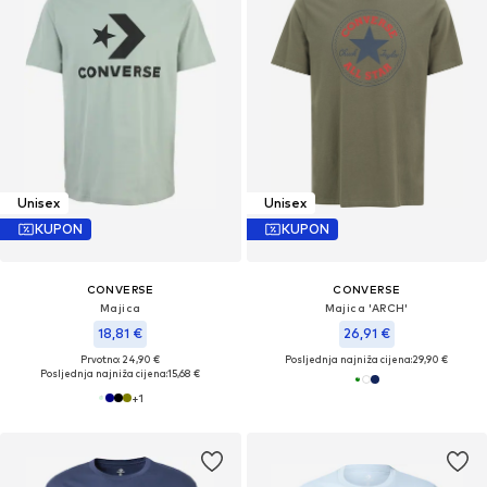
Unisex
Unisex
KUPON
KUPON
CONVERSE
CONVERSE
Majica
Majica 'ARCH'
18,81 €
26,91 €
Prvotno: 24,90 €
Posljednja najniža cijena:
29,90 €
Posljednja najniža cijena:
15,68 €
+
1