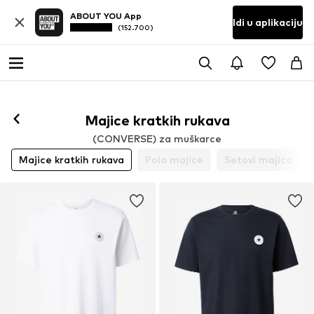
ABOUT YOU App
Idi u aplikaciju
(152.700)
Majice kratkih rukava
(CONVERSE) za muškarce
Majice kratkih rukava
Polo majice
Setovi majica