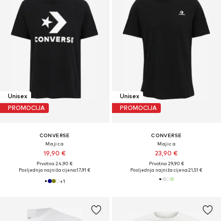
Unisex
Unisex
PROMOCIJA
PROMOCIJA
CONVERSE
CONVERSE
Majica
Majica
19,90 €
23,90 €
Prvotno: 24,90 €
Prvotno: 29,90 €
Posljednja najniža cijena:
17,91 €
Posljednja najniža cijena:
21,51 €
+
1