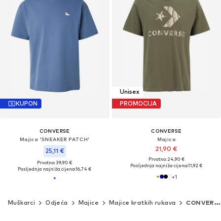
Unisex
KUPON
PROMOCIJA
CONVERSE
CONVERSE
Majica 'SNEAKER PATCH'
Majica
21,90 €
25,11 €
Prvotno: 24,90 €
Prvotno: 39,90 €
Posljednja najniža cijena:
11,92 €
Posljednja najniža cijena:
16,74 €
+
1
Muškarci
Odjeća
Majice
Majice kratkih rukava
CONVERSE