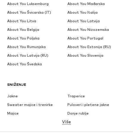
About You Luksemburg
About You Mađarska
About You Švicarska (IT)
About You Italija
About You Litva
About You Latvija
About You Belgija
About You Nizozemska
About You Poljska
About You Portugal
About You Rumunjska
About You Estonija (RU)
About You Latvija (RU)
About You Slovenija
About You Švedska
SNIŽENJE
Jakne
Traperice
Sweater majice i trenirke
Puloveri i pletene jakne
Majice
Donje rublje
Više
Hlače
Košulje
Kaputi
Odijela i sakoi