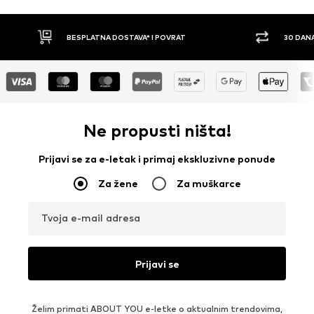
30 DANA PRAVO NA POVRAT
PLAĆ
Ne propusti ništa!
Prijavi se za e-letak i primaj ekskluzivne ponude
Za žene
Za muškarce
Tvoja e-mail adresa
Prijavi se
Želim primati ABOUT YOU e-letke o aktualnim trendovima,