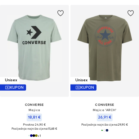
Unisex
Unisex
KUPON
KUPON
CONVERSE
CONVERSE
Majica
Majica 'ARCH'
18,81 €
26,91 €
Prvotno: 24,90 €
Posljednja najniža cijena:
29,90 €
Posljednja najniža cijena:
15,68 €
+
1