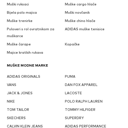
Muški ruksaci
Muške cargo hlače
Bijela polo majica
Muški novčanik
Muške trenirke
Muške chino hlače
Puloveri s rol ovratnikom za
ADIDAS muške tenisice
muškarce
Muške čarape
Kopačke
Majice kratkih rukava
MUŠKE MODNE MARKE
ADIDAS ORIGINALS
PUMA
VANS
DAN FOX APPAREL
JACK & JONES
LACOSTE
NIKE
POLO RALPH LAUREN
TOM TAILOR
TOMMY HILFIGER
SKECHERS
SUPERDRY
CALVIN KLEIN JEANS
ADIDAS PERFORMANCE