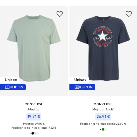
Unisex
Unisex
KUPON
KUPON
CONVERSE
CONVERSE
Majica
Majica 'Arch'
19,71 €
26,91 €
Prvotno: 29,90 €
Posljednja najniža cijena:
29,90 €
Posljednja najniža cijena:
17,52 €