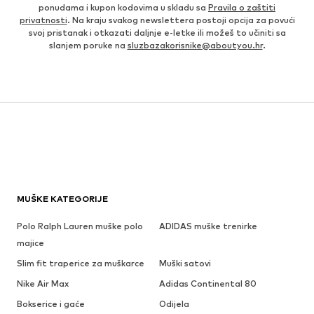
ponudama i kupon kodovima u skladu sa
Pravila o zaštiti
privatnosti
. Na kraju svakog newslettera postoji opcija za povući
svoj pristanak i otkazati daljnje e-letke ili možeš to učiniti sa
slanjem poruke na
sluzbazakorisnike@aboutyou.hr
.
MUŠKE KATEGORIJE
Polo Ralph Lauren muške polo
ADIDAS muške trenirke
majice
Slim fit traperice za muškarce
Muški satovi
Nike Air Max
Adidas Continental 80
Bokserice i gaće
Odijela