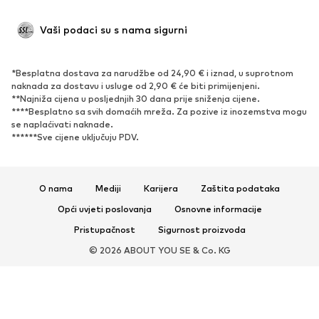
Novo
Popularno
Vaši podaci su s nama sigurni
Visoke cipele i čizme
Tenisice
Niske cipele
Sportska obuća
*Besplatna dostava za narudžbe od 24,90 € i iznad, u suprotnom
Otvorena obuća
Ekskluzivno
naknada za dostavu i usluge od 2,90 € će biti primijenjeni.
**Najniža cijena u posljednjih 30 dana prije sniženja cijene.
****Besplatno sa svih domaćih mreža. Za pozive iz inozemstva mogu
SPORT
se naplaćivati ​​naknade.
******Sve cijene uključuju PDV.
Sportska odjeća
Sportovi
Sportska obuća
Sportski dodaci
O nama
Mediji
Karijera
Zaštita podataka
DODACI
Opći uvjeti poslovanja
Osnovne informacije
Novo
Šilterice i kape
Pristupačnost
Sigurnost proizvoda
Remeni
Torbe i ruksaci
© 2026 ABOUT YOU SE & Co. KG
Satovi
Nakit
Sunčane naočale
Novčanici i etuiji
Kravate i dodaci
Šalovi i marame