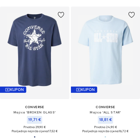
KUPON
KUPON
CONVERSE
CONVERSE
Majica 'BROKEN GLASS'
Majica 'ALL STAR'
19,71 €
18,81 €
Prvotno: 29,90 €
Prvotno: 24,90 €
Posljednja najniža cijena:
17,52 €
Posljednja najniža cijena:
16,72 €