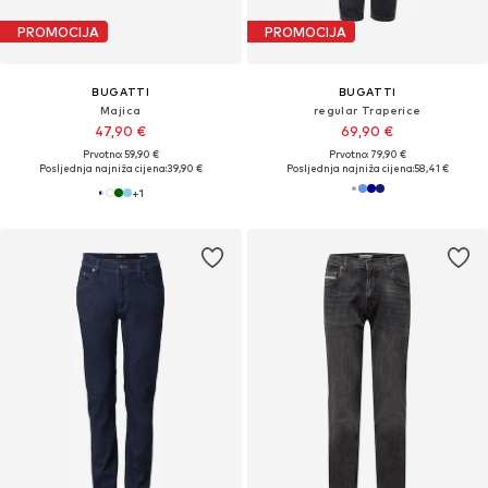
PROMOCIJA
PROMOCIJA
BUGATTI
BUGATTI
Majica
regular Traperice
47,90 €
69,90 €
Prvotno: 59,90 €
Prvotno: 79,90 €
Posljednja najniža cijena:
39,90 €
Posljednja najniža cijena:
58,41 €
+
1