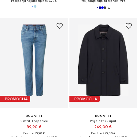
Posljednja najniža cijena:
89,25 €
Posljednja najniža cijena:
71,91 €
+
4
PROMOCIJA
PROMOCIJA
BUGATTI
BUGATTI
Slimfit Traperice
Prijelazni kaput
89,90 €
249,00 €
Prvotno: 99,90 €
Prvotno: 279,00 €