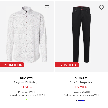
PROMOCIJA
PROMOCIJA
BUGATTI
BUGATTI
Regular Fit Košulja
Slimfit Traperice
54,90 €
89,90 €
Prvotno: 79,90 €
Prvotno: 99,90 €
Posljednja najniža cijena:
47,92 €
Posljednja najniža cijena:
67,92 €
+
4