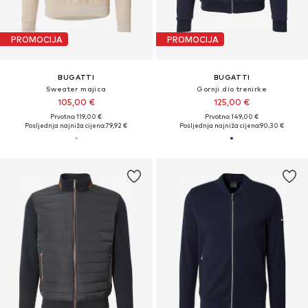
PROMOCIJA
PROMOCIJA
BUGATTI
BUGATTI
Sweater majica
Gornji dio trenirke
105,00 €
125,00 €
Prvotno: 119,00 €
Prvotno: 149,00 €
Posljednja najniža cijena:
79,92 €
Posljednja najniža cijena:
90,30 €