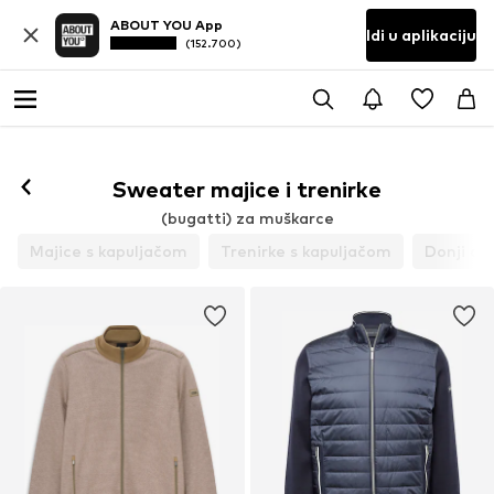
ABOUT YOU App
Idi u aplikaciju
(152.700)
Prati
Sweater majice i trenirke
(bugatti) za muškarce
Majice s kapuljačom
Trenirke s kapuljačom
Donji dio