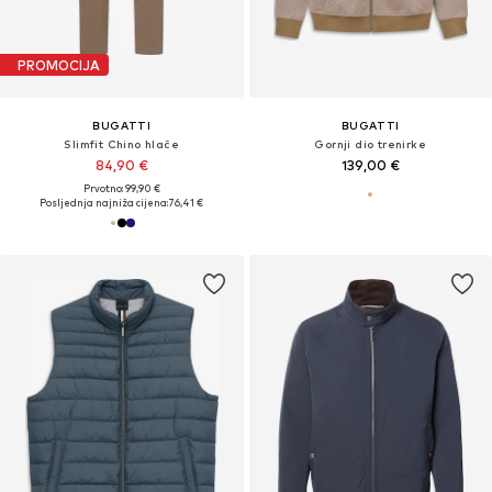
PROMOCIJA
BUGATTI
BUGATTI
Slimfit Chino hlače
Gornji dio trenirke
84,90 €
139,00 €
Prvotno: 99,90 €
Posljednja najniža cijena:
76,41 €