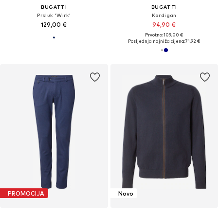
BUGATTI
BUGATTI
Prsluk 'Wirk'
Kardigan
129,00 €
94,90 €
Prvotno: 109,00 €
Posljednja najniža cijena:
71,92 €
PROMOCIJA
Novo