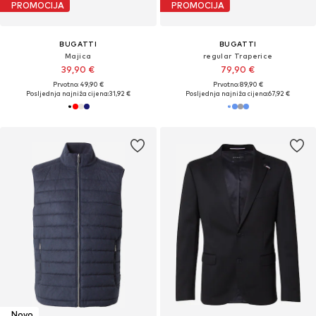
PROMOCIJA
PROMOCIJA
BUGATTI
BUGATTI
Majica
regular Traperice
39,90 €
79,90 €
Prvotno: 49,90 €
Prvotno: 89,90 €
Posljednja najniža cijena:
31,92 €
Posljednja najniža cijena:
67,92 €
Novo