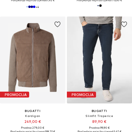
Posljednja najniža cijena:
67,92 €
Posljednja najniža cijena:
175,50 €
+
4
PROMOCIJA
PROMOCIJA
BUGATTI
BUGATTI
Kardigan
Slimfit Traperice
249,00 €
89,90 €
Prvotno: 279,00 €
Prvotno: 99,90 €
Posljednja najniža cijena:
199,75 €
Posljednja najniža cijena:
63,67 €