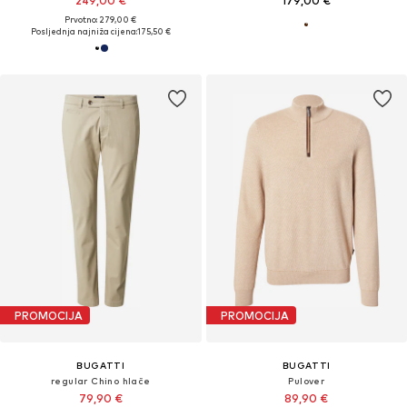
249,00 €
179,00 €
Prvotno: 279,00 €
Posljednja najniža cijena:
175,50 €
PROMOCIJA
PROMOCIJA
BUGATTI
BUGATTI
regular Chino hlače
Pulover
79,90 €
89,90 €