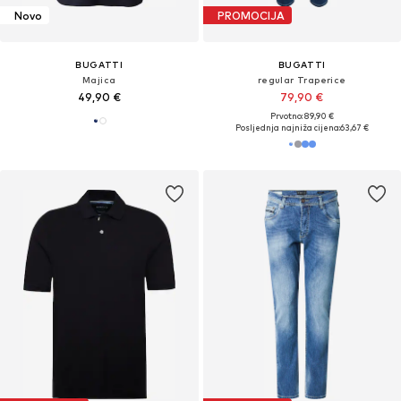
Novo
PROMOCIJA
BUGATTI
BUGATTI
Majica
regular Traperice
49,90 €
79,90 €
Prvotno: 89,90 €
Posljednja najniža cijena:
63,67 €