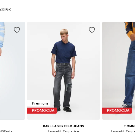
€
Dostupno u više veličina
Dostupno 
ičina
:
33,96 €
Dodaj u košaricu
Dodaj 
icu
Premium
PROMOCIJA
PROMOCIJA
S
KARL LAGERFELD JEANS
TOMMY
ONSFade'
Loosefit Traperice
Loosefit Trap