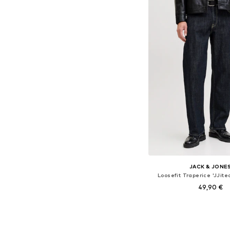
JACK & JONE
Loosefit Traperice 'JJite
49,90 €
Dostupno u više vel
Dodaj u košar