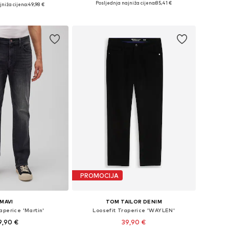
u više veličina
Posljednja najniža cijena:
85,41 €
jniža cijena:
49,98 €
Dodaj u košaricu
u košaricu
PROMOCIJA
MAVI
TOM TAILOR DENIM
aperice 'Martin'
Loosefit Traperice 'WAYLEN'
9,90 €
39,90 €