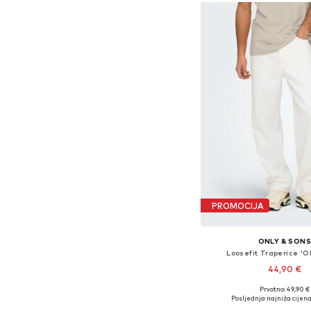
PROMOCIJA
ONLY & SON
Loosefit Traperice '
44,90 €
Prvotno: 49,90 €
Dostupno u više vel
Posljednja najniža cijena