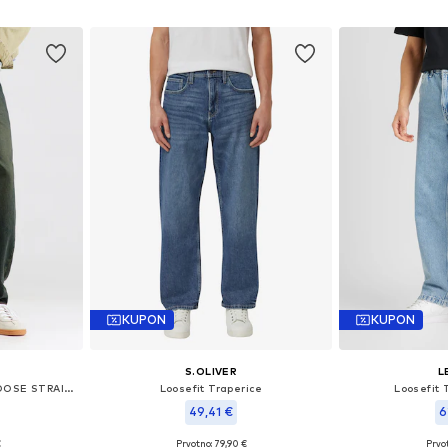
icu
Dodaj u košaricu
Dodaj 
KUPON
KUPON
S.OLIVER
L
Loosefit Traperice '568® LOOSE STRAIGHT'
Loosefit Traperice
Loosefit 
49,41 €
6
€
Prvotno: 79,90 €
Prvot