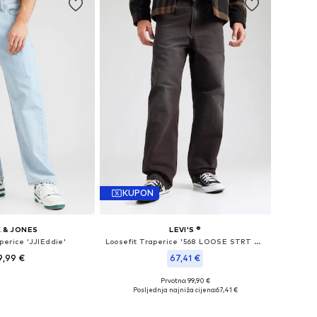
KUPON
 & JONES
LEVI'S ®
perice 'JJIEddie'
Loosefit Traperice '568 LOOSE STRT CARPENTER'
9,99 €
67,41 €
Prvotno: 99,90 €
u više veličina
Dostupno u više veličina
Posljednja najniža cijena:
67,41 €
u košaricu
Dodaj u košaricu