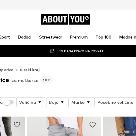
ABOUT
YOU
Sport
Dodaci
Streetwear
Premium
Top 100
Modne 
30 DANA PRAVO NA POVRAT
aperice
Široki kroj
rice
za muškarce
609
ja
Veličina
Boja
Marke
Posebne veličine