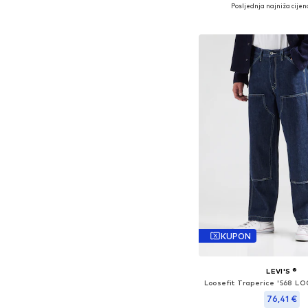
Dostupno u više vel
Posljednja najniža cijen
Dodaj u košar
KUPON
LEVI'S ®
76,41 €