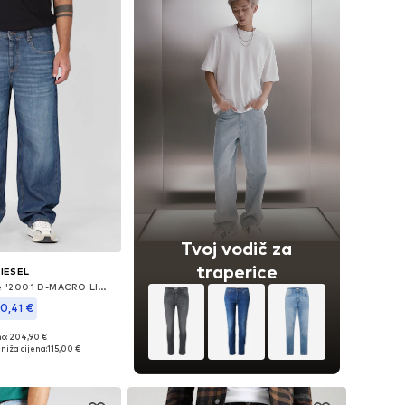
Tvoj vodič za
traperice
IESEL
Loosefit Traperice '2001 D-MACRO LIGHT & SUPERSOFT'
30,41 €
no: 204,90 €
u više veličina
niža cijena:
115,00 €
u košaricu