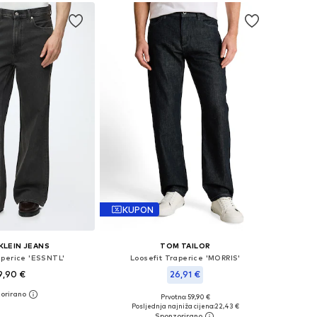
KUPON
KLEIN JEANS
TOM TAILOR
aperice 'ESSNTL'
Loosefit Traperice 'MORRIS'
9,90 €
26,91 €
Prvotno: 59,90 €
u više veličina
Dostupne veličine: 29 x 32, 30 x 32, 33 x 32, 33 x 34, 34 x 32, 34 x 34
Posljednja najniža cijena:
22,43 €