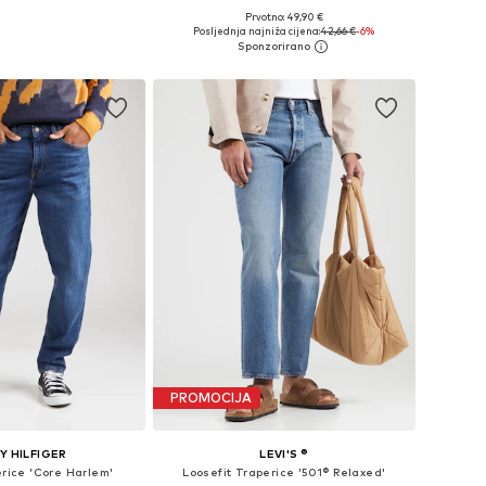
Prvotno: 49,90 €
u više veličina
Dostupno u više veličina
Posljednja najniža cijena:
42,66 €
-6%
u košaricu
Dodaj u košaricu
PROMOCIJA
 HILFIGER
LEVI'S ®
erice 'Core Harlem'
Loosefit Traperice '501® Relaxed'