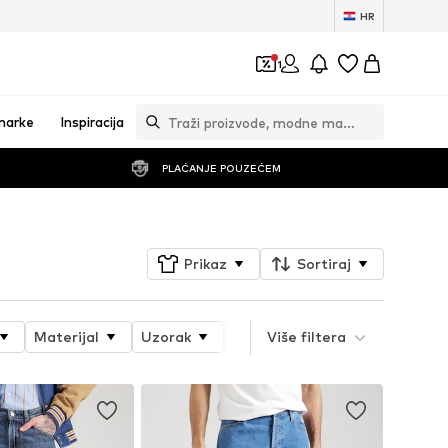
HR
1
marke
Inspiracija
PLAĆANJE POUZEĆEM
Prikaz
Sortiraj
Materijal
Uzorak
Svojstva proizvoda
Više filtera
Style