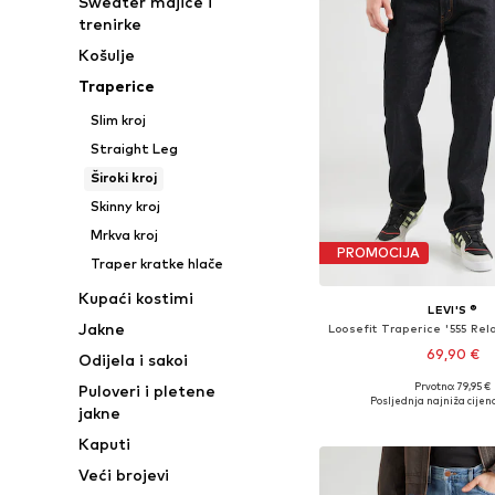
Sweater majice i
trenirke
Košulje
Traperice
Slim kroj
Straight Leg
Široki kroj
Skinny kroj
Mrkva kroj
PROMOCIJA
Traper kratke hlače
Kupaći kostimi
LEVI'S ®
Jakne
69,90 €
Odijela i sakoi
+
3
Prvotno: 79,95 €
Puloveri i pletene
Dostupno u više vel
Posljednja najniža cijena
jakne
Dodaj u košar
Kaputi
Veći brojevi