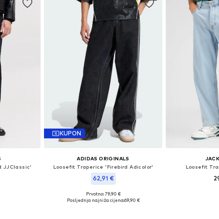
KUPON
S
ADIDAS ORIGINALS
JACK
d JJClassic'
Loosefit Traperice 'Firebird Adicolor'
Loosefit Tra
62,91 €
2
Prvotno: 79,90 €
ičina
Dostupno 
Dostupno u više veličina
Posljednja najniža cijena:
69,90 €
icu
Dodaj 
Dodaj u košaricu