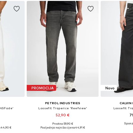
PROMOCIJA
Novo
S
PETROL INDUSTRIES
CALVIN 
ONSFade'
Loosefit Traperice 'Reefview'
Loosefit Tr
52,90 €
7
Prvotno: 59,90 €
ičina
Dostupno u više veličina
Dostupno 
:
44,90 €
Posljednja najniža cijena:
44,91 €