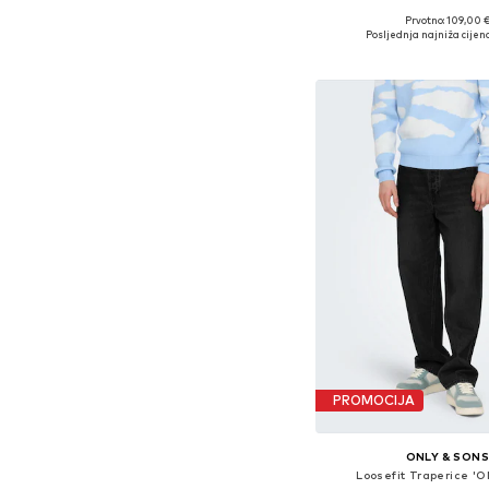
Prvotno: 109,00 
Dostupno u više vel
Posljednja najniža cijena
Dodaj u košar
PROMOCIJA
ONLY & SON
Loosefit Traperice '