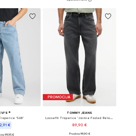
u košaricu
Dodaj u košaricu
PROMOCIJA
EVI'S ®
TOMMY JEANS
Traperice '568'
Loosefit Traperice 'Jaimie Faded Relaxed Straight'
2,91 €
89,90 €
Prvotno: 99,90 €
no: 99,95 €
Dostupno u više veličina