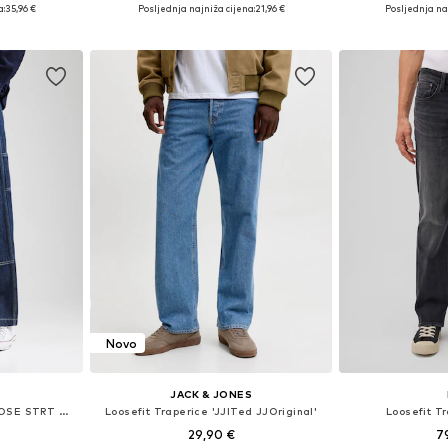
ičina
Dostupno u više veličina
Dostupno 
a:
35,96 €
Posljednja najniža cijena:
21,96 €
Posljednja na
icu
Dodaj u košaricu
Dodaj 
Novo
JACK & JONES
Loosefit Traperice '568 LOOSE STRT DBL KNEE'
Loosefit Traperice 'JJITed JJOriginal'
Loosefit Tr
29,90 €
7