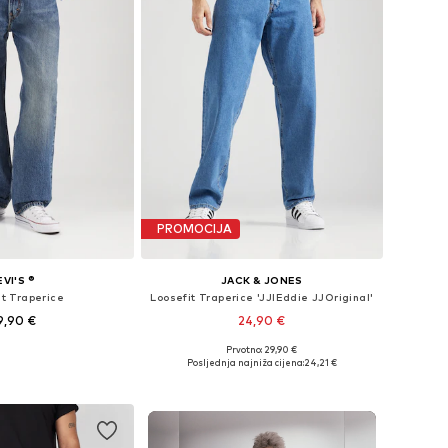
PROMOCIJA
EVI'S ®
JACK & JONES
it Traperice
Loosefit Traperice 'JJIEddie JJOriginal'
9,90 €
24,90 €
+
7
Prvotno: 29,90 €
u više veličina
Dostupno u više veličina
Posljednja najniža cijena:
24,21 €
u košaricu
Dodaj u košaricu