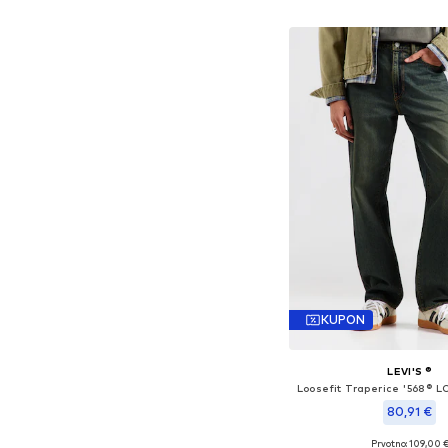
Dodaj u košar
KUPON
LEVI'S ®
80,91 €
Prvotno: 109,00 