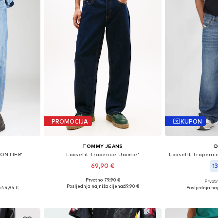
PROMOCIJA
KUPON
TOMMY JEANS
D
RONTIER'
Loosefit Traperice 'Jaimie'
69,90 €
1
Prvotno: 79,90 €
Prvot
Dostupno u više veličina
ičina
Dostupno 
Posljednja najniža cijena:
69,90 €
:
44,94 €
Posljednja naj
Dodaj u košaricu
icu
Dodaj 