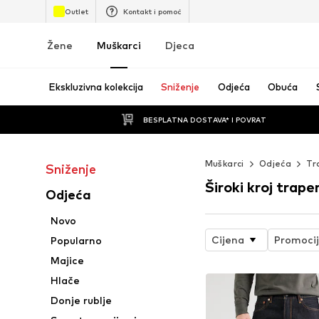
Outlet
Kontakt i pomoć
Žene
Muškarci
Djeca
Ekskluzivna kolekcija
Sniženje
Odjeća
Obuća
BESPLATNA DOSTAVA* I POVRAT
Muškarci
Odjeća
Tr
Sniženje
Široki kroj trape
Odjeća
Novo
Cijena
Promoci
Popularno
Majice
Hlače
Donje rublje