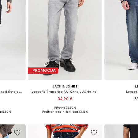
PROMOCIJA
JACK & JONES
L
Loosefit Traperice '555 Relaxed Straight'
Loosefit Traperice 'JJIChris JJOriginal'
Loosef
34,90 €
6
Prvotno: 39,90 €
ičina
Dostupno u više veličina
Dostupno 
:
69,90 €
Posljednja najniža cijena:
33,16 €
icu
Dodaj u košaricu
Dodaj 