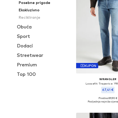
Posebne prigode
Ekskluzivno
Recikliranje
Obuća
Sport
Dodaci
Streetwear
Premium
KUPON
Top 100
WRANGLER
Loosefit Traperice 'F
67,41 €
Prvotno: 89,90 €
Dostupno u više vel
Posljednja najniža cijena
Dodaj u košar