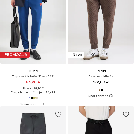
PROMOCIJA
Novo
HUGO
JOOP!
Tapered Hlače 'Doak212'
Tapered Hlače
84,90 €
139,00 €
Prvotno: 99,90 €
Posljednja najniža cijena:
76,41 €