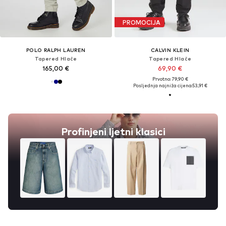
PROMOCIJA
POLO RALPH LAUREN
CALVIN KLEIN
Tapered Hlače
Tapered Hlače
165,00 €
69,90 €
Prvotno: 79,90 €
Posljednja najniža cijena:
53,91 €
Profinjeni ljetni klasici