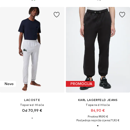
Novo
PROMOCIJA
LACOSTE
KARL LAGERFELD JEANS
Tapered Hlače
Tapered Hlače
Od 70,99 €
84,90 €
Prvotno: 99,90 €
Posljednja najniža cijena:
71,92 €