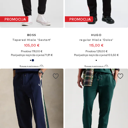
PROMOCIJA
PROMOCIJA
BOSS
HUGO
Tapered Hlače 'Sestart'
regular Hlače 'Dolos'
105,00 €
115,00 €
Prvotno: 119,00 €
Prvotno: 129,00 €
Posljednja najniža cijena:
71,91 €
Posljednja najniža cijena:
103,50 €