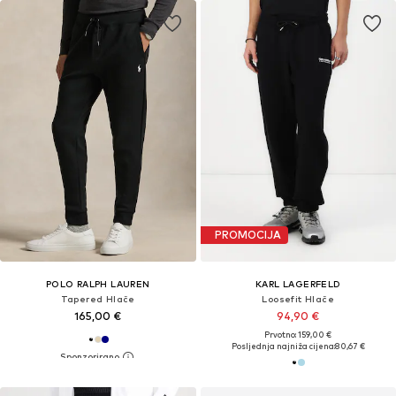
PROMOCIJA
POLO RALPH LAUREN
KARL LAGERFELD
Tapered Hlače
Loosefit Hlače
165,00 €
94,90 €
Prvotno: 159,00 €
Posljednja najniža cijena:
80,67 €