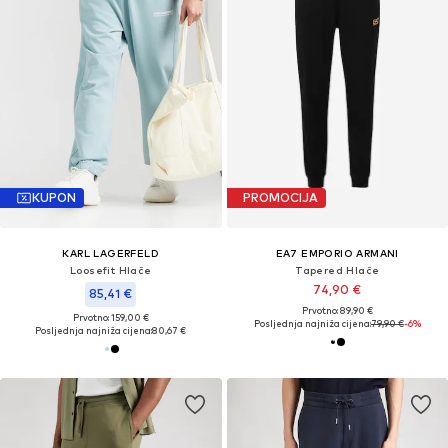
KUPON
PROMOCIJA
KARL LAGERFELD
EA7 EMPORIO ARMANI
Loosefit Hlače
Tapered Hlače
74,90 €
85,41 €
Prvotno: 89,90 €
Prvotno: 159,00 €
Posljednja najniža cijena:
79,90 €
-6%
Posljednja najniža cijena:
80,67 €