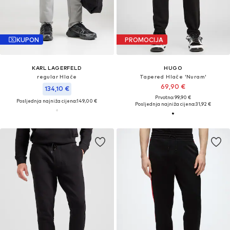
KUPON
PROMOCIJA
KARL LAGERFELD
HUGO
regular Hlače
Tapered Hlače 'Nuram'
69,90 €
134,10 €
Prvotno: 99,90 €
Posljednja najniža cijena:
149,00 €
Posljednja najniža cijena:
31,92 €