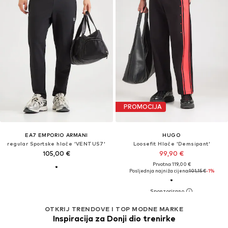
PROMOCIJA
EA7 EMPORIO ARMANI
HUGO
regular Sportske hlače 'VENTUS7'
Loosefit Hlače 'Demsipant'
105,00 €
99,90 €
Prvotno: 119,00 €
Posljednja najniža cijena:
101,15 €
-1%
OTKRIJ TRENDOVE I TOP MODNE MARKE
Inspiracija za Donji dio trenirke