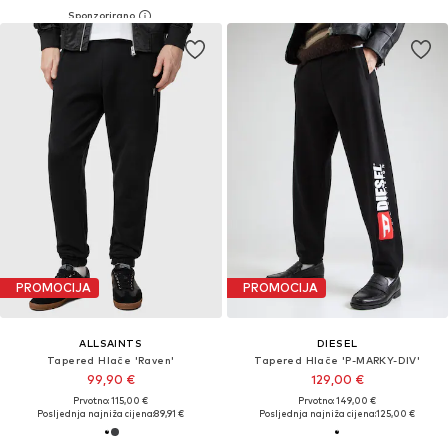
PROMOCIJA
PROMOCIJA
ALLSAINTS
DIESEL
Tapered Hlače 'Raven'
Tapered Hlače 'P-MARKY-DIV'
99,90 €
129,00 €
Prvotno: 115,00 €
Prvotno: 149,00 €
Posljednja najniža cijena:
89,91 €
Posljednja najniža cijena:
125,00 €