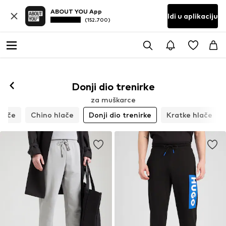
ABOUT YOU App
Idi u aplikaciju
(152.700)
Donji dio trenirke
za muškarce
hlače
Chino hlače
Donji dio trenirke
Kratke hlače