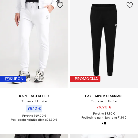
KUPON
PROMOCIJA
KARL LAGERFELD
EA7 EMPORIO ARMANI
Tapered Hlače
Tapered Hlače
79,90 €
98,10 €
Prvotno: 89,90 €
Prvotno: 149,00 €
Posljednja najniža cijena:
71,91 €
Posljednja najniža cijena:
76,30 €