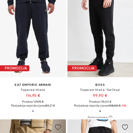
PROMOCIJA
PROMOCIJA
EA7 EMPORIO ARMANI
BOSS
Tapered Hlače
Tapered Hlače 'SeChup'
114,95 €
99,90 €
Prvotno: 129,95 €
Prvotno: 119,00 €
Posljednja najniža cijena:
86,21 €
Posljednja najniža cijena:
105,00 €
-4%