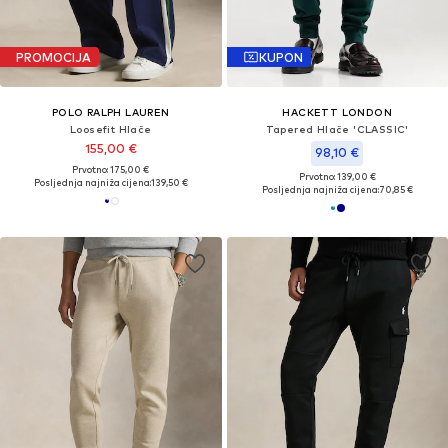
PROMOCIJA
KUPON
POLO RALPH LAUREN
HACKETT LONDON
Loosefit Hlače
Tapered Hlače 'CLASSIC'
155,00 €
98,10 €
Prvotno: 175,00 €
Prvotno: 139,00 €
Posljednja najniža cijena:
139,50 €
Posljednja najniža cijena:
70,85 €