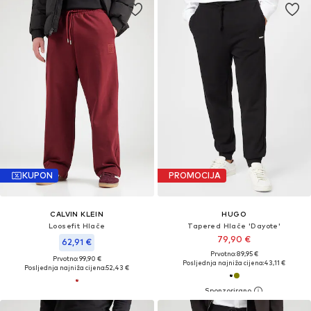
KUPON
PROMOCIJA
CALVIN KLEIN
HUGO
Loosefit Hlače
Tapered Hlače 'Dayote'
79,90 €
62,91 €
Prvotno: 89,95 €
Prvotno: 99,90 €
Posljednja najniža cijena:
43,11 €
Posljednja najniža cijena:
52,43 €