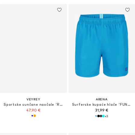
VEYREY
ARENA
Sportske sunčane naočale 'Rogbut'
Surferske kupaće hlače 'FUNDAMENTALS BOXER R'
47,90 €
31,99 €
+
3