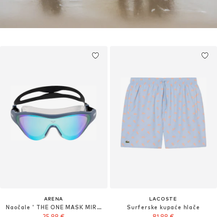
ARENA
LACOSTE
Naočale ' THE ONE MASK MIRROR'
Surferske kupaće hlače
25,99 €
81,99 €