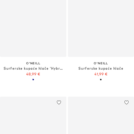
O'NEILL
O'NEILL
Surferske kupaće hlače 'Hybrid 19'
Surferske kupaće hlače
48,99 €
41,99 €