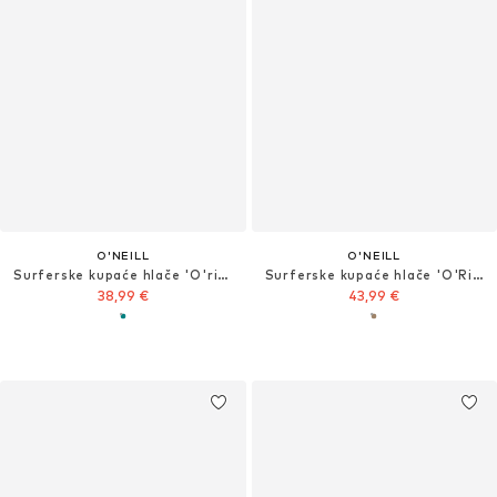
O'NEILL
O'NEILL
Surferske kupaće hlače 'O'riginals Cali Ocean 16'
Surferske kupaće hlače 'O'Riginals'
38,99 €
43,99 €