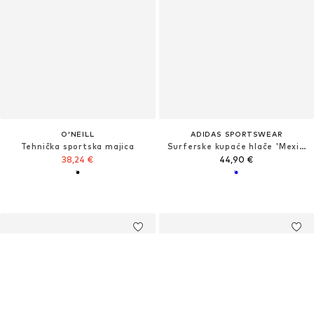
O'NEILL
ADIDAS SPORTSWEAR
Tehnička sportska majica
Surferske kupaće hlače 'Mexicana Florals'
38,24 €
44,90 €