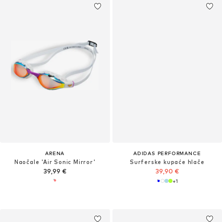
ARENA
ADIDAS PERFORMANCE
Naočale 'Air Sonic Mirror'
Surferske kupaće hlače
39,99 €
39,90 €
+
1