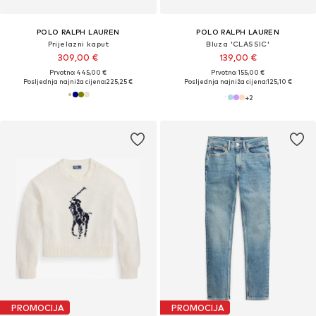
POLO RALPH LAUREN
POLO RALPH LAUREN
Prijelazni kaput
Bluza 'CLASSIC'
309,00 €
139,00 €
Prvotno: 445,00 €
Prvotno: 155,00 €
Posljednja najniža cijena:
225,25 €
Posljednja najniža cijena:
125,10 €
+
2
PROMOCIJA
PROMOCIJA