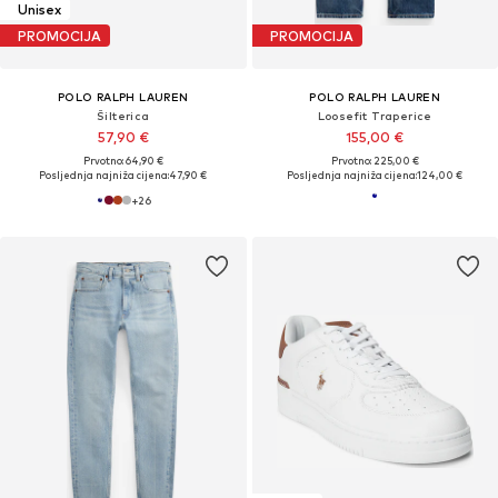
Unisex
PROMOCIJA
PROMOCIJA
POLO RALPH LAUREN
POLO RALPH LAUREN
Šilterica
Loosefit Traperice
57,90 €
155,00 €
Prvotno: 64,90 €
Prvotno: 225,00 €
Posljednja najniža cijena:
47,90 €
Posljednja najniža cijena:
124,00 €
+
26