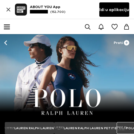
ABOUT YOU App
Idi u aplikaciju
(152.700)
Prati
LAUREN RALPH LAUREN
LAUREN RALPH LAUREN PETITE
POL