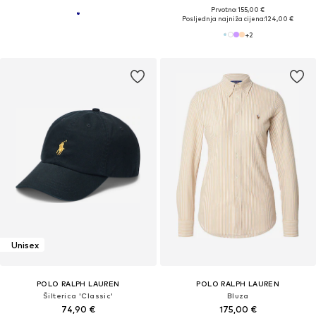
Prvotno: 155,00 €
Posljednja najniža cijena:
124,00 €
+
2
Unisex
POLO RALPH LAUREN
POLO RALPH LAUREN
Šilterica 'Classic'
Bluza
74,90 €
175,00 €