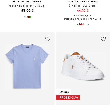
POLO RALPH LAUREN
POLO RALPH LAUREN
Niske tenisice 'MASTR CT'
Šilterica 'CLS SPRT'
155,00 €
44,90 €
Prvotno: 64,90 €
Posljednja najniža cijena:
40,41 €
+
26
Unisex
PROMOCIJA