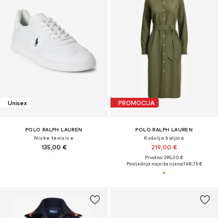
Unisex
PROMOCIJA
POLO RALPH LAUREN
POLO RALPH LAUREN
Niske tenisice
Košulja haljina
135,00 €
219,00 €
Prvotno: 295,00 €
Posljednja najniža cijena:
148,75 €