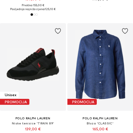
Prvotno: 155,00 €
Posljednja najniža cijena:
125,10 €
Unisex
PROMOCIJA
PROMOCIJA
POLO RALPH LAUREN
POLO RALPH LAUREN
Niske tenisice 'TRAIN 89'
Bluza 'CLASSIC'
139,00 €
165,00 €