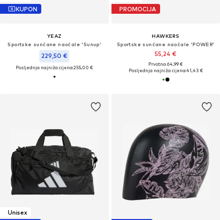
KUPON
PROMOCIJA
YEAZ
HAWKERS
Sportske sunčane naočale 'Sunup'
Sportske sunčane naočale 'POWER'
55,24 €
229,50 €
Prvotno: 64,99 €
Posljednja najniža cijena:
255,00 €
Posljednja najniža cijena:
41,43 €
Unisex