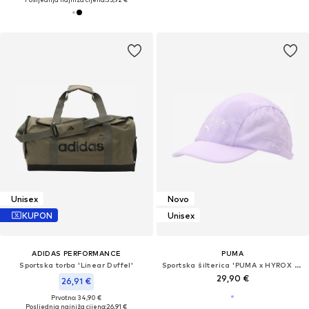
Unisex
Novo
KUPON
Unisex
ADIDAS PERFORMANCE
PUMA
Sportska torba 'Linear Duffel'
Sportska šilterica 'PUMA x HYROX RUNNING'
29,90 €
26,91 €
Prvotno: 34,90 €
Posljednja najniža cijena:
26,91 €