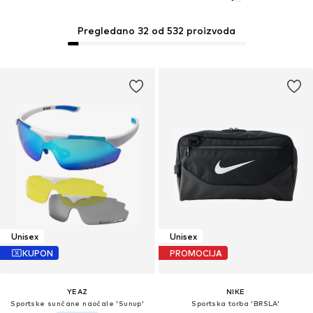
Pregledano 32 od 532 proizvoda
Unisex
Unisex
KUPON
PROMOCIJA
YEAZ
NIKE
Sportske sunčane naočale 'Sunup'
Sportska torba 'BRSLA'