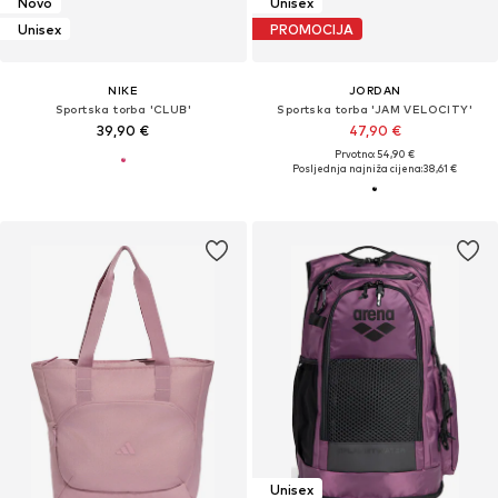
Novo
Unisex
Unisex
PROMOCIJA
NIKE
JORDAN
Sportska torba 'CLUB'
Sportska torba 'JAM VELOCITY'
39,90 €
47,90 €
Prvotno: 54,90 €
Posljednja najniža cijena:
38,61 €
Unisex