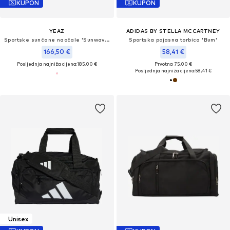
KUPON
KUPON
YEAZ
ADIDAS BY STELLA MCCARTNEY
Sportske sunčane naočale 'Sunwave'
Sportska pojasna torbica 'Bum'
166,50 €
58,41 €
Posljednja najniža cijena:
185,00 €
Prvotno: 75,00 €
Posljednja najniža cijena:
58,41 €
Unisex