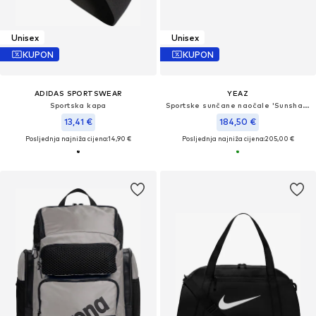
Unisex
Unisex
KUPON
KUPON
ADIDAS SPORTSWEAR
YEAZ
Sportska kapa
Sportske sunčane naočale 'Sunshade'
13,41 €
184,50 €
Posljednja najniža cijena:
14,90 €
Posljednja najniža cijena:
205,00 €