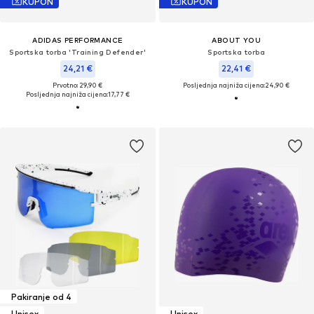
KUPON
KUPON
ADIDAS PERFORMANCE
ABOUT YOU
Sportska torba 'Training Defender'
Sportska torba
24,21 €
22,41 €
Prvotno: 29,90 €
Posljednja najniža cijena:
24,90 €
Posljednja najniža cijena:
17,77 €
Pakiranje od 4
Unisex
Unisex