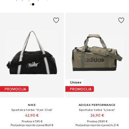
Unisex
PROMOCIJA
PROMOCIJA
NIKE
ADIDAS PERFORMANCE
Sportska torba 'Gym Club'
Sportska torba 'Linear'
42,90 €
26,90 €
Prvotno: 47,90 €
Prvotno: 29,90 €
Posljednja najniža cijena:
38,61 €
Posljednja najniža cijena:
24,21 €