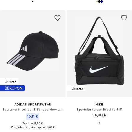
Unisex
KUPON
Unisex
ADIDAS SPORTSWEAR
NIKE
Sportska šilterica '3-Stripes New Logo Baseball'
Sportska torba 'Brasilia 9.5'
34,90 €
16,11 €
Prvotno: 19,90 €
Posljednja najniža cijena:
15,90 €