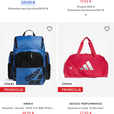
17,90 €
229,50 €
Prvotno: 19,90 €
Posljednja najniža cijena:
255,00 €
Posljednja najniža cijena:
16,11 €
Unisex
Unisex
PROMOCIJA
PROMOCIJA
ARENA
ADIDAS PERFORMANCE
Sportski ruksak 'ONE GO BACKPACK 35L'
Sportska torba 'Defender'
48,99 €
27,90 €