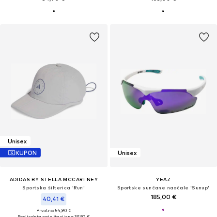
Unisex
KUPON
Unisex
ADIDAS BY STELLA MCCARTNEY
YEAZ
Sportska šilterica 'Run'
Sportske sunčane naočale 'Sunup'
185,00 €
40,41 €
Prvotno: 54,90 €
Posljednja najniža cijena:
35,92 €