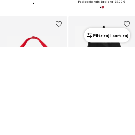
Posljednja najniža cijena:
125,00 €
Filtriraj i sortiraj
Unisex
Unisex
KUPON
PROMOCIJA
NIKE
ADIDAS PERFORMANCE
Sportska torba 'Academy Team'
Sportski vrećasti ruksak 'PWR'
12,90 €
43,15 €
Prvotno: 14,90 €
Posljednja najniža cijena:
47,95 €
Posljednja najniža cijena:
10,71 €