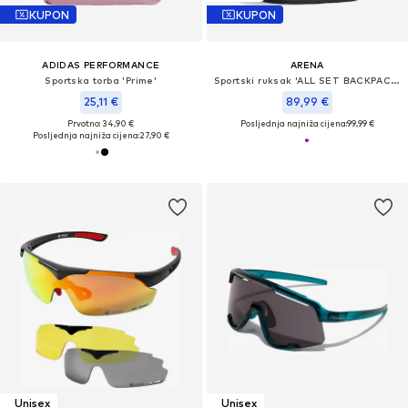
KUPON
KUPON
ADIDAS PERFORMANCE
ARENA
Sportska torba 'Prime'
Sportski ruksak 'ALL SET BACKPACK 45L'
25,11 €
89,99 €
Prvotno: 34,90 €
Posljednja najniža cijena:
99,99 €
Posljednja najniža cijena:
27,90 €
Unisex
Unisex