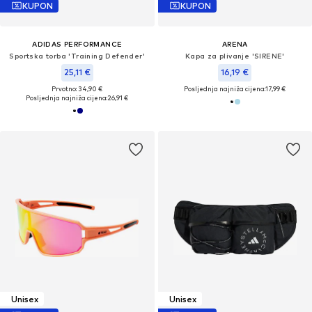
KUPON
KUPON
ADIDAS PERFORMANCE
ARENA
Sportska torba 'Training Defender'
Kapa za plivanje 'SIRENE'
25,11 €
16,19 €
Prvotno: 34,90 €
Posljednja najniža cijena:
17,99 €
Posljednja najniža cijena:
26,91 €
Unisex
Unisex