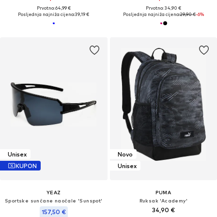
Prvotno: 64,99 €
Prvotno: 34,90 €
Posljednja najniža cijena:
39,19 €
Posljednja najniža cijena:
29,90 €
-6%
Unisex
Novo
KUPON
Unisex
YEAZ
PUMA
Sportske sunčane naočale 'Sunspot'
Ruksak 'Academy'
34,90 €
157,50 €