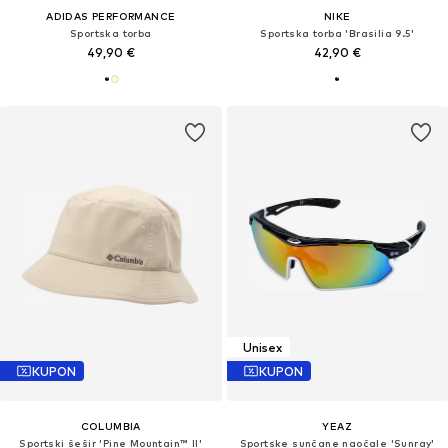
ADIDAS PERFORMANCE
NIKE
Sportska torba
Sportska torba 'Brasilia 9.5'
49,90 €
42,90 €
Unisex
KUPON
KUPON
COLUMBIA
YEAZ
Sportski šešir 'Pine Mountain™ II'
Sportske sunčane naočale 'Sunray'