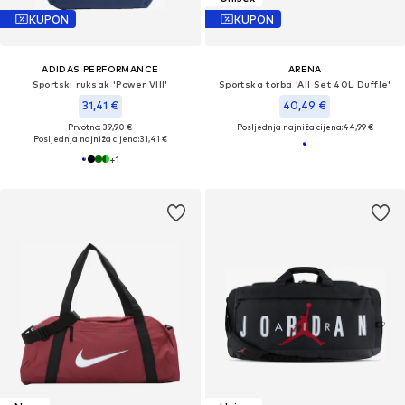
KUPON
KUPON
ADIDAS PERFORMANCE
ARENA
Sportski ruksak 'Power VIII'
Sportska torba 'All Set 40L Duffle'
31,41 €
40,49 €
Prvotno: 39,90 €
Posljednja najniža cijena:
44,99 €
Posljednja najniža cijena:
31,41 €
+
1