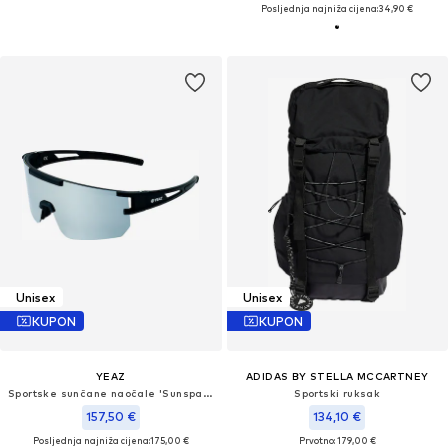
Posljednja najniža cijena:
34,90 €
Unisex
Unisex
KUPON
KUPON
YEAZ
ADIDAS BY STELLA MCCARTNEY
Sportske sunčane naočale 'Sunspark'
Sportski ruksak
157,50 €
134,10 €
Posljednja najniža cijena:
175,00 €
Prvotno: 179,00 €