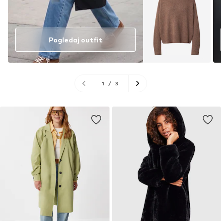
Pogledaj outfit
1
/
3