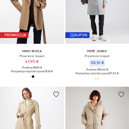
PROMOCIJA
KUPON
VERO MODA
PEPE JEANS
Prijelazni kaput
Prijelazni kaput
47,90 €
125,10 €
Prvotno: 69,90 €
Prvotno: 189,00 €
Posljednja najniža cijena:
19,16 €
Posljednja najniža cijena:
97,30 €