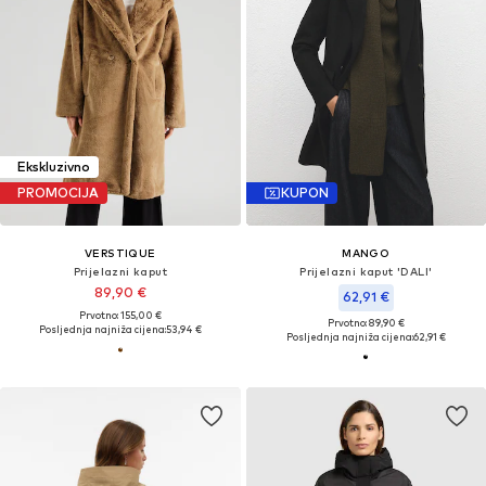
Ekskluzivno
PROMOCIJA
KUPON
VERSTIQUE
MANGO
Prijelazni kaput
Prijelazni kaput 'DALI'
89,90 €
62,91 €
Prvotno: 155,00 €
Prvotno: 89,90 €
Posljednja najniža cijena:
53,94 €
Posljednja najniža cijena:
62,91 €