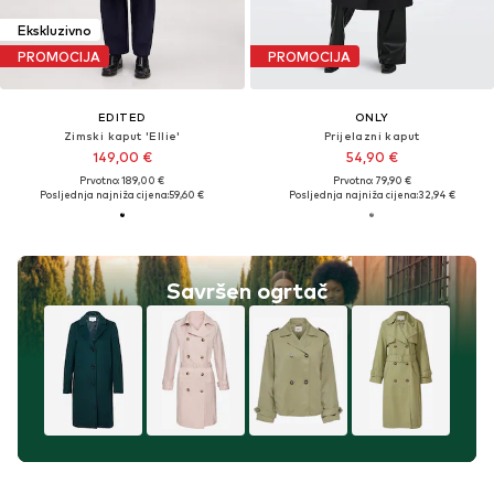
Ekskluzivno
PROMOCIJA
PROMOCIJA
EDITED
ONLY
Zimski kaput 'Ellie'
Prijelazni kaput
149,00 €
54,90 €
Prvotno: 189,00 €
Prvotno: 79,90 €
Posljednja najniža cijena:
59,60 €
Posljednja najniža cijena:
32,94 €
Savršen ogrtač