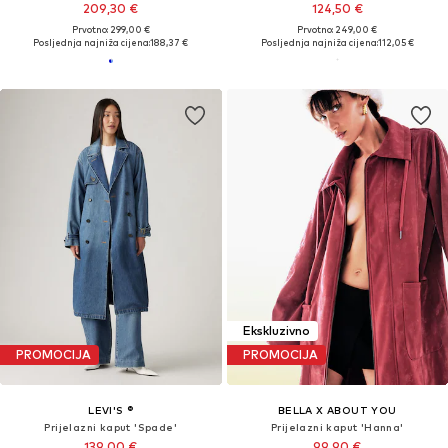
209,30 €
124,50 €
Prvotno: 299,00 €
Prvotno: 249,00 €
Posljednja najniža cijena:
188,37 €
Posljednja najniža cijena:
112,05 €
Ekskluzivno
PROMOCIJA
PROMOCIJA
LEVI'S ®
BELLA X ABOUT YOU
Prijelazni kaput 'Spade'
Prijelazni kaput 'Hanna'
139,00 €
99,90 €