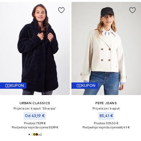
KUPON
KUPON
URBAN CLASSICS
PEPE JEANS
Prijelazni kaput 'Sherpa'
Prijelazni kaput
Od 43,19 €
85,41 €
Prvotno: 79,99 €
Prvotno: 109,00 €
Posljednja najniža cijena:
35,99 €
Posljednja najniža cijena:
66,43 €
+
2