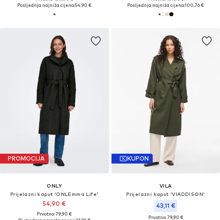
Posljednja najniža cijena:
54,90 €
Posljednja najniža cijena:
100,76 €
PROMOCIJA
KUPON
ONLY
VILA
Prijelazni kaput 'ONLEmma Life'
Prijelazni kaput 'VIADDISON'
54,90 €
43,11 €
Prvotno: 79,90 €
Prvotno: 79,90 €