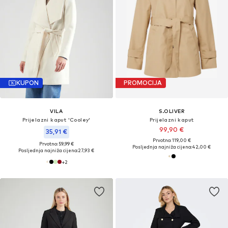
KUPON
PROMOCIJA
VILA
S.OLIVER
Prijelazni kaput 'Cooley'
Prijelazni kaput
99,90 €
35,91 €
Prvotno: 119,00 €
Prvotno: 59,99 €
Posljednja najniža cijena:
42,00 €
Posljednja najniža cijena:
27,93 €
+
2