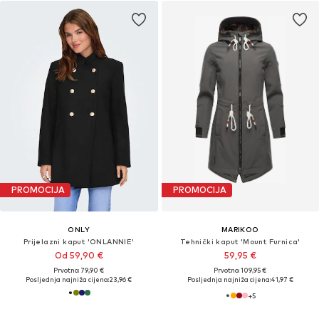
PROMOCIJA
PROMOCIJA
ONLY
MARIKOO
Prijelazni kaput 'ONLANNIE'
Tehnički kaput 'Mount Furnica'
Od 59,90 €
59,95 €
Prvotno: 79,90 €
Prvotno: 109,95 €
Posljednja najniža cijena:
23,96 €
Posljednja najniža cijena:
41,97 €
+
5