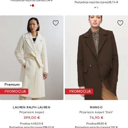
Posljednja najniža cijena:
21,96 €
Posljednja najniža cijena:
28,74 €
Premium
PROMOCIJA
PROMOCIJA
LAUREN RALPH LAUREN
MANGO
Prijelazni kaput
Prijelazni kaput 'Dali'
399,00 €
74,90 €
Prvotno: 449,00 €
Prvotno: 89,90 €
Posljednja najniža cijena:
399,00 €
Posljednja najniža cijena:
47,92 €