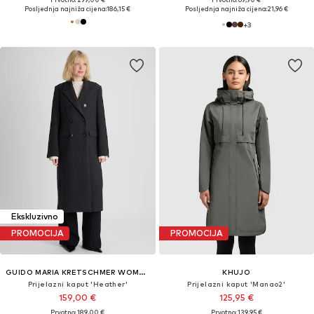
Posljednja najniža cijena:
186,15 €
Posljednja najniža cijena:
21,96 €
+
3
Ekskluzivno
PROMOCIJA
PROMOCIJA
GUIDO MARIA KRETSCHMER WOMEN
KHUJO
Prijelazni kaput 'Heather'
Prijelazni kaput 'Manao2'
159,00 €
125,95 €
Prvotno: 189,00 €
Prvotno: 139,95 €