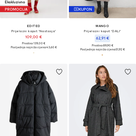
Ekskluzivno
PROMOCIJA
KUPON
EDITED
MANGO
Prijelazni kaput 'Nastasja'
Prijelazni kaput 'DALI'
109,00 €
62,91 €
Prvotno: 139,00 €
Prvotno: 89,90 €
Posljednja najniža cijena:
43,60 €
Posljednja najniža cijena:
51,92 €