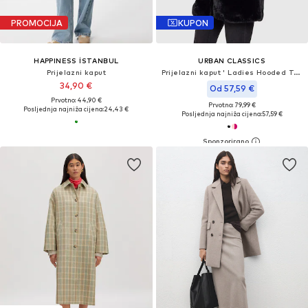
PROMOCIJA
KUPON
HAPPINESS İSTANBUL
URBAN CLASSICS
Prijelazni kaput
Prijelazni kaput ' Ladies Hooded Teddy Coat '
34,90 €
Od 57,59 €
Prvotno: 44,90 €
Prvotno: 79,99 €
Posljednja najniža cijena:
24,43 €
Posljednja najniža cijena:
57,59 €