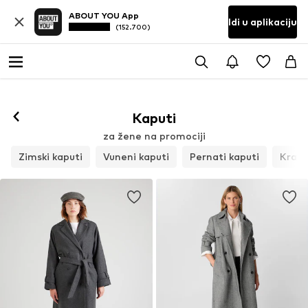
ABOUT YOU App
Idi u aplikaciju
(152.700)
Kaputi
za žene na promociji
Zimski kaputi
Vuneni kaputi
Pernati kaputi
Kratk