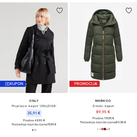
KUPON
PROMOCIJA
ONLY
MARIKOO
Prijelazni kaput 'ONLDISA'
Zimski kaput
89,95 €
35,91 €
Prvotno: 119,95 €
Prvotno: 49,90 €
Posljednja najniža cijena:
80,96 €
Posljednja najniža cijena:
19,95 €
+
7