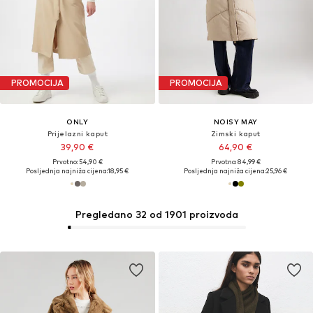
PROMOCIJA
PROMOCIJA
ONLY
NOISY MAY
Prijelazni kaput
Zimski kaput
39,90 €
64,90 €
Prvotno: 54,90 €
Prvotno: 84,99 €
Posljednja najniža cijena:
18,95 €
Posljednja najniža cijena:
25,96 €
Pregledano 32 od 1901 proizvoda