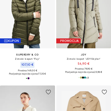
KUPON
PROMOCIJA
SUPERDRY & CO
JDY
Zimski kaput 'Fuji'
Zimski kaput 'JDYSkylar'
54,90 €
107,10 €
Prvotno: 79,90 €
Prvotno: 149,00 €
Posljednja najniža cijena:
23,96 €
Posljednja najniža cijena:
77,35 €
+
3