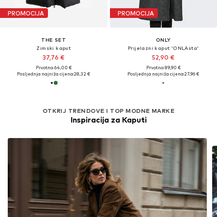
PROMOCIJA
PROMOCIJA
THE SET
ONLY
Zimski kaput
Prijelazni kaput 'ONLAsta'
37,76 €
52,90 €
Prvotno: 64,00 €
Prvotno: 89,90 €
Posljednja najniža cijena:
28,32 €
Posljednja najniža cijena:
27,96 €
OTKRIJ TRENDOVE I TOP MODNE MARKE
Inspiracija za Kaputi