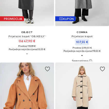
PROMOCIJA
KUPON
OBJECT
COMMA
Prijelazni kaput 'OBJKEILY'
Prijelazni kaput
Od 47,90 €
107,55 €
Prvotno: 119,99 €
Prvotno: 239,00 €
Posljednja najniža cijena:
33,53 €
Posljednja najniža cijena:
119,50 €