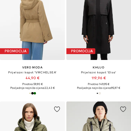
PROMOCIJA
PROMOCIJA
VERO MODA
KHUJO
Prijelazni kaput 'VMCHELSEA'
Prijelazni kaput 'Elsa'
44,90 €
119,96 €
Prvotno: 59,90 €
Prvotno: 149,95 €
Posljednja najniža cijena:
22,43 €
Posljednja najniža cijena:
95,97 €